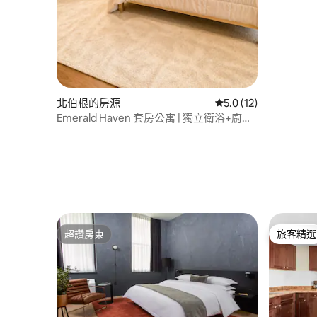
北伯根的房源
從 12 則評價中獲得 5
5.0 (12)
Emerald Haven 套房公寓 | 獨立衛浴+廚
房。靠近紐約市和大都會人壽
超讚房東
旅客精選
超讚房東
旅客精選