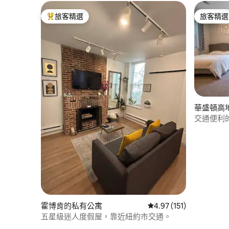
旅客精選
旅客精選
旅客精選榜首
旅客精選
華盛頓高
交通便利
霍博肯的私有公寓
從 151 則評價中獲得 4
4.97 (151)
五星級迷人度假屋，靠近紐約市交通。