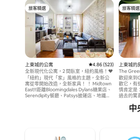
旅客精選
旅客精選
旅客精選
旅客精選
上東城的公寓
從 523 則評價中獲得 4.
4.86 (523)
上東城的
全新現代化公寓，2 間臥室，紐約風格！❤️
The Gre
單間公寓
「紐約」現代「家」風格的主題，全新公
歡迎來到Gr
寓從零開始改造，全新家具！ ！ Midtown
歡它，有
East!!距離Bloomingdales Dylans糖果店、
情肯定是
Serendipity餐廳、Patsys披薩店、地鐵站
過去的驚喜。 這間1879年的
僅幾步之遙！!步行10分鐘即可抵達中央公
兼壁畫家K
中
園！步行20分鐘即可抵達時代廣場！ 不需
畫家Kat
要去任何地方旅行！ ！ ！ 提供網際網路和
綠色AF
有線電視， 3臺智能電視，每臺48英寸！
造這個時
！ 如有必要，所有設施都配備了全功能廚
時，我們
房和睡覺客廳！ ！ 位於曼哈頓市中心的全
是一個月
新現代化房源！ ！二樓步行即可抵達
綠色。