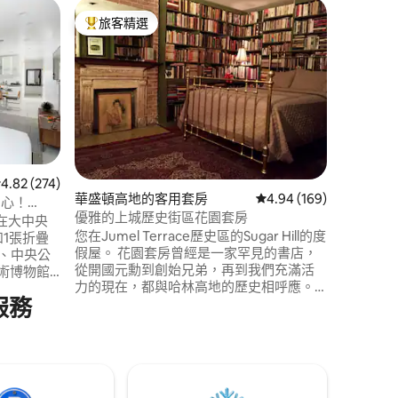
上東城的
旅客精選
旅客精
旅客精選榜首
旅客精
寬敞的單
入住我們
有迷人的
築坐落在
地理位置
道和第五大道
只有一個
店！ 在美
餐，並在回
 分）
 274 則評價中獲得 4.82 的平均評分（滿分 5 分）
4.82 (274)
包店享用
華盛頓高地的客用套房
從 169 則評價中獲得 4
4.94 (169)
市中心！
優雅的上城歷史街區花園套房
在大中央
您在Jumel Terrace歷史區的Sugar Hill的度
和1張折疊
假屋。 花園套房曾經是一家罕見的書店，
從開國元勳到創始兄弟，再到我們充滿活
會藝術博物館
力的現在，都與哈林高地的歷史相呼應。
）。 周圍
服務
想想隱私、安靜、自主和盛開的花園。 步
因此，位
行即可抵達紐約/哥倫比亞長老教會醫院，
區之一。
一站地鐵即可抵達。 這是一個兩戶家庭。
需的一
完全符合紐約市短期租賃法律。 在您住宿
底鍋、冰
期間，房東會獨自在場。