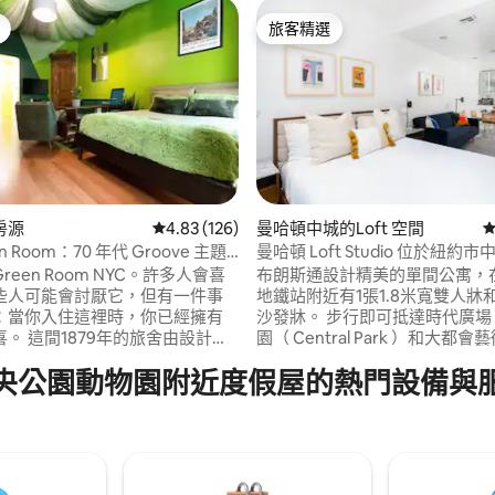
旅客精選
旅客精選
86 的平均評分（滿分 5 分）
房源
從 126 則評價中獲得 4.83 的平均評分（滿分 5
4.83 (126)
曼哈頓中城的Loft 空間
從
en Room：70 年代 Groove 主題
曼哈頓 Loft Studio 位於紐約
#3303
een Room NYC。許多人會喜
布朗斯通設計精美的單間公寓，
些人可能會討厭它，但有一件事
地鐵站附近有1張1.8米寬雙人牀
：當你入住這裡時，你已經擁有
沙發牀。 步行即可抵達時代廣場、中央公
旅舍由設計師
園（ Central Park ）和大都
ate White設計，由設計師和壁
（ Metropolitan Museum of Art 
央公園動物園附近度假屋的熱門設備與
e White設計，改造成一個復古的
有酷炫的酒吧、餐廳和咖啡館。 
住所，滿足您對冒險的渴望。 在打
於聯合國旁邊，紐約最安全的街
髦、懷舊、70年代的主題空間
公寓設計精良，配備了您旅程所
不遺餘力。無論您是參觀一天還
切，包括牀單、毛巾、鍋子、平
，只要知道綠色房間的草地總是
箱等。