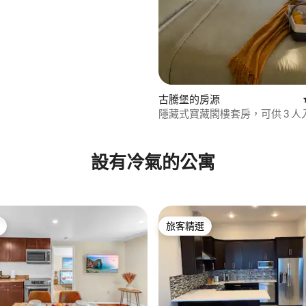
.0 的平均評分（滿分 5 分）
古騰堡的房源
隱藏式寶藏閣樓套房，可供 3 人入
浴室和廚房。世界盃
設有冷氣的公寓
旅客精選
旅客精選