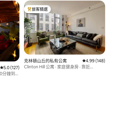
旅客精選
旅客精選榜首
 分）
克林頓山丘的私有公寓
從 148 則評價中獲得 4
4.99 (148)
Clinton Hill 公寓 · 家庭健身房 · 靠近
從 127 則評價中獲得 5.0 的平均評分（滿分 5 分）
5.0 (127)
Barclays
頂| 10分鐘到紐