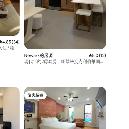
從 34 則評價中獲得 4.85 的平均評分（滿分 5 分）
4.85 (34)
住 * 獨立
Newark的房源
從 12 則評價中獲得 
5.0 (12)
現代化的2房套房，距離紐瓦克利伯蒂國際
機場7分鐘
旅客精選
旅客精選