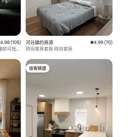
 分）
 105 則評價中獲得 4.98 的平均評分（滿分 5 分）
4.98 (105)
河谷鎮的房源
從 70 則評價中獲得 4
4.99 (70)
分鐘即可抵達
時尚客房套房 時尚客房
旅客精選
旅客精選
 分）