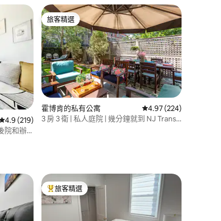
旅客精選
旅客精選
 分）
霍博肯的私有公寓
從 224 則評價中獲得 4
4.97 (224)
3 房 3 衛 | 私人庭院 | 幾分鐘就到 NJ Transit
從 219 則評價中獲得 4.9 的平均評分（滿分 5 分）
4.9 (219)
和紐約市
後院和辦
旅客精選
旅客精選榜首