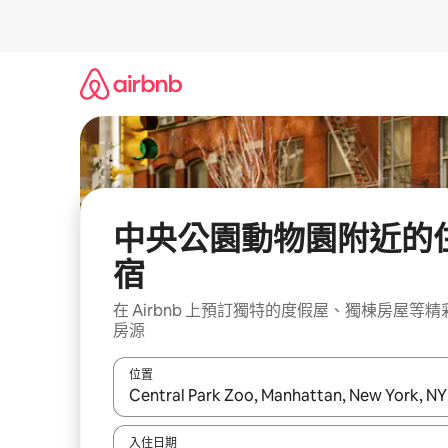
略
過
以
前
往
內
容
中央公園動物園附近的
宿
在 Airbnb 上預訂獨特的度假屋、獨棟房屋等精
房源
位置
如有搜尋結果，瀏覽內容時請使用上下箭頭，或輕
入住日期