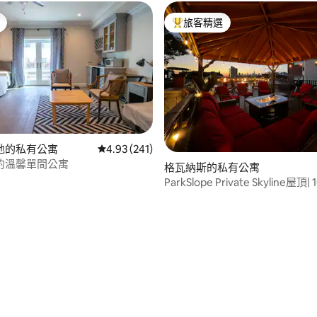
旅客精選
旅客精選榜首
地的私有公寓
從 241 則評價中獲得 4.93 的平均評分（滿分 5
4.93 (241)
的溫馨單間公寓
格瓦納斯的私有公寓
ParkSlope Private Skyline屋
約市
.97 的平均評分（滿分 5 分）