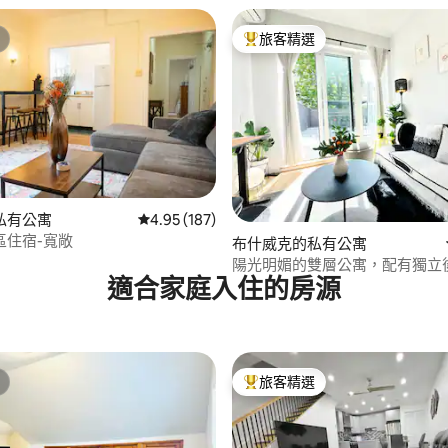
旅客精選
旅客精選榜首
93 的平均評分（滿分 5 分）
私有公寓
從 187 則評價中獲得 4.95 的平均評分（滿分 5
4.95 (187)
區住宿-寬敞
布什威克的私有公寓
陽光明媚的雙層公寓，配有獨立
適合家庭入住的房源
公室
旅客精選
旅客精選榜首