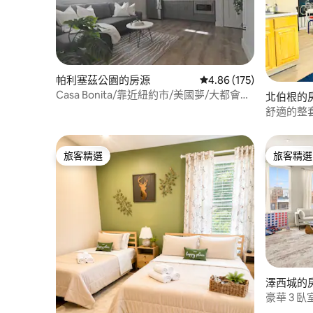
帕利塞茲公園的房源
從 175 則評價中獲得 4.
4.86 (175)
Casa Bonita/靠近紐約市/美國夢/大都會人
北伯根的
壽
舒適的整
壽！
旅客精選
旅客精選
旅客精選
旅客精選
澤西城的
豪華 3 
紐約市 + 