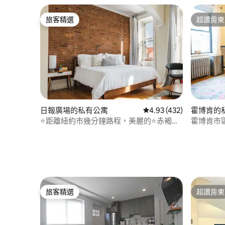
旅客精選
超讚房東
旅客精選
超讚房東
日報廣場的私有公寓
從 432 則評價中獲得 4.
4.93 (432)
霍博肯的
⭐距離紐約市幾分鐘路程，美麗的⭐赤褐色
霍博肯市
砂石建築|免費停車
旅客精選
超讚房東
旅客精選
超讚房東