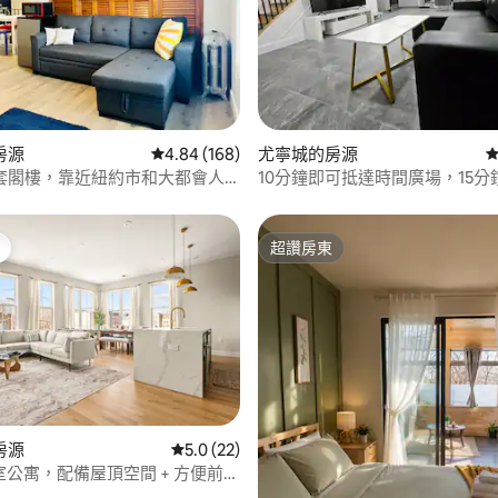
86 的平均評分（滿分 5 分）
房源
從 168 則評價中獲得 4.84 的平均評分（滿分 5
4.84 (168)
尤寧城的房源
從
套閣樓，靠近紐約市和大都會人
10分鐘即可抵達時間廣場，15
大都會人壽球場
超讚房東
超讚房東
房源
從 22 則評價中獲得 5.0 的平均評分（滿分 5
5.0 (22)
臥室公寓，配備屋頂空間 + 方便前往
機場