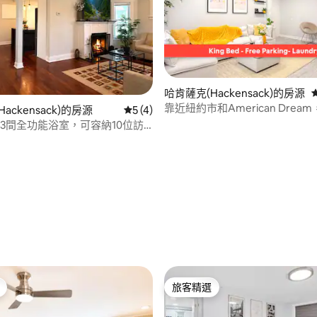
哈肯薩克(Hackensack)的房源
靠近紐約市和American Drea
ackensack)的房源
從 4 則評價中獲得 5 的平均評分（滿分 5
5 (4)
床 + 免費停車位
3間全功能浴室，可容納10位訪
紐約市
85 的平均評分（滿分 5 分）
旅客精選
旅客精選