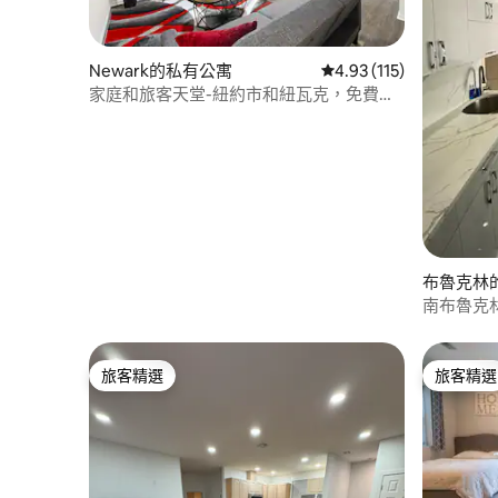
Newark的私有公寓
從 115 則評價中獲得 4
4.93 (115)
家庭和旅客天堂-紐約市和紐瓦克，免費停
車
布魯克林
南布魯克林的
旅客精選
旅客精選
旅客精選
旅客精選