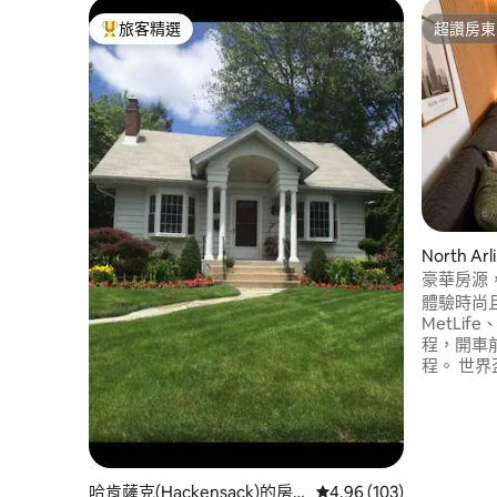
旅客精選
超讚房東
旅客精選榜首
超讚房東
North A
豪華房源，距
Dream
體驗時尚
MetLife
程，開車前
程。 世界盃、音樂會、家庭、城市探險
者，這裡
是觀看比
讓你靠近
放鬆場所。 
America
分鐘到 EWR ✔ 
哈肯薩克(Hackensack)的房
從 103 則評價中獲得 4.
4.96 (103)