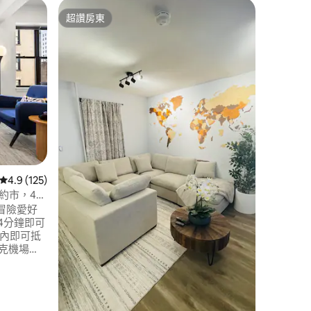
Newar
超讚房東
旅客精
超讚房東
旅客精
北紐瓦克（
近紐約市+ 
位於N住
克。空間
客。包括
達布蘭奇布魯
）、輕軌
站/紐約
信中心、
和美國夢
賽事參加
 分）
不允許舉
間。
從 125 則評價中獲得 4.9 的平均評分（滿分 5 分）
4.9 (125)
紐約市，4
冒險愛好
鐘內即可抵
克機場
會人生體育
️附近的海龜動
NJ和紐瓦
羅格斯大學