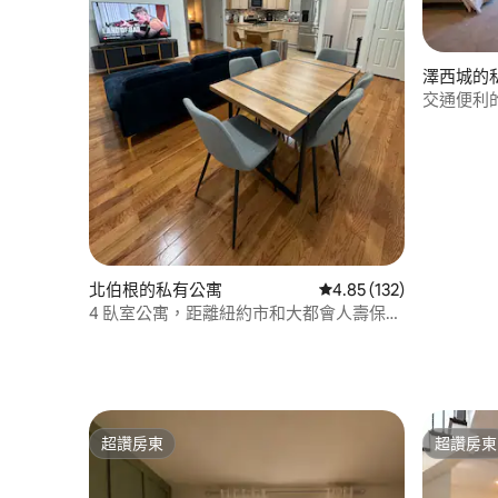
澤西城的
交通便利
北伯根的私有公寓
從 132 則評價中獲得 4
4.85 (132)
4 臥室公寓，距離紐約市和大都會人壽保險
公司幾分鐘路程
超讚房東
超讚房東
超讚房東
超讚房東