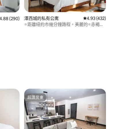
澤西城的私有公寓
從 432 則評價中獲得 4
4.93 (432)
 290 則評價中獲得 4.88 的平均評分（滿分 5 分）
4.88 (290)
⭐距離紐約市幾分鐘路程，美麗的⭐赤褐色
砂石建築|免費停車
 分）
超讚房東
超讚房東