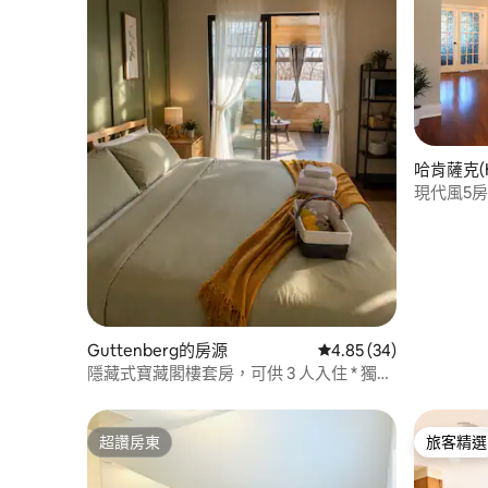
哈肯薩克(H
現代風5房
客，靠近
Guttenberg的房源
從 34 則評價中獲得 4.
4.85 (34)
隱藏式寶藏閣樓套房，可供 3 人入住 * 獨立
浴室和廚房。世界盃
超讚房東
旅客精選
超讚房東
旅客精選