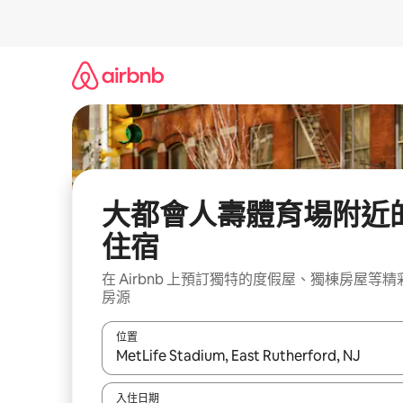
略
過
以
前
往
內
容
大都會人壽體育場附近
住宿
在 Airbnb 上預訂獨特的度假屋、獨棟房屋等精
房源
位置
如有搜尋結果，瀏覽內容時請使用上下箭頭，或輕
入住日期