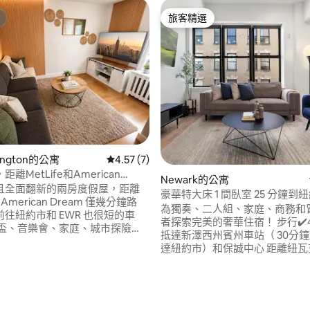
旅客精選
旅客精選
rlington的公寓
從 7 則評價中獲得 4.57 的平均評分（滿分 5
4.57 (7)
離MetLife和American
Newark的公寓
 5分鐘路程，靠近紐約市
且全面翻新的兩房度假屋，距離
豪華特大床 1 間臥室 25 分鐘到
、American Dream 僅幾分鐘路
分鐘到保德信/賓夕法尼亞
為獨奏、二人組、家庭、商務和
往紐約市和 EWR 也很短的車
者探索完美的奢華住宿！ 步行✔️4分鐘即可
抵達新澤西州賓州車站（ 30分
結合了舒適、便利和奢華。 無論
達紐約市）和保誠中心 距離紐瓦
賽、購物、探索曼哈頓，這裡都
EWR✔️不到15分鐘 ✔️靠近大都
所有地方，同時提供一個安靜的
場和Nickelodeon主題公園 ✔
✔ 5分鐘到MetLife ✔ 5分鐘
物園和NJPAC ✔️輕鬆前往UMD
n Dream ✔ 15 分鐘到紐約市 ✔ 15
克貝斯以色列醫療中心 ✔️靠近
獨立停車 ✔ 經全面翻修的現
96 的平均評分（滿分 5 分）