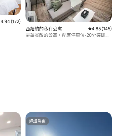
 分）
從 172 則評價中獲得 4.94 的平均評分（滿分 5 分）
4.94 (172)
西紐約的私有公寓
從 145 則評價中獲得 4
4.85 (145)
豪華寬敞的公寓，配有停車位-20分鐘即可
抵達紐約市
超讚房東
超讚房東