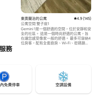
、紐澤西
東奧蘭治的公寓
從 145 則評價中獲得 
4.9 (145)
公寓空間 雙子座1
Gemini 1是一個舒適的空間，位於安靜和安
全的社區。 這是一個時尚舒適的公寓，旨
在讓您感受像家一般的舒適。 最多可容納4
位房客，配有全套廚房、Wi-Fi、密碼鎖入
服務
口和免費停車位。 步行僅8分鐘即可抵達前
往🗽紐約市的火車，步行2分鐘即可抵達
Watsessing Park。 開車前往✈️紐瓦克機
場、🎢美國夢購物中心、🏟️大都會人壽體
育場、⚽紅牛競技場和🏒保險中心僅需15–
17分鐘。開車前往🏙️時代廣場僅需30–35分
鐘
內免費停車
空調設備