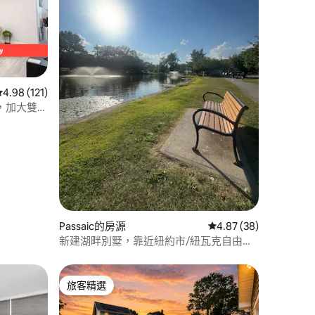
從 121 則評價中獲得 4.98 的平均評分（滿分 5 分）
4.98 (121)
m，加大雙人
 分）
Passaic的房源
從 38 則評價中獲得 4
4.87 (38)
新建湖畔別墅，靠近紐約市/紐瓦克自由國
際機場/大都會人壽/亞德拉德購物中心
旅客精選
旅客精選