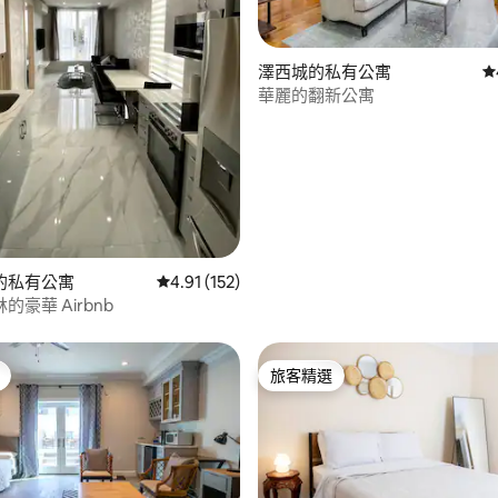
.93 的平均評分（滿分 5 分）
澤西城的私有公寓
從
華麗的翻新公寓
的私有公寓
從 152 則評價中獲得 4.91 的平均評分（滿分 5
4.91 (152)
豪華 Airbnb
旅客精選
旅客精選