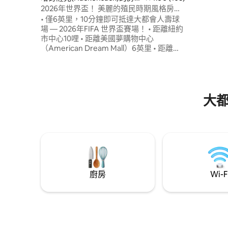
代風格 ✔ 
源
2026年世界盃！ 美麗的殖民時期風格房
源，靠近 MetLife
• 僅6英里，10分鐘即可抵達大都會人壽球
場 — 2026年FIFA 世界盃賽場！ • 距離紐約
市中心10哩 • 距離美國夢購物中心
（American Dream Mall）6英里 • 距離哈
德遜谷(Hudson Valley)、憤怒果園(Angry
Orchard)和城市酒莊(City Winery)45分鐘
• 距離波科諾斯(Poconos)、新澤西海岸(NJ
Shore)和伍德伯里康芒斯(Woodbury
Commons)45分鐘 • 90分鐘即可抵達漢普
大
頓 • 步行距離內有無限的用餐選擇 • Whole
Foods、ShopRite、Aldi和Target均在一英
里範圍內 • 所有主要零售商都在5英里範圍
內
廚房
Wi-F