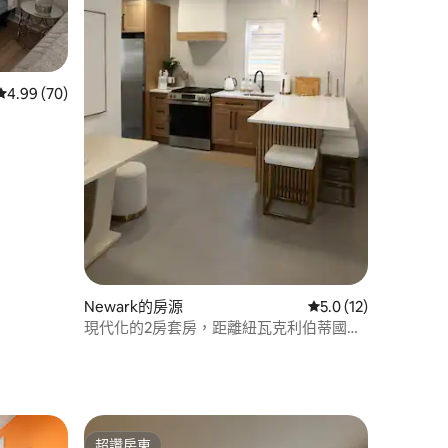
 分）
從 70 則評價中獲得 4.99 的平均評分（滿分 5 分）
4.99 (70)
Newark的房源
從 12 則評價中獲得 
5.0 (12)
現代化的2房套房，距離紐瓦克利伯蒂國際
機場7分鐘
超讚房東