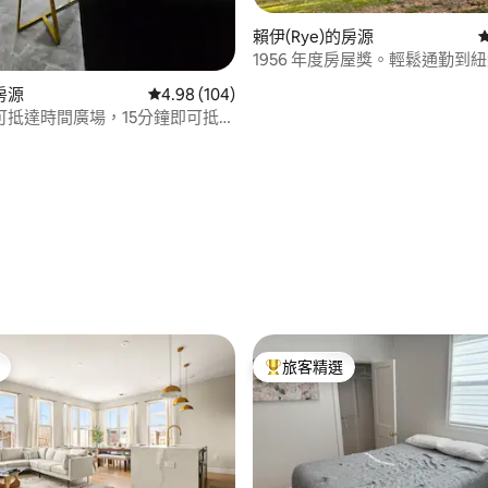
賴伊(Rye)的房源
1956 年度房屋獎。輕鬆通勤到
83 的平均評分（滿分 5 分）
房源
從 104 則評價中獲得 4.98 的平均評分（滿分 5
4.98 (104)
可抵達時間廣場，15分鐘即可抵達
壽球場
旅客精選
旅客精選榜首