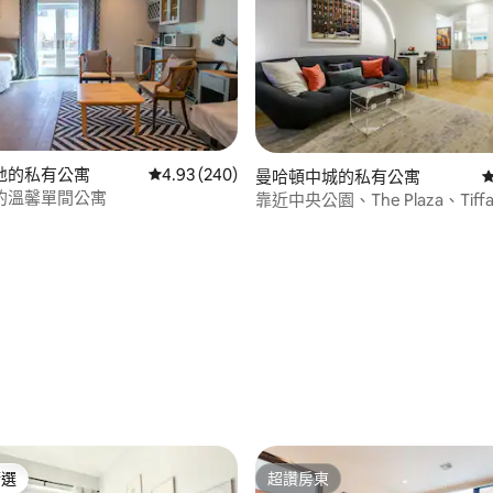
地的私有公寓
從 240 則評價中獲得 4.93 的平均評分（滿分 5
4.93 (240)
曼哈頓中城的私有公寓
的溫馨單間公寓
靠近中央公園、The Plaza、Tiff
MOMA的公寓
.97 的平均評分（滿分 5 分）
精選
超讚房東
榜首
超讚房東