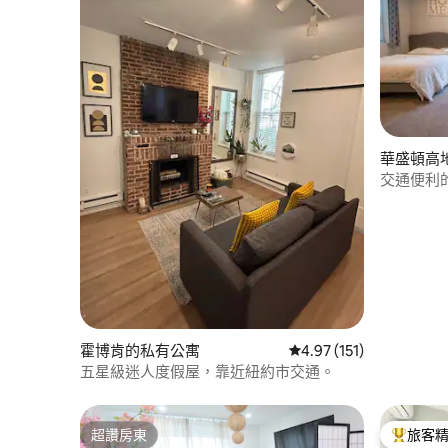
華盛頓高
交通便利
霍博肯的私有公寓
從 151 則評價中獲得 4
4.97 (151)
五星級迷人度假屋，靠近紐約市交通。
超讚房東
旅客
超讚房東
旅客精選