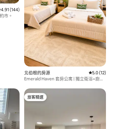
從 144 則評價中獲得 4.91 的平均評分（滿分 5 分）
4.91 (144)
紐約市。
 分）
北伯根的房源
從 12 則評價中獲得 
5.0 (12)
Emerald Haven 套房公寓 | 獨立衛浴+廚
房。靠近紐約市和大都會人壽
旅客精選
旅客精選