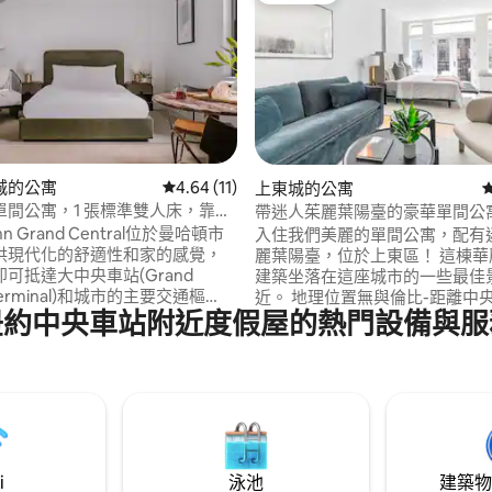
82 的平均評分（滿分 5 分）
城的公寓
從 11 則評價中獲得 4.64 的平均評分（滿分 5
4.64 (11)
上東城的公寓
單間公寓，1 張標準雙人床，靠近
帶迷人茱麗葉陽臺的豪華單間公
站
Finn Grand Central位於曼哈頓市
入住我們美麗的單間公寓，配有
供現代化的舒適性和家的感覺，
麗葉陽臺，位於上東區！ 這棟華
可抵達大中央車站(Grand
建築坐落在這座城市的一些最佳
l Terminal)和城市的主要交通樞
近。 地理位置無與倫比-距離中
紐約中央車站附近度假屋的熱門設備與服
提供一系列翻新的公寓，包括套
園大道和第五大道僅幾分鐘路程
一房公寓。每個空間的設計都注
Bloomingdale's距離這裡只
和實用性，配有設備齊全的廚
有許多時尚的餐廳和商店！ 在美
化的浴室和串流電視。精選房間
（如Sushi Seki ）享用晚餐，
相連公寓，提供更多空間和彈
上在著名的Magnolia麵包店享
i
泳池
建築物