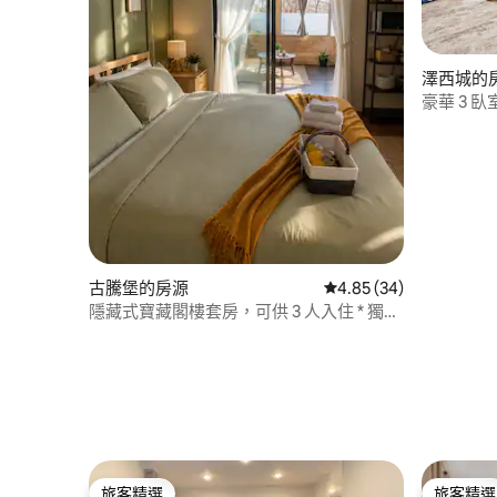
澤西城的
豪華 3 
紐約市 + 
古騰堡的房源
從 34 則評價中獲得 4.
4.85 (34)
隱藏式寶藏閣樓套房，可供 3 人入住 * 獨立
浴室和廚房。世界盃
旅客精選
旅客精選