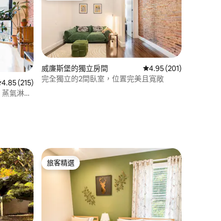
威廉斯堡的獨立房間
從 201 則評價中獲得 4
4.95 (201)
完全獨立的2間臥室，位置完美且寬敞
從 215 則評價中獲得 4.85 的平均評分（滿分 5 分）
4.85 (215)
+ 蒸氣淋浴
 分）
旅客精選
旅客精選