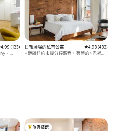
 分）
從 123 則評價中獲得 4.99 的平均評分（滿分 5 分）
4.99 (123)
日報廣場的私有公寓
從 432 則評價中獲得 4
4.93 (432)
any、
⭐距離紐約市幾分鐘路程，美麗的⭐赤褐色
砂石建築|免費停車
旅客精選
旅客精選榜首