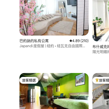
巴約訥的私有公寓
從 210 則評價中獲得 4.
4.89 (210)
Japandi 度假屋 | 紐約 • 紐瓦克自由國際機
布什威克
場
陽光明媚
公室
旅客精選
旅客
旅客精選
旅客精選