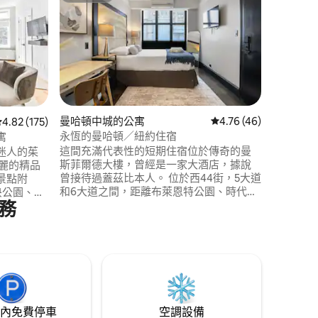
Kasa的Mi
寓
Mint Ho
金融區的
中選擇，
健身中心
Crown
廳。 我
助入住。
服務，包
 分）
曼哈頓中城的公寓
從 46 則評價中獲得 4
4.76 (46)
從 175 則評價中獲得 4.82 的平均評分（滿分 5 分）
4.82 (175)
永恆的曼哈頓／紐約住宿
寓
這間充滿代表性的短期住宿位於傳奇的曼
迷人的茱
斯菲爾德大樓，曾經是一家大酒店，據說
麗的精品
曾接待過蓋茲比本人。 位於西44街，5大道
景點附
和6大道之間，距離布萊恩特公園、時代廣
央公園、公
務
場和大中央車站僅幾步之遙。 這間迷人的
！
房源設有1間舒適的臥室，配有標準雙人
有一個街區，還
床、WiFi、投幣式洗衣機、健身室和吹風
味的餐廳
機。 享受市中心的寧靜、時尚住宿。 我們
並在回家的路
很樂意為您提供任何需要的協助！
用甜點！
內免費停車
空調設備