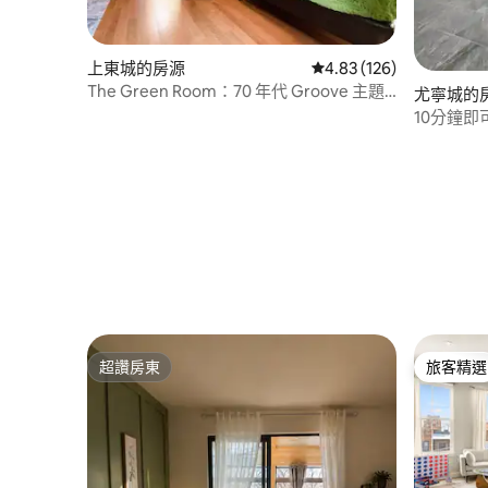
上東城的房源
從 126 則評價中獲得 4.
4.83 (126)
The Green Room：70 年代 Groove 主題
尤寧城的
單間公寓
10分鐘即
大都會人
超讚房東
旅客精選
超讚房東
旅客精選