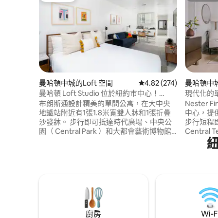
曼哈頓中城的Loft 空間
從 274 則評價中獲得 4.
4.82 (274)
曼哈頓中
曼哈頓 Loft Studio 位於紐約市中心！
現代化的
#3303
大中央車
布朗斯通設計精美的單間公寓，在大中央
Nester 
地鐵站附近有1張1.8米寬雙人牀和1張折疊
中心，提
沙發牀。 步行即可抵達時代廣場、中央公
步行短程即
園（ Central Park ）和大都會藝術博物館
Centra
（ Metropolitan Museum of Art ）。 周圍
紐。房源
有酷炫的酒吧、餐廳和咖啡館。 因此，位
房公寓和
於聯合國旁邊，紐約最安全的街區之一。
重舒適性
公寓設計精良，配備了您旅程所需的一
房、現代
切，包括牀單、毛巾、鍋子、平底鍋、冰
可預訂為
箱等。
性。
廚房
Wi-F