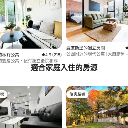
89 的平均評分（滿分 5 分）
威廉斯堡的獨立房間
公園附近的現代公寓 | 大廚廚房 
的私有公寓
從 218 則評價中獲得 4.9 的平均評分（滿分 5
4.9 (218)
間
的雙層公寓，配有獨立後院和辦
適合家庭入住的房源
精選
旅客精選
榜首
旅客精選