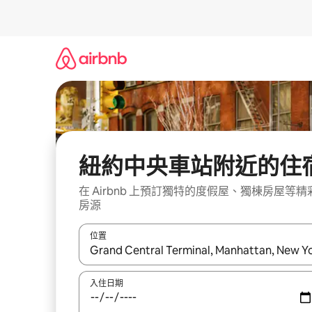
略
過
以
前
往
內
容
紐約中央車站附近的住
在 Airbnb 上預訂獨特的度假屋、獨棟房屋等精
房源
位置
如有搜尋結果，瀏覽內容時請使用上下箭頭，或輕
入住日期