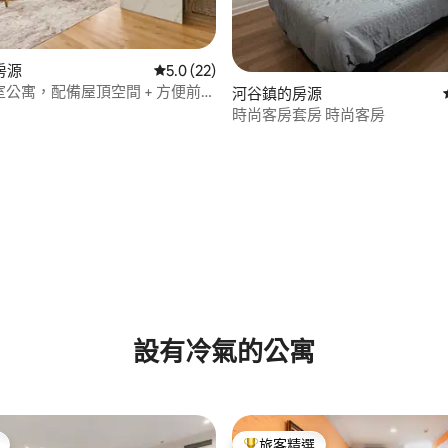
房源
從 22 則評價中獲得 5.0 的平均評分（滿分 5
5.0 (22)
臥室公寓，配備屋頂空間 + 方便前往
河谷鎮的房源
機場
時尚客房套房 時尚客房
85 的平均評分（滿分 5 分）
設有冷氣的公寓
旅客精選