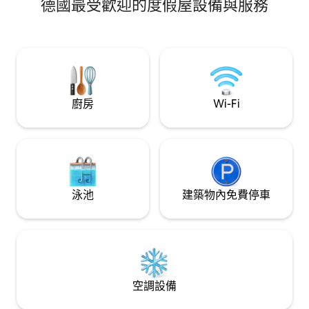
德國最受歡迎的度假屋設備與服務
了低調的奢華，將貴族傳統與優雅的室內
裝潢、可欣賞萊茵河景色的私人露臺以及
田園詩般的花園融為一體。歐洲夏季度假
屋的典範。非常適合想在聯合國教科文組
織世界文化遺產中萊茵河谷
(Mittelrheintal) 享受優雅私密住宿的情侶
和高品味旅客。
廚房
Wi-Fi
泳池
建築物內免費停車
空調設備