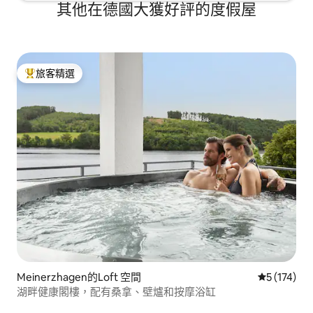
其他在德國大獲好評的度假屋
旅客精選
旅客精選榜首
Meinerzhagen的Loft 空間
從 174 則
5 (174)
湖畔健康閣樓，配有桑拿、壁爐和按摩浴缸