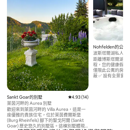
Nohfelden的公寓
波斯塔爾湖私人豪
和按摩浴缸
距離博斯塔爾湖 (Bos
程，您的健康假期
僅限此公寓的房客： ✅ 熱水浴缸-預熱
蔽 ✅ 設有全景窗戶
拿房，配有桑拿烤箱
計浴缸 俯瞰鄉村的✅
設備齊全的廚房 ✅
Sankt Goar的別墅
從 14 則評價中獲得 4.93 的平
4.93 (14)
的大露臺 ✅ 帶 L
寬敞、現代化，非
萊茵河畔的 Aurea 別墅
與休閒體驗的人。
歡迎來到萊茵河畔的 Villa Aurea，這是一
座優雅的貴族住宅，位於萊茵費爾斯堡
(Burg Rheinfels) 腳下的聖戈阿爾 (Sankt
Goar) 歷史悠久的別墅區。這棟別墅體現