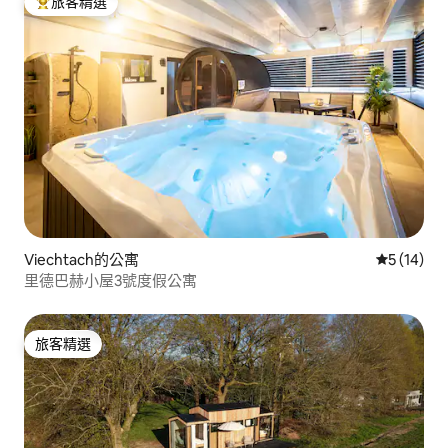
旅客精選
旅客精選榜首
Viechtach的公寓
從 14 則
5 (14)
里德巴赫小屋3號度假公寓
旅客精選
旅客精選