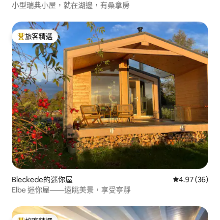
小型瑞典小屋，就在湖邊，有桑拿房
旅客精選
旅客精選榜首
Bleckede的迷你屋
從 36 則評價
4.97 (36)
Elbe 迷你屋——遠眺美景，享受寧靜