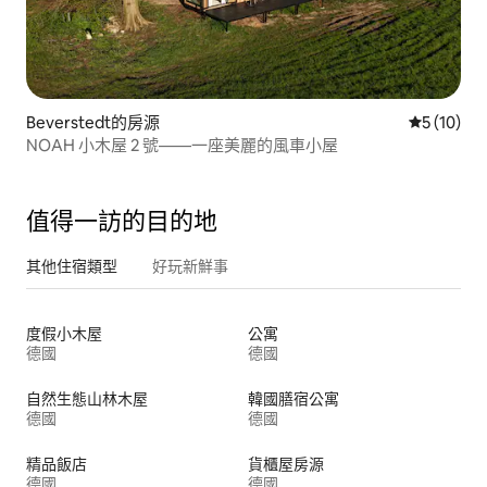
Beverstedt的房源
從 10 則
5 (10)
NOAH 小木屋 2 號——一座美麗的風車小屋
值得一訪的目的地
其他住宿類型
好玩新鮮事
度假小木屋
公寓
德國
德國
自然生態山林木屋
韓國膳宿公寓
德國
德國
精品飯店
貨櫃屋房源
德國
德國