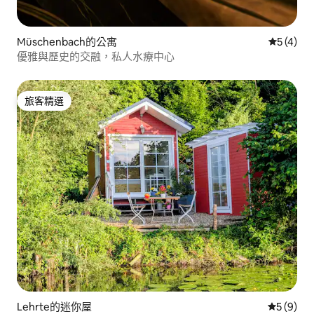
Müschenbach的公寓
從 4 則
5 (4)
優雅與歷史的交融，私人水療中心
旅客精選
旅客精選
Lehrte的迷你屋
從 9 則
5 (9)