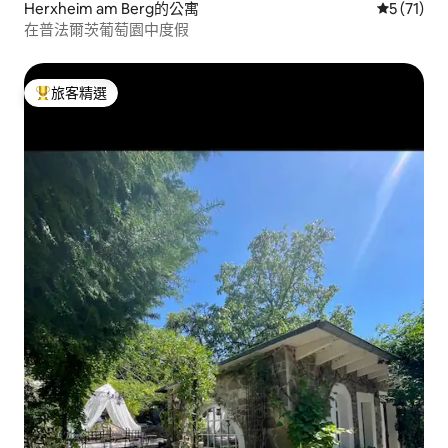
Herxheim am Berg的公寓
從 71 則
5 (71)
在普法爾茨葡萄園中度假
旅客精選
旅客精選榜首