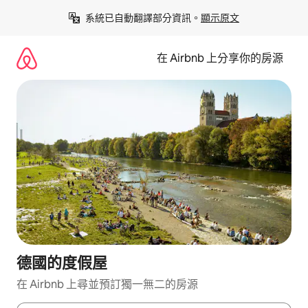
略
系統已自動翻譯部分資訊。
顯示原文
過
以
前
在 Airbnb 上分享你的房源
往
內
容
德國的度假屋
在 Airbnb 上尋並預訂獨一無二的房源