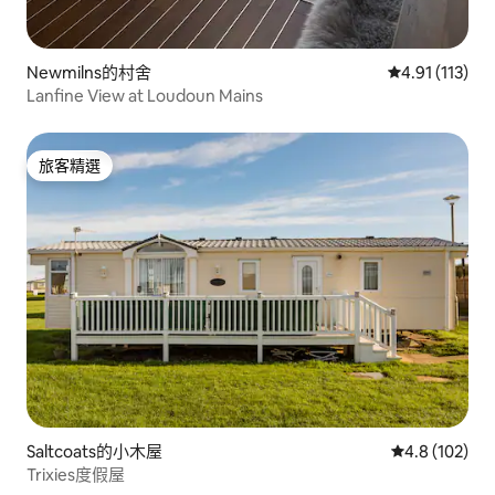
Newmilns的村舍
從 113 則評價
4.91 (113)
Lanfine View at Loudoun Mains
旅客精選
旅客精選
Saltcoats的小木屋
從 102 則評
4.8 (102)
Trixies度假屋