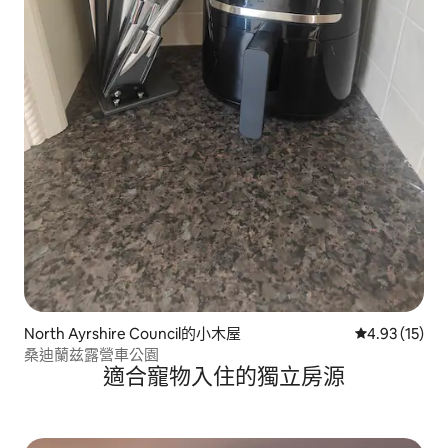
North Ayrshire Council的小木屋
從 15 則評價
4.93 (15)
桑迪蘭兹露營車公園
適合寵物入住的獨立房源