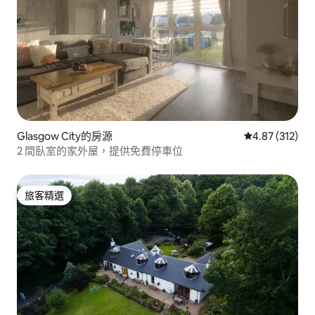
Glasgow City的房源
從 312 則評價
4.87 (312)
2 間臥室的家外屋，提供免費停車位
旅客精選
旅客精選