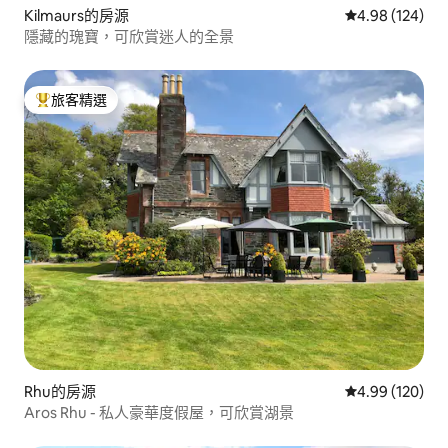
Kilmaurs的房源
從 124 則評價
4.98 (124)
隱藏的瑰寶，可欣賞迷人的全景
旅客精選
旅客精選榜首
Rhu的房源
從 120 則評價
4.99 (120)
Aros Rhu - 私人豪華度假屋，可欣賞湖景