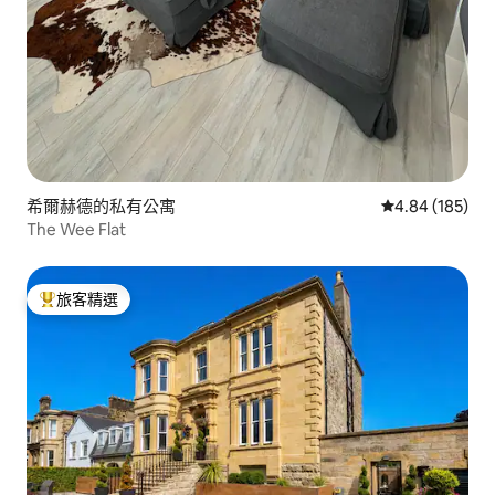
希爾赫德的私有公寓
從 185 則評價
4.84 (185)
The Wee Flat
旅客精選
旅客精選榜首