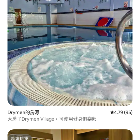
Drymen的房源
從 95 則評價
4.79 (95)
大房子Drymen Village，可使用健身俱樂部
超讚房東