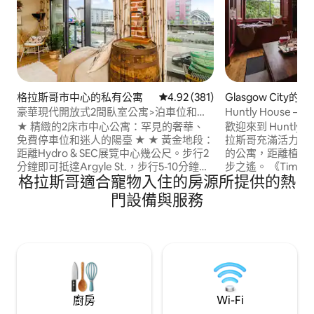
格拉斯哥市中心的私有公寓
從 381 則評價中獲得 4.92 的平
4.92 (381)
Glasgow City的
豪華現代開放式2間臥室公寓>泊車位和陽
Huntly House
台
★ 精緻的2床市中心公寓：罕見的奢華、
歡迎來到 Huntly
免費停車位和迷人的陽臺 ★ ★ 黃金地段：
拉斯哥充滿活力的
距離Hydro & SEC展覽中心幾公尺。步行2
的公寓，距離植物
分鐘即可抵達Argyle St.，步行5-10分鐘即
步之遙。 《Timeout》雜誌評選的格拉斯
格拉斯哥適合寵物入住的房源所提供的熱
可抵達市中心 ★ ★ 閃電般快速的 Sky 寬
哥十大 Airbnb 房源 這間獨一無二的房源
頻：105mbps +無縫連接 ★ ★ 沉浸式娛
括： 高速無線網絡
門設備與服務
樂：客廳有 55 吋智慧電視，主臥室有 32
Nespresso咖啡
吋智慧電視★ 非常★ 適合遠程工作：寬敞
的廚房 豪華的臥
的辦公桌，提高生產力 ★ ★ 貼心的設備與
絨床上用品和古老
服務：免費咖啡、茶、糖、盥洗用品和毛
風機的更衣區 *可
巾★
廚房
Wi-Fi