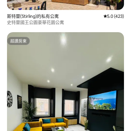
斯特靈(Stirling)的私有公寓
從 423 則評
5.0 (423)
史特靈國王公園豪華花園公寓
超讚房東
超讚房東