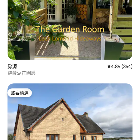
房源
從 354 則評價
4.89 (354)
羅蒙湖花園房
旅客精選
旅客精選