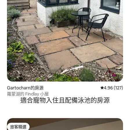
Gartocharn的房源
從 127 則評價
4.96 (127)
羅蒙湖的 Findlay 小屋
適合寵物入住且配備泳池的房源
旅客精選
旅客精選