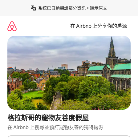
略
系統已自動翻譯部分資訊。
顯示原文
過
以
前
在 Airbnb 上分享你的房源
往
內
容
格拉斯哥的寵物友善度假屋
在 Airbnb 上搜尋並預訂寵物友善的獨特房源