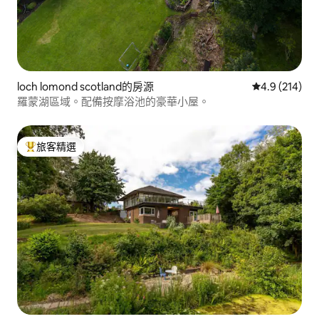
loch lomond scotland的房源
從 214 則評
4.9 (214)
羅蒙湖區域。配備按摩浴池的豪華小屋。
旅客精選
旅客精選榜首