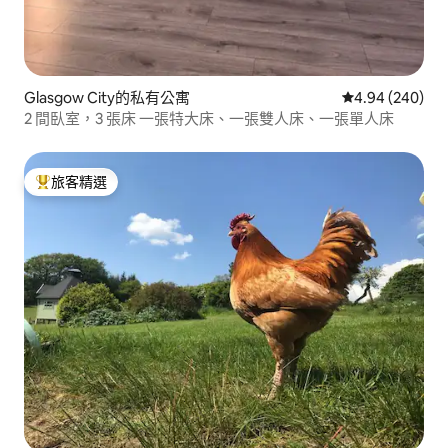
Glasgow City的私有公寓
從 240 則評價
4.94 (240)
2 間臥室，3 張床 一張特大床、一張雙人床、一張單人床
旅客精選
旅客精選榜首