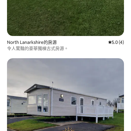
North Lanarkshire的房源
從 4 則評價
5.0 (4)
令人驚豔的豪華獨棟古式房源。