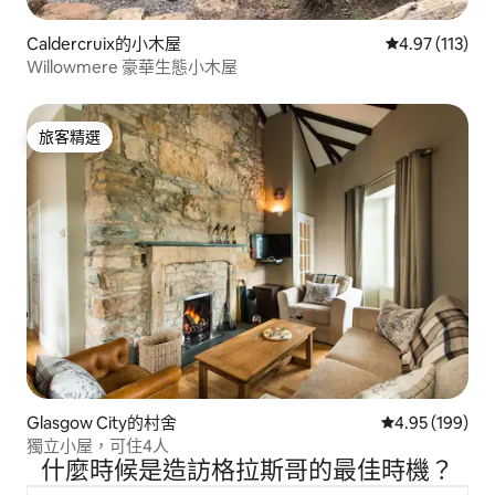
Caldercruix的小木屋
從 113 則評價
4.97 (113)
Willowmere 豪華生態小木屋
旅客精選
旅客精選
Glasgow City的村舍
從 199 則評價
4.95 (199)
獨立小屋，可住4人
什麼時候是造訪格拉斯哥的最佳時機？