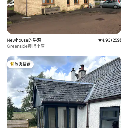
Newhouse的房源
從 259 則評價
4.93 (259)
Greenside農場小屋
旅客精選
旅客精選榜首