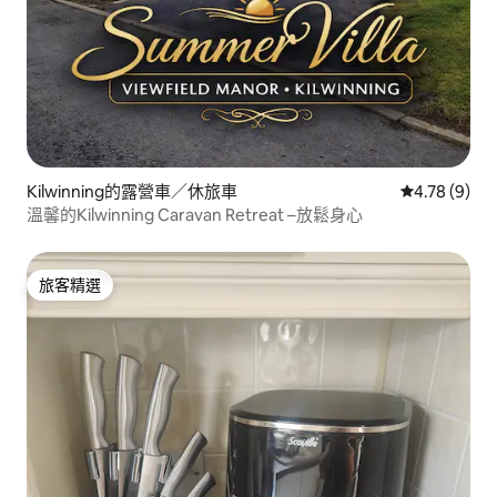
Kilwinning的露營車／休旅車
從 9 則評價
4.78 (9)
溫馨的Kilwinning Caravan Retreat –放鬆身心
旅客精選
旅客精選