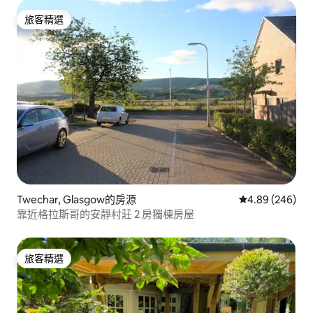
旅客精選
旅客精選
Twechar, Glasgow的房源
從 246 則評價
4.89 (246)
靠近格拉斯哥的安靜村莊 2 房獨棟房屋
旅客精選
旅客精選