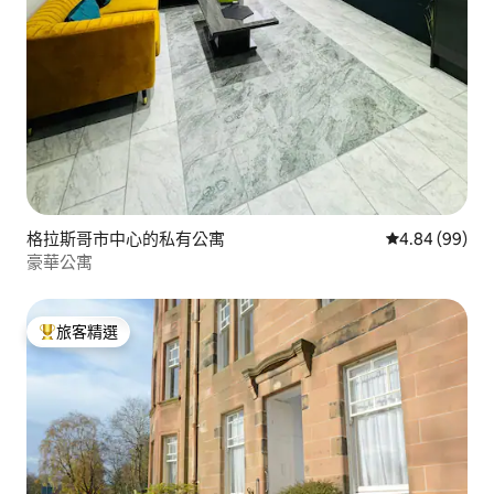
格拉斯哥市中心的私有公寓
從 99 則評價
4.84 (99)
豪華公寓
旅客精選
旅客精選榜首