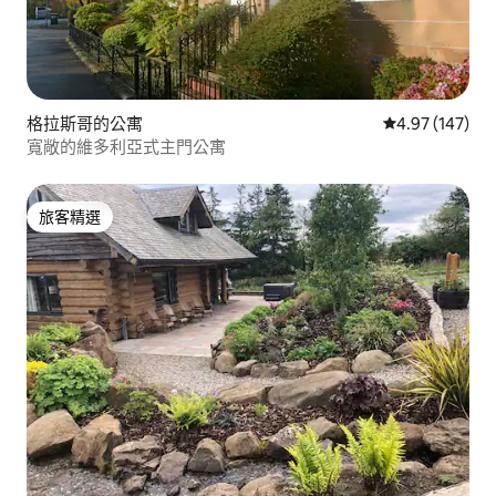
格拉斯哥的公寓
從 147 則評價
4.97 (147)
寬敞的維多利亞式主門公寓
旅客精選
旅客精選