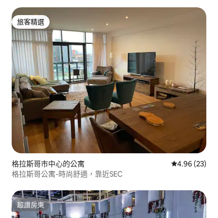
旅客精選
旅客精選
格拉斯哥市中心的公寓
從 23 則評價
4.96 (23)
格拉斯哥公寓-時尚舒適，靠近SEC
超讚房東
超讚房東