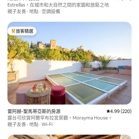
Estrellas，在城市和大自然之間的家園和放鬆之地
親子友善
·
地點
·
空調設備
旅客精選
旅客精選榜首
雷阿赫-聖馬蒂亞斯的房源
從 220 則評價
4.99 (220)
露台可欣賞阿爾罕布拉宮景觀。Morayma House。
親子友善
·
地點
·
Wi-Fi