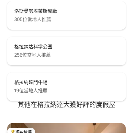
達宮殿相似，其名字源自其城垛之間的大
炮。它是 Alfareros 街區城牆的一部分，因
洛斯曼努埃萊斯餐廳
此看起來像是軍事堡壘。 聖塞西利奧教堂
305位當地人推薦
(Iglesia de San Cecilio) 距離 500 公尺（步
行 7 分鐘）。Suarez神父之家（Casa de
los Tiros 博物館旁邊）。距離 250 公尺
（步行 3 分鐘）的 Convento de las
Descalzas 或距離 240 公尺（步行 3 分
格拉纳达科学公园
鐘）的 San Matías 教堂，無疑是我們的房
客可以欣賞其魅力的地方。 進入後，我們
256位當地人推薦
在門廳看到，這裡完全保留了原貌：大
門、瓷磚、大理石樓梯……唯一的改動/改
進是安裝了一部電梯。 我們從一開始的意
圖就是透過家具和裝飾，繼續實現增添個
格拉納達鬥牛場
人風格的想法。只有獨一無二且由自己製
作的物品才能帶來這種感覺。我們希望這
19位當地人推薦
裡能令人感到親切，並將我們對這個從無
到有的專案所投入的熱情傳遞給房客。所
其他在格拉納達大獲好評的度假屋
以我們開始著手工作。我們製作家具、製
作織品、裝飾……在這些圖片中，您可以看
到在幾個月內，一切是如何逐漸成形，直
到成為今天的公寓。
旅客精選