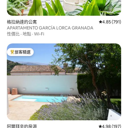
格拉納達的公寓
從 791 則評價
4.85 (791)
APARTAMENTO GARCÍA LORCA GRANADA
性價比
·
地點
·
Wi-Fi
旅客精選
旅客精選榜首
阿爾拜辛的房源
從 197 則評價
4.98 (197)