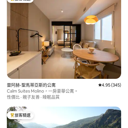
旅客精選榜首
雷阿赫-聖馬蒂亞斯的公寓
從 345 則評價
4.95 (345)
Calm Suites Molino，一房豪華公寓。
性價比
·
親子友善
·
睡眠品質
旅客精選
旅客精選榜首