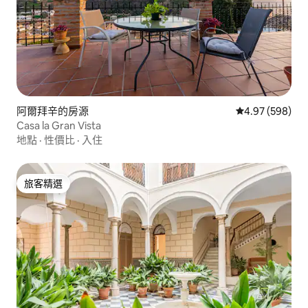
阿爾拜辛的房源
從 598 則評價
4.97 (598)
Casa la Gran Vista
地點
·
性價比
·
入住
旅客精選
旅客精選