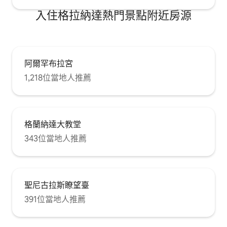
Trex 停車場，位於 Plaza de los
加熱）。 泳池露
Campos。 步行 8 分鐘即可抵達一個露天
入住格拉納達熱門景點附近房源
椅子、遮陽傘和2
停車場。Molinos 街的 Ave María 停車場。
游泳、曬日光浴和
Realejo 最具特色的地方之一是 Campo del
Príncipe，距離公寓 400 公尺（步行 5 分
鐘）。它是由天主教君王為慶祝他們的兒
子 Juan 的婚禮而建造的。主要焦點是
阿爾罕布拉宮
1640 年安放的 Cristo de los Favores 雕
1,218位當地人推薦
像。據說，在 1679 年至 1682 年間，整個
格拉納達省都受到腺鼠疫的蹂躪。然而，El
Realejo 是受影響最小的街區，人們認為這
是因為他們在這座雕像前祈禱。對這尊雕
像的虔誠信仰日益增長，甚至大主教 Fray
格蘭納達大教堂
Bernardo de los Ríos Guzmán 也宣佈，任
何向 Cristo de los Favores 祈禱一遍《主
343位當地人推薦
祷文》和一遍《聖母經》的人，都將獲得
40 天的赦免。如今，每逢耶穌受難日，下
午 3 點整，都會有很多人聚集在雕像周圍
祈禱並許下三個願望。 距離 160 公尺（步
聖尼古拉斯瞭望臺
行 2 分鐘）處是聖多明哥教堂，格拉納達
貴族成員都被埋葬在這裡。 距離公寓 80
391位當地人推薦
公尺（步行 1 分鐘）的 Casa de los Tiros
博物館也是不容錯過的景點；該博物館建
於 1530 年至 1540 年間，與當時的格拉納