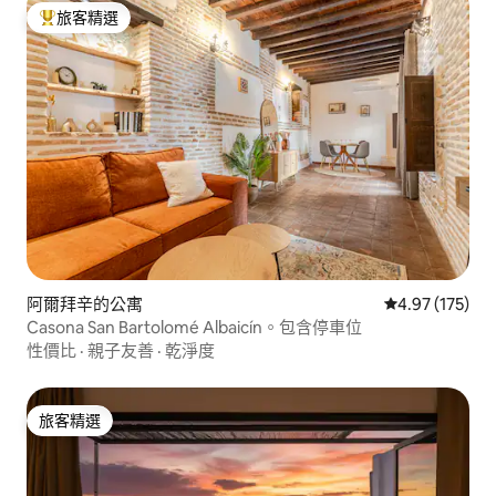
旅客精選
旅客精選榜首
阿爾拜辛的公寓
從 175 則評價
4.97 (175)
Casona San Bartolomé Albaicín。包含停車位
性價比
·
親子友善
·
乾淨度
旅客精選
旅客精選