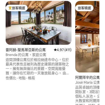
旅客精選
旅客精選
旅客精選榜首
旅客精選
雷阿赫-聖馬蒂亞斯的公寓
從 411 則評價中獲得 4.97 的平
4.97 (411)
Brenda 的公寓，家庭公寓
這間頂樓公寓位於格拉納達市中心，位於
最具代表性且被列為歷史建築的建築物之
一，擁有無與倫比的景觀，空間寬敞優
雅，讓你在忙碌的一天後放鬆身心。 由於
阿爾拜辛的公寓
此住宿位於市中心，你和你的家人將能輕
性價比
·
地點
·
格局
鬆前往所有地方。地暖/地冷。 REALEJO
José María 
頂樓公寓 位於四樓。可欣賞格拉納達和 El
品質卓越的頂樓公寓
Realejo 的絕佳景色。全是大窗戶，搭配木
間臥室、3間浴室、
製斜頂天花板，光線充足，營造出獨特的
個私人泳池。 公
空間，讓人感受到無限的寧靜。 非常舒
大教堂和阿爾拜辛
適，有寬敞的客廳空間，配有可容納六人