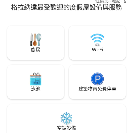
房、10 人用餐廳。 室內裝飾為現代風格，
性價比
·
地點
·
空調
的用餐區。開放式廚房，設備齊全，配有
格拉納達最受歡迎的度假屋設備與服務
中性色調和原創藝
冰箱、冷凍庫、微波爐、電磁爐、烤麵包
風格相結合。 挑
機、電熱水壺、電動咖啡機、廚具、熨斗
和空間感。 客廳
和晾衣架。 寬敞的玻璃露台可俯瞰格拉納
瞰阿爾罕布拉宮。
達，並有安靜的休息空間，為房客提供一
電視。 客廳可直
個非常舒適的休息區，與客廳分開。 這間
上有餐桌和椅子。
公寓有兩間臥室。 主臥室有兩扇大窗戶，
拉宮和大教堂的景
其中一扇可欣賞 Realejo 的美景。公寓的兩
廳，配有2張沙發床
廚房
Wi-Fi
間浴室之一位於這間臥室的套房內，窗戶
張大桌子和椅子，可
也有美麗的景觀。加大雙人床尺寸為 180 x
廚房，設備齊全，
200 公分，配有優質床墊。 第二間臥室有
餐具和主要電器。 
兩張 90 x 200 公分的床。這個空間是閣樓
乾機、洗碗機、冰
式的，有一扇漂亮的窗戶，讓美麗的光線
有兩間雙人床臥室
照進房間。 第二間浴室也是閣樓式，有一
室。 每間雙人房
個櫥櫃，裡面有洗衣機、晾衣架、熨衣板
（180 x 200公分
泳池
建築物內免費停車
等。 客廳配有一張 140 x 200 公分的沙發
人床尺寸為90x2
床，因此公寓最多可容納 6 位房客。我們
內置衣櫃，並可使
提供將沙發已經組裝成床的選項，但如果
園家具，可欣賞阿
房客希望自己動手，也完全沒問題，因為
間浴室。 兩間浴
沙發很容易變成床。 這間公寓的空調是空
室配有浴缸。 公
氣熱能系統，露台也包括在內。Wi-Fi、受
雙層玻璃和地暖。 
安全代碼限制的存取權限和智慧電視。 距
接透過電梯進入公
空調設備
離公寓 3 分鐘路程有一個有蓋停車場。
是主露臺，有全年