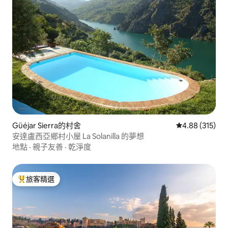
Güéjar Sierra的村舍
從 315 則評價
4.88 (315)
安達盧西亞鄉村小屋 La Solanilla 的夢想
地點
·
親子友善
·
乾淨度
旅客精選
旅客精選榜首