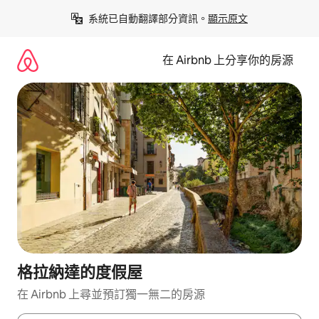
略
系統已自動翻譯部分資訊。
顯示原文
過
以
前
在 Airbnb 上分享你的房源
往
內
容
格拉納達的度假屋
在 Airbnb 上尋並預訂獨一無二的房源