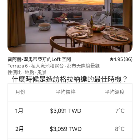
雷阿赫-聖馬蒂亞斯的Loft 空間
從 86 則評價
4.95 (86)
Terraza 6 · 私人泳池和露台 · 都市天際線景觀
性價比
·
地點
·
風景
什麼時候是造訪格拉納達的最佳時機？
月份
平均價格
平均溫度
1月
$3,091 TWD
7°C
2月
$3,059 TWD
8°C