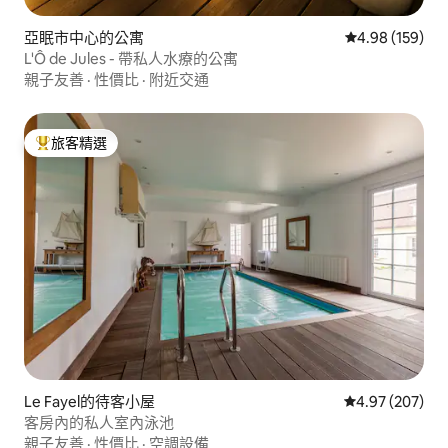
亞眠市中心的公寓
從 159 則評價
4.98 (159)
L'Ô de Jules - 帶私人水療的公寓
親子友善
·
性價比
·
附近交通
旅客精選
旅客精選榜首
Le Fayel的待客小屋
從 207 則評價
4.97 (207)
客房內的私人室內泳池
親子友善
·
性價比
·
空調設備