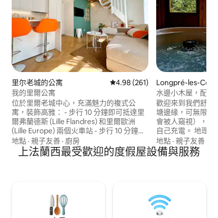
里尔老城的公寓
從 261 則評價中獲得 4.98 的平
4.98 (261)
Longpré-les-Corp
度假小木屋
我的里爾公寓
水邊小木屋，配備
位於里爾老城中心，充滿魅力的複式公
歡迎來到我們舒適
寓，裝飾高雅： - 步行 10 分鐘即可抵達里
塘邊緣，可無限制
爾弗蘭德斯 (Lille Flandres) 和里爾歐洲
會被人窺視），享
(Lille Europe) 兩個火車站 - 步行 10 分鐘即
自己充電。 地理
可抵達 Rihour 地鐵站或 Lille Flandre 地鐵
(Amiens) 30 
地點
·
親子友善
·
廚房
地點
·
親子友善
·
風
站 - 步行 5 分鐘即可抵達大廣場 - 距離里爾
上法蘭西最受歡迎的度假屋設備與服務
(Abbeville) 
天頂體育館 (Zénith de Lille) 1.5 公里（步
(Saint-Valéry-s
行 20 分鐘） - 距離維勒諾夫達斯克的皮埃
克羅瓦 (Le Crot
爾·莫魯瓦大球場 12 公里（開車 15 分鐘或
索姆灣 (Baie de
搭乘地鐵 40 分鐘） - 距離里爾萊斯坎機場
小木屋出發，享受
(Lille-Lesquin) 12 公里 地下停車場、V'Lille
趣。 釣魚愛好者
自行車、巴士……一切都在附近。
完全寧靜的環境中
籬。