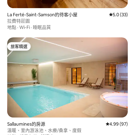
La Ferté-Saint-Samson的待客小屋
從 33 則評
5.0 (33)
拉費特莊園
地點
·
Wi-Fi
·
睡眠品質
旅客精選
旅客精選
Sallaumines的房源
從 97 則評價
4.99 (97)
溫暖、室內游泳池、水療/桑拿、度假