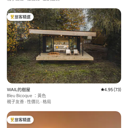
旅客精選
旅客精選榜首
WAIL的樹屋
從 73 則評價
4.95 (73)
Bleu Bicoque ：黃色
親子友善
·
性價比
·
格局
旅客精選
旅客精選榜首