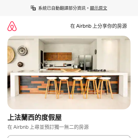
略
系統已自動翻譯部分資訊。
顯示原文
過
以
前
在 Airbnb 上分享你的房源
往
內
容
上法蘭西的度假屋
在 Airbnb 上尋並預訂獨一無二的房源