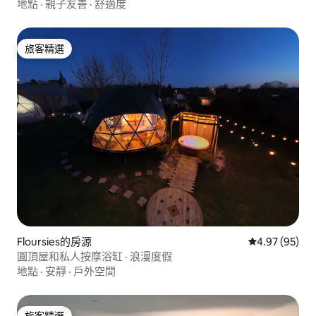
地點
·
親子友善
·
舒適度
旅客精選
旅客精選
Floursies的房源
從 95 則評價
4.97 (95)
圓頂屋和私人按摩浴缸 · 浪漫度假
地點
·
安靜
·
戶外空間
旅客精選