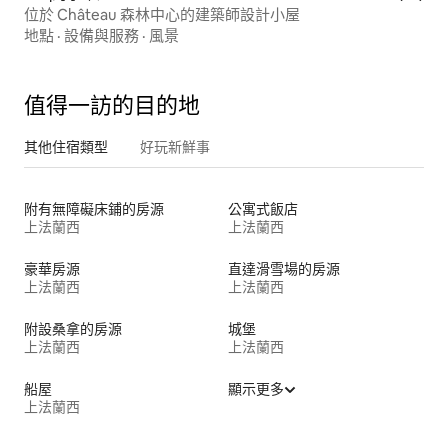
位於 Château 森林中心的建築師設計小屋
地點
·
設備與服務
·
風景
值得一訪的目的地
其他住宿類型
好玩新鮮事
附有無障礙床鋪的房源
公寓式飯店
上法蘭西
上法蘭西
豪華房源
直達滑雪場的房源
上法蘭西
上法蘭西
附設桑拿的房源
城堡
上法蘭西
上法蘭西
船屋
顯示更多
上法蘭西