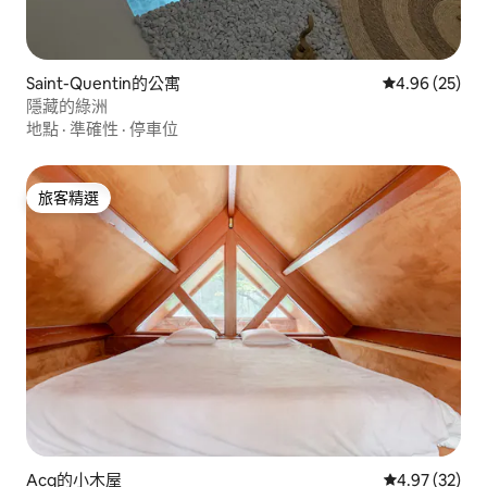
Saint-Quentin的公寓
從 25 則評價
4.96 (25)
隱藏的綠洲
地點
·
準確性
·
停車位
旅客精選
旅客精選
Acq的小木屋
從 32 則評價
4.97 (32)