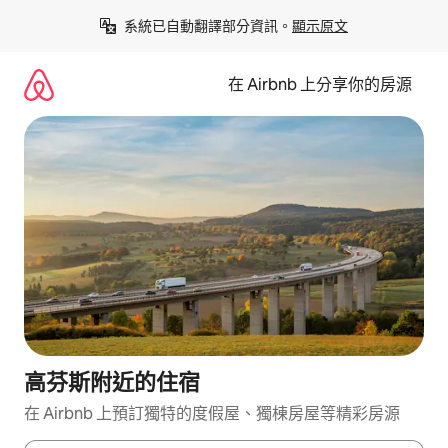
略
系統已自動翻譯部分資訊。
顯示原文
過
以
前
在 Airbnb 上分享你的房源
往
內
容
高芬斯附近的住宿
在 Airbnb 上預訂獨特的度假屋、獨棟房屋等精彩房源