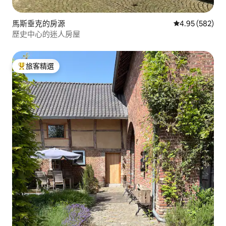
馬斯垂克的房源
從 582 則評價
4.95 (582)
歷史中心的迷人房屋
旅客精選
旅客精選榜首