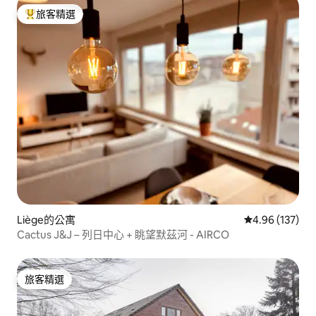
旅客精選
旅客精選榜首
Liège的公寓
從 137 則評價
4.96 (137)
Cactus J&J – 列日中心 + 眺望默茲河 - AIRCO
旅客精選
旅客精選