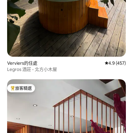
Verviers的住處
從 457 則評
4.9 (457)
Legros 酒莊 - 北方小木屋
旅客精選
旅客精選榜首