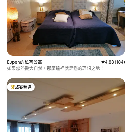
Eupen的私有公寓
從 184 則評價
4.88 (184)
如果您熱愛大自然，那麼這裡就是您的理想之地！
旅客精選
旅客精選榜首