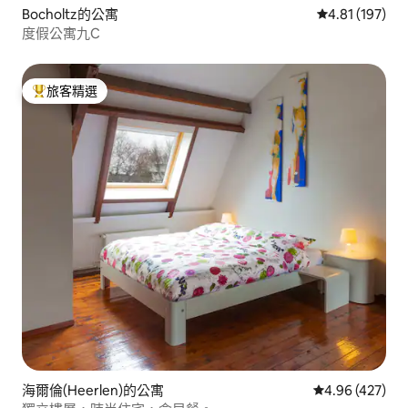
Bocholtz的公寓
從 197 則評價
4.81 (197)
度假公寓九C
旅客精選
旅客精選榜首
海爾倫(Heerlen)的公寓
從 427 則評價
4.96 (427)