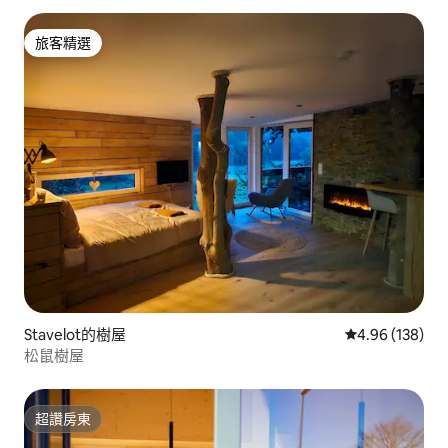
旅客精選
旅客精選
Stavelot的樹屋
從 138 則評價
4.96 (138)
松鼠樹屋
超讚房東
超讚房東