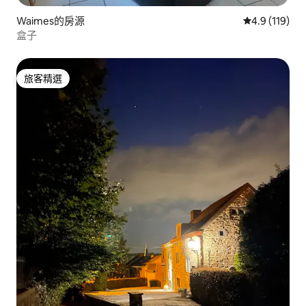
Waimes的房源
從 119 則評
4.9 (119)
盒子
旅客精選
旅客精選