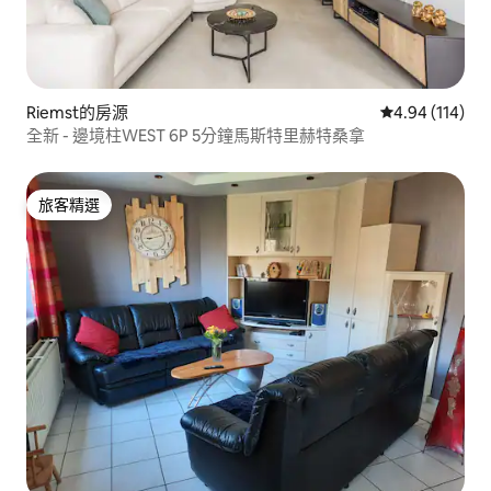
Riemst的房源
從 114 則評價
4.94 (114)
全新 - 邊境柱WEST 6P 5分鐘馬斯特里赫特桑拿
旅客精選
旅客精選