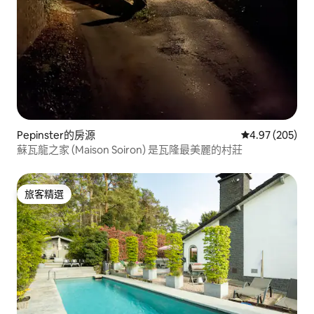
Pepinster的房源
從 205 則評價
4.97 (205)
蘇瓦龍之家 (Maison Soiron) 是瓦隆最美麗的村莊
旅客精選
旅客精選