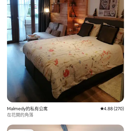
Malmedy的私有公寓
從 270 則評價
4.88 (270)
在花開的角落