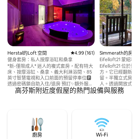
Herstal的Loft 空間
從 161 則評價中獲得 4.99 的平
4.99 (161)
Simmerath的房源
健身套房：私人按摩浴缸和桑拿
Eifelloft21 蒙紹
*新-僅限成人* 迷人的複式套房，配有特大
Eifelloft21 位
床、按摩浴缸、桑拿、義大利淋浴間、85
方。它已經翻新，
英寸智慧電視和入口前面的預留停車位🅿️
留。半獨立式房屋
透過密碼鎖自助入住/退房 預訂✨額外服
人。透過開放式的
高芬斯附近度假屋的熱門設備與服務
務： 提前 🕓 入場（下午 4:15 而不是下午
何地方欣賞到美妙
6:00） 🕐 延遲退房（下午 1 點，而非上午
是用門隔開的。 從客廳和開放式廚房可進
11 點） 浪漫💖裝飾 🍖🧀 開胃菜拼盤 🥐 早
入陽台。附近有魯爾湖
餐 50分鐘放鬆雙人💆‍♂️💆‍♀️按摩，在我們的按
(Hohe Venn) 和蒙紹
摩室桌上 預訂後明細
包括 5% 的艾弗爾 (E
廚房
Wi-Fi