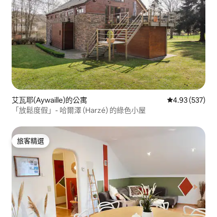
艾瓦耶(Aywaille)的公寓
從 537 則評價
4.93 (537)
「放鬆度假」- 哈爾澤 (Harzé) 的綠色小屋
旅客精選
旅客精選