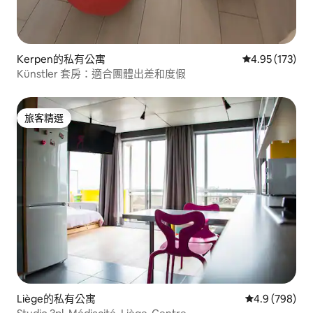
Kerpen的私有公寓
從 173 則評價
4.95 (173)
Künstler 套房：適合團體出差和度假
旅客精選
旅客精選
Liège的私有公寓
從 798 則評
4.9 (798)