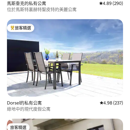
馬斯垂克的私有公寓
從 290 則評價
4.89 (290)
位於馬斯特裏赫特聖皮特的美麗公寓
旅客精選
旅客精選榜首
Dorsel的私有公寓
從 237 則評價
4.98 (237)
綠地中的現代度假公寓
旅客精選
旅客精選