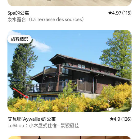
Spa的公寓
從 115 則評價
4.97 (115)
泉水露台（La Terrasse des sources）
旅客精選
旅客精選
艾瓦耶(Aywaille)的公寓
從 126 則評
4.9 (126)
LuSiLou：小木屋式住宿 - 景觀極佳