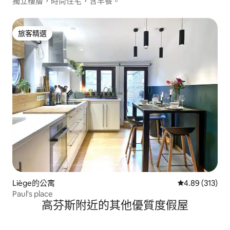
獨立樓層，時尚住宅，含早餐。
旅客精選
旅客精選
Liège的公寓
從 313 則評價
4.89 (313)
Paul's place
高芬斯附近的其他優質度假屋