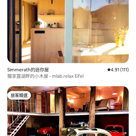
Simmerath的迷你屋
從 111 則評價
4.91 (111)
獨享露湖畔的小木屋 - mlab.relax Eifel
旅客精選
旅客精選