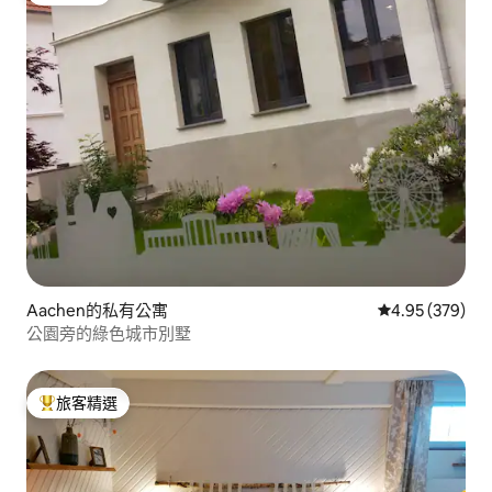
Aachen的私有公寓
從 379 則評價
4.95 (379)
公園旁的綠色城市別墅
旅客精選
旅客精選榜首