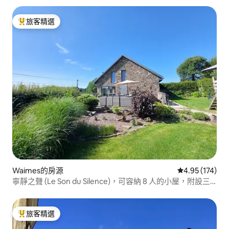
旅客精選
旅客精選榜首
Waimes的房源
從 174 則評價
4.95 (174)
寧靜之聲 (Le Son du Silence)，可容納 8 人的小屋，附設三
溫暖
旅客精選
旅客精選榜首