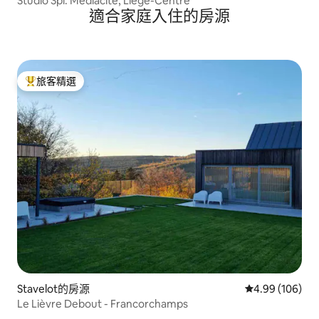
Studio 3pl. Médiacité, Liège-Centre
適合家庭入住的房源
旅客精選
旅客精選榜首
Stavelot的房源
從 106 則評價
4.99 (106)
Le Lièvre Debout - Francorchamps