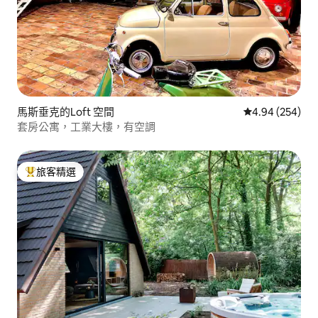
馬斯垂克的Loft 空間
從 254 則評價
4.94 (254)
套房公寓，工業大樓，有空調
旅客精選
旅客精選榜首