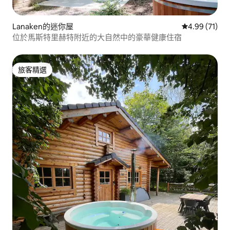
Lanaken的迷你屋
從 71 則評價
4.99 (71)
位於馬斯特里赫特附近的大自然中的豪華健康住宿
旅客精選
旅客精選