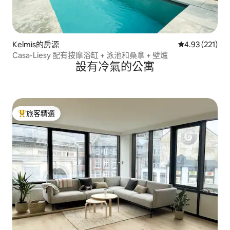
Kelmis的房源
從 221 則評價
4.93 (221)
Casa-Liesy 配有按摩浴缸 + 泳池和桑拿 + 壁爐
設有冷氣的公寓
旅客精選
旅客精選榜首