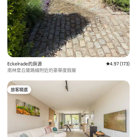
Eckelrade的房源
從 173 則評價
4.97 (173)
南林堡丘陵路線附近的豪華度假屋
旅客精選
旅客精選