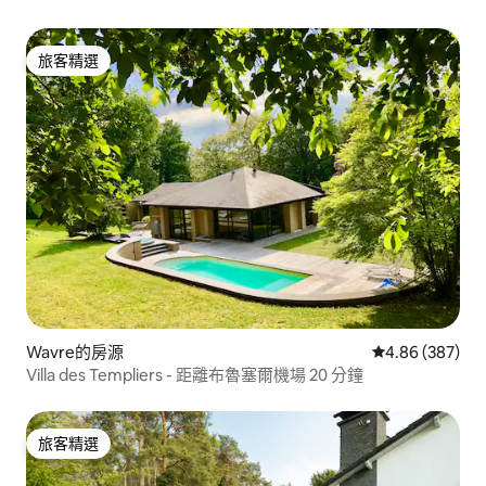
旅客精選
旅客精選
Wavre的房源
從 387 則評價
4.86 (387)
Villa des Templiers - 距離布魯塞爾機場 20 分鐘
旅客精選
旅客精選