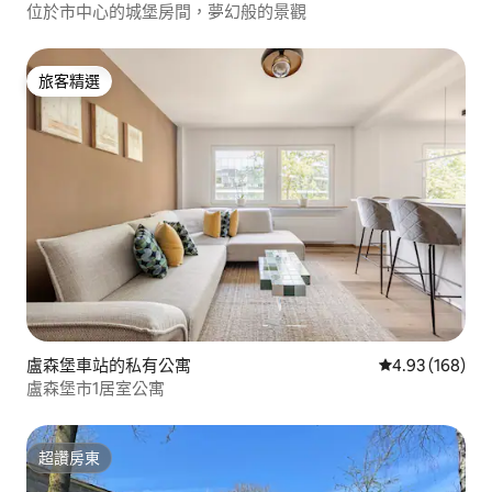
位於市中心的城堡房間，夢幻般的景觀
旅客精選
旅客精選
盧森堡車站的私有公寓
從 168 則評價
4.93 (168)
盧森堡市1居室公寓
超讚房東
超讚房東