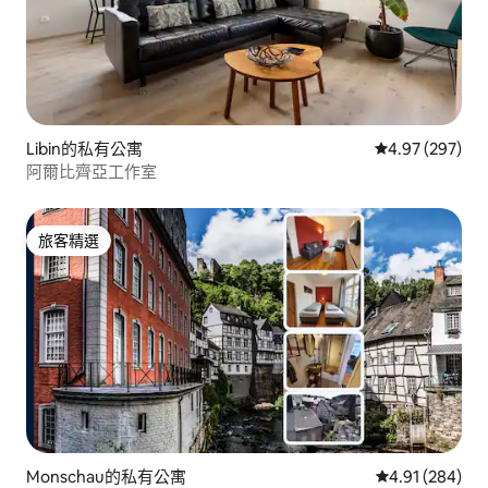
Libin的私有公寓
從 297 則評價
4.97 (297)
阿爾比齊亞工作室
旅客精選
旅客精選
Monschau的私有公寓
從 284 則評價
4.91 (284)