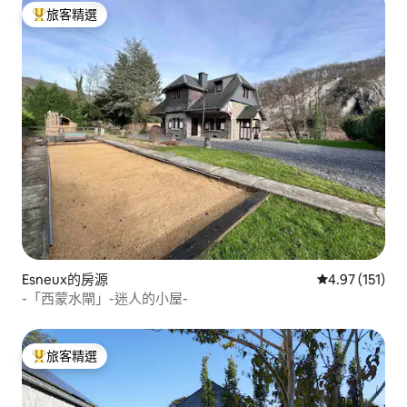
旅客精選
旅客精選榜首
Esneux的房源
從 151 則評價
4.97 (151)
-「西蒙水閘」-迷人的小屋-
旅客精選
旅客精選榜首