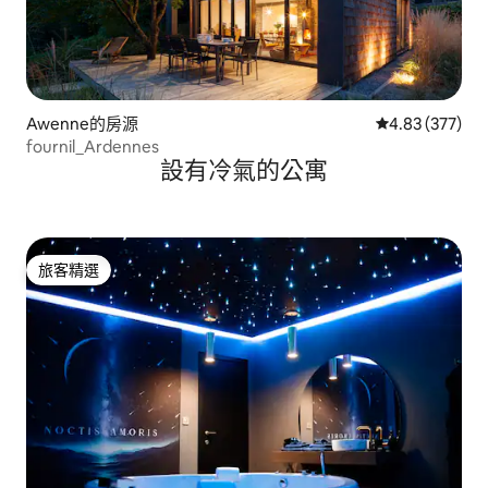
Awenne的房源
從 377 則評價
4.83 (377)
fournil_Ardennes
設有冷氣的公寓
旅客精選
旅客精選