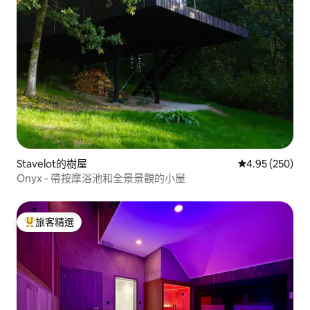
Stavelot的樹屋
從 250 則評價
4.95 (250)
Onyx - 帶按摩浴池和全景景觀的小屋
旅客精選
旅客精選榜首