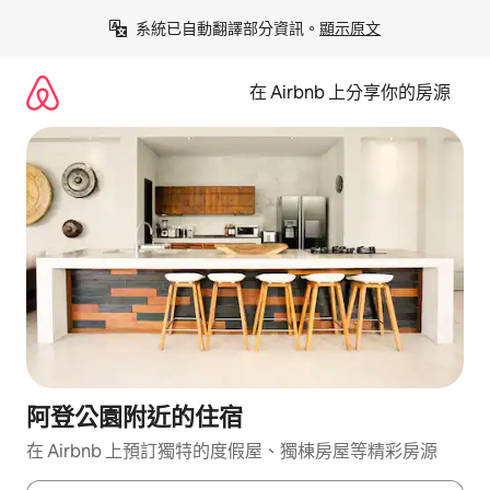
略
系統已自動翻譯部分資訊。
顯示原文
過
以
前
在 Airbnb 上分享你的房源
往
內
容
阿登公園附近的住宿
在 Airbnb 上預訂獨特的度假屋、獨棟房屋等精彩房源