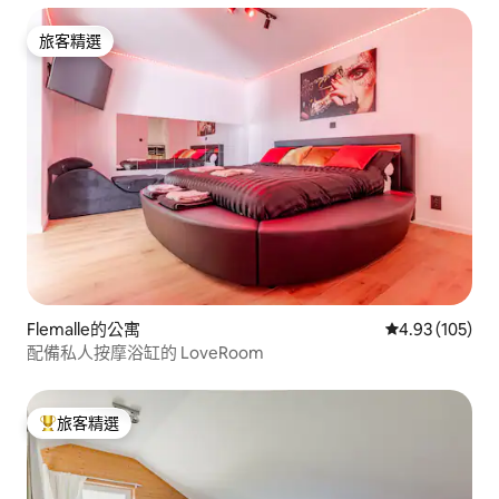
旅客精選
旅客精選
Flemalle的公寓
從 105 則評價
4.93 (105)
配備私人按摩浴缸的 LoveRoom
旅客精選
旅客精選榜首