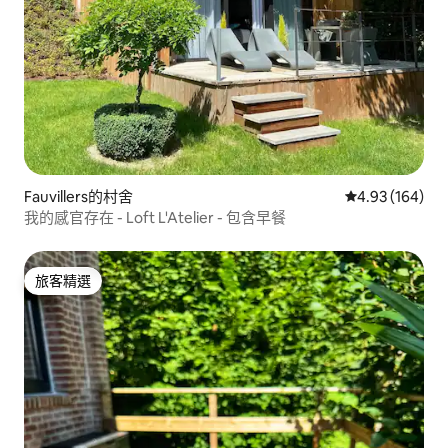
Fauvillers的村舍
從 164 則評價
4.93 (164)
我的感官存在 - Loft L'Atelier - 包含早餐
旅客精選
旅客精選