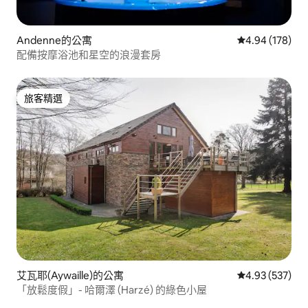
Andenne的公寓
從 178 則評價
4.94 (178)
配備按摩浴池和星空的浪漫套房
旅客精選
旅客精選
艾瓦耶(Aywaille)的公寓
從 537 則評價
4.93 (537)
「放鬆度假」- 哈爾澤 (Harzé) 的綠色小屋