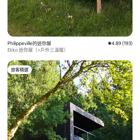
Philippeville的迷你屋
從 193 則評價
4.89 (193)
Ekko 迷你屋（+戶外三溫暖）
旅客精選
旅客精選