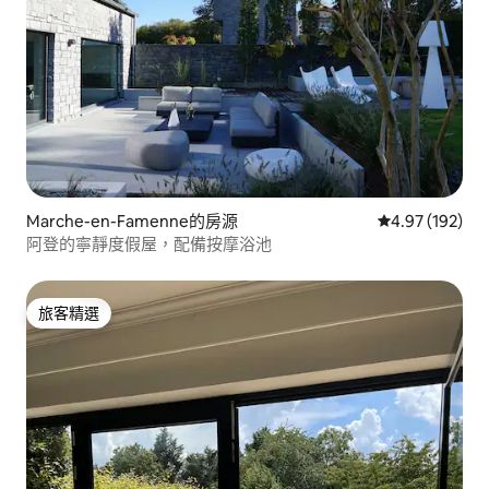
Marche-en-Famenne的房源
從 192 則評價
4.97 (192)
阿登的寧靜度假屋，配備按摩浴池
旅客精選
旅客精選