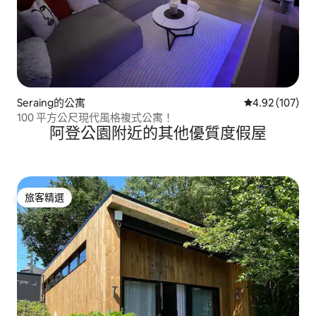
Seraing的公寓
從 107 則評價
4.92 (107)
100 平方公尺現代風格複式公寓！
阿登公園附近的其他優質度假屋
旅客精選
旅客精選