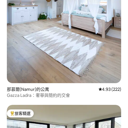
那慕爾(Namur)的公寓
從 222 則評價
4.93 (222)
Gazza Ladra：奢華與簡約的交會
旅客精選
旅客精選榜首