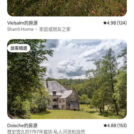
Vielsalm的房源
從 124 則評價
4.98 (124)
Shanti Home， 家庭或朋友之家
旅客精選
旅客精選
Doische的房源
從 153 則評價
4.88 (153)
歷史悠久的1797年磨坊·私人河流和自然