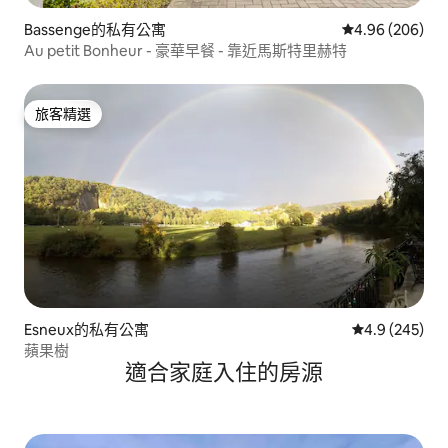
Bassenge的私有公寓
從 206 則評價
4.96 (206)
Au petit Bonheur - 豪華早餐 - 靠近馬斯特里赫特
旅客精選
旅客精選
Esneux的私有公寓
從 245 則評
4.9 (245)
蘋果樹
適合家庭入住的房源