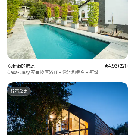
Kelmis的房源
從 221 則評價
4.93 (221)
Casa-Liesy 配有按摩浴缸 + 泳池和桑拿 + 壁爐
超讚房東
超讚房東