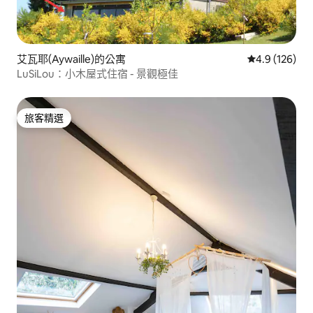
艾瓦耶(Aywaille)的公寓
從 126 則評
4.9 (126)
LuSiLou：小木屋式住宿 - 景觀極佳
旅客精選
旅客精選