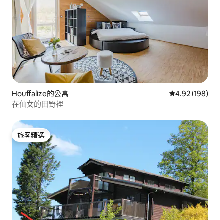
Houffalize的公寓
從 198 則評價
4.92 (198)
在仙女的田野裡
旅客精選
旅客精選