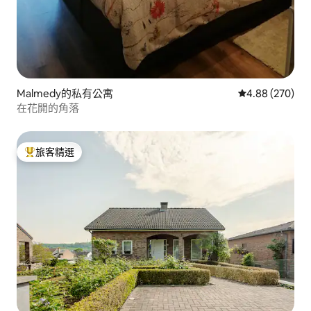
Malmedy的私有公寓
從 270 則評價
4.88 (270)
在花開的角落
旅客精選
旅客精選榜首