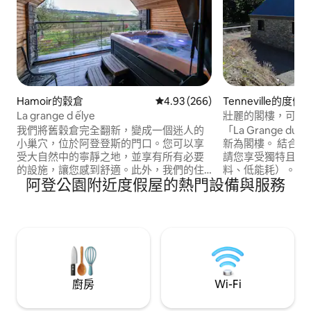
Hamoir的穀倉
從 266 則評價中獲得 4.93 的平
4.93 (266)
Tenneville的度假
La grange d ếlye
壯麗的閣樓，可欣
觀
我們將舊穀倉完全翻新，變成一個迷人的
「La Grange du M
小巢穴，位於阿登登斯的門口。您可以享
新為閣樓。 結合
受大自然中的寧靜之地，並享有所有必要
請您享受獨特且生
的設施，讓您感到舒適。此外，我們的住
料、低能耗）。 隨心所欲：在木爐旁親密
阿登公園附近度假屋的熱門設備與服務
宿是完全私人化的。室內露臺上設有按摩
地放鬆，或者積極
浴缸，並提供多種設備，包括 WiFi。我們
其他方式探索我們的阿登。 
距離迪爾比 (Durbuy) 12 公里，距離法蘭柯
附近（ < 1.5公里
爾尚 (Francorchamps) 35 公里。 入住時
絡。 在湖中游泳
間為下午 時起，退房時間為11 時。
廚房
Wi-Fi