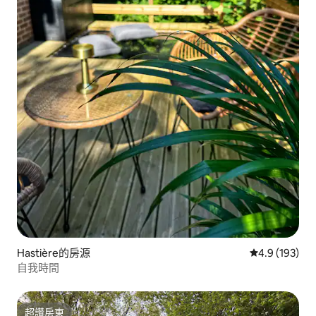
Hastière的房源
從 193 則評
4.9 (193)
自我時間
超讚房東