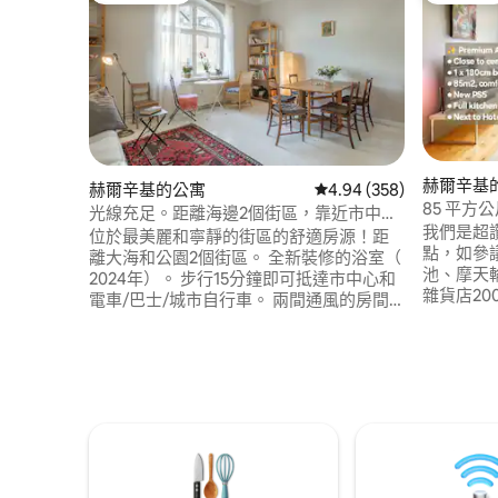
赫爾辛基
赫爾辛基的公寓
從 358 則評價中獲得 4.
4.94 (358)
85 平方
光線充足。距離海邊2個街區，靠近市中
記憶泡綿、空
我們是超
心！
位於最美麗和寧靜的街區的舒適房源！距
點，如參議
離大海和公園2個街區。 全新裝修的浴室（
池、摩天輪
2024年）。 步行15分鐘即可抵達市中心和
雜貨店20
電車/巴士/城市自行車。 兩間通風的房間
火車站 ☆ 寬敞，設施齊全，如毛巾、床單
獨自一人。 高高的天花板和窗戶。 安靜、
等 其他 
和諧。設備精良的廚房。 加大雙人牀。您
5星級Hot
不會找到更安靜的臥室！ 新藝術風格大樓
療、晚餐
的頂層四樓。 附近有島嶼、舒適的餐廳、
館10公尺 
設計區、精品店。 （沒有電梯） 高速網
Maria
路。 雜貨店2分鐘。 很高興能為您提供協
助。