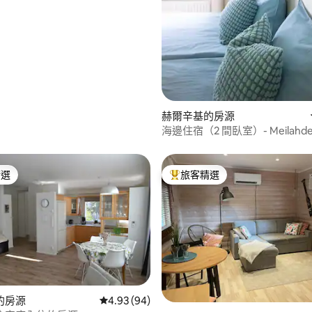
赫爾辛基的房源
海邊住宿（2 間臥室）- Meilahd
Kartano
精選
旅客精選
榜首
旅客精選榜首
的房源
從 94 則評價中獲得 4.93 的平均評分（滿分 5
4.93 (94)