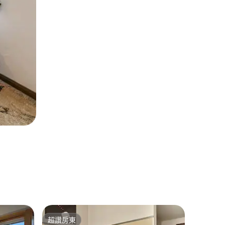
赫爾辛基
超讚房東
旅客
超讚房東
旅客精