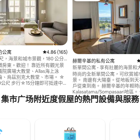
的公寓
從 165 則評價中獲得 4.86 的平均評分（滿分 5
4.86 (165)
94 的平均評分（滿分 5 分）
公尺，海景和城市景觀，180 公分
赫爾辛基的私有公寓
調、PS5 Premium
讚房東。歡迎！ 靠近所有觀光景
新單間公寓 - 享有壯麗的海景和
院廣場大教堂、Allas海上泳
時尚的全新單間公寓，可欣賞城
、烏茲別克大教堂、市場。 ☆
景。 南邊有大陽臺。從地板到天
0公尺 步行☆15分鐘即可抵達中央
戶從東到南。 赫爾辛基的年輕時尚的
Kalasatama/Sompasaari地
☆ PS5娛樂，下載您想要的遊戲 ☆
集市广场附近度假屋的熱門設備與服務
Mustikkamaa的沙灘、大自然
el Maria就在隔壁，提供豪華的水
僅5分鐘步行路程。 毗鄰Redi購
和午餐。試試看！ ☆ 漂亮的咖啡
Korkeasaari動物園、Teurast
☆ 中心，步行即可抵達。 隔壁的
活動中心。 距離巴士站和電車站 
飯店有☆計程車站
最近的地鐵站是 Kalasatama 站