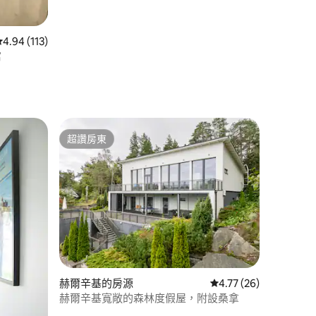
從 113 則評價中獲得 4.94 的平均評分（滿分 5 分）
4.94 (113)
寓
超讚房東
超讚房東
 分）
赫爾辛基的房源
從 26 則評價中獲得 4
4.77 (26)
赫爾辛基寬敞的森林度假屋，附設桑拿