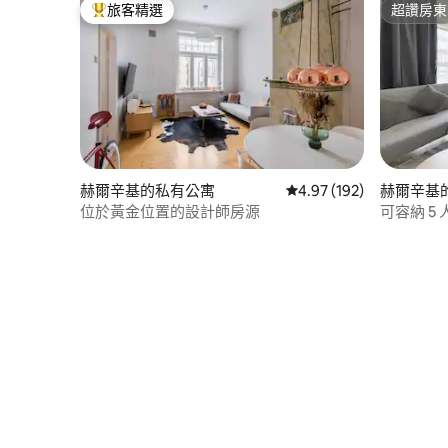
旅客精選
超讚房東
旅客精選榜首
超讚房東
赫爾辛基的私有公寓
從 192 則評價中獲得 4.
4.97 (192)
赫爾辛基
位於黃金位置的設計師房源
可容納 5 人
爾辛基