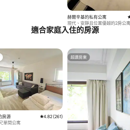
赫爾辛基的私有公寓
現代、安靜且位置優越的2房公
適合家庭入住的房源
超讚房東
超讚房東
的房源
從 261 則評價中獲得 4.82 的平均評分（滿分 5
4.82 (261)
.91 的平均評分（滿分 5 分）
公尺單間公寓