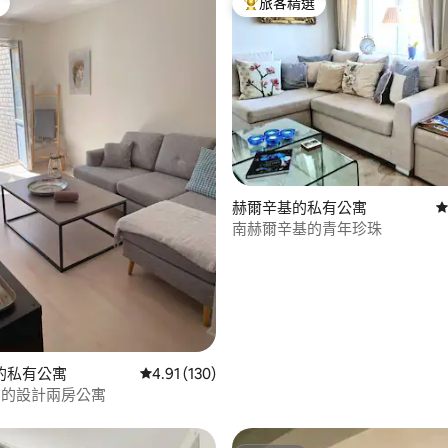
旅客精選
旅客精選榜首
赫爾辛基的私有公寓
從
南赫爾辛基的青年珍珠
98 的平均評分（滿分 5 分）
的私有公寓
從 130 則評價中獲得 4.91 的平均評分（滿分 5
4.91 (130)
nna 的設計兩房公寓