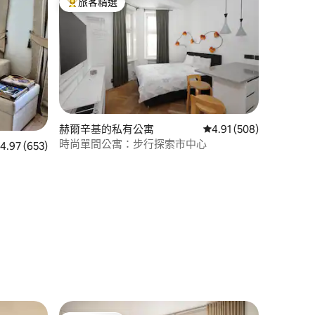
旅客精選
旅客精選榜首
赫爾辛基的私有公寓
從 508 則評價中獲得 4
4.91 (508)
時尚單間公寓：步行探索市中心
 653 則評價中獲得 4.97 的平均評分（滿分 5 分）
4.97 (653)
 分）