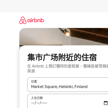
略
過
以
前
往
內
容
集市广场附近的住宿
在 Airbnb 上預訂獨特的度假屋、獨棟房屋等精
房源
位置
如有搜尋結果，瀏覽內容時請使用上下箭頭，或輕
入住日期