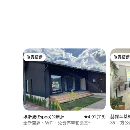
旅客精選
旅客精選
旅客精選
旅客精選
赫爾辛基
埃斯波(Espoo)的房源
從 118 則評價中獲得 4
4.91 (118)
35 平方
全新空調、WiFi、免費停車和桑拿*