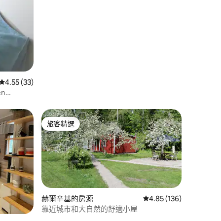
從 33 則評價中獲得 4.55 的平均評分（滿分 5 分）
4.55 (33)
en
旅客精選
旅客精選
赫爾辛基的房源
從 136 則評價中獲得 4
4.85 (136)
靠近城市和大自然的舒適小屋
 分）