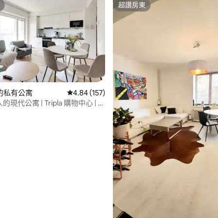
超讚房東
超讚房東
97 的平均評分（滿分 5 分）
的私有公寓
從 157 則評價中獲得 4.84 的平均評分（滿分 5
4.84 (157)
的現代公寓 | Tripla 購物中心 | 赫