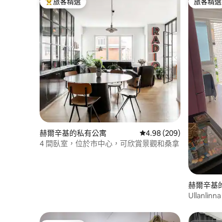
旅客精選
旅客精選
旅客精選榜首
旅客精選
赫爾辛基的私有公寓
從 209 則評價中獲得 4.
4.98 (209)
4 間臥室，位於市中心，可欣賞景觀和桑拿
赫爾辛基
Ullanli