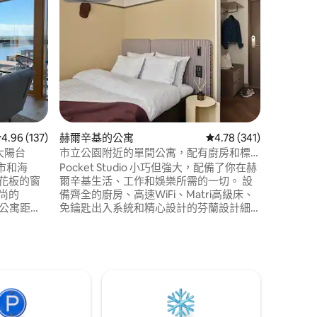
摩天大樓，
場
朝南的窗
基市中心景觀 搭乘地鐵（推薦
車和公車
便。 65吋QLED電視， PC +1000M WIFI ，
34英寸遊戲顯
高的多功能
站/Re
餐廳、品
 分）
多3人的
從 137 則評價中獲得 4.96 的平均評分（滿分 5 分）
4.96 (137)
赫爾辛基的公寓
從 341 則評價中獲得 4
4.78 (341)
大陽台
市立公園附近的單間公寓，配有廚房和標
準雙人床
市和海
Pocket Studio 小巧但強大，配備了你在赫
花板的窗
爾辛基生活、工作和娛樂所需的一切。 設
備齊全的廚房、高速WiFi、Matri高級床、
區。 公寓距離
免鑰匙出入系統和精心設計的芬蘭設計細
和運動地形
節，帶來舒適和時尚的感覺。 非常適合獨
物中心、
自旅行者或情侶，讓你輕裝上阵，深度暢
amo餐廳和
玩。 你也可以使用我們的共用共事空間、
20 公尺，
享有城市美景的屋頂桑拿房和洗衣區。 無
。
論是幾天或幾週，Bob's 隨時都能接待你。