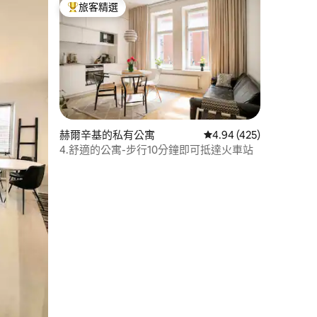
旅客精選
旅客精選榜首
 分）
赫爾辛基的私有公寓
從 425 則評價中獲得 4
4.94 (425)
4.舒適的公寓-步行10分鐘即可抵達火車站