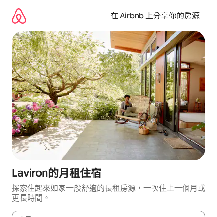
略
過
在 Airbnb 上分享你的房源
以
前
往
內
容
Laviron的月租住宿
探索住起來如家一般舒適的長租房源，一次住上一個月或
更長時間。