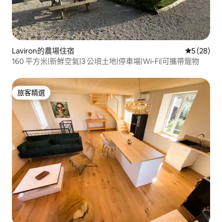
Laviron的農場住宿
從 28 則
5 (28)
160 平方米|新鮮空氣|3 公頃土地|停車場|Wi-Fi|可攜帶寵物
旅客精選
旅客精選