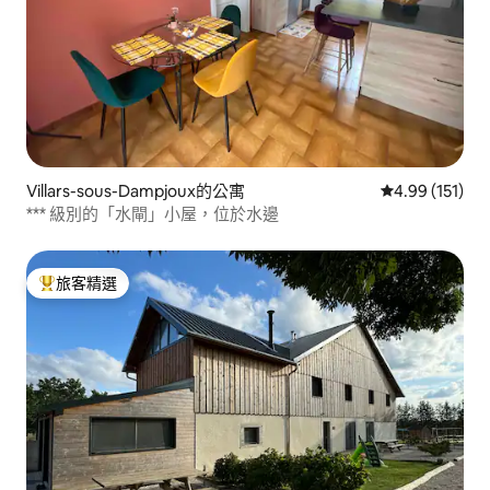
Villars-sous-Dampjoux的公寓
從 151 則評價
4.99 (151)
*** 級別的「水閘」小屋，位於水邊
旅客精選
旅客精選榜首