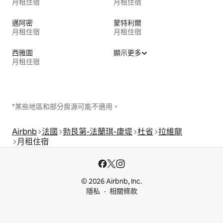
月租住宿
月租住宿
邁阿密
蒙特利爾
月租住宿
月租住宿
西雅圖
顯示更多
月租住宿
*某些地區和部分房源可能不適用。
Airbnb
法國
勃艮第-法蘭琪-康堤
杜省
拉維龍
月租住宿
© 2026 Airbnb, Inc.
隱私
相關條款