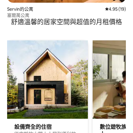
Servin的公寓
從 19 則評價
4.95 (19)
塞爾萬公寓
舒適溫馨的居家空間與超值的月租價格
設備齊全的住宿
數位遊牧族與