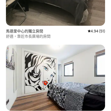
馬德里中心的獨立房間
從 51 則評價
4.94 (51)
舒適，靠近市長廣場的房間