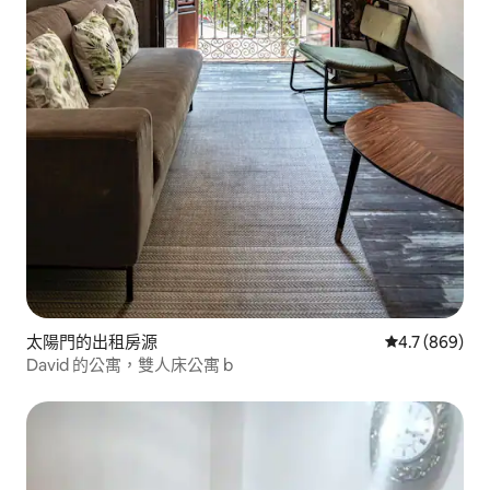
太陽門的出租房源
從 869 則評
4.7 (869)
David 的公寓，雙人床公寓 b