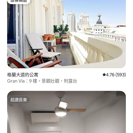
旅客精選
旅客精選
格蘭大道的公寓
從 593 則評價
4.76 (593)
Gran Vía：9 樓，景觀壯觀，附露台
超讚房東
超讚房東