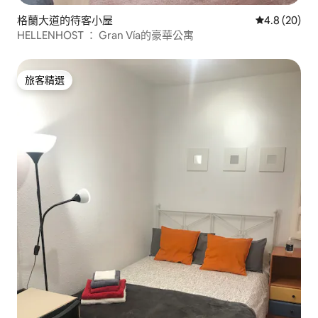
格蘭大道的待客小屋
從 20 則評
4.8 (20)
HELLENHOST ： Gran Vía的豪華公寓
旅客精選
旅客精選