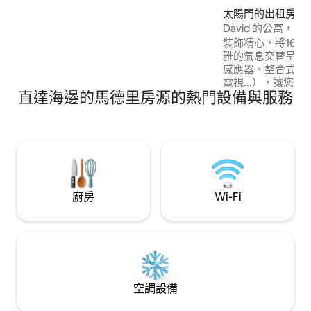
標準雙人床，第二間臥室有一張特大雙人
太陽門的出租房源
床，第三間臥室有一張特大雙人床和一張
David 的公寓，雙
1.35沙發床。 除了房間的4間全功能浴室
裝飾精心，將16
外，在入口處還有一間配備淋浴間的浴
雅的氣息交替呈現
室。 所有房間都提供沐浴乳和洗手液，供
感應器、整合式喇叭、
房客個人衛生使用。 在房間浴室的淋浴
電視...），讓您
間，您可以在淋浴時觀賞首都的天空。 廚
直達海邊的馬德里房源的熱門設備與服務
能感到舒適。 享受這個位於馬德里市中心
房是美式廚房，設備齊全，配有鍋具、
的全新翻修智慧型房源。 它
Nespresso 咖啡機、餐具、電器、帶烤架
廳、一間配有雙人
的微波爐。 公寓有特殊功能，有適合嬰兒
一間浴室，設備齊全。 整套公寓
舒適的元素（嬰兒床、嬰兒椅、推車和玩
自動化，讓您的住宿
具）。 乾淨、溫馨和舒適的裝飾，使這間
調節照明以營造不
公寓成為所有想讓馬德里之旅成為獨特和
效果淋浴間、會發
難忘體驗的人的合適空間。 完全私人的房
桶、配有保險箱的
廚房
Wi-Fi
子，供房客專用，配備毛巾、床單和床上
Netflix的智慧電視、
用品。 在浴室，按照最好的飯店的習慣，
氣 冷氣 還要注意的是，公寓很明亮，有外
您會找到洗手乳和沐浴乳。 一切都很適
部露台，可俯瞰神秘的
合，讓您感覺像在家一樣。 【裝備】： -
可以使用公寓的所有
暖氣 - 空調。每間臥室都有自己的分體式
級舒適寬敞。 享受完全靈活的入住方式，
空調，以區分每間房間的溫度。 -WiFi -平
您可以在您想要的
面電視 -全套廚房（廚房用具、微波爐、電
自助入住進入房間
空調設備
磁爐、冰箱、洗碗機、咖啡機、榨汁機） -
發送給您的密碼即
洗衣機 -柔軟、熨鬥和燙衣板 - 電話（無線