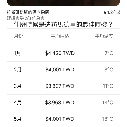
拉斯班塔斯的獨立房間
從 15 則評
4.2 (15)
理想客房 2/3 位房客。
什麼時候是造訪馬德里的最佳時機？
月份
平均價格
平均溫度
1月
$4,420 TWD
7°C
2月
$4,001 TWD
8°C
3月
$3,807 TWD
11°C
4月
$3,968 TWD
14°C
5月
$4,001 TWD
18°C