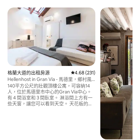
格蘭大道的出租房源
從 231 則評價中獲得 4.68 的平
4.68 (231)
Hellenhost in Gran Vía - 馬德里，鄉村風
格的閣樓
140平方公尺的壯觀頂樓公寓，可容納14
人，位於馬德里市中心的Gran Vía中心。
有 4 間浴室和 3 間臥室。 淋浴間上方有一
些天窗，讓您可以看到天空。 天花板的木
材為空間帶來許多獨特性。 非常適合團體
或家庭入住。 我們提供臨時租賃諮詢。設
備齊全的廚房。 寬敞漂亮的140平方公尺
公寓，經過翻修，設計舒適，位於馬德里
Gran Vía的中心。 有 3 間臥室，均配有電
視、套房浴室和空調。 第一間臥室有兩張