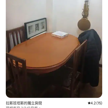
拉斯班塔斯的獨立房間
從 15 則評
4.2 (15)