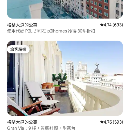
格蘭大道的公寓
從 693 則評價
4.74 (693)
使用代碼 P2L 即可在 p2lhomes 獲得 30% 折扣
旅客精選
旅客精選
格蘭大道的公寓
從 593 則評價
4.76 (593)
Gran Vía：9 樓，景觀壯觀，附露台