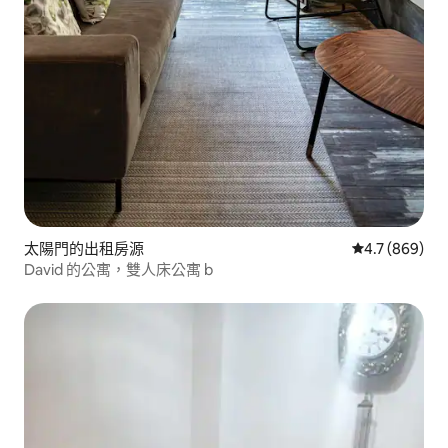
太陽門的出租房源
從 869 則評
4.7 (869)
David 的公寓，雙人床公寓 b