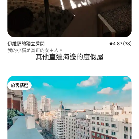
伊維薩的獨立房間
從 38 則評價
4.87 (38)
我的小貓是真正的女主人。
其他直達海邊的度假屋
旅客精選
旅客精選