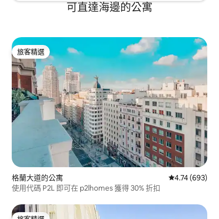
警衛） - 衣架。 - Crib ： 價格：免費。 - 嬰
可直達海邊的公寓
兒椅： 價格：免費。 -停車： 價格：每日
35歐元。 在同一棟大樓內。 - 入住前和退
房後的行李打包：50歐元起，視數量而
定。 但如果您在退房後幾個小時留下行
李，我們不會向您收取任何費用。 如果您
旅客精選
旅客精選
最多提前一小時抵達，而我們已經準備好
公寓，我們會接待您，且不會向您收取任
何額外費用。晚上9:00後抵達，需支付35
歐元的延遲入住附加費。 若在晚上10:30後
抵達，需支付€50的延遲入住額外費用，該
費用將在房客入住時收取。
格蘭大道的公寓
從 693 則評價
4.74 (693)
使用代碼 P2L 即可在 p2lhomes 獲得 30% 折扣