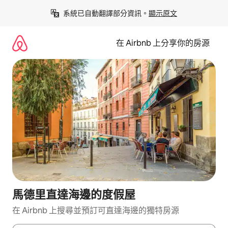
略
系統已自動翻譯部分資訊。
顯示原文
過
以
前
在 Airbnb 上分享你的房源
往
內
容
馬德里直達海邊的度假屋
在 Airbnb 上搜尋並預訂可直達海邊的獨特房源