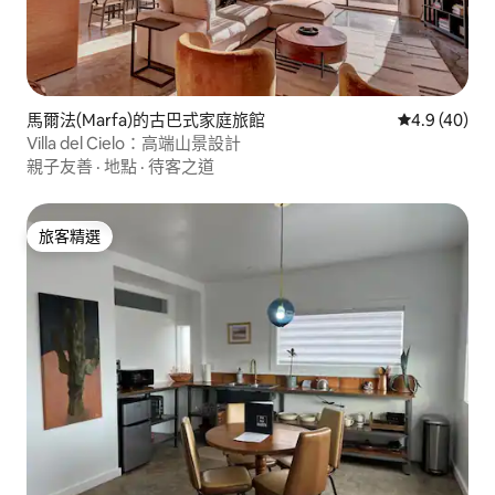
馬爾法(Marfa)的古巴式家庭旅館
從 40 則評
4.9 (40)
Villa del Cielo：高端山景設計
親子友善
·
地點
·
待客之道
旅客精選
旅客精選