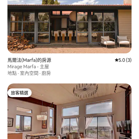
馬爾法(Marfa)的房源
從 3 則評價
5.0 (3)
Mirage Marfa - 主屋
地點
·
室內空間
·
廚房
旅客精選
旅客精選