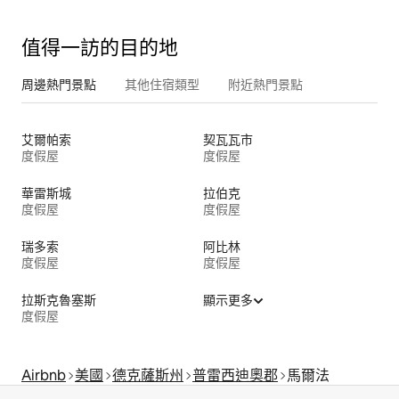
值得一訪的目的地
周邊熱門景點
其他住宿類型
附近熱門景點
艾爾帕索
契瓦瓦市
度假屋
度假屋
華雷斯城
拉伯克
度假屋
度假屋
瑞多索
阿比林
度假屋
度假屋
拉斯克魯塞斯
顯示更多
度假屋
Airbnb
美國
德克薩斯州
普雷西迪奧郡
馬爾法