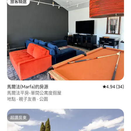
旅客精選
旅客精選
馬爾法(Marfa)的房源
從 34 則評價
4.94 (34)
馬爾法平房-單間公寓度假屋
地點
·
親子友善
·
公園
超讚房東
超讚房東