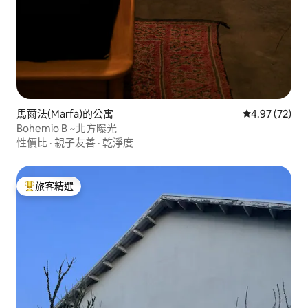
馬爾法(Marfa)的公寓
從 72 則評價
4.97 (72)
Bohemio B ~北方曝光
性價比
·
親子友善
·
乾淨度
旅客精選
旅客精選榜首