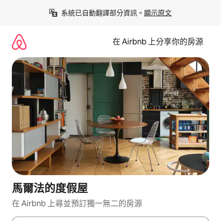
略
系統已自動翻譯部分資訊。
顯示原文
過
以
前
在 Airbnb 上分享你的房源
往
內
容
馬爾法的度假屋
在 Airbnb 上尋並預訂獨一無二的房源