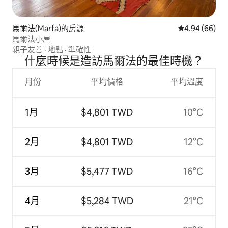
馬爾法(Marfa)的房源
從 66 則評價
4.94 (66)
馬爾法小屋
親子友善
·
地點
·
準確性
什麼時候是造訪馬爾法的最佳時機？
月份
平均價格
平均溫度
1月
$4,801 TWD
10°C
2月
$4,801 TWD
12°C
3月
$5,477 TWD
16°C
4月
$5,284 TWD
21°C