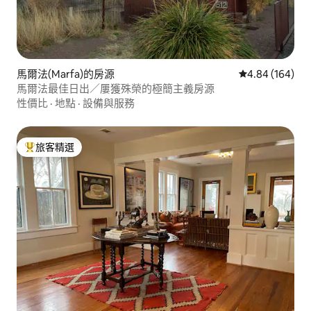
馬爾法(Marfa)的房源
從 164 則評價
4.84 (164)
馬爾法最佳日出／屢獲殊榮的極簡主義房源
性價比
·
地點
·
設備與服務
旅客精選
旅客精選榜首