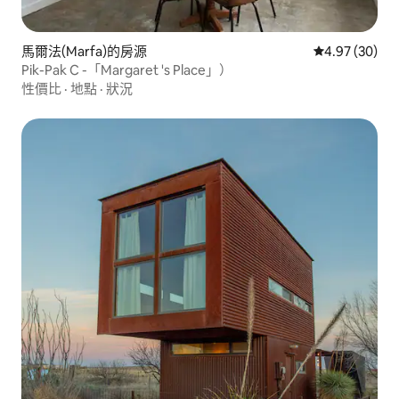
馬爾法(Marfa)的房源
從 30 則評價
4.97 (30)
Pik-Pak C -「Margaret 's Place」）
性價比
·
地點
·
狀況