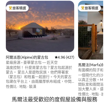
旅客精選
旅客精選
旅客精選榜首
旅客精選榜首
阿爾派恩(Alpine)的蒙古包
從 427 則評價中獲得 4.96 的平
4.96 (427)
星級房源 • 豪華蒙古包 — 近天空
馬爾法(Marfa)的
溫度控制！ 什麼是蒙古包？蒙古包起源於
有圍欄的院子和自行
蒙古。 蒙古人是遊牧民族，他們帶著家
高爾夫
一個現代化的沙漠
（蒙古包）和牲畜一起旅行。今天的蒙古
以真正分散。Milky
包建在平台上，由兩層厚帆布組成，中間
間臥室和兩間浴室
有一層隔熱層，最著名的是中心的圓頂天
性價比
·
地點
·
裝潢
加大雙人床，還有
窗。 距離Alpine 5分鐘，距離Fort Davis、
域，以及一個完全
性價比
·
地點
·
設備
Marfa和Marathon 30分鐘。大彎公園
馬爾法最受歡迎的度假屋設備與服務
狗來說，以及對成
（Big Bend Park）、特靈瓜（Terlingua）
外，你可以在奇特
和拉吉塔斯（Lajitas）距離約100英里。
一輪，騎上Must