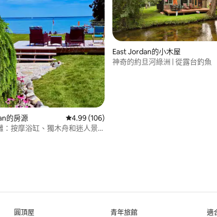
East Jordan的小木屋
神奇的約旦河綠洲 | 從露台釣魚
97 的平均評分（滿分 5 分）
gan的房源
從 106 則評價中獲得 4.99 的平均評分（滿分 5
4.99 (106)
灘：按摩浴缸、獨木舟和迷人景
圓頂屋
青年旅館
適