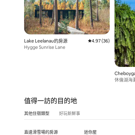
Lake Leelanau的房源
從 36 則評價中獲得 4.
4.97 (36)
Hygge Sunrise Lane
Cheboy
休倫湖海
色
值得一訪的目的地
其他住宿類型
好玩新鮮事
直達滑雪場的房源
迷你屋