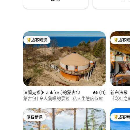
旅客精選
旅客
旅客精選榜首
旅客精選
法蘭克福(Frankfort)的蒙古包
從 11 則評價中獲得
5 (11)
新布法羅（N
待客小屋
蒙古包 | 令人驚嘆的景觀 | 私人生態度假屋
《彩虹之
旅客精選
旅客
旅客精選
旅客精選