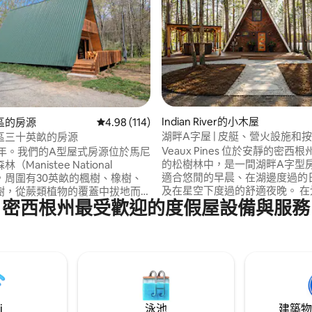
96 的平均評分（滿分 5 分）
Indian River的小木屋
區的房源
從 114 則評價中獲得 4.98 的平均評分（滿分 5
4.98 (114)
湖畔A字屋 | 皮艇、營火設施和
區三十英畝的房源
Veaux Pines 位於安靜的密西
3年。我們的A型屋式房源位於馬尼
的松樹林中，是一間湖畔A字型
Manistee National
適合悠閒的早晨、在湖邊度過的
t），周圍有30英畝的楓樹、橡樹、
及在星空下度過的舒適夜晚。 在
樹，從蕨類植物的覆蓋中拔地而
密西根州最受歡迎的度假屋設備與服務
舟、玩立式槳板、在有蓋的熱水
英里多的維護良好的健行步道蜿蜒
鬆，或享受全新翻新的室外空間
。 這個寧靜的地方開車前往盧丁
坐在火堆旁。 室內溫暖的木質細節和周到
和密西根湖僅需20分鐘。 僅限成
的設計，讓您在外面度過一天後
A室內不允許兒童或寵物入住，A
頓。 適合： •雙人度假 •小團體 • 北部的寧
夫婦設計，旨在為其他夫婦和我
靜度假勝地
造一個永遠安靜和放鬆的地方。
i
泳池
建築物