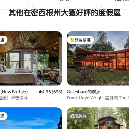
其他在密西根州大獲好評的度假屋
精選
旅客精選
榜首
旅客精選榜首
 5 的平均評分（滿分 5 分）
ew Buffalo）的
從 695 則評價中獲得 4.96 的平均評分（滿分 5
4.96 (695)
Galesburg的房源
盡頭》🌈普倫薩
Frank Lloyd Wright 設計的 The 
House
精選
超讚房東
榜首
超讚房東