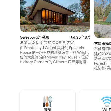
Galesburg的房源
從 487 則評價中獲得 4.
4.96 (487)
法蘭克·洛伊·萊特的埃普斯坦之家
布蘭奇鎮
由 Frank Lloyd Wright 設計的 Eppstein
布蘭奇鎮
House 是一座罕見的建築瑰寶，與 Wright
建於202
位於大急流城的 Meyer May House、位於
斯蒂國家森林（
Hickory Corners 的 Gilmore 汽車博物館，
Fores
以及迷人的海灘小鎮 South Haven 都位於
松樹和樟
同一地區。 這是一個獨特的機會，讓你在
起。 一
幾天內享受一個非凡的家。 《Travel +
穿過森林
Leisure》將Eppstein House評為密歇根州
頓市中心
最獨特的Airbnb ，在該州獨特性方面排名
人入住，
第一。
室由一對
們自己創
廚房
Wi-F