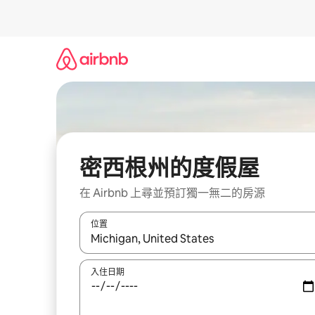
略
過
以
前
往
內
容
密西根州的度假屋
在 Airbnb 上尋並預訂獨一無二的房源
位置
如有搜尋結果，瀏覽內容時請使用上下箭頭，或輕
入住日期