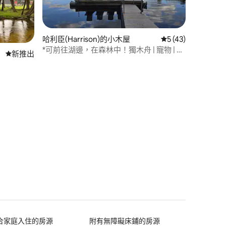
哈利臣(Harrison)的小木屋
從 43 則評價中獲得
5 (43)
*可前往湖邊，在森林中！獨木舟 | 寵物 | 營
新住處
新推出
火處
 分）
合家庭入住的房源
附有無障礙床鋪的房源