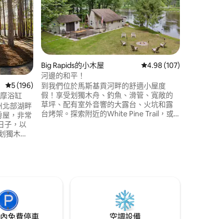
歡迎來到 R
尚的三角
部寧靜的
這座建於 
和舒適的
樹林中享
設施。你
Big Rapids的小木屋
從 107 則評價中獲得 4
4.98 (107)
近的酒莊
河邊的和平！
根湖海灘
從 196 則評價中獲得 5 的平均評分（滿分 5 分）
5 (196)
鐘的路程
 分）
到我們位於馬斯基貢河畔的舒適小屋度
假！享受划獨木舟、釣魚、滑管、寬敞的
按摩浴缸
草坪、配有室外音響的大露台、火坑和露
根州北部湖畔
台烤架。探索附近的White Pine Trail，或
房屋，非常
參觀距離僅15分鐘路程的Big Rapids。在寧
日子，以
靜的河景和豐富的野生動物中放鬆身心。
划獨木
小屋內有一張雙人床，棚屋內還有一張額
浴缸中放
外的床。 🐾 適合狗狗入住！必須在預訂前
，然後圍
將狗狗新增到你的預訂中。需支付寵物
費。
輕鬆安
內免費停車
空調設備