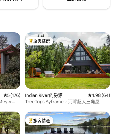
旅客精選
旅客精選榜首
 分）
從 176 則評價中獲得 5 的平均評分（滿分 5 分）
5 (176)
Indian River的房源
從 64 則評價中獲得 4.
4.98 (64)
Meyer
TreeTops Ayframe，河畔超大三角屋
旅客精選
旅客精選榜首