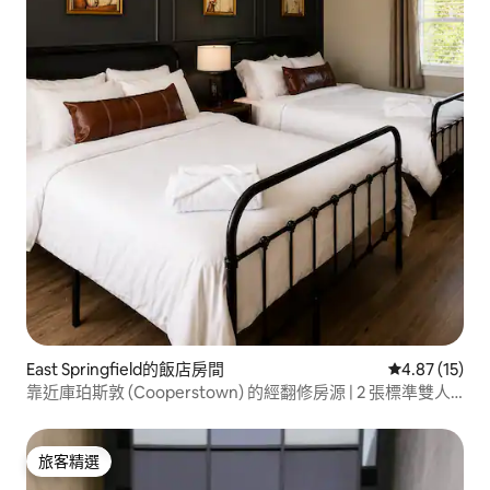
East Springfield的飯店房間
從 15 則評價
4.87 (15)
靠近庫珀斯敦 (Cooperstown) 的經翻修房源 | 2 張標準雙人
床
旅客精選
旅客精選