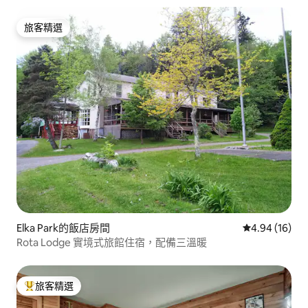
旅客精選
旅客精選
Elka Park的飯店房間
從 16 則評價
4.94 (16)
Rota Lodge 實境式旅館住宿，配備三溫暖
旅客精選
旅客精選榜首