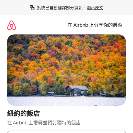
略
系統已自動翻譯部分資訊。
顯示原文
過
以
前
在 Airbnb 上分享你的房源
往
內
容
紐約的飯店
在 Airbnb 上搜尋並預訂獨特的飯店