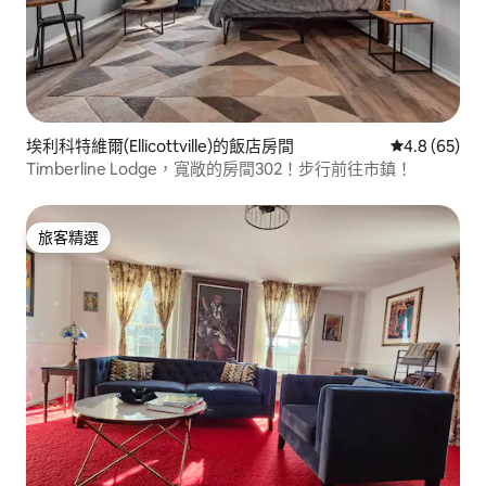
埃利科特維爾(Ellicottville)的飯店房間
從 65 則評
4.8 (65)
Timberline Lodge，寬敞的房間302！步行前往市鎮！
旅客精選
旅客精選