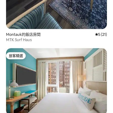
Montauk的飯店房間
從 21 則
5 (21)
MTK Surf Haus
旅客精選
旅客精選