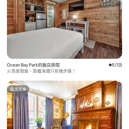
Ocean Bay Park的飯店房間
從 13 則
5 (13)
火島度假屋，距離海灘只有幾步路！
超讚房東
超讚房東