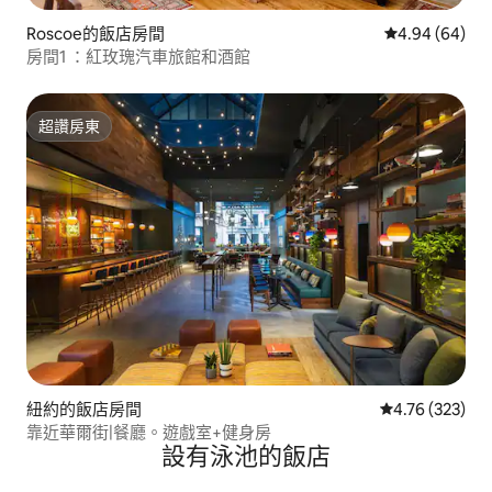
Roscoe的飯店房間
從 64 則評價
4.94 (64)
房間1 ：紅玫瑰汽車旅館和酒館
超讚房東
超讚房東
紐約的飯店房間
從 323 則評價
4.76 (323)
靠近華爾街|餐廳。遊戲室+健身房
設有泳池的飯店