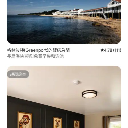
格林波特(Greenport)的飯店房間
從 111 則評價
4.78 (111)
長島海峽景觀|免費早餐和泳池
超讚房東
超讚房東