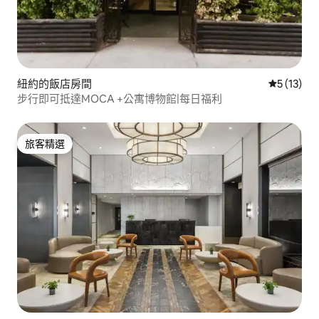
紐約的飯店房間
從 13 則
5 (13)
步行即可抵達MOCA +公寓博物館|每日福利
旅客精選
旅客精選