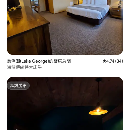
喬治湖(Lake George)的飯店房間
從 34 則評價
4.74 (34)
海灣傳統特大床房
超讚房東
超讚房東