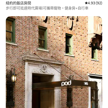
紐約的飯店房間
從 92 則評價
4.93 (92)
步行即可抵達時代廣場|可攜帶寵物。健身房+自行車