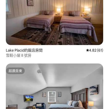
Lake Placid的飯店房間
從 61 則評價
4.82 (61)
雪鞋小屋 8 號房
超讚房東
超讚房東