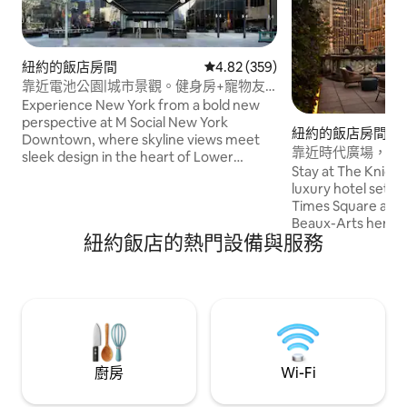
紐約的飯店房間
從 359 則評價中獲得 4.82 的平
4.82 (359)
靠近電池公園|城市景觀。健身房+寵物友
善
Experience New York from a bold new
perspective at M Social New York
紐約的飯店房間
Downtown, where skyline views meet
靠近時代廣場，有屋
sleek design in the heart of Lower
家餐廳
Stay at The Knicke
Manhattan. Overlooking the Brooklyn
luxury hotel set a
Bridge and One World Trade Center, this
Times Square and 
stylish hotel is steps from Battery Park,
Beaux-Arts herit
Wall Street, and the 9/11 Memorial. Enjoy
紐約飯店的熱門設備與服務
sophistication, th
modern rooms, a restaurant & bar on-
you steps from Fi
site, a 24-hour fitness center, and
world-class theat
unbeatable access to subway lines and
celebrated sights
ferries.
moments above the
interiors below, it’
the heart of Manh
廚房
Wi-Fi