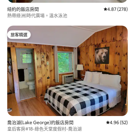
紐約的飯店房間
從 278 則評價
4.87 (278)
熱帶綠洲|時代廣場。溫水泳池
旅客精選
旅客精選
喬治湖(Lake George)的飯店房間
從 52 則評價
4.96 (52)
皇后客房#18-綠色天堂度假村-喬治湖