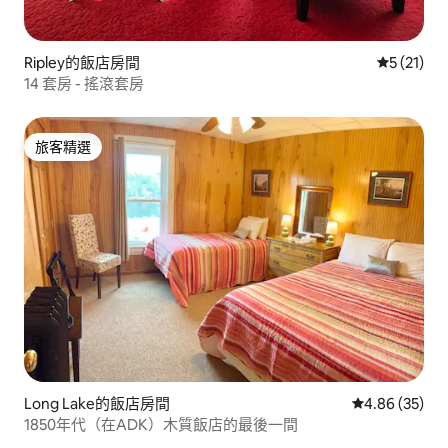
Ripley的飯店房間
從 21 則
5 (21)
14 套房 - 搖滾套房
旅客精選
旅客精選
Long Lake的飯店房間
從 35 則評價
4.86 (35)
1850年代（在ADK）木質飯店的最後一間