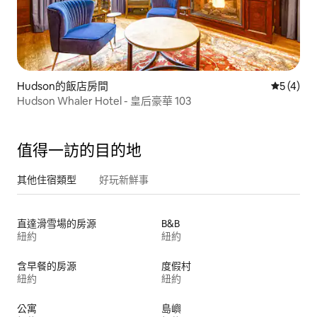
Hudson的飯店房間
從 4 則
5 (4)
Hudson Whaler Hotel - 皇后豪華 103
值得一訪的目的地
其他住宿類型
好玩新鮮事
直達滑雪場的房源
B&B
紐約
紐約
含早餐的房源
度假村
紐約
紐約
公寓
島嶼