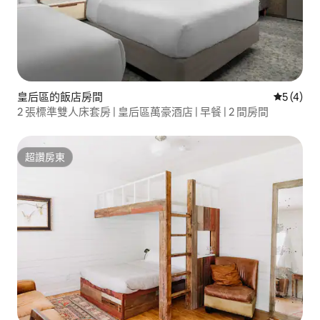
皇后區的飯店房間
從 4 則
5 (4)
2 張標準雙人床套房 | 皇后區萬豪酒店 | 早餐 | 2 間房間
超讚房東
超讚房東