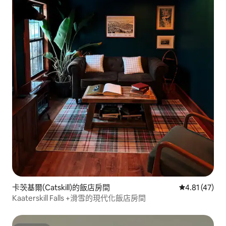
卡茨基爾(Catskill)的飯店房間
從 47 則評價
4.81 (47)
Kaaterskill Falls +滑雪的現代化飯店房間