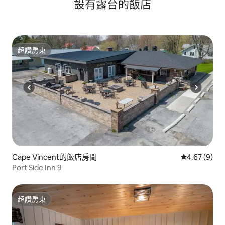
設有露台的飯店
超讚房東
超讚房東
Cape Vincent的飯店房間
從 9 則評價
4.67 (9)
Port Side Inn 9
超讚房東
超讚房東