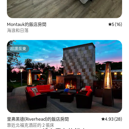
Montauk的飯店房間
從 16 則
5 (16)
海浪和日落
超讚房東
超讚房東
里弗黑德(Riverhead)的飯店房間
從 28 則評價
4.93 (28)
靠近北福克酒莊的 2 張床