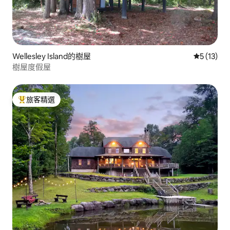
Wellesley Island的樹屋
從 13 則
5 (13)
樹屋度假屋
旅客精選
旅客精選榜首