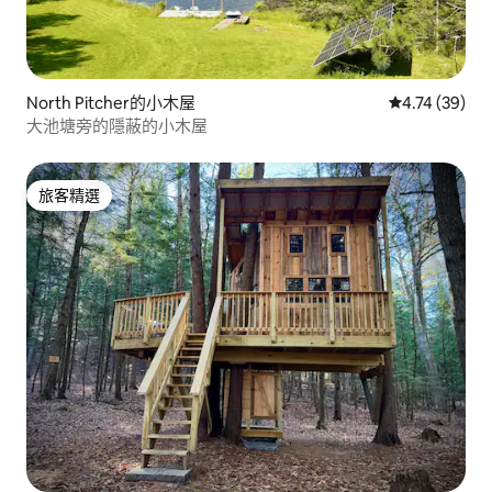
North Pitcher的小木屋
從 39 則評價
4.74 (39)
大池塘旁的隱蔽的小木屋
旅客精選
旅客精選