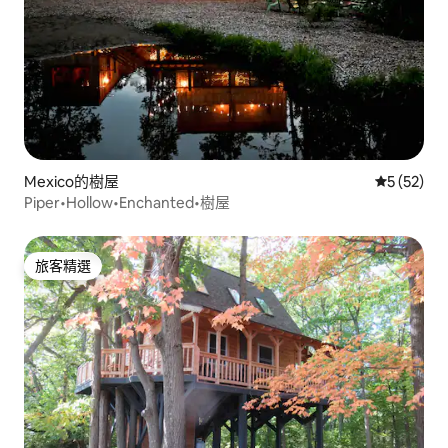
Mexico的樹屋
從 52 則
5 (52)
Piper•Hollow•Enchanted•樹屋
旅客精選
旅客精選