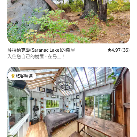
薩拉納克湖(Saranac Lake)的樹屋
從 36 則評價
4.97 (36)
入住您自己的樹屋 - 在島上！
旅客精選
旅客精選榜首