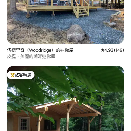
伍德里奇（Woodridge）的迷你屋
從 149 則評價
4.93 (149)
皮艇、美麗的湖畔迷你屋
旅客精選
旅客精選榜首