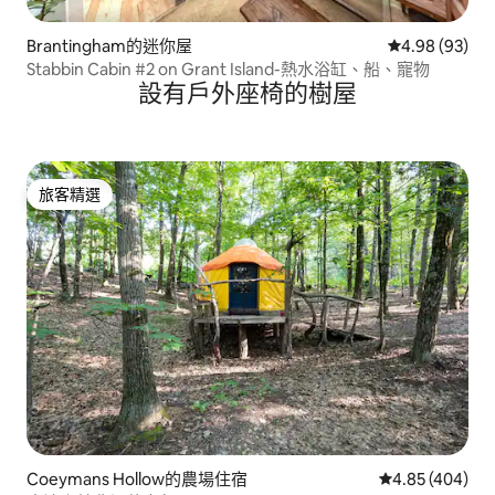
Brantingham的迷你屋
從 93 則評價
4.98 (93)
Stabbin Cabin #2 on Grant Island-熱水浴缸、船、寵物
設有戶外座椅的樹屋
旅客精選
旅客精選
Coeymans Hollow的農場住宿
從 404 則評價
4.85 (404)