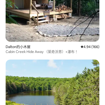
Dalton的小木屋
從 166 則評價
4.94 (166)
Cabin Creek Hide Away （萊奇沃思）+瀑布！