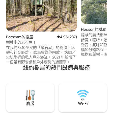
Hudson的樹屋
隱蔽的魔法樹屋度
Potsdam的樹屋
從 237 則評價中獲得 4.95 的平
4.95 (237)
詩意。獨特。浪漫。
樹林中的岩石屋！
聲音、氣味和新鮮
在我們8x10英尺的「巖石屋」的樹頂上休
鎮10分鐘路程。 四周環繞著古老的橡樹、
憩和社交距離。 歌鳥會為你唱歌。 烤肉／
楓樹和鬆樹。 細節比比皆是。簡單、簡約
火坑附近的私人戶外浴缸。 2021 年新增了
而優雅。 Rustic Luxe。周圍的窗戶帶來大
一個帶有野餐桌和戶外廚房的遮蔭亭。 芬
自然，螢幕把它放
紐約樹屋的熱門設備與服務
蘭蒸汽桑拿房和淋浴間於2019年秋季竣
便利設施，以及一
工。漂亮的戶外廁所！ 5月至10月自助入
齊全的廚房、全套
住。160英畝私人土地，4英里步道，位於
牀的臥室、漂亮的
阿迪朗達克公園（Adirondack Park）3/4
淋浴間、2個甲板、
英里長的聖瑞吉斯河（St Regis River）野
等。
外和風景區。 可以攜帶寵物。我們歡迎多
元化。
廚房
Wi-Fi