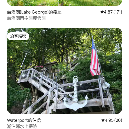
喬治湖(Lake George)的樹屋
從 171 則評價
4.87 (171)
喬治湖南樹屋度假屋
旅客精選
旅客精選
Waterport的住處
從 20 則評價
4.95 (20)
湖泊鄉水上探險