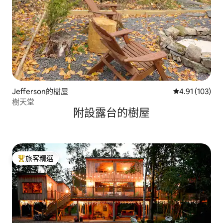
Jefferson的樹屋
從 103 則評價
4.91 (103)
樹天堂
附設露台的樹屋
旅客精選
旅客精選榜首