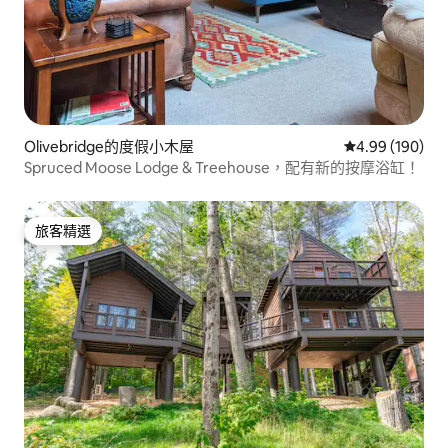
Olivebridge的度假小木屋
從 190 則評價
4.99 (190)
Spruced Moose Lodge & Treehouse，配有新的按摩浴缸！
旅客精選
旅客精選