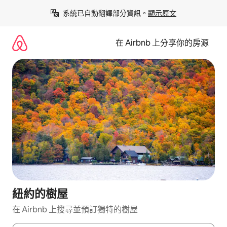
略
系統已自動翻譯部分資訊。
顯示原文
過
以
前
在 Airbnb 上分享你的房源
往
內
容
紐約的樹屋
在 Airbnb 上搜尋並預訂獨特的樹屋