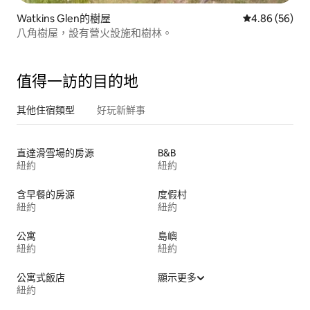
Watkins Glen的樹屋
從 56 則評價
4.86 (56)
八角樹屋，設有營火設施和樹林。
值得一訪的目的地
其他住宿類型
好玩新鮮事
直達滑雪場的房源
B&B
紐約
紐約
含早餐的房源
度假村
紐約
紐約
公寓
島嶼
紐約
紐約
公寓式飯店
顯示更多
紐約