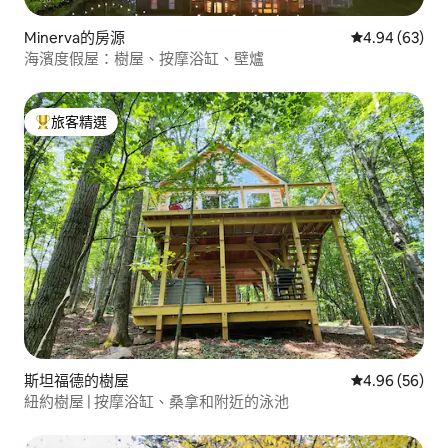
Minerva的房源
從 63 則評價
4.94 (63)
海濱度假屋：樹屋、按摩浴缸、壁爐
旅客精選
旅客精選榜首
斯坦福德的樹屋
從 56 則評價
4.96 (56)
紐約樹屋 | 按摩浴缸、桑拿和附近的泳池