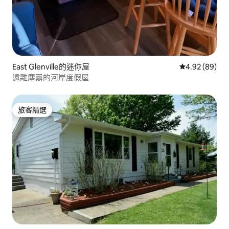
East Glenville的迷你屋
從 89 則評價
4.92 (89)
遠離塵囂的河岸度假屋
旅客精選
旅客精選