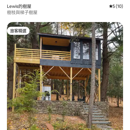
Lewis的樹屋
從 10 則
5 (10)
樹枝與梯子樹屋
旅客精選
旅客精選