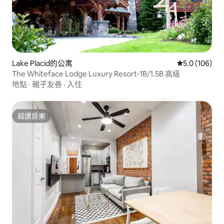
Lake Placid的公寓
從 106 則評
5.0 (106)
The Whiteface Lodge Luxury Resort-1B/1.5B 高級
地點
·
親子友善
·
入住
超讚房東
超讚房東