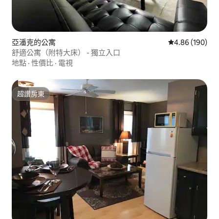
亞潘克的公寓
從 190 則評價
4.86 (190)
舒適公寓（附特大床） - 獨立入口
地點
·
性價比
·
電視
超讚房東
超讚房東