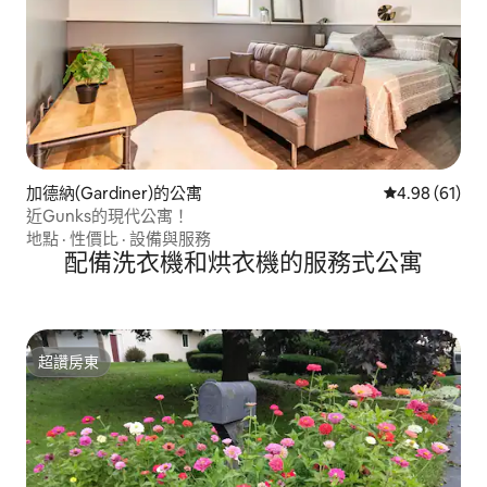
加德納(Gardiner)的公寓
從 61 則評價
4.98 (61)
近Gunks的現代公寓！
地點
·
性價比
·
設備與服務
配備洗衣機和烘衣機的服務式公寓
超讚房東
超讚房東