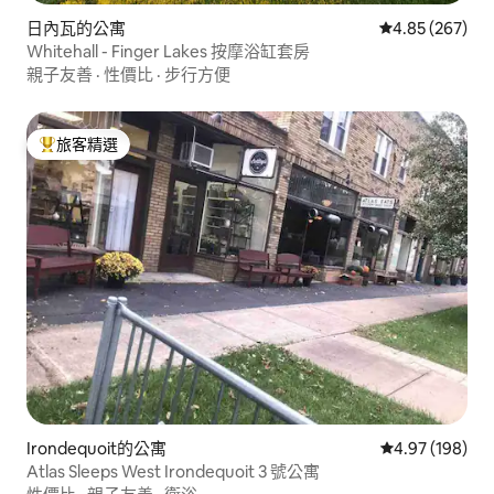
日內瓦的公寓
從 267 則評價
4.85 (267)
Whitehall - Finger Lakes 按摩浴缸套房
親子友善
·
性價比
·
步行方便
旅客精選
旅客精選榜首
Irondequoit的公寓
從 198 則評價
4.97 (198)
Atlas Sleeps West Irondequoit 3 號公寓