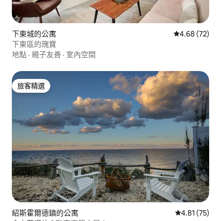
下東城的公寓
從 72 則評價
4.68 (72)
下東區的瑰寶
地點
·
親子友善
·
室內空間
旅客精選
旅客精選
紹斯霍爾德鎮的公寓
從 75 則評價
4.81 (75)