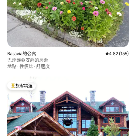
Batavia的公寓
從 155 則評價
4.82 (155)
巴達維亞安靜的房源
地點
·
性價比
·
舒適度
旅客精選
旅客精選榜首