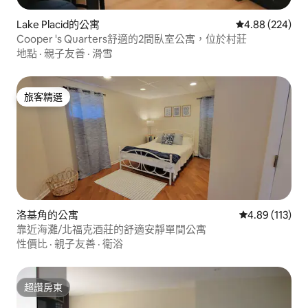
Lake Placid的公寓
從 224 則評價
4.88 (224)
Cooper 's Quarters舒適的2間臥室公寓，位於村莊
地點
·
親子友善
·
滑雪
旅客精選
旅客精選
洛基角的公寓
從 113 則評價
4.89 (113)
靠近海灘/北福克酒莊的舒適安靜單間公寓
性價比
·
親子友善
·
衛浴
超讚房東
超讚房東