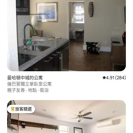
曼哈頓中城的公寓
從 284 則評價
4.91 (284)
倫巴第獨立單臥室公寓
親子友善
·
地點
·
衛浴
旅客精選
旅客精選榜首