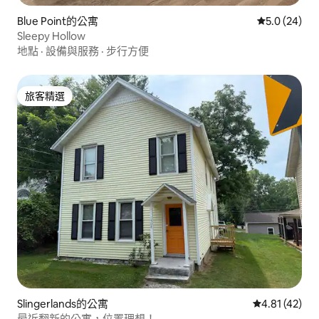
Blue Point的公寓
從 24 則評
5.0 (24)
Sleepy Hollow
地點
·
設備與服務
·
步行方便
旅客精選
旅客精選
Slingerlands的公寓
從 42 則評價
4.81 (42)
最近翻新的公寓，位置理想！