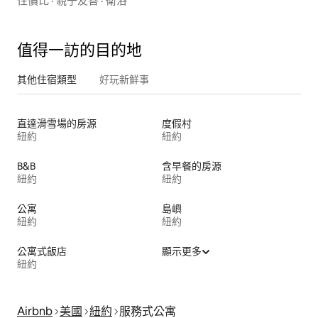
性價比
·
親子友善
·
衛浴
值得一訪的目的地
其他住宿類型
好玩新鮮事
直達滑雪場的房源
度假村
紐約
紐約
B&B
含早餐的房源
紐約
紐約
公寓
島嶼
紐約
紐約
公寓式飯店
顯示更多
紐約
Airbnb
美國
紐約
服務式公寓