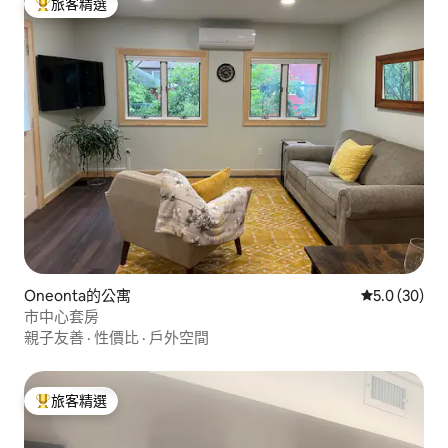
旅客精選
旅客精選榜首
Oneonta的公寓
從 30 則評
5.0 (30)
市中心套房
親子友善
·
性價比
·
戶外空間
旅客精選
旅客精選榜首