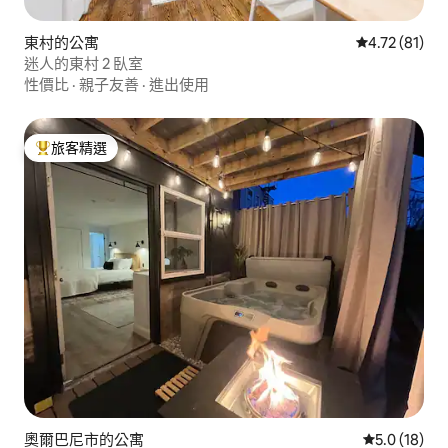
東村的公寓
從 81 則評價
4.72 (81)
迷人的東村 2 臥室
性價比
·
親子友善
·
進出使用
旅客精選
旅客精選榜首
奧爾巴尼市的公寓
從 18 則評
5.0 (18)