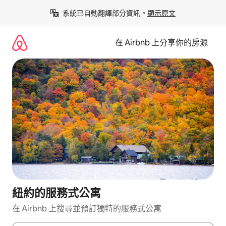
略
系統已自動翻譯部分資訊。
顯示原文
過
以
前
在 Airbnb 上分享你的房源
往
內
容
紐約的服務式公寓
在 Airbnb 上搜尋並預訂獨特的服務式公寓