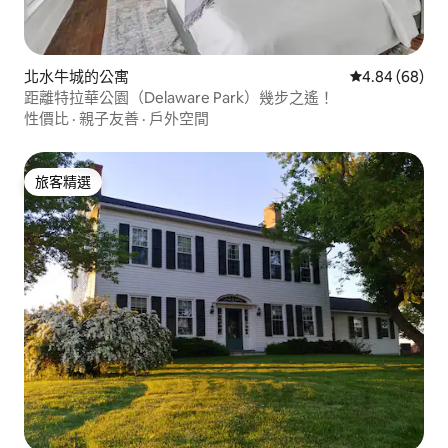
北水牛城的公寓
從 68 則評價
4.84 (68)
距離特拉華公園（Delaware Park）幾步之遙！
性價比
·
親子友善
·
戶外空間
旅客精選
旅客精選