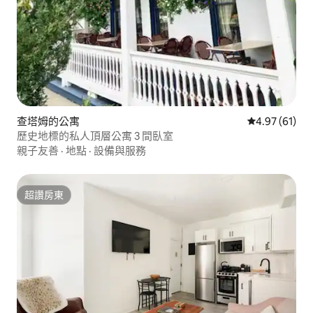
查塔姆的公寓
從 61 則評價
4.97 (61)
歷史地標的私人頂層公寓 3 間臥室
親子友善
·
地點
·
設備與服務
超讚房東
超讚房東