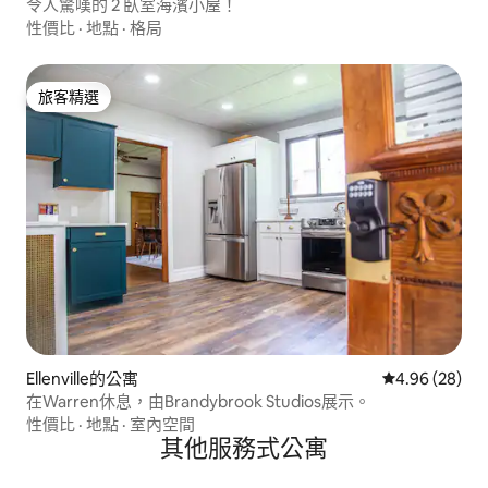
令人驚嘆的 2 臥室海濱小屋！
性價比
·
地點
·
格局
旅客精選
旅客精選
Ellenville的公寓
從 28 則評價
4.96 (28)
在Warren休息，由Brandybrook Studios展示。
性價比
·
地點
·
室內空間
其他服務式公寓