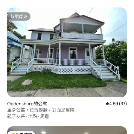
超讚房東
超讚房東
Ogdensburg的公寓
從 37 則評價
4.59 (37)
單身公寓，位置優越，對面是醫院
親子友善
·
地點
·
周邊