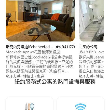
斯克內克塔迪(Schenectady)
從 177 則評價中獲得 4.94 的平
4.94 (177)
北叉的公寓
的公寓
Stockade Apt w/花園和河流通道
J&J 's BnB Lo
口！
新翻修的歷史性Stockade 2樓公寓提供最
歡迎來到Jeanette
好的設備與服務。 華麗的硬地板。充足的
是熱情的旅客，期
自然光線，可欣賞美麗的庭院景觀。 可透
您！ 可愛、乾淨、更新的獨立房間，配有
過私人碼頭前往莫霍克河（和自行車
獨立入口和浴室。
道），提供獨木舟和自行車。 美麗的大院
靜的林地上。距離Spli
親子友善
·
性價比
·
廚房
親子友善
·
性價比
·
子為城市提供了真正的綠洲，有火坑、烤
紐約服務式公寓的熱門設備與服務
離長島水族館3.6英
架、錦鯉池塘和露臺。 步行即可抵達斯克
灘8.7英里。距離Baiti
內克塔迪（ Schenectady ）市中心、河流
Vineyard 4.
賭場（ Rivers Casino ） ，距離巴士線路僅
事。輕鬆前往北叉
1個街區。 輕鬆抵達I-890和Amtrak站。