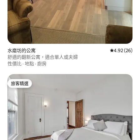
水磨坊的公寓
從 26 則評價
4.92 (26)
舒適的翻新公寓，適合單人或夫婦
性價比
·
地點
·
廚房
旅客精選
旅客精選