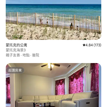
蒙托克的公寓
從 173 則評價
4.84 (173)
蒙托克海景3
親子友善
·
地點
·
後院
超讚房東
超讚房東