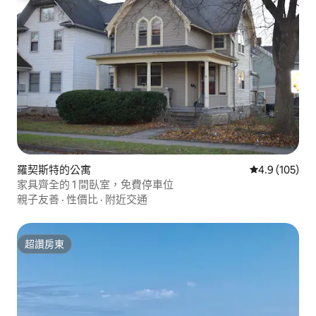
羅契斯特的公寓
從 105 則評
4.9 (105)
家具齊全的 1 間臥室，免費停車位
親子友善
·
性價比
·
附近交通
超讚房東
超讚房東