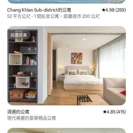
Chang Khlan Sub-district的公寓
從 259 則評價
4.98 (259)
52 平方公尺 - 1 間臥室公寓，距離夜市 200 公尺
超讚房東
超讚房東
清邁的公寓
從 415 則評價
4.85 (415)
現代美麗的豪華精品公寓