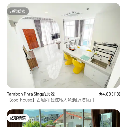
超讚房東
超讚房東
Tambon Phra Sing的房源
從 113 則評價
4.83 (113)
【cool house】古城内|独栋私人泳池|近塔佩门
旅客精選
旅客精選