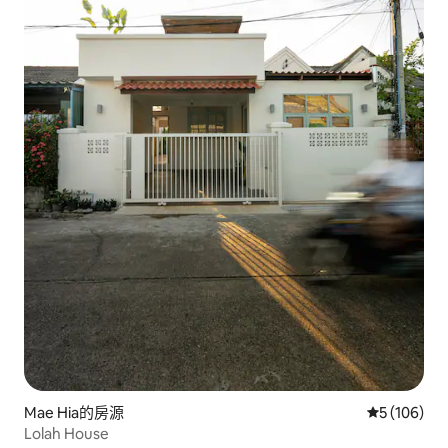
Mae Hia的房源
從 106 則
5 (106)
Lolah House