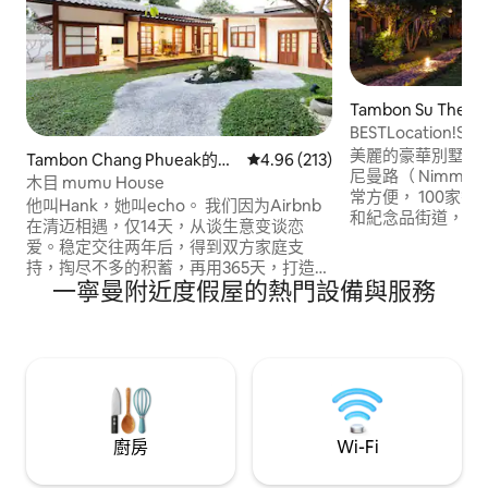
Tambon Su The
BESTLocation!Sp
美麗的豪華別墅，
Tambon Chang Phueak的別
從 213 則評價中獲得 4.96 的平
4.96 (213)
尼曼路（ Nimman
墅
木目 mumu House
常方便， 100家
他叫Hank，她叫echo。 我们因为Airbnb
和紀念品街道，當
在清迈相遇，仅14天，从谈生意变谈恋
店，夜生活，商場。寺廟 1分
爱。稳定交往两年后，得到双方家庭支
One Nimman 
持，掏尽不多的积蓄，再用365天，打造了
分鐘即可抵達清邁大學 15分鐘即
一寧曼附近度假屋的熱門設備與服務
这个“爱情结晶”。 木目从19年2月开始动
城區 距清邁動物園15分鐘 15分鐘即可抵達
工，到12月末完工上线，刚好“怀胎十月”。
機場 30分鐘即可抵達素
这十个月里，我们免不了争吵设计细节，
Doi Suthep)
忍受泰国工人的“慢慢来”，承受时间精力
耗损和资金压力。 Hank曾就职五星国际酒
店，echo以前是旅行杂志记者。我们深知
一张软硬适中的床垫、柔软的浴巾、干净
卫生散发着淡淡清香的床单被套对旅行者
廚房
Wi-Fi
的重要性，也熟悉清迈大街小巷美食,了解
哪家马杀鸡人少便宜手法正宗。我们尽最