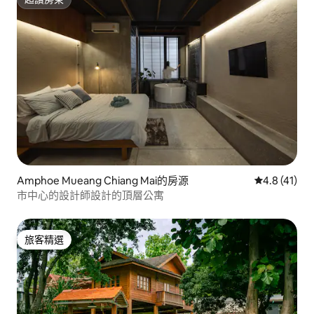
超讚房東
Amphoe Mueang Chiang Mai的房源
從 41 則評
4.8 (41)
市中心的設計師設計的頂層公寓
旅客精選
旅客精選