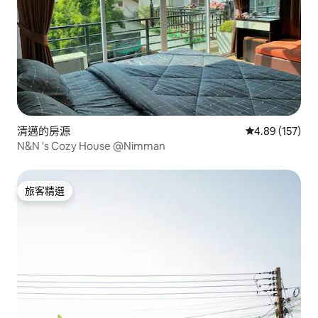
清邁的房源
從 157 則評價
4.89 (157)
N&N 's Cozy House @Nimman
旅客精選
旅客精選