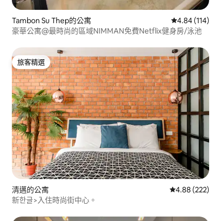
Tambon Su Thep的公寓
從 114 則評價
4.84 (114)
豪華公寓@最時尚的區域NIMMAN免費Netflix健身房/泳池
旅客精選
旅客精選
清邁的公寓
從 222 則評價
4.88 (222)
新한글>入住時尚街中心。