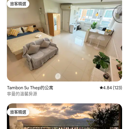
旅客精選
旅客精選
Tambon Su Thep的公寓
從 123 則評價
4.84 (123)
寧曼的溫馨房源
旅客精選
旅客精選