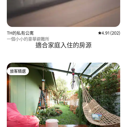
TH的私有公寓
從 202 則評價
4.91 (202)
一個小小的豪華避難所
適合家庭入住的房源
旅客精選
旅客精選