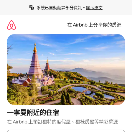
略
系統已自動翻譯部分資訊。
顯示原文
過
以
前
在 Airbnb 上分享你的房源
往
內
容
一寧曼附近的住宿
在 Airbnb 上預訂獨特的度假屋、獨棟房屋等精彩房源