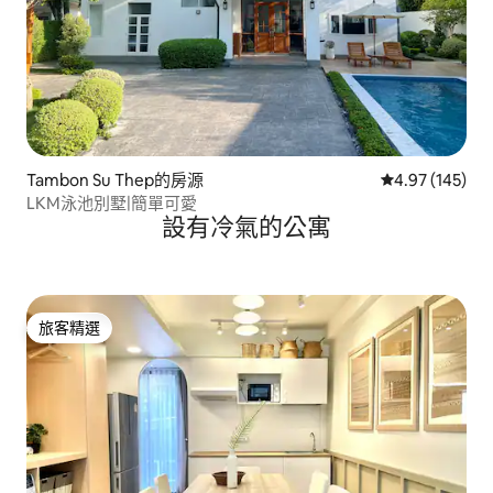
Tambon Su Thep的房源
從 145 則評價
4.97 (145)
LKM泳池別墅|簡單可愛
設有冷氣的公寓
旅客精選
旅客精選