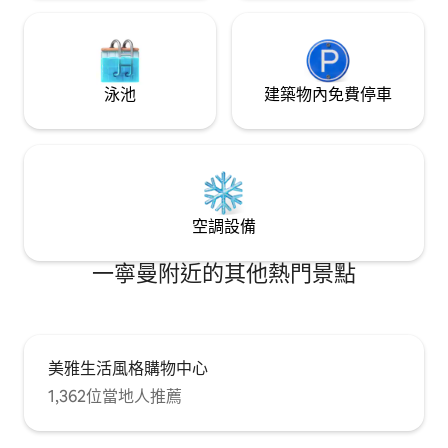
大努力提供酒店标准的硬件，也保留着民
宿的人情味和人性化软服务。 加上各自运
营民宿的两年经验，为家庭客人准备设施
齐全的厨房：大吸力抽油烟机、能煲汤煮
粥的电热水壶、厨余粉碎机、足够锅碗瓢
泳池
建築物內免費停車
盆...同时我们也十分尊重小朋友：儿童餐
具、婴儿床椅、玩具...还在凉亭挖了个“波
波池” 刚开始Hank想起名叫“俩相好”，
echo觉得太小确幸。 最后我们决定叫“木
目”，木+目=相。 用这座房子纪念我们在
清迈相遇、相知、相爱，也希望在“木目”
和大家相识相聚……
空調設備
一寧曼附近的其他熱門景點
美雅生活風格購物中心
1,362位當地人推薦