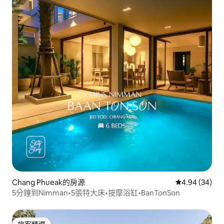
Chang Phueak的房源
從 34 則評價
4.94 (34)
5分鐘到Nimman•5張特大床•按摩浴缸•BanTonSon