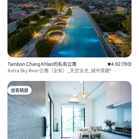
Tambon Chang Khlan的私有公寓
從 193 則評價
4.92 (193)
Astra Sky River公寓（全新）_天空泳池_城市景觀*
旅客精選
旅客精選