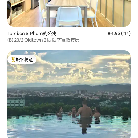
Tambon Si Phum的公寓
從 114 則評價
4.93 (114)
(B) 23/2 Oldtown 2 間臥室寬敞套房
旅客精選
旅客精選榜首