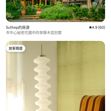
Suthep的房源
從 60 則評價
4.9 (60)
市中心秘密花園中的寧靜木造別墅
旅客精選
旅客精選