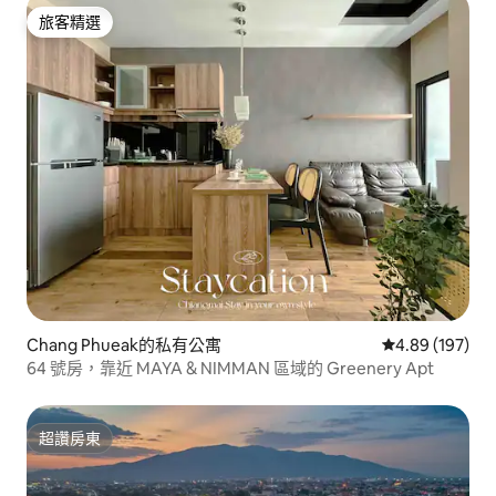
旅客精選
旅客精選
Chang Phueak的私有公寓
從 197 則評價
4.89 (197)
64 號房，靠近 MAYA & NIMMAN 區域的 Greenery Apt
超讚房東
超讚房東