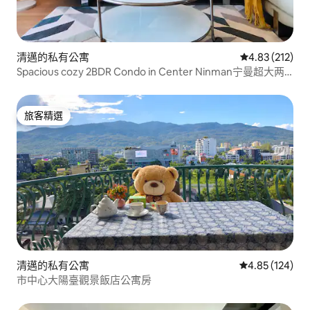
清邁的私有公寓
從 212 則評價
4.83 (212)
Spacious cozy 2BDR Condo in Center Ninman宁曼超大两
卧公寓
旅客精選
旅客精選
清邁的私有公寓
從 124 則評價
4.85 (124)
市中心大陽臺觀景飯店公寓房