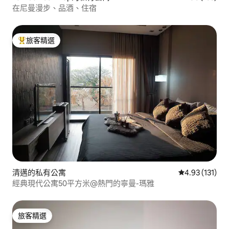
在尼曼漫步、品酒、住宿
旅客精選
旅客精選榜首
清邁的私有公寓
從 131 則評價
4.93 (131)
經典現代公寓50平方米@熱門的寧曼-瑪雅
旅客精選
旅客精選