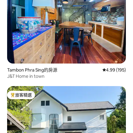
Tambon Phra Sing的房源
從 195 則評價
4.99 (195)
J&T Home in town
旅客精選
旅客精選榜首