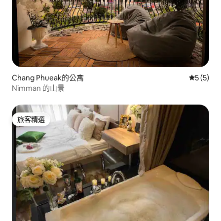
Chang Phueak的公寓
從 5 則
5 (5)
Nimman 的山景
旅客精選
旅客精選