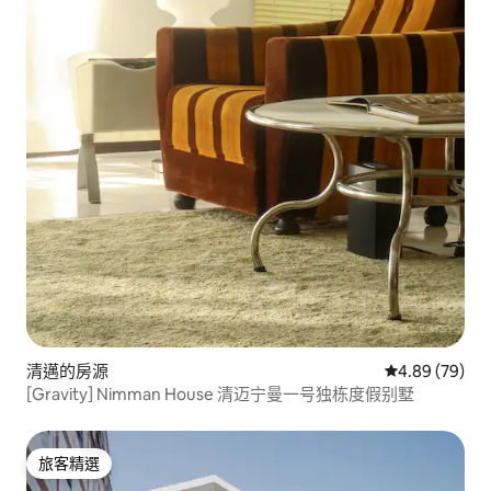
清邁的房源
從 79 則評價
4.89 (79)
[Gravity] Nimman House 清迈宁曼一号独栋度假别墅
旅客精選
旅客精選