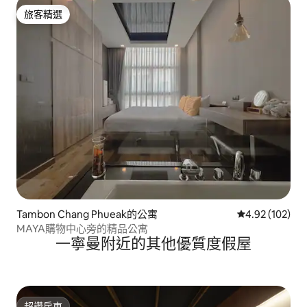
旅客精選
旅客精選
Tambon Chang Phueak的公寓
從 102 則評價
4.92 (102)
MAYA購物中心旁的精品公寓
一寧曼附近的其他優質度假屋
超讚房東