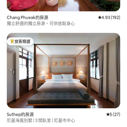
Chang Phueak的房源
從 192 則評價
4.93 (192)
獨立舒適的獨立房源，可供放鬆身心
旅客精選
旅客精選榜首
Suthep的房源
從 27 則
5 (27)
尼曼海風別墅 | 3 間臥室 | 尼曼市中心