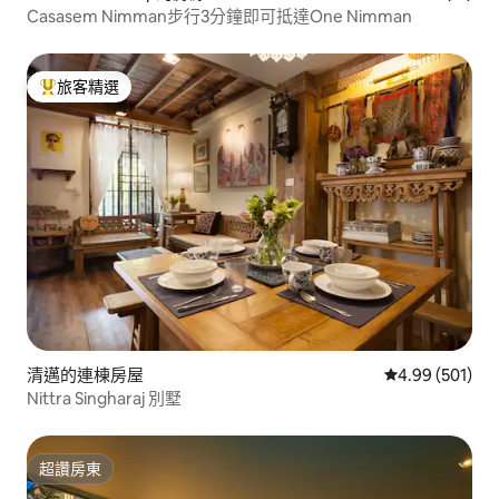
Casasem Nimman步行3分鐘即可抵達One Nimman
旅客精選
旅客精選榜首
清邁的連棟房屋
從 501 則評價
4.99 (501)
Nittra Singharaj 別墅
超讚房東
超讚房東