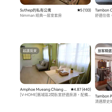
Suthep的私有公寓
從 133 則評價中獲得
5 (133)
Tambon 
公寓
Nimman 經典一居室套房
舒適住宿
池和健身
超讚房東
旅客精選
超讚房東
旅客精選
Amphoe Mueang Chiang M
從 440 則評價中獲得 4.
4.87 (440)
ai的房源
[V-HOME]舊城區2間臥室舒適房源，配備
Tambon 
空氣淨化器
清邁歷史