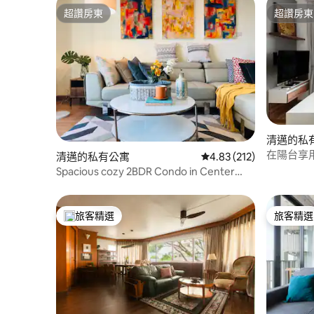
超讚房東
超讚房東
超讚房東
超讚房東
清邁的私
在陽台享
清邁的私有公寓
從 212 則評價中獲得 4
4.83 (212)
開始新的
Spacious cozy 2BDR Condo in Center
Ninman宁曼超大两卧公寓
旅客精選
旅客精選
旅客精選榜首
旅客精選