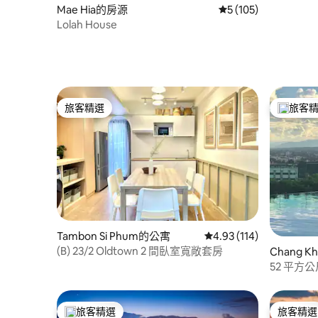
Mae Hia的房源
從 105 則評價中獲得
5 (105)
Lolah House
旅客精選
旅客
旅客精選
旅客精選
Tambon Si Phum的公寓
從 114 則評價中獲得 4
4.93 (114)
(B) 23/2 Oldtown 2 間臥室寬敞套房
Chang Khl
公寓
52 平方公
公尺
旅客精選
旅客精選
旅客精選榜首
旅客精選