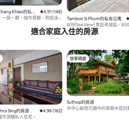
 5 的平均評分（滿分 5 分）
Chang Khlan的私有
從 148 則評價中獲得 4.91 的平均評分（滿分 5
4.91 (148)
，一房一廳，城市景觀，附設泳
Tambon Si Phum的私有公寓
房，靠近夜市
609[SeeView] 靠近老城區／600
適合家庭入住的房源
Fi
旅客精選
旅客精選
Suthep的房源
87 的平均評分（滿分 5 分）
市中心秘密花園中的寧靜木造別
Phra Sing的房源
從 162 則評價中獲得 4.96 的平均評分（滿分 5
4.96 (162)
城市頂樓私人住宅。