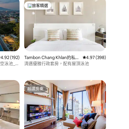
旅客精選
旅客精選榜首
 分）
從 192 則評價中獲得 4.92 的平均評分（滿分 5 分）
4.92 (192)
Tambon Chang Khlan的私有
從 398 則評價中獲得 4
4.97 (398)
公寓
_天空泳池_城
清邁優雅行政套房，配有屋頂泳池
超讚房東
超讚房東