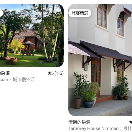
旅客精選
旅客精選
t的房源
從 116 則評價中獲得 5 的平均評分（滿分 5
5 (116)
ai Suan，城市慢生活
清邁的房源
Tammey House Nimman；