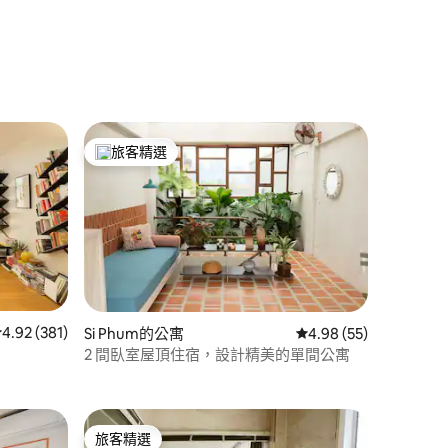
旅客精選
旅客精選榜首
從 381 則評價中獲得 4.92 的平均評分（滿分 5 分）
4.92 (381)
Si Phum的公寓
從 55 則評價中獲得 4
4.98 (55)
2 間臥室屋頂住宿，設計精美的單間公寓
 分）
旅客精選
旅客精選