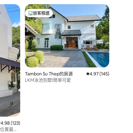
旅客精選
旅客精選榜首
 分）
Tambon Su Thep的房源
從 145 則評價中獲得 4
4.97 (145)
LKM泳池別墅|簡單可愛
從 123 則評價中獲得 4.98 的平均評分（滿分 5 分）
4.98 (123)
最佳位置最時