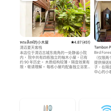
พระสิงห์的小木屋
從 451 則評價中獲得 4
4.87 (451)
Tambon 
清迈夏天客栈
Bird F
本店位于清迈古城东南角的一处静谧小院
分钟步行
内， 院中共有四栋独立的柚木小屋，已有
（仅限两
约 90 年历史。 木质结构较薄，隔音效果有
提供接送
限，敬请理解。 每栋小屋均配备独立浴室
子，在隔
与厕所， 卧室位于二楼，需经楼梯上下。
中心的小
不设婴儿床及无障碍设施， ⚠️ 温馨提示：
的景点餐
无早餐、无游泳池。 根据泰国法律规定，
步行到契
入住时所有客人须出示有效身份证件（护
市，10分
照或泰国身份证）以供登记。 若无法配
到塔佩门
合，请勿预订。 🌿 欢迎入住清迈夏天客栈
钟坐车抵
我们坐落于清迈古城东南角，院落幽静而
一个小型
交通便利。 步行即可到达周末夜市、契迪
独立卫生
龙寺及清迈门市场， 在这里，您可体验宁