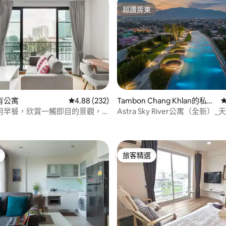
超讚房東
超讚房東
有公寓
從 232 則評價中獲得 4.88 的平均評分（滿分 5
4.88 (232)
Tambon Chang Khlan的私有
公寓
用早餐，欣賞一觸即目的景觀，
Astra Sky River公寓（全新）
.83 的平均評分（滿分 5 分）
一天
市景觀*
旅客精選
旅客精選