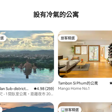
尚
 5 的平均評分（滿分 5 分）
設有冷氣的公寓
精選
旅客精選
榜首
旅客精選
.93 的平均評分（滿分 5 分）
Tambon Si Phum的公寓
Mango Home No.1
an Sub-district的
從 259 則評價中獲得 4.98 的平均評分（滿分 5
4.98 (259)
尺 - 1 間臥室公寓，距離夜市 200
旅客精選
旅客精選榜首