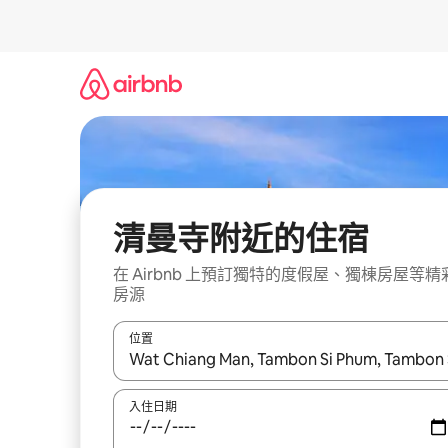
略
過
以
前
往
內
容
清曼寺附近的住宿
在 Airbnb 上預訂獨特的度假屋、獨棟房屋等精
房源
位置
如有搜尋結果，瀏覽內容時請使用上下箭頭，或輕
入住日期