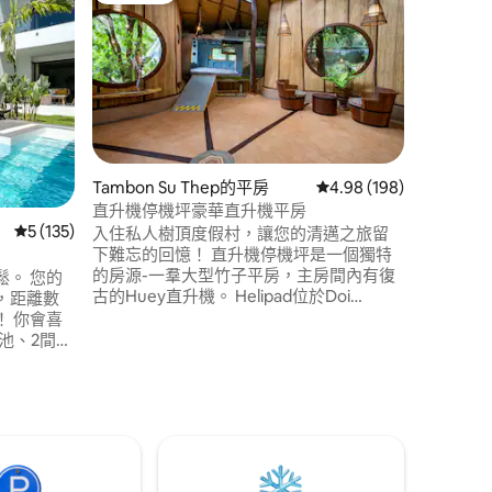
Cyngam
墅
Cyngam
非常適合
清邁古城牆和
員可滿足
們的場地
亭、湖畔
12x4
們的動物
Tambon Su Thep的平房
從 198 則評價中獲得 4
4.98 (198)
可以享用
 分）
直升機停機坪豪華直升機平房
從 135 則評價中獲得 5 的平均評分（滿分 5 分）
5 (135)
入住私人樹頂度假村，讓您的清邁之旅留
下難忘的回憶！ 直升機停機坪是一個獨特
的房源-一羣大型竹子平房，主房間內有復
。 您的
古的Huey直升機。 Helipad位於Doi
，距離數
Suthep山腳下的時尚素貼區中心，距離
喜
Lan Din和Baan Kang Wat等熱門場所僅幾
池、2間時
步之遙。 直升機停機坪有2間大臥室、一個
7英尺撞球
小泳池和許多便利設施。 這是一個您永遠
抵達餐廳和
不會忘記的地方！
echok。
尼曼 ★極佳
型私人露