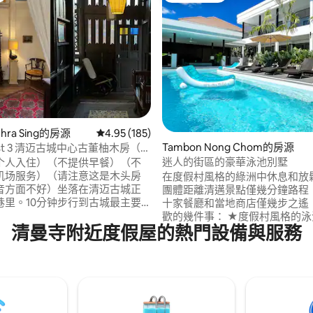
.87 的平均評分（滿分 5 分）
Phra Sing的房源
從 185 則評價中獲得 4.95 的平均評分（滿分 5
4.95 (185)
Tambon Nong Chom的房源
orest 3 清迈古城中心古董柚木房（10
到清迈主要景点）
迷人的街區的豪華泳池別墅
个人入住）（不提供早餐）（不
机场服务）（请注意这是木头房
在度假村風格的綠洲中休息和放鬆
音方面不好）坐落在清迈古城正
團體距離清邁景點僅幾分鐘路程
巷里。10分钟步行到古城最主要
十家餐廳和當地商店僅幾步之遙！ 你會
厅咖啡馆和夜市。（例如10分钟
歡的幾件事： ★度假村風格的泳
清曼寺附近度假屋的熱門設備與服務
迪龙寺，10分钟步行到周六夜
尚小屋（共用且寬敞）、果嶺、
钟步行到周日夜市。18分钟步行
桌 地理位置★極佳。步行即可
。10分钟坐车抵达清迈大学，7分
當地商店。開車5分鐘即可抵達Me
达宁曼路）房子包含一个卧室，
15-20 分鐘內即可抵達舊城區或
客厅，一个半露天休闲区，以及
的開放式客廳、廚房和餐廳；大
间。
台 ★專業清潔