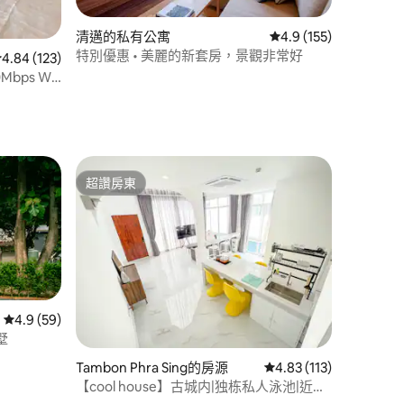
 分）
清邁的私有公寓
從 155 則評價中獲得 
4.9 (155)
特別優惠 • 美麗的新套房，景觀非常好
從 123 則評價中獲得 4.84 的平均評分（滿分 5 分）
4.84 (123)
Mbps Wi-
超讚房東
超讚房東
從 59 則評價中獲得 4.9 的平均評分（滿分 5 分）
4.9 (59)
墅
 分）
Tambon Phra Sing的房源
從 113 則評價中獲得 4
4.83 (113)
【cool house】古城内|独栋私人泳池|近塔
佩门