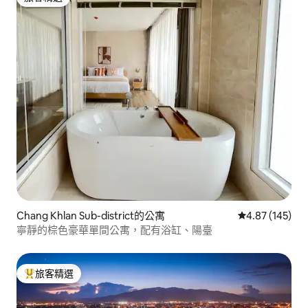
旅客精選
Chang Khlan Sub-district的公寓
從 145 則評價
4.87 (145)
寧靜的棕色豪華單間公寓，配有浴缸、陽臺
旅客精選
旅客精選榜首