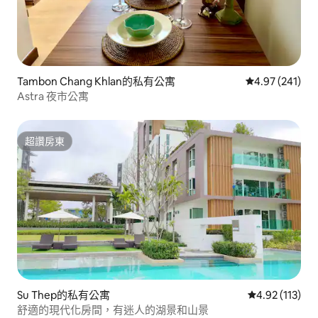
Tambon Chang Khlan的私有公寓
從 241 則評價
4.97 (241)
Astra 夜市公寓
超讚房東
超讚房東
Su Thep的私有公寓
從 113 則評價
4.92 (113)
舒適的現代化房間，有迷人的湖景和山景