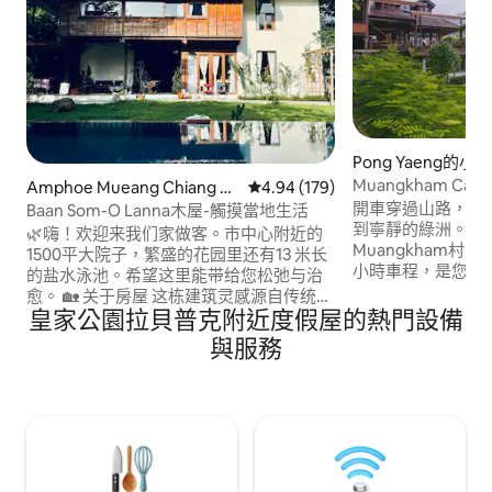
Pong Yaeng的小
Muangkham Cabi
Amphoe Mueang Chiang M
從 179 則評價中獲得 4.94 的平
4.94 (179)
ai的別墅
開車穿過山路，在 Mua
Baan Som-O Lanna木屋-觸摸當地生活
到寧靜的綠洲。我
🌿嗨！欢迎来我们家做客。市中心附近的
Muangkham村
1500平大院子，繁盛的花园里还有13 米长
小時車程，是您與
的盐水泳池。希望这里能带给您松弛与治
場所。小屋坐落在俯瞰
愈。 🏡 关于房屋 这栋建筑灵感源自传统的
丘上，當地村民過
皇家公園拉貝普克附近度假屋的熱門設備
泰北兰纳谷仓架构，一楼为开放式生活区
啡、花卉、水果和蔬菜。 如需
与厨房，二楼为温馨沉静的卧室。大卧室
與服務
Line ： @ muangk
38平米，1.8米床，可以加一个床垫住三个
Muangkham Cabin
人。小卧室20平米，1.5米床。 采光与空
间：提升了挑高，引入自然光线，室内明
亮通透。楼上楼下均配备独立卫生间。 内
装是日式美学和中古家具，还有一些画
作。 🔆注意事项： 1.季节性野鸟如在森林
里长啸或鸣叫； 2.小壁虎在角落出没，会