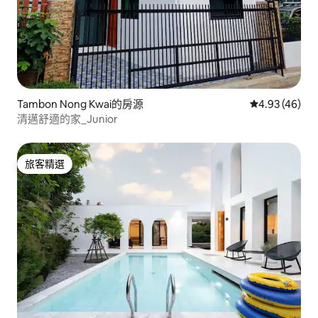
Tambon Nong Kwai的房源
從 46 則評價
4.93 (46)
清邁舒適的家_Junior
旅客精選
旅客精選