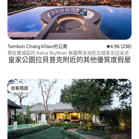
Tambon Chang Khlan的公寓
從 238 則評價
4.96 (238)
靠近舊城區的 Astra SkyRiver 無邊際泳池近古城享无边泳池
皇家公園拉貝普克附近的其他優質度假屋
旅客精選
旅客精選