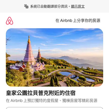
略
系統已自動翻譯部分資訊。
顯示原文
過
以
前
在 Airbnb 上分享你的房源
往
內
容
皇家公園拉貝普克附近的住宿
在 Airbnb 上預訂獨特的度假屋、獨棟房屋等精彩房源