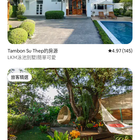
Tambon Su Thep的房源
從 145 則評價
4.97 (145)
LKM泳池別墅|簡單可愛
旅客精選
旅客精選