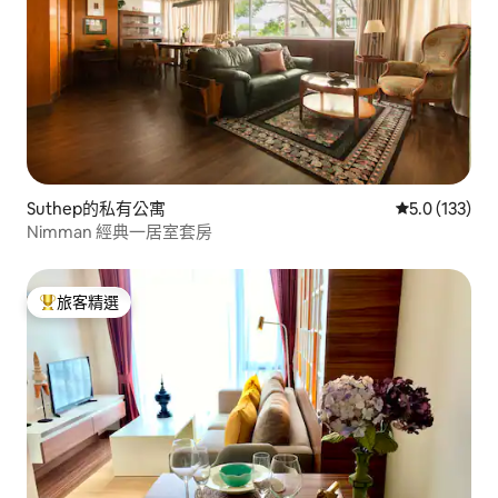
Suthep的私有公寓
從 133 則評
5.0 (133)
Nimman 經典一居室套房
旅客精選
旅客精選榜首