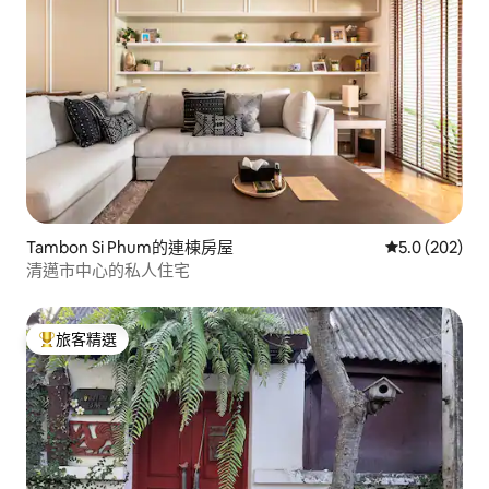
Tambon Si Phum的連棟房屋
從 202 則評
5.0 (202)
清邁市中心的私人住宅
旅客精選
旅客精選榜首