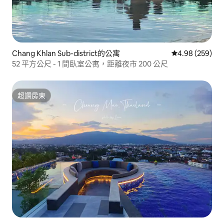
Chang Khlan Sub-district的公寓
從 259 則評價
4.98 (259)
52 平方公尺 - 1 間臥室公寓，距離夜市 200 公尺
超讚房東
超讚房東