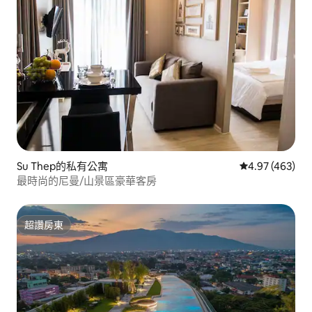
Su Thep的私有公寓
從 463 則評價
4.97 (463)
最時尚的尼曼/山景區豪華客房
超讚房東
超讚房東