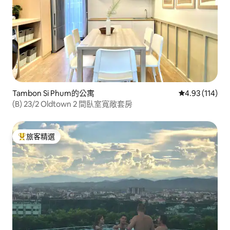
Tambon Si Phum的公寓
從 114 則評價
4.93 (114)
(B) 23/2 Oldtown 2 間臥室寬敞套房
旅客精選
旅客精選榜首