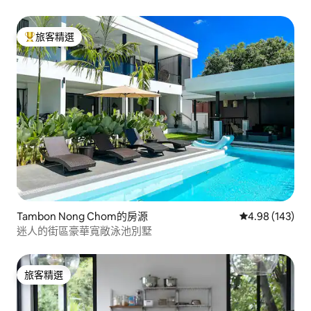
旅客精選
旅客精選榜首
Tambon Nong Chom的房源
從 143 則評價
4.98 (143)
迷人的街區豪華寬敞泳池別墅
旅客精選
旅客精選