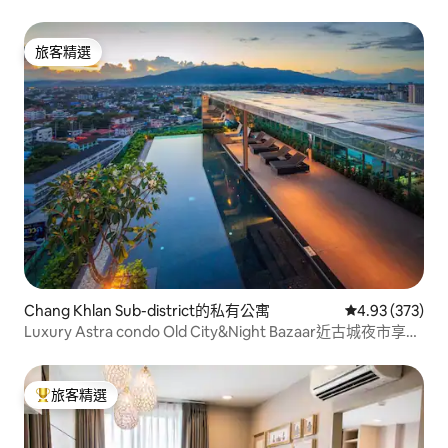
旅客精選
旅客精選
Chang Khlan Sub-district的私有公寓
從 373 則評價
4.93 (373)
Luxury Astra condo Old City&Night Bazaar近古城夜市享无
边泳池
旅客精選
旅客精選榜首