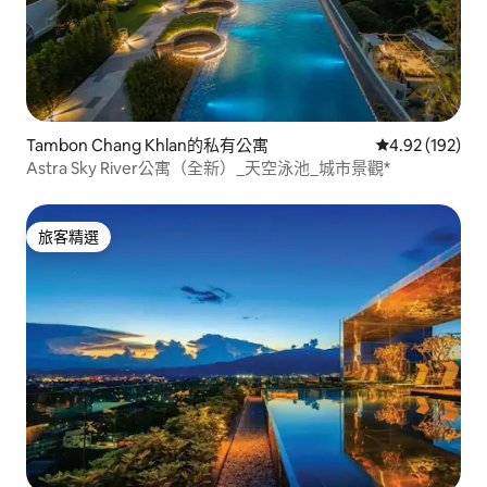
Tambon Chang Khlan的私有公寓
從 192 則評價
4.92 (192)
Astra Sky River公寓（全新）_天空泳池_城市景觀*
旅客精選
旅客精選