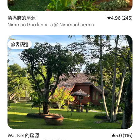
清邁府的房源
從 245 則評價
4.96 (245)
Nimman Garden Villa @ Nimmanhaemin
旅客精選
旅客精選
Wat Ket的房源
從 116 則評
5.0 (116)