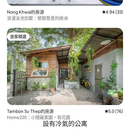
Nong Khwai的房源
從 33 則評價
4.94 (33)
浪漫泳池別墅：郁郁葱葱的綠洲
旅客精選
旅客精選
Tambon Su Thep的房源
從 76 則評
5.0 (76)
Home220：小隱蔽家園，有花園
設有冷氣的公寓