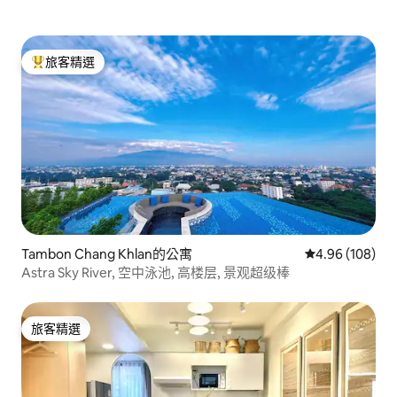
旅客精選
旅客精選榜首
Tambon Chang Khlan的公寓
從 108 則評價
4.96 (108)
Astra Sky River, 空中泳池, 高楼层, 景观超级棒
旅客精選
旅客精選