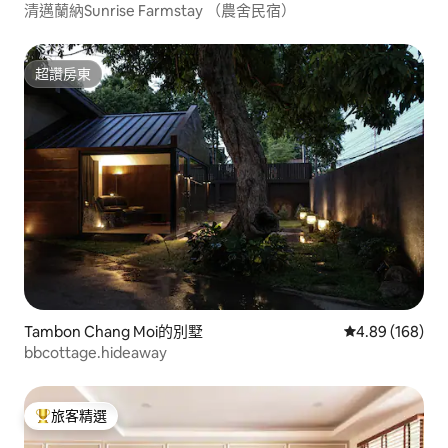
清邁蘭納Sunrise Farmstay （農舍民宿）
超讚房東
超讚房東
Tambon Chang Moi的別墅
從 168 則評價
4.89 (168)
bbcottage.hideaway
旅客精選
旅客精選榜首