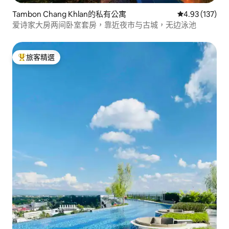
Tambon Chang Khlan的私有公寓
從 137 則評價
4.93 (137)
爱诗家大房两间卧室套房，靠近夜市与古城，无边泳池
旅客精選
旅客精選榜首