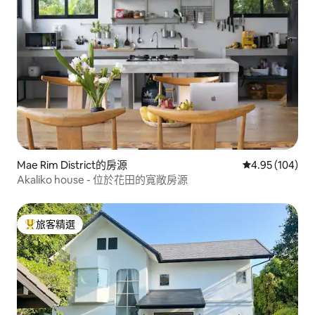
Mae Rim District的房源
從 104 則評價
4.95 (104)
Akaliko house - 位於花田的寬敞房源
旅客精選
旅客精選榜首