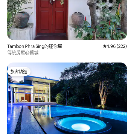
Tambon Phra Sing的迷你屋
從 222 則評價
4.96 (222)
傳統房屋@舊城
旅客精選
旅客精選