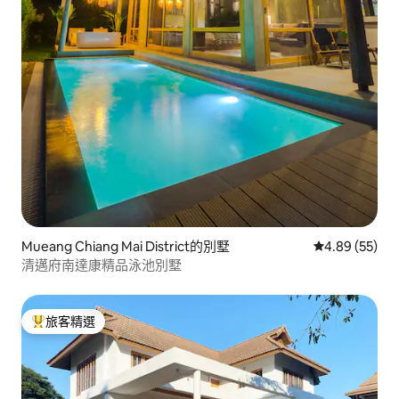
Mueang Chiang Mai District的別墅
從 55 則評價
4.89 (55)
清邁府南達康精品泳池別墅
旅客精選
旅客精選榜首