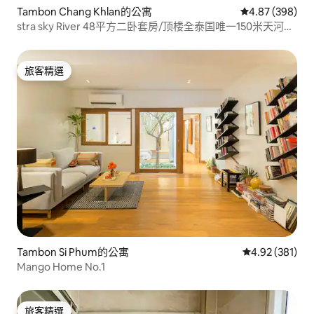
Tambon Chang Khlan的公寓
從 398 則評價
4.87 (398)
stra sky River 48平方二卧套房/顶楼全泰国唯一150米天河泳
池/看素贴山/宜居4人
旅客精選
旅客精選
Tambon Si Phum的公寓
從 381 則評價
4.92 (381)
Mango Home No.1
旅客精選