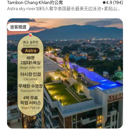
Tambon Chang Khlan的公寓
從 194 則評
4.9 (194)
Astra sky river3床5人奢华泰国最长最美无边泳池+素贴山景
最美日落+共享办公+近古城
旅客精選
旅客精選