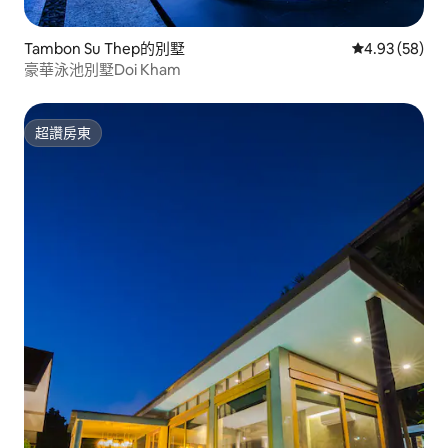
Tambon Su Thep的別墅
從 58 則評價
4.93 (58)
豪華泳池別墅Doi Kham
超讚房東
超讚房東