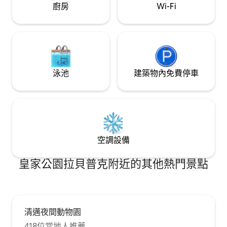
留下痕迹。 3.一楼空间在天黑前后两小时
廚房
Wi-Fi
蚊虫多； 4.隔壁邻居养狗，夜里可能吠叫
1-2次。 ✨ 独享空间与私密性 您将独享整栋
木屋、花园及游泳池，拥有独立的出入通
道。 关于房东：住在院子的另一侧。两栋
房子之间保持着 20米的距离，均有充足的
私密空间。 房东是中泰家庭，女主人是i
泳池
建築物內免費停車
人，爸爸泰国人，我们的孩子很社牛，还
有非常粘人的黑白小猫咪名字叫Som
O（也就是房子的名字）。 🍳 配备全套烹
饪工具、厨具及餐具 洗衣设备：提供独立
洗衣机与烘干机，长住也非常便利。
空調設備
皇家公園拉貝普克附近的其他熱門景點
清邁夜間動物園
418位當地人推薦