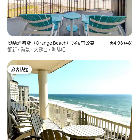
奧蘭治海灘（Orange Beach）的私有公寓
從 48 則評價
4.98 (48)
翻新 • 海景 • 大露台 • 咖啡吧
旅客精選
旅客精選