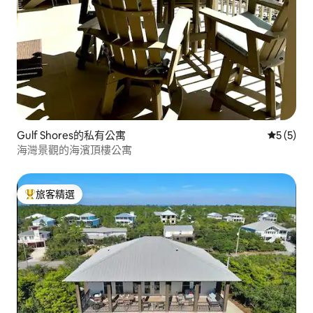
Gulf Shores的私有公寓
從 5 則
5 (5)
海灣景觀的海濱頂樓公寓
旅客精選
旅客精選榜首