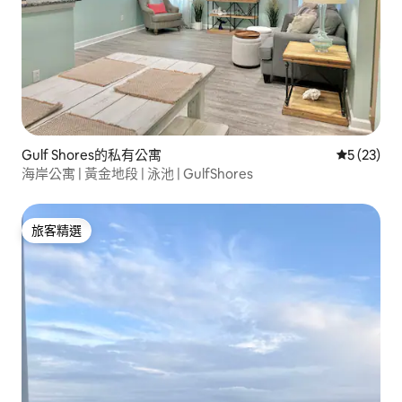
Gulf Shores的私有公寓
從 23 則
5 (23)
海岸公寓 | 黃金地段 | 泳池 | GulfShores
旅客精選
旅客精選