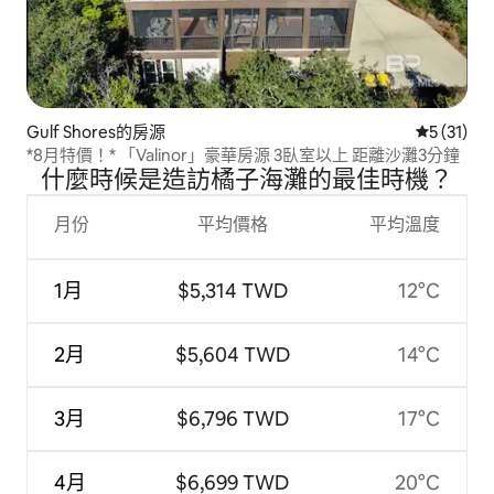
Gulf Shores的房源
從 31 則
5 (31)
*8月特價！* 「Valinor」豪華房源 3臥室以上 距離沙灘3分鐘
什麼時候是造訪橘子海灘的最佳時機？
月份
平均價格
平均溫度
1月
$5,314 TWD
12°C
2月
$5,604 TWD
14°C
3月
$6,796 TWD
17°C
4月
$6,699 TWD
20°C