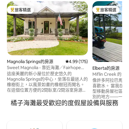
旅客精選
旅客精選
旅客精選榜首
旅客精選榜首
Magnolia Springs的房源
從 175 則評價中獲得 4.99 的平
4.99 (175)
Sweet Magnolia - 靠近海灘／Fairhope／
Elberta的房源
Foley
這座美麗的新小屋位於歷史悠久的
Miflin Creek 的
Magnolia Springs的中心，坐落在最迷人的
像許多阿拉巴馬州
橡樹街上，以風景如畫的橡樹冠而聞名。
喜歡水。 當我在 Mif
在這個位置方便的2間臥室/2間浴室房源中
型移動房屋社區時
體驗小鎮魅力。 * 17 英里 - 海灣海岸的白色
別的地方——一個
沙灘 * 16 英里 - The Wharf, Orange Beach
橘子海灘最受歡迎的度假屋設備與服務
釣魚和欣賞溪流美景的
* 13 英里 - Sportsplex * 9 英里 - OWA Park
我很感激能與我的房客
and Resort * 7英里- Foley Tanger Outlet
Creek 流入 Wol
Mall * 14 英里：Grand Hotel Golf Resort
OWA 只有 8 分
and Spa * 16 英里 - Fairhope *步行即可抵
一小段路即可到達
達Jesses餐廳