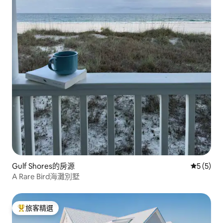
Gulf Shores的房源
從 5 則
5 (5)
A Rare Bird海灘別墅
旅客精選
旅客精選榜首