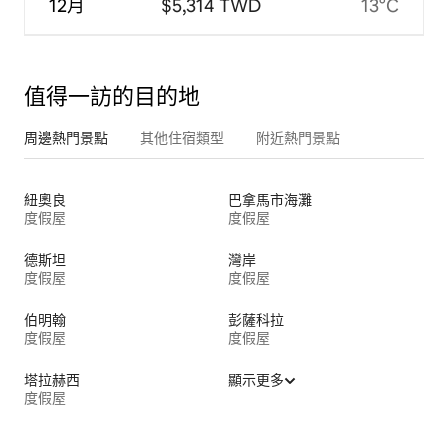
12月
$5,314 TWD
13°C
值得一訪的目的地
周邊熱門景點
其他住宿類型
附近熱門景點
紐奧良
巴拿馬市海灘
度假屋
度假屋
德斯坦
灣岸
度假屋
度假屋
伯明翰
彭薩科拉
度假屋
度假屋
塔拉赫西
顯示更多
度假屋