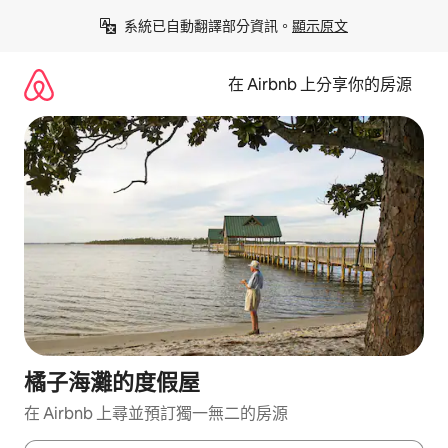
略
系統已自動翻譯部分資訊。
顯示原文
過
以
前
在 Airbnb 上分享你的房源
往
內
容
橘子海灘的度假屋
在 Airbnb 上尋並預訂獨一無二的房源