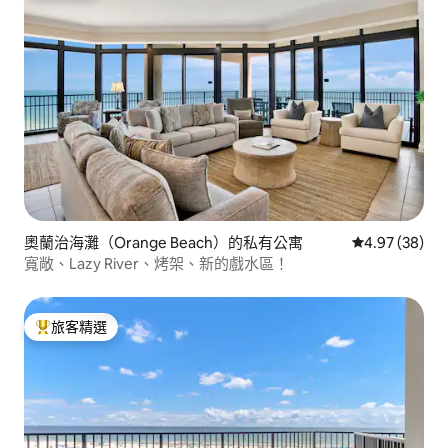
奧蘭治海灘（Orange Beach）的私有公寓
從 38 則評價
4.97 (38)
寬敞、Lazy River、烤架、新的戲水區！
旅客精選
旅客精選榜首