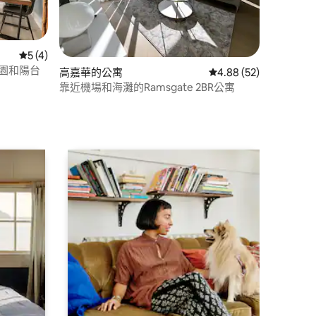
從 4 則評價中獲得 5 的平均評分（滿分 5 分）
5 (4)
 分）
有花園和陽台
高嘉華的公寓
從 52 則評價中獲得 4
4.88 (52)
靠近機場和海灘的Ramsgate 2BR公寓