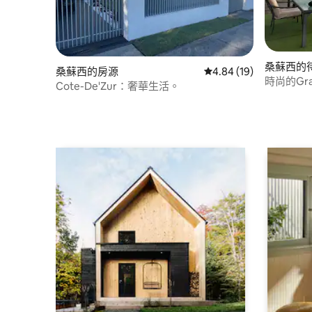
桑蘇西的
桑蘇西的房源
從 19 則評價中獲得 4.
4.84 (19)
時尚的Gran
Cote-De'Zur：奢華生活。
路程