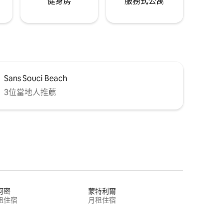
健身房
服務式公寓
Sans Souci Beach
3位當地人推薦
阿密
蒙特利爾
租住宿
月租住宿