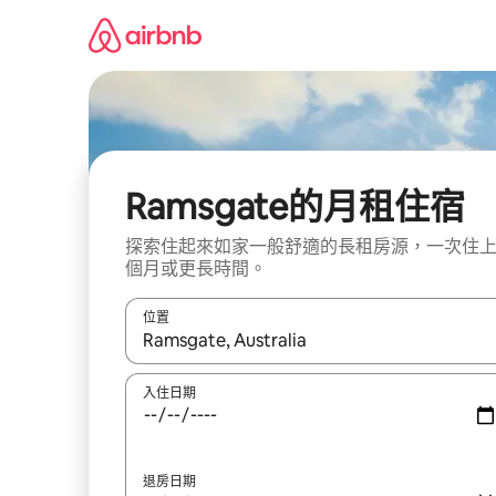
略
過
以
前
往
內
容
Ramsgate的月租住宿
探索住起來如家一般舒適的長租房源，一次住
個月或更長時間。
位置
如有搜尋結果，瀏覽內容時請使用上下箭頭，或輕
入住日期
退房日期