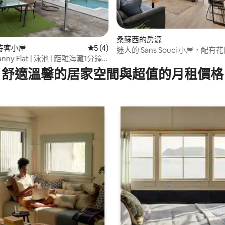
桑蘇西的房源
待客小屋
從 4 則評價中獲得 5 的平均評分（滿分 5
5 (4)
迷人的 Sans Souci 小屋，配
84 的平均評分（滿分 5 分）
ny Flat | 泳池 | 距離海灘1分鐘
舒適溫馨的居家空間與超值的月租價格