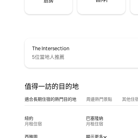
廚房
Wi-Fi
The Intersection
5位當地人推薦
值得一訪的目的地
適合長期住宿的熱門目的地
周邊熱門景點
其他住
紐約
巴塞隆納
月租住宿
月租住宿
西雅圖
顯示更多