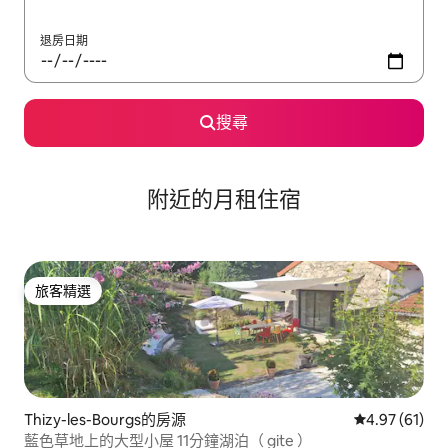
退房日期
搜尋
附近的月租住宿
旅客精選
旅客精選
Thizy-les-Bourgs的房源
從 61 則評價
4.97 (61)
藍色草地上的大型小屋 11分鐘湖泊（ gite ）