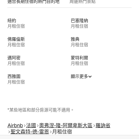
適合長期住宿的熱門目的地
周邊熱門景點
紐約
巴塞隆納
月租住宿
月租住宿
佛羅倫斯
雅典
月租住宿
月租住宿
邁阿密
蒙特利爾
月租住宿
月租住宿
西雅圖
顯示更多
月租住宿
*某些地區和部分房源可能不適用。
Airbnb
法國
奧弗涅-隆-阿爾卑斯大區
羅訥省
聖文森特-德-雷恩
月租住宿