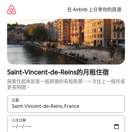
略
過
在 Airbnb 上分享你的房源
以
前
往
內
容
Saint-Vincent-de-Reins的月租住宿
探索住起來如家一般舒適的長租房源，一次住上一個月或
更長時間。
位置
如有搜尋結果，瀏覽內容時請使用上下箭頭，或輕點、滑動裝置。
入住日期