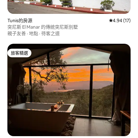
Tunis的房源
從 17 則評價
4.94 (17)
突尼斯 El Manar 的傳統突尼斯別墅
親子友善
·
地點
·
待客之道
旅客精選
旅客精選