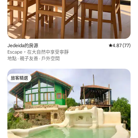
Jedeida的房源
從 77 則評價
4.87 (77)
Escape，在大自然中享受寧靜
地點
·
親子友善
·
戶外空間
旅客精選
旅客精選