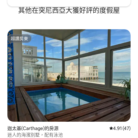
其他在突尼西亞大獲好評的度假屋
超讚房東
超讚房東
迦太基(Carthage)的房源
從 47 則評價
4.91 (47)
迷人的海濱別墅，配有泳池