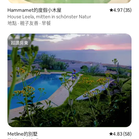
Hammamet的度假小木屋
從 35 則評價
4.97 (35)
House Leela, mitten in schönster Natur
地點
·
親子友善
·
早餐
超讚房東
超讚房東
Metline的別墅
從 58 則評價
4.83 (58)