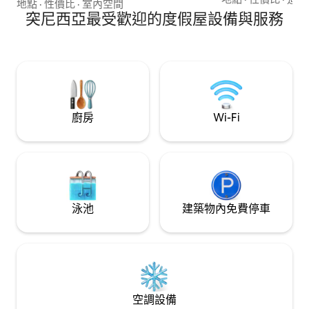
前一樣從內部享受它，這是理想的地方。
地點
·
性價比
·
室內空間
的廚房、高速Wi-
如果在Hammamet必須做的事情是參觀
突尼西亞最受歡迎的度假屋設備與服務
電影和劇集、整潔的
medina ，而medina的必須是rue sidi
鐘：藍色小巷、咖
abdelkader ，小工作室距離大清真寺和古
味。 非常適合創
蘭經學校幾米遠，其著名的風景如畫的舊
式門。
廚房
Wi-Fi
泳池
建築物內免費停車
空調設備