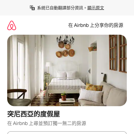
略
系統已自動翻譯部分資訊。
顯示原文
過
以
前
在 Airbnb 上分享你的房源
往
內
容
突尼西亞的度假屋
在 Airbnb 上尋並預訂獨一無二的房源