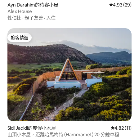
Ayn Darahim的待客小屋
從 29 則評價
4.93 (29)
Alex House
性價比
·
親子友善
·
入住
旅客精選
旅客精選
Sidi Jadidi的度假小木屋
從 11 則評價
4.82 (11)
山頂小木屋，距離哈馬梅特 (Hammamet) 20 分鐘車程