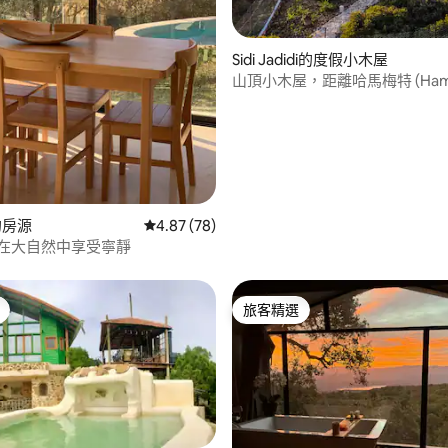
Sidi Jadidi的度假小木屋
山頂小木屋，距離哈馬梅特 (Ham
20 分鐘車程
.0 的平均評分（滿分 5 分）
a的房源
從 78 則評價中獲得 4.87 的平均評分（滿分 5
4.87 (78)
e，在大自然中享受寧靜
旅客精選
旅客精選