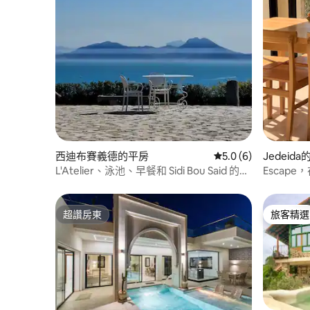
西迪布賽義德的平房
從 6 則評價中獲得 5
5.0 (6)
Jedeid
L'Atelier、泳池、早餐和 Sidi Bou Said 的魅
Escap
力
超讚房東
旅客精選
超讚房東
旅客精選