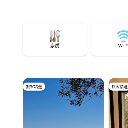
工製成的
一樣從內部享受它，這是理想的地方。如
的廚房、高
果在Hammamet必須做的事情是參觀
電影和劇集
medina ，而medina的必須是rue sidi
鐘：藍色
abdelkader ，小工作室距離大清真寺和古
味。 非
蘭經學校幾米遠，其著名的風景如畫的舊
式門。
廚房
Wi-F
旅客精選
旅客精選
旅客精選
旅客精選