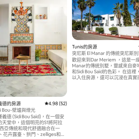
Tunis的房源
突尼斯 El Manar 的傳統突尼斯
歡迎來到Dar Meriem ，這是一
Manar的傳統別墅，靈感來自
和Sidi Bou Saïd的色彩。 在這裡，您不僅可
以入住房源，還可以沉浸在真實
突尼西亞世界中。 在陶瓷、陶器、藍色和
古董家具之間，每個細節都在講
事。 無論您是與家人、情侶或獨自一人，
如果您正在尋找寧靜和愛美的東
義德的房源
從 52 則評價中獲得 4.98 的平均評分（滿分 5
4.98 (52)
99 的平均評分（滿分 5 分）
地方都是理想的選擇。 最少2晚
di Bou-壁爐與燈光
德 (Sidi Bou Saïd)，在一個安
的天堂中，這個明亮的S1將阿拉
盧西亞傳統和現代舒適融合在一
、花卉露臺、拱門、zelliges和手