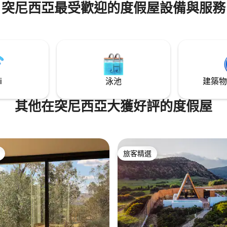
家具營造獨特的氛圍。 設備齊全
突尼西亞最受歡迎的度假屋設備與服務
速Wi-Fi、電視（所有頻道）、
、整潔的床上用品。 步行15分
小巷、咖啡廳、海景和當地風
常適合創作、充電、逃離或呼吸。
i
泳池
建築物
其他在突尼西亞大獲好評的度假屋
旅客精選
旅客精選