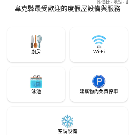
區之間，位於一個
性價比
·
地點
·
電視
韋克縣最受歡迎的度假屋設備與服務
的所有地方。 從房源步行即可抵達
Oakwood狗公園或
（ Optimist ） 
St, S Glenw
點。
廚房
Wi-Fi
泳池
建築物內免費停車
空調設備