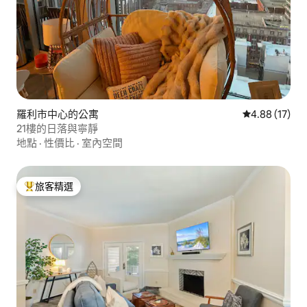
羅利市中心的公寓
從 17 則評價
4.88 (17)
21樓的日落與寧靜
地點
·
性價比
·
室內空間
旅客精選
旅客精選榜首