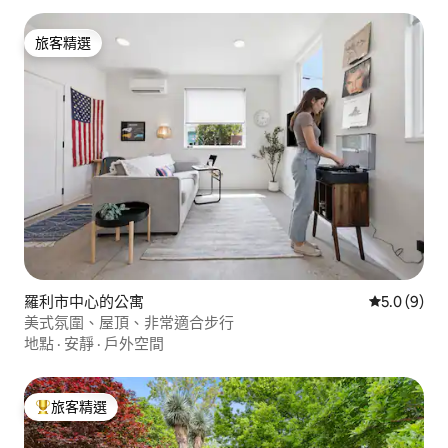
旅客精選
旅客精選
羅利市中心的公寓
從 9 則評價
5.0 (9)
美式氛圍、屋頂、非常適合步行
地點
·
安靜
·
戶外空間
旅客精選
旅客精選榜首