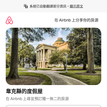
略
系統已自動翻譯部分資訊。
顯示原文
過
以
前
在 Airbnb 上分享你的房源
往
內
容
韋克縣的度假屋
在 Airbnb 上尋並預訂獨一無二的房源