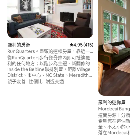
羅利的房源
從 415 則評價中獲得 4.95 的平
4.95 (415)
RunQuarters。盡頭的連棟房屋，靠近一
切
從RunQuarters步行幾分鐘內即可抵達羅
利的任何地方；以跑步為主題、新翻修的
Inside the Beltline聯排別墅，距離Village
District、市中心、NC State、Meredith、
Peace、Umstead Park、Glenwood
親子友善
·
性價比
·
附近交通
South、North Hills、Carter Finley
Stadium、Lenovo Center、
Greenways、Whole Foods等地僅幾分鐘
羅利的迷你屋
路程。 -125+ 運作中的書籍圖書館 -20 +電
Mordecai Bunga
影庫 -Keurig -咖啡機／研磨機 -免費停車
勝地
這間房源十分精美
位 -洗衣機／烘衣機 -無鑰匙安全入口 -
希望您在這個新建
Corner書桌 -300 Mbps WiFi -Roku
全、不太小的小房源玩得
落在Mordecai和