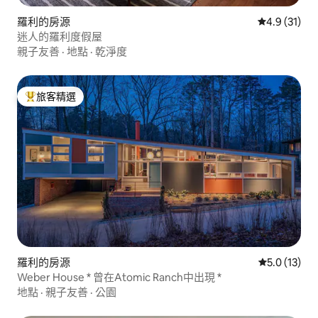
羅利的房源
從 31 則評
4.9 (31)
迷人的羅利度假屋
親子友善
·
地點
·
乾淨度
旅客精選
旅客精選榜首
羅利的房源
從 13 則評
5.0 (13)
Weber House * 曾在Atomic Ranch中出現 *
地點
·
親子友善
·
公園