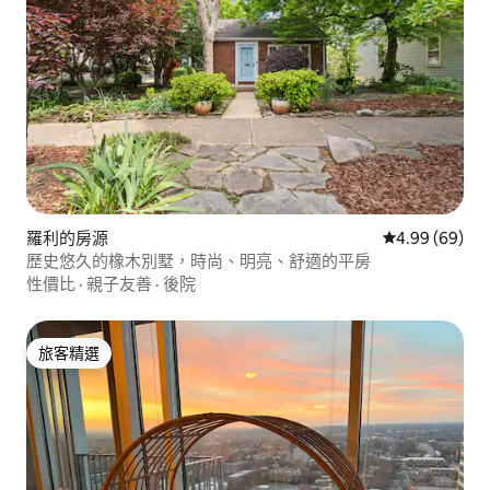
羅利的房源
從 69 則評價
4.99 (69)
歷史悠久的橡木別墅，時尚、明亮、舒適的平房
性價比
·
親子友善
·
後院
旅客精選
旅客精選