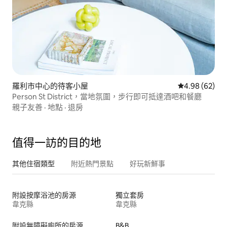
羅利市中心的待客小屋
從 62 則評價
4.98 (62)
Person St District，當地氛圍，步行即可抵達酒吧和餐廳
親子友善
·
地點
·
退房
值得一訪的目的地
其他住宿類型
附近熱門景點
好玩新鮮事
附設按摩浴池的房源
獨立套房
韋克縣
韋克縣
附設無障礙廁所的房源
B&B