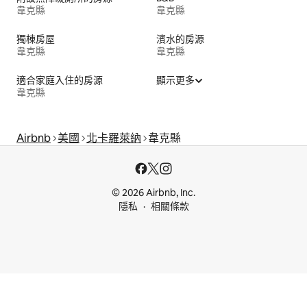
韋克縣
韋克縣
獨棟房屋
濱水的房源
韋克縣
韋克縣
適合家庭入住的房源
顯示更多
韋克縣
Airbnb
美國
北卡羅萊納
韋克縣
© 2026 Airbnb, Inc.
隱私
相關條款