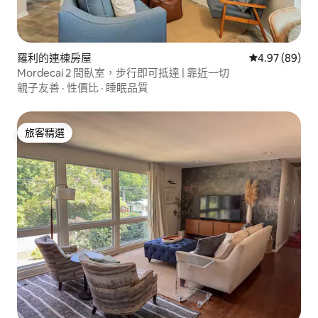
羅利的連棟房屋
從 89 則評價
4.97 (89)
Mordecai 2 間臥室，步行即可抵達 | 靠近一切
親子友善
·
性價比
·
睡眠品質
旅客精選
旅客精選