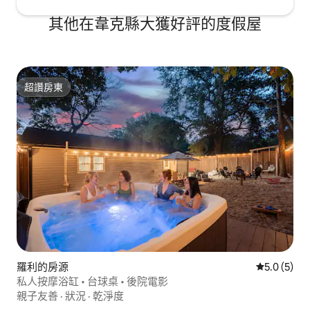
其他在韋克縣大獲好評的度假屋
超讚房東
超讚房東
羅利的房源
從 5 則評價
5.0 (5)
私人按摩浴缸 • 台球桌 • 後院電影
親子友善
·
狀況
·
乾淨度