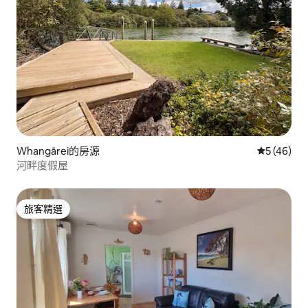
Whangārei的房源
從 46 則
5 (46)
河畔度假屋
旅客精選
旅客精選