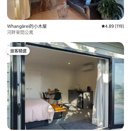
Whangārei的小木屋
從 119 則評價
4.89 (119)
河畔單間公寓
旅客精選
旅客精選