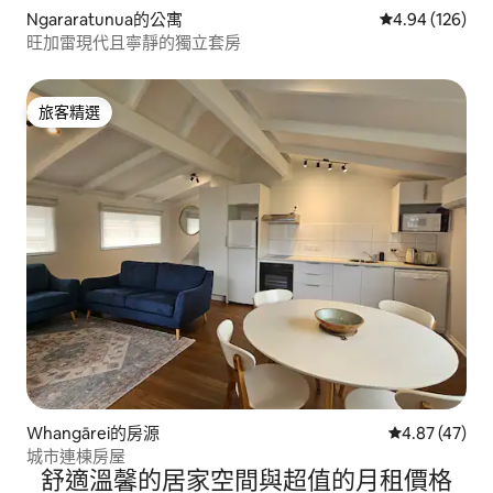
Ngararatunua的公寓
從 126 則評價
4.94 (126)
旺加雷現代且寧靜的獨立套房
旅客精選
旅客精選
Whangārei的房源
從 47 則評價
4.87 (47)
城市連棟房屋
舒適溫馨的居家空間與超值的月租價格