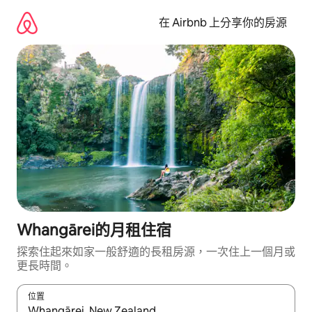
略
過
在 Airbnb 上分享你的房源
以
前
往
內
容
Whangārei的月租住宿
探索住起來如家一般舒適的長租房源，一次住上一個月或
更長時間。
位置
如有搜尋結果，瀏覽內容時請使用上下箭頭，或輕點、滑動裝置。