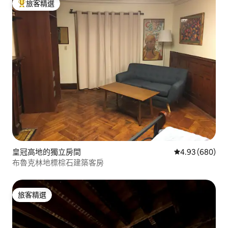
旅客精選
旅客精選榜首
皇冠高地的獨立房間
從 680 則評價
4.93 (680)
布魯克林地標棕石建築客房
旅客精選
旅客精選