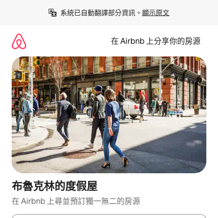
略
系統已自動翻譯部分資訊。
顯示原文
過
以
前
在 Airbnb 上分享你的房源
往
內
容
布魯克林的度假屋
在 Airbnb 上尋並預訂獨一無二的房源