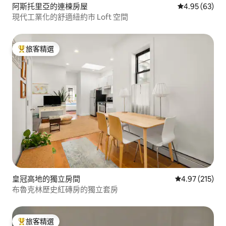
阿斯托里亞的連棟房屋
從 63 則評價
4.95 (63)
現代工業化的舒適紐約市 Loft 空間
旅客精選
旅客精選榜首
皇冠高地的獨立房間
從 215 則評價
4.97 (215)
布魯克林歷史紅磚房的獨立套房
旅客精選
旅客精選榜首