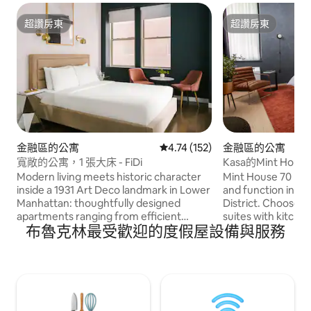
超讚房東
超讚房東
超讚房東
超讚房東
金融區的公寓
從 152 則評價中獲得 4.74 的平
4.74 (152)
金融區的公寓
寬敞的公寓，1 張大床 - FiDi
Kasa的Mint Hous
間公寓
Modern living meets historic character
Mint House 70 Pine
inside a 1931 Art Deco landmark in Lower
and function in Ma
Manhattan: thoughtfully designed
District. Choose 
apartments ranging from efficient
suites with kitchen
布魯克林最受歡迎的度假屋設備與服務
studios to spacious three-bedroom
with access to ame
layouts, all with fully equipped kitchens
fitness center an
and contemporary finishes. Enjoy a
on-site Michelin-s
range of shared amenities, including a
Shy and SAGA. Ou
rooftop with views of the city and
and suites offer s
Brooklyn Bridge, coworking and meeting
provide 24/7 on-si
spaces, a game room, and a 24-hour
services, includin