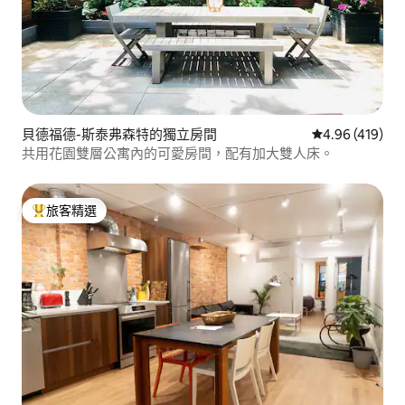
貝德福德-斯泰弗森特的獨立房間
從 419 則評價
4.96 (419)
共用花園雙層公寓內的可愛房間，配有加大雙人床。
旅客精選
旅客精選榜首