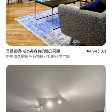
貝德福德-斯泰弗森特的獨立房間
從 107 則評價
4.94 (107)
歷史悠久的褐色石獨棟別墅的可愛空間