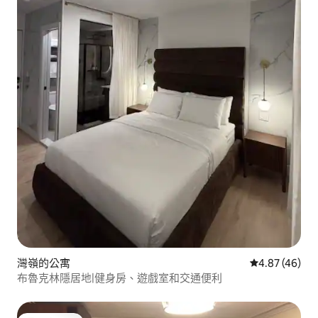
灣嶺的公寓
從 46 則評價
4.87 (46)
布魯克林隱居地|健身房、遊戲室和交通便利