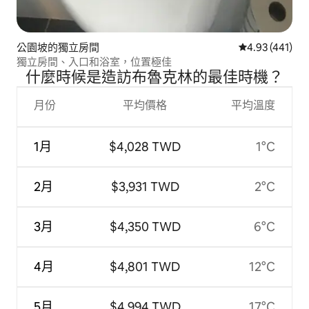
公園坡的獨立房間
從 441 則評價
4.93 (441)
獨立房間、入口和浴室，位置極佳
什麼時候是造訪布魯克林的最佳時機？
月份
平均價格
平均溫度
1月
$4,028 TWD
1°C
2月
$3,931 TWD
2°C
3月
$4,350 TWD
6°C
4月
$4,801 TWD
12°C
5月
$4,994 TWD
17°C