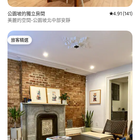
公園坡的獨立房間
從 141 則評價
4.91 (141)
美麗的空間-公園坡北中部安靜
旅客精選
旅客精選