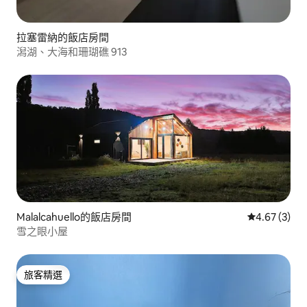
拉塞雷納的飯店房間
潟湖、大海和珊瑚礁 913
Malalcahuello的飯店房間
從 3 則評價
4.67 (3)
雪之眼小屋
旅客精選
旅客精選