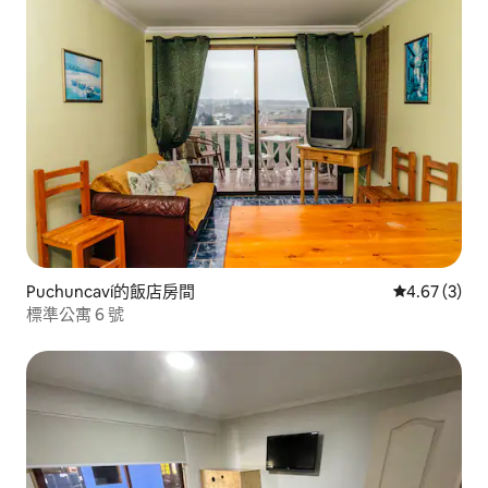
Puchuncaví的飯店房間
從 3 則評價
4.67 (3)
標準公寓 6 號