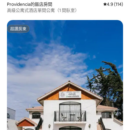
Providencia的飯店房間
從 114 則評
4.9 (114)
高級公寓式酒店單間公寓（1 間臥室）
超讚房東
超讚房東