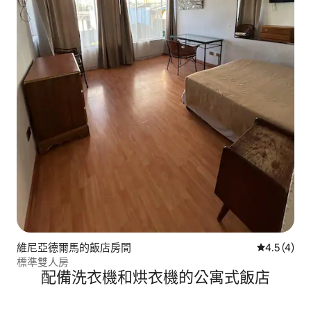
維尼亞德爾馬的飯店房間
從 4 則評價
4.5 (4)
標準雙人房
配備洗衣機和烘衣機的公寓式飯店