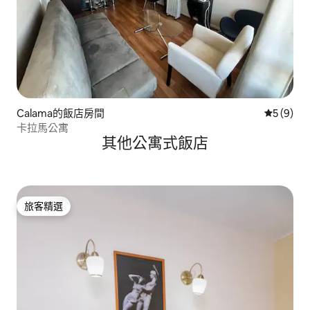
Calama的飯店房間
從 9 則
5 (9)
卡拉馬公寓
其他公寓式飯店
旅客精選
旅客精選