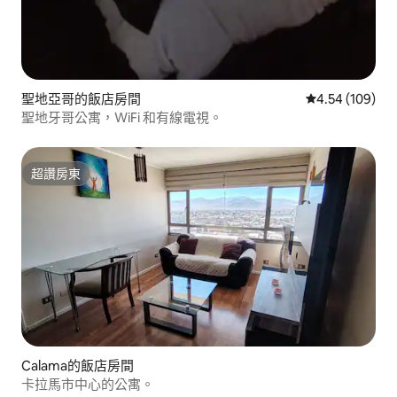
聖地亞哥的飯店房間
從 109 則評價
4.54 (109)
聖地牙哥公寓，WiFi 和有線電視。
超讚房東
超讚房東
Calama的飯店房間
卡拉馬市中心的公寓。