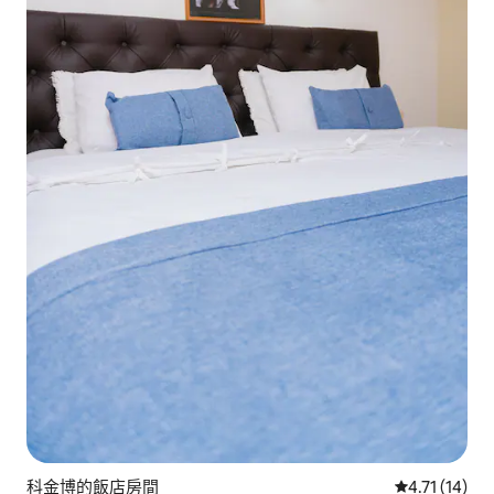
科金博的飯店房間
從 14 則評價
4.71 (14)