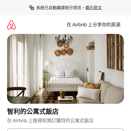
略
系統已自動翻譯部分資訊。
顯示原文
過
以
前
在 Airbnb 上分享你的房源
往
內
容
智利的公寓式飯店
在 Airbnb 上搜尋和預訂獨特的公寓式飯店