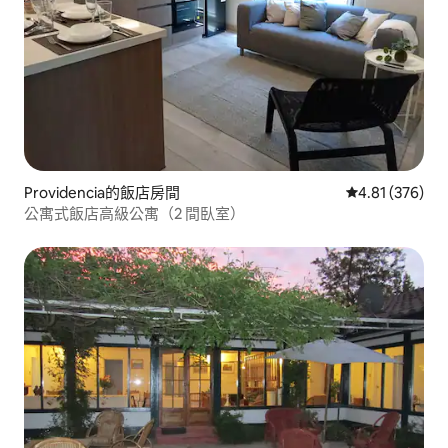
Providencia的飯店房間
從 376 則評價
4.81 (376)
公寓式飯店高級公寓（2 間臥室）