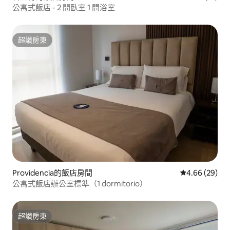
公寓式飯店 - 2 間臥室 1 間浴室
超讚房東
超讚房東
Providencia的飯店房間
從 29 則評價
4.66 (29)
公寓式飯店辦公室標準（1 dormitorio）
超讚房東
超讚房東