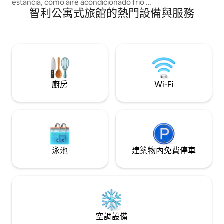
estancia, como aire acondicionado frío /
智利公寓式旅館的熱門設備與服務
calor, utensilio de cocina, vajilla , ropa de
cama , toallas y más ! WIFI COMO
CORTESÍA EMP. Movistar alojamiento no
asegura la estabilidad de conexión!
Departamento de 1 dormitorio con cama
matrimonial. En sala disponen de un sofá
cama ! Se aclarar que el sofá cama es
para 1 persona adulta o 2 niños! ,
廚房
Wi-Fi
Estacionamiento con reserva
泳池
建築物內免費停車
空調設備