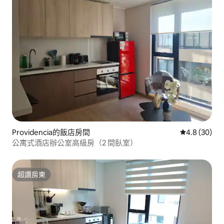
Providencia的飯店房間
從 30 則評
4.8 (30)
公寓式酒店辦公室高級房（2 間臥室）
超讚房東
超讚房東