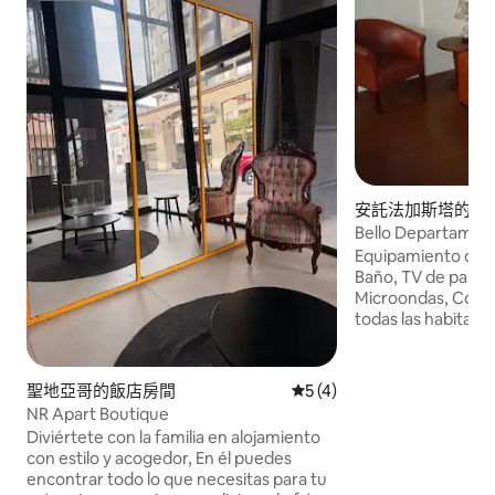
安託法加斯塔的飯
Bello Departamen
Equipamiento de l
Baño, TV de pantall
Microondas, Cocina Hay WiFi grati
todas las habitacio
habitación: 42 m² 
doble Dormitorio 2
聖地亞哥的飯店房間
從 4 則評價中獲得 5 的平均
5 (4)
NR Apart Boutique
Diviértete con la familia en alojamiento
con estilo y acogedor, En él puedes
encontrar todo lo que necesitas para tu