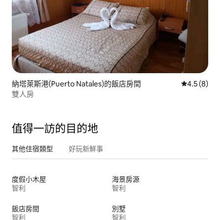
納塔萊斯港(Puerto Natales)的飯店房間
從 8 則評價
4.5 (8)
雙人房
值得一訪的目的地
其他住宿類型
好玩新鮮事
度假小木屋
海景房源
智利
智利
飯店房間
別墅
智利
智利