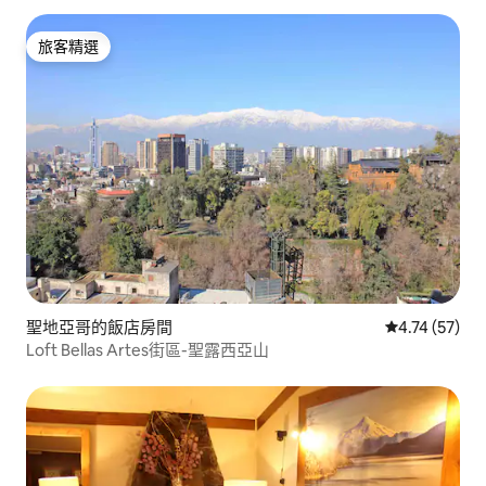
旅客精選
旅客精選
聖地亞哥的飯店房間
從 57 則評價
4.74 (57)
Loft Bellas Artes街區-聖露西亞山