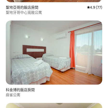
聖地亞哥的飯店房間
從 77 則評
4.9 (77)
聖地牙哥中心寬敞公寓
科金博的飯店房間
麻雀公寓