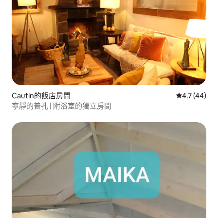
Cautin的飯店房間
從 44 則評
4.7 (44)
寧靜的普孔 | 附浴室的獨立房間