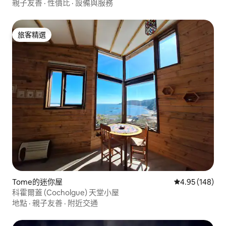
親子友善
·
性價比
·
設備與服務
旅客精選
旅客精選
Tome的迷你屋
從 148 則評價
4.95 (148)
科霍爾蓋 (Cocholgue) 天堂小屋
地點
·
親子友善
·
附近交通