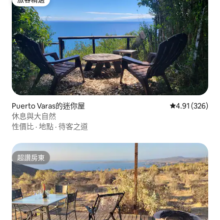
旅客精選
Puerto Varas的迷你屋
從 326 則評價
4.91 (326)
休息與大自然
性價比
·
地點
·
待客之道
超讚房東
超讚房東