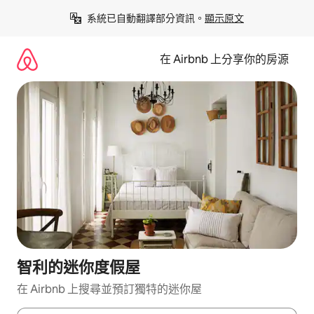
略
系統已自動翻譯部分資訊。
顯示原文
過
以
前
在 Airbnb 上分享你的房源
往
內
容
智利的迷你度假屋
在 Airbnb 上搜尋並預訂獨特的迷你屋