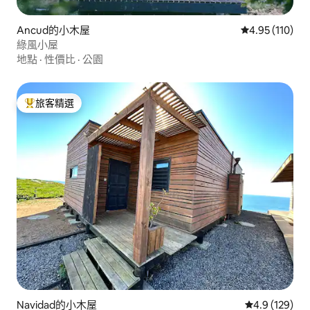
Ancud的小木屋
從 110 則評價
4.95 (110)
綠風小屋
地點
·
性價比
·
公園
旅客精選
旅客精選榜首
Navidad的小木屋
從 129 則評
4.9 (129)