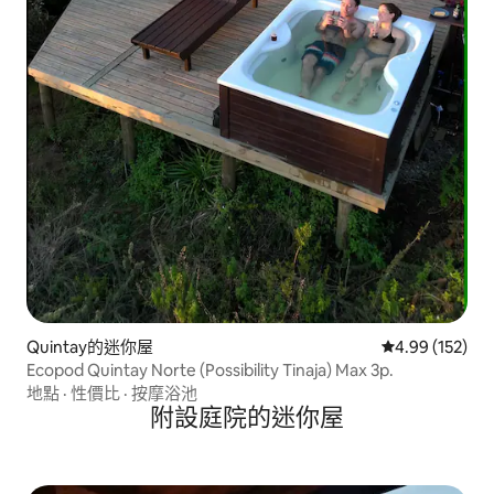
Quintay的迷你屋
從 152 則評價
4.99 (152)
Ecopod Quintay Norte (Possibility Tinaja) Max 3p.
地點
·
性價比
·
按摩浴池
附設庭院的迷你屋