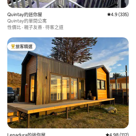
Quintay的迷你屋
從 335 則評
4.9 (335)
Quintay的單間公寓
性價比
·
親子友善
·
待客之道
旅客精選
旅客精選榜首
Lenadura的迷你屋
從 112 則評價
4.98 (112)