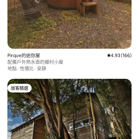
Pirque的迷你屋
從 166 則評價
4.93 (166)
配備戶外熱水壺的鄉村小屋
地點
·
性價比
·
安靜
旅客精選
旅客精選