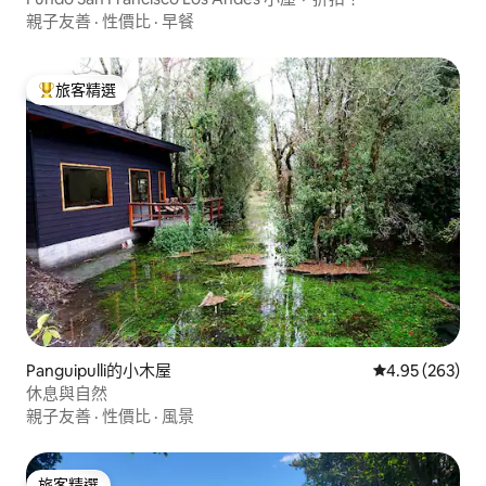
親子友善
·
性價比
·
早餐
旅客精選
旅客精選榜首
Panguipulli的小木屋
從 263 則評價
4.95 (263)
休息與自然
親子友善
·
性價比
·
風景
旅客精選