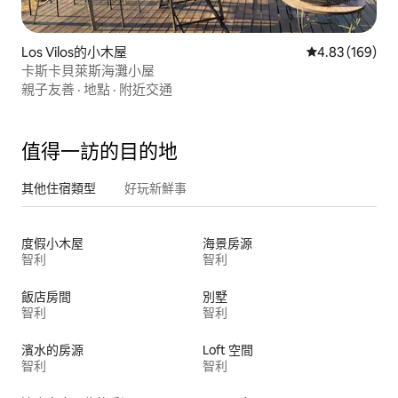
Los Vilos的小木屋
從 169 則評價
4.83 (169)
卡斯卡貝萊斯海灘小屋
親子友善
·
地點
·
附近交通
值得一訪的目的地
其他住宿類型
好玩新鮮事
度假小木屋
海景房源
智利
智利
飯店房間
別墅
智利
智利
濱水的房源
Loft 空間
智利
智利