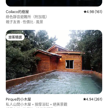
Coilaco的樹屋
從 161 則評價
4.98 (161)
綠色靜音避難所（附加瓶）
親子友善
·
性價比
·
風景
旅客精選
旅客精選
Pirque的小木屋
從 261 則評價
4.94 (261)
私人山間小木屋 + 按摩浴缸 + 絕美景觀