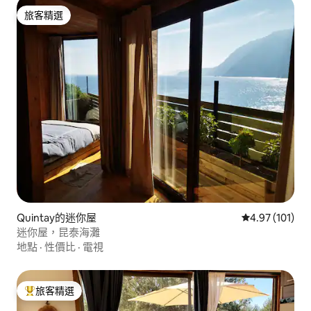
旅客精選
旅客精選
Quintay的迷你屋
從 101 則評價
4.97 (101)
迷你屋，昆泰海灘
地點
·
性價比
·
電視
旅客精選
旅客精選榜首