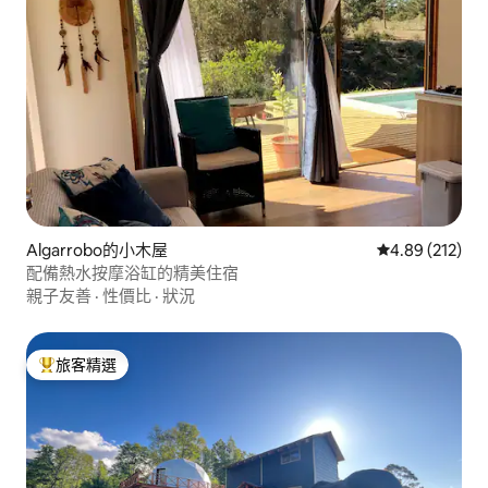
Algarrobo的小木屋
從 212 則評價
4.89 (212)
配備熱水按摩浴缸的精美住宿
親子友善
·
性價比
·
狀況
旅客精選
旅客精選榜首