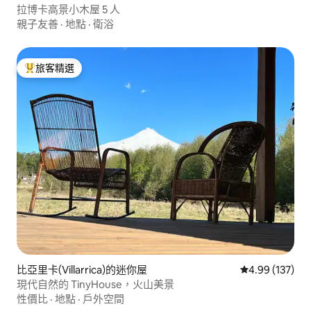
拉博卡高景小木屋 5 人
親子友善
·
地點
·
衛浴
旅客精選
旅客精選榜首
比亞里卡(Villarrica)的迷你屋
從 137 則評價
4.99 (137)
現代自然的 TinyHouse，火山美景
性價比
·
地點
·
戶外空間