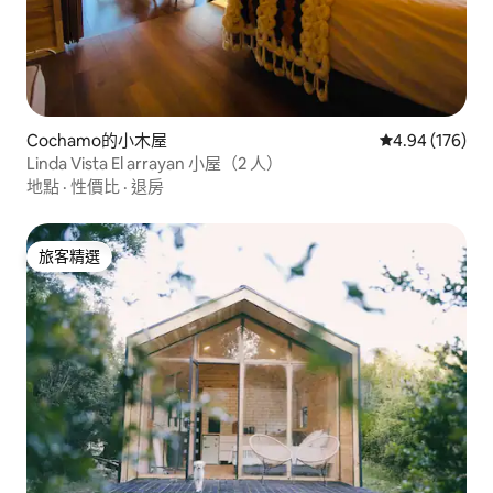
Cochamo的小木屋
從 176 則評價
4.94 (176)
Linda Vista El arrayan 小屋（2 人）
地點
·
性價比
·
退房
旅客精選
旅客精選