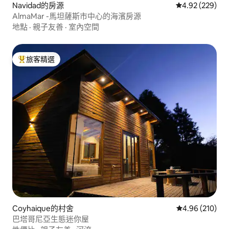
Navidad的房源
從 229 則評價
4.92 (229)
AlmaMar -馬坦薩斯市中心的海濱房源
地點
·
親子友善
·
室內空間
旅客精選
旅客精選榜首
Coyhaique的村舍
從 210 則評價
4.96 (210)
巴塔哥尼亞生態迷你屋