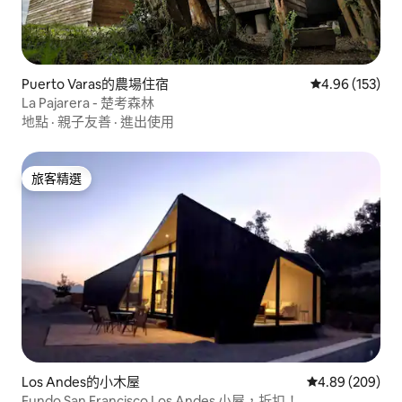
Puerto Varas的農場住宿
從 153 則評價
4.96 (153)
La Pajarera - 楚考森林
地點
·
親子友善
·
進出使用
旅客精選
旅客精選
Los Andes的小木屋
從 209 則評價
4.89 (209)
Fundo San Francisco Los Andes 小屋，折扣！