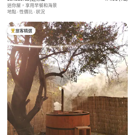
迷你屋，享用早餐和海景
地點
·
性價比
·
狀況
旅客精選
旅客精選榜首