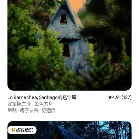
Lo Barnechea, Santiago的迷你屋
從 127 則評價
4.91 (127)
安第斯方舟 - 藍色方舟
地點
·
親子友善
·
舒適度
旅客精選
旅客精選榜首