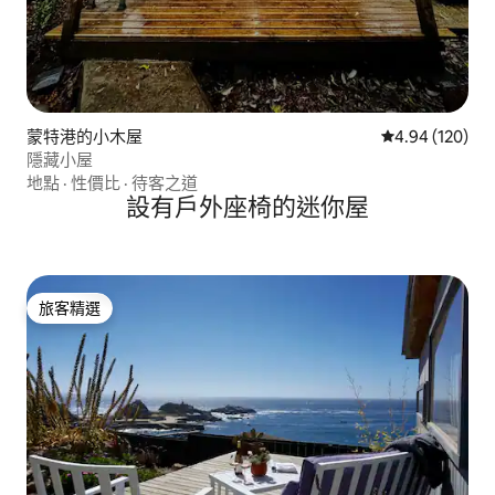
蒙特港的小木屋
從 120 則評價
4.94 (120)
隱藏小屋
地點
·
性價比
·
待客之道
設有戶外座椅的迷你屋
旅客精選
旅客精選