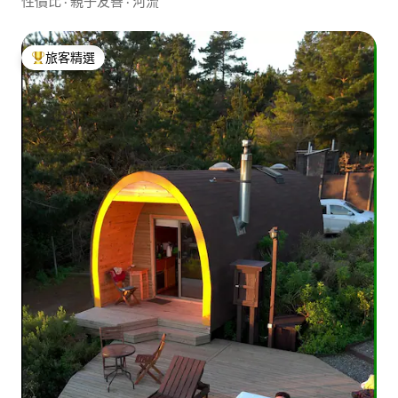
性價比
·
親子友善
·
河流
旅客精選
旅客精選榜首