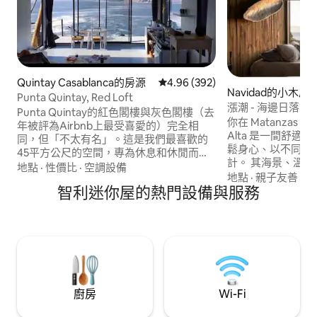
Quintay Casablanca的房源
從 392 則評價中獲得 4.96 的平
4.96 (392)
Navidad的小木屋
Punta Quintay, Red Loft
漲潮 - 海邊日落
Punta Quintay的紅色閣樓與灰色閣樓（去
你在 Matanzas 海邊的
年被評為Airbnb上最受喜愛的）完全相
Alta 是一間舒
同，但「不太有名」。這是我們最喜歡的
鬆身心、以不同的
45平方公尺的空間，專為休息和休閒而設
計。 其海景、溫馨的氛圍和可供使用的屋
計。更多隱藏在充滿花朵、岩石和docas的
地點
·
性價比
·
空調設備
頂，讓人想要欣賞
地點
·
親子友善
·
周
峽谷中。紅色閣樓（Red Loft）擁有Playa
智利迷你屋的熱門設備與服務
音，並享受令人難
Grande de Quintay灣的乾淨獨特景觀、
閒醒來、看著太陽
精美的床單、加大雙人床和烹飪所需的一
一天的地方。 非常適合尋求寧靜、大自然
切，並可欣賞最佳的海景。您可以看到一
和時間的情侶，讓
切，但沒有人看到您。
大海的時光。
廚房
Wi-Fi