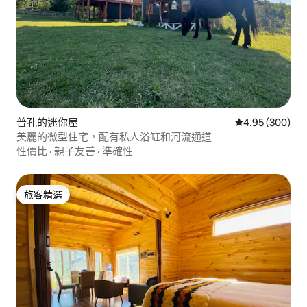
普孔的迷你屋
從 300 則評價
4.95 (300)
美麗的微型住宅，配有私人浴缸和河流通道
性價比
·
親子友善
·
準確性
旅客精選
旅客精選