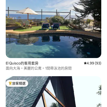
El Quisco的客用套房
從 93 則評價
4.99 (93)
面向大海。美麗的公寓。1間帶泳池的房間
旅客精選
旅客精選榜首