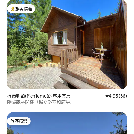
旅客精選
旅客精選榜首
披市勒畝(Pichilemu)的客用套房
從 56 則評價
4.95 (56)
隱藏森林閣樓（獨立浴室和廚房）
旅客精選
旅客精選