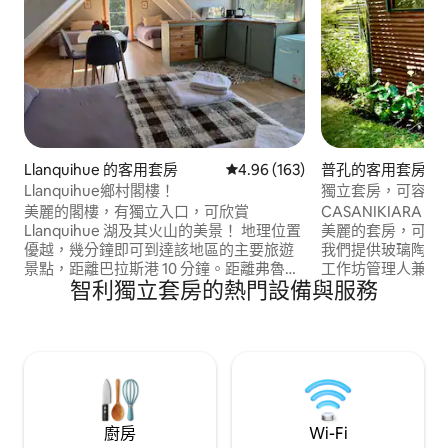
Llanquihue 的客用套房
從 163 則評價中獲得 4.96 的平
4.96 (163)
普孔的客用套房
Llanquihue鄉村閣樓！
獨立套房，可容納 2
美麗的閣樓，有獨立入口，可欣賞
CASANIKIARA S
Llanquihue 湖及其火山的美景！ 地理位置
美麗的套房，可供兩人入住
優越，幾分鐘即可到達該地區的主要旅遊
我們提供玻璃陶瓷
景點，距離巴拉斯港 10 分鐘。距離弗魯蒂
工作坊管理人兼工藝師 N
智利獨立套房的熱門設備與服務
亞爾 (Frutillar) 15 分鐘，距離蘭基韋
作品。 自然安靜的
(Llanquihue) 及其海灘 2 分鐘，距離機場
從普孔市中心開車僅需
30 分鐘。非常適合遠離喧囂，但同時又靠
分鐘。 停車位、WiF
近一切，沉浸在該地區美麗的乳製品農場
選擇使用，但需支
中！ 一分鐘即可抵達體操俱樂部的私人海
歡藝術、設計和裝
灘，這是一個美麗的海灘，可以享受夏
擇，我們期待見到
天！
廚房
Wi-Fi