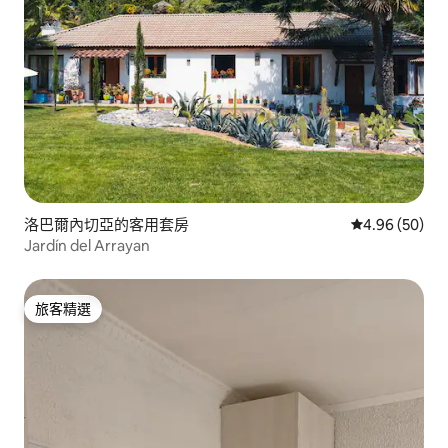
洛巴爾內切亞的客用套房
從 50 則評價
4.96 (50)
Jardín del Arrayan
旅客精選
旅客精選