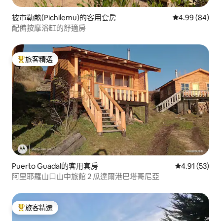
披市勒畝(Pichilemu)的客用套房
從 84 則評價
4.99 (84)
配備按摩浴缸的舒適房
旅客精選
旅客精選榜首
Puerto Guadal的客用套房
從 53 則評價
4.91 (53)
阿里耶羅山口山中旅館 2 瓜達爾港巴塔哥尼亞
旅客精選
旅客精選榜首