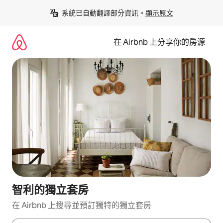
略
系統已自動翻譯部分資訊。
顯示原文
過
以
前
在 Airbnb 上分享你的房源
往
內
容
智利的獨立套房
在 Airbnb 上搜尋並預訂獨特的獨立套房