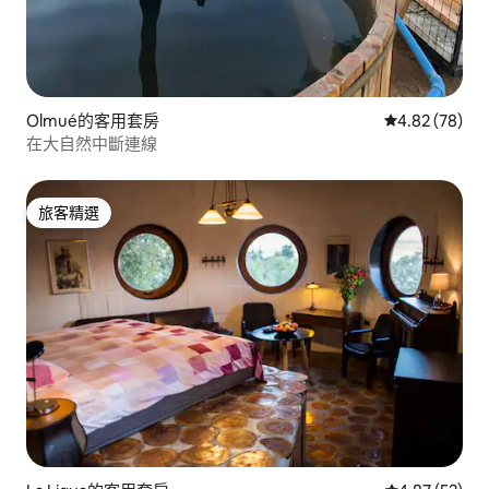
Olmué的客用套房
從 78 則評價
4.82 (78)
在大自然中斷連線
旅客精選
旅客精選