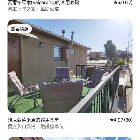
瓦爾帕萊索(Valparaíso)的客用套房
從 17 則評
5.0 (17)
海軍上將之家，單間公寓
旅客精選
旅客精選
維尼亞德爾馬的客用套房
從 30 則評價
4.97 (30)
獨立入口公寓，附設停車位