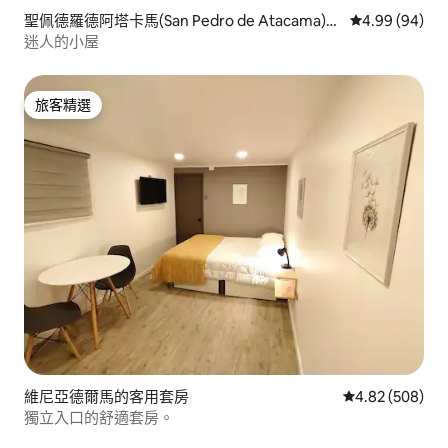
聖佩德羅德阿塔卡馬(San Pedro de Atacama)的
從 94 則評價
4.99 (94)
客用套房
迷人的小屋
旅客精選
旅客精選
維尼亞德爾馬的客用套房
從 508 則評價
4.82 (508)
獨立入口的舒適套房。