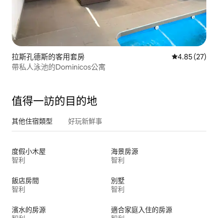
拉斯孔德斯的客用套房
從 27 則評價
4.85 (27)
帶私人泳池的Dominicos公寓
值得一訪的目的地
其他住宿類型
好玩新鮮事
度假小木屋
海景房源
智利
智利
飯店房間
別墅
智利
智利
濱水的房源
適合家庭入住的房源