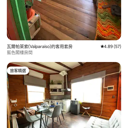
瓦爾帕萊索(Valparaíso)的客用套房
從 57 則評價
4.89 (57)
藍色閣樓房間
旅客精選
旅客精選