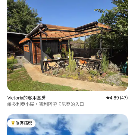
Victoria的客用套房
從 47 則評價
4.89 (47)
維多利亞小屋，智利阿勞卡尼亞的入口
旅客精選
旅客精選榜首