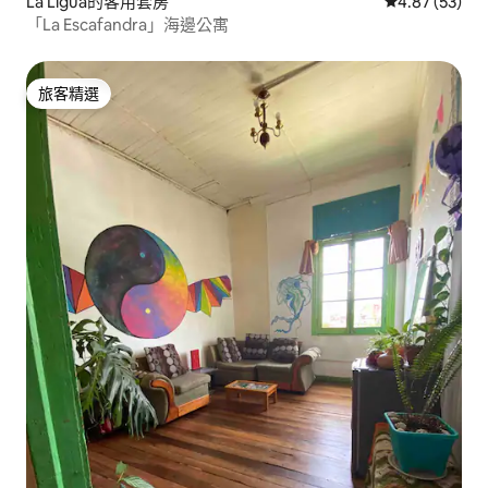
La Ligua的客用套房
從 53 則評價
4.87 (53)
「La Escafandra」海邊公寓
旅客精選
旅客精選