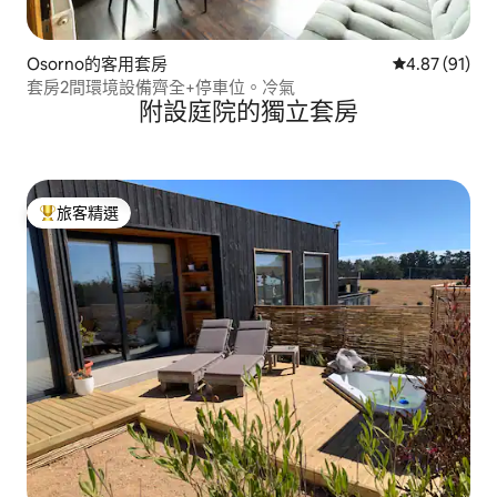
Osorno的客用套房
從 91 則評價
4.87 (91)
套房2間環境設備齊全+停車位。冷氣
附設庭院的獨立套房
旅客精選
旅客精選榜首