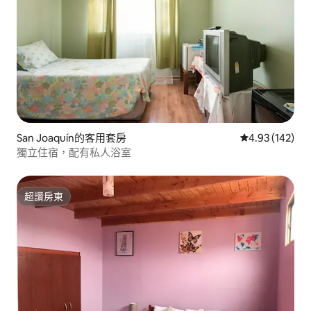
San Joaquín的客用套房
從 142 則評價
4.93 (142)
獨立住宿，配有私人浴室
超讚房東
超讚房東