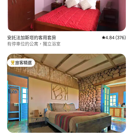
安託法加斯塔的客用套房
從 376 則評價
4.84 (376)
有停車位的公寓，獨立浴室
旅客精選
旅客精選榜首