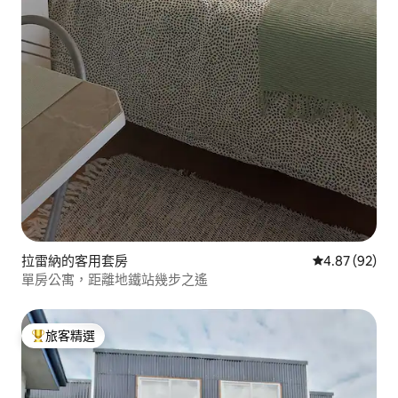
拉雷納的客用套房
從 92 則評價
4.87 (92)
單房公寓，距離地鐵站幾步之遙
旅客精選
旅客精選榜首