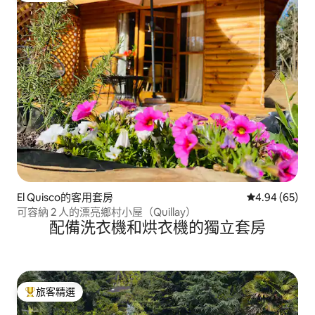
El Quisco的客用套房
從 65 則評價
4.94 (65)
可容納 2 人的漂亮鄉村小屋（Quillay）
配備洗衣機和烘衣機的獨立套房
旅客精選
旅客精選榜首