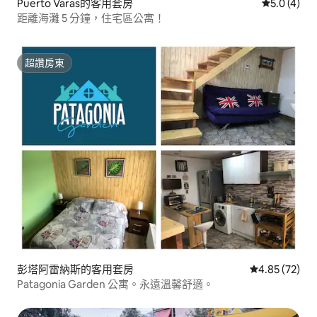
Puerto Varas的客用套房
從 4 則評價
5.0 (4)
距離海灘 5 分鐘，住宅區公寓！️
超讚房東
超讚房東
彭塔阿雷納斯的客用套房
從 72 則評價
4.85 (72)
Patagonia Garden 公寓。永遠溫馨舒適。