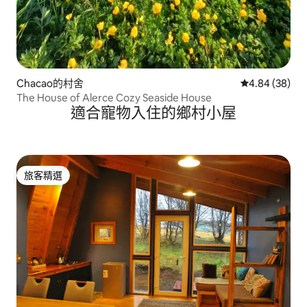
Chacao的村舍
從 38 則評價
4.84 (38)
The House of Alerce Cozy Seaside House
適合寵物入住的鄉村小屋
旅客精選
旅客精選