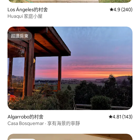
Los Ángeles的村舍
從 240 則評
4.9 (240)
Huaqui 家庭小屋
超讚房東
超讚房東
Algarrobo的村舍
從 143 則評價
4.81 (143)
Casa Bosquemar · 享有海景的寧靜