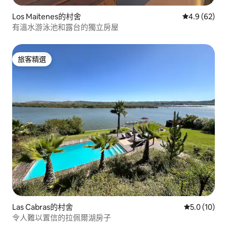
Los Maitenes的村舍
從 62 則評
4.9 (62)
有溫水游泳池和露台的獨立房屋
旅客精選
旅客精選
Las Cabras的村舍
從 10 則評
5.0 (10)
令人難以置信的拉佩爾湖房子