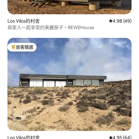
Los Vilos的村舍
從 49 則評價
4.98 (49)
與家人一起享受的美麗房子。REWEHouse
旅客精選
旅客精選榜首
Los Vilos的村舍
從 64 則評價
4.95 (64)