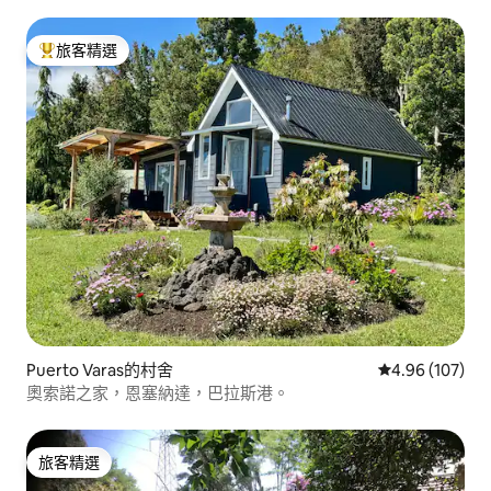
旅客精選
旅客精選榜首
Puerto Varas的村舍
從 107 則評價
4.96 (107)
奧索諾之家，恩塞納達，巴拉斯港。
旅客精選
旅客精選