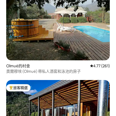
Olmué的村舍
從 261 則評價
4.77 (261)
奧爾穆埃 (Olmué) 帶私人酒窖和泳池的房子
旅客精選
旅客精選榜首