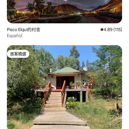
Pisco Elqui的村舍
從 115 則評價
4.89 (115)
Español
旅客精選
旅客精選