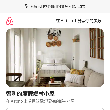
略
系統已自動翻譯部分資訊。
顯示原文
過
以
前
在 Airbnb 上分享你的房源
往
內
容
智利的度假鄉村小屋
在 Airbnb 上搜尋並預訂獨特的鄉村小屋