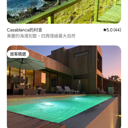
Casablanca的村舍
從 44 則評
5.0 (44)
美麗的海濱別墅，四周環繞著大自然
旅客精選
旅客精選