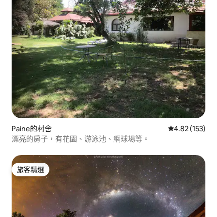
Paine的村舍
從 153 則評價
4.82 (153)
漂亮的房子，有花園、游泳池、網球場等。
旅客精選
旅客精選