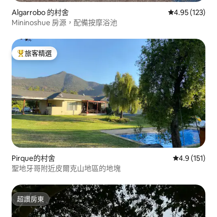
Algarrobo 的村舍
從 123 則評價
4.95 (123)
Mininoshue 房源，配備按摩浴池
旅客精選
旅客精選榜首
Pirque的村舍
從 151 則評
4.9 (151)
聖地牙哥附近皮爾克山地區的地塊
超讚房東
超讚房東