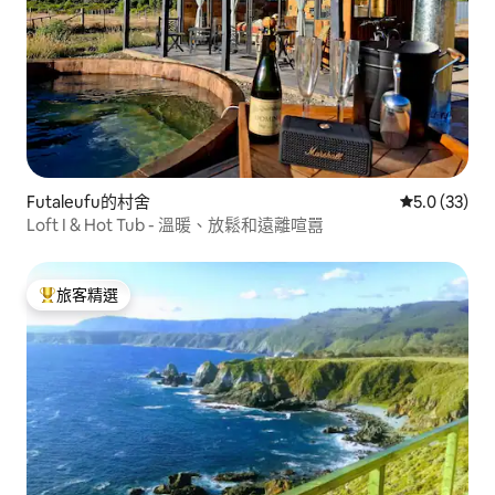
Futaleufu的村舍
從 33 則評
5.0 (33)
Loft I & Hot Tub - 溫暖、放鬆和遠離喧囂
旅客精選
旅客精選榜首