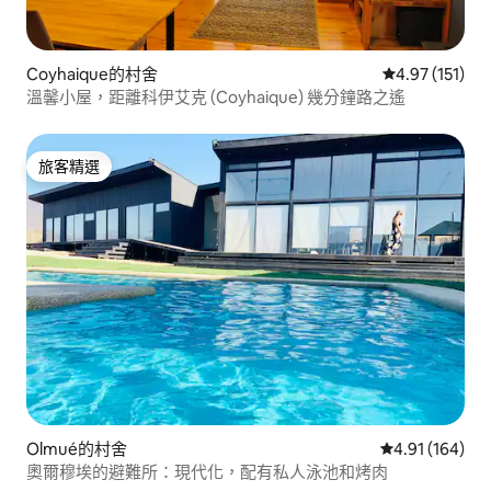
Coyhaique的村舍
從 151 則評價
4.97 (151)
溫馨小屋，距離科伊艾克 (Coyhaique) 幾分鐘路之遙
旅客精選
旅客精選
Olmué的村舍
從 164 則評價
4.91 (164)
奧爾穆埃的避難所：現代化，配有私人泳池和烤肉