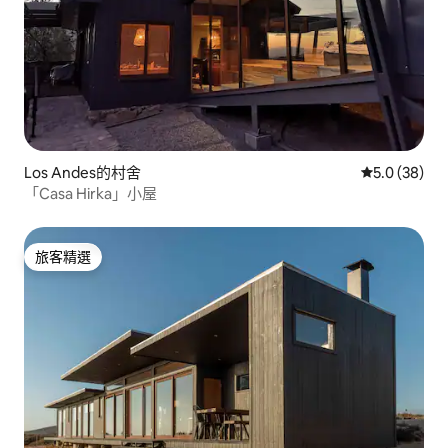
Los Andes的村舍
從 38 則評
5.0 (38)
「Casa Hirka」小屋
旅客精選
旅客精選