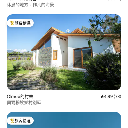
休息的地方。非凡的海景
旅客精選
旅客精選榜首
Olmué的村舍
從 73 則評價
4.99 (73)
奧爾穆埃鄉村別墅
旅客精選
旅客精選榜首