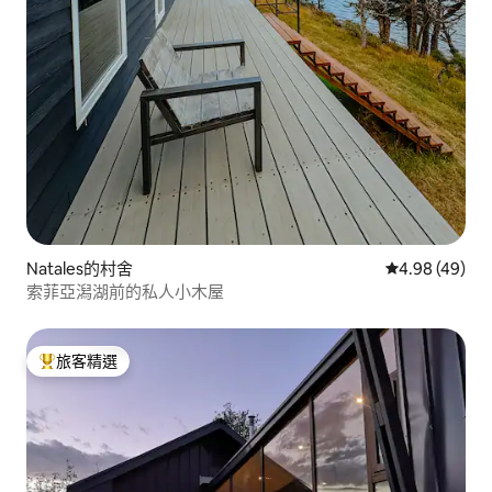
Natales的村舍
從 49 則評價
4.98 (49)
索菲亞潟湖前的私人小木屋
旅客精選
旅客精選榜首