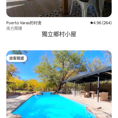
Puerto Varas的村舍
從 264 則評價
4.96 (264)
南方閣樓
獨立鄉村小屋
旅客精選
旅客精選