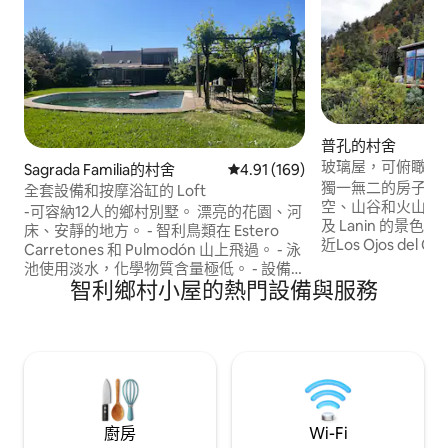
普孔的村舍
玻璃屋，可俯瞰山
Sagrada Familia的村舍
從 169 則評價中獲得 4.91 的平
4.91 (169)
獨一無二的房子，
全套設備和按摩浴缸的 Loft
空、山谷和火山、Villar
-可容納12人的鄉村別墅。 漂亮的花園、河
及 Lanin 的景色。 距離Pucon 13公里，靠
床、安靜的地方。 - 智利鳥類在 Estero
近Los Ojos del C
Carretones 和 Pulmodón 山上飛過。 - 泳
湖，面向Liucur
池使用淡水，化學物質含量極低。 - 設備
麗的自然景觀。 4*4 車輛可直達門口。 若
智利鄉村小屋的熱門設備與服務
齊全的廚房。 - 你總會找到橄欖油、海
開 4*2 車輛，您
鹽、糖、香料等... -雙層木炭烤架。 -與親
地方，可經由一條
朋好友一起享受的完美場所。 -靠近7
如有需要，您可以
tazas, Vichuquen. Llico e Iloca 有關按住
宿使用熱水浴缸的方式和費用的信息
廚房
Wi-Fi