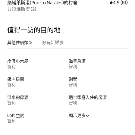
納塔萊斯港(Puerto Natales)的村舍
從 51 則評
4.9 (51)
貝拉維斯塔 (2)
值得一訪的目的地
其他住宿類型
好玩新鮮事
度假小木屋
海景房源
智利
智利
飯店房間
別墅
智利
智利
濱水的房源
適合家庭入住的房源
智利
智利
Loft 空間
顯示更多
智利