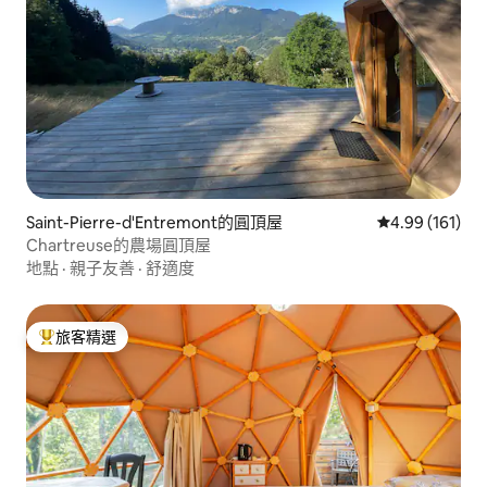
Saint-Pierre-d'Entremont的圓頂屋
從 161 則評價
4.99 (161)
Chartreuse的農場圓頂屋
地點
·
親子友善
·
舒適度
旅客精選
旅客精選榜首