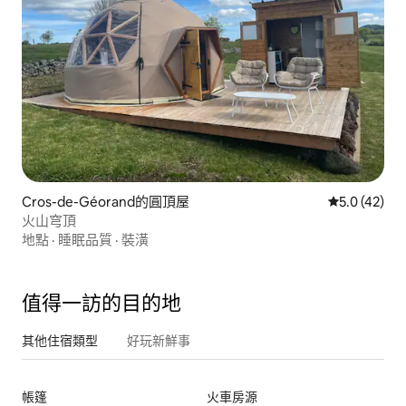
Cros-de-Géorand的圓頂屋
從 42 則評
5.0 (42)
火山穹頂
地點
·
睡眠品質
·
裝潢
值得一訪的目的地
其他住宿類型
好玩新鮮事
帳篷
火車房源