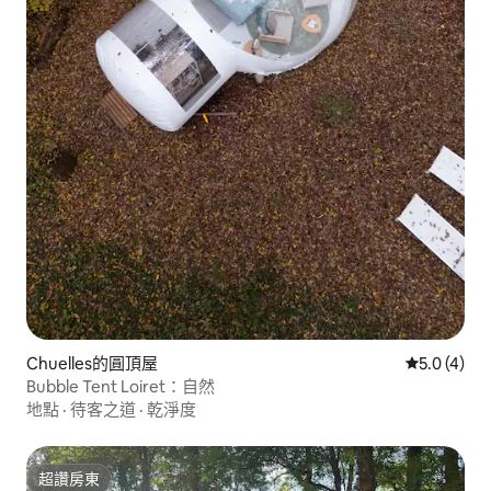
Chuelles的圓頂屋
從 4 則評價
5.0 (4)
Bubble Tent Loiret：自然
地點
·
待客之道
·
乾淨度
超讚房東
超讚房東