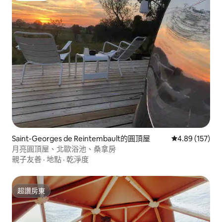
Saint-Georges de Reintembault的圓頂屋
從 157 則評價
4.89 (157)
月亮圓頂屋、北歐浴池、桑拿房
親子友善
·
地點
·
乾淨度
超讚房東
超讚房東