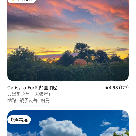
旅客精選榜首
Cerisy-la-Forêt的圓頂屋
從 177 則評價
4.98 (177)
貝恩斯之星「天狼星」
地點
·
親子友善
·
廚房
旅客精選
旅客精選