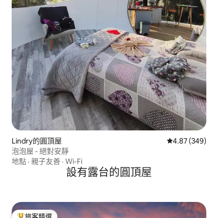
Lindry的圓頂屋
從 349 則評價
4.87 (349)
泡泡屋 - 絕對安靜
地點
·
親子友善
·
Wi-Fi
設有露台的圓頂屋
旅客精選