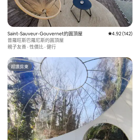
Saint-Sauveur-Gouvernet的圓頂屋
從 142 則評價
4.92 (142)
普羅旺斯巴羅尼斯的圓頂屋
親子友善
·
性價比
·
健行
超讚房東
超讚房東