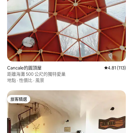
Cancale的圓頂屋
從 113 則評價
4.81 (113)
距離海灘 500 公尺的獨特愛巢
地點
·
性價比
·
風景
旅客精選
旅客精選