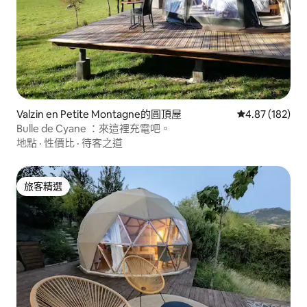
Valzin en Petite Montagne的圓頂屋
從 182 則評價
4.87 (182)
Bulle de Cyane ：來這裡充電吧。
地點
·
性價比
·
待客之道
旅客精選
旅客精選