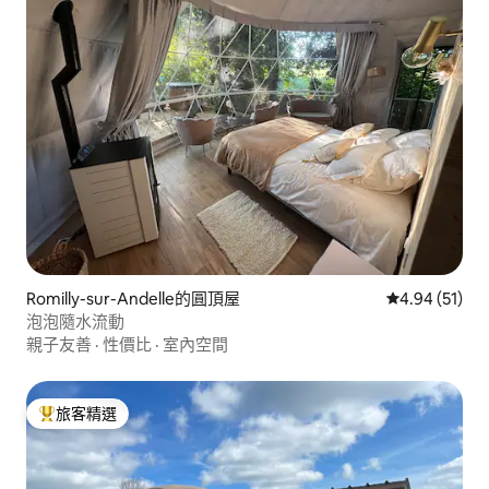
Romilly-sur-Andelle的圓頂屋
從 51 則評價
4.94 (51)
泡泡隨水流動
親子友善
·
性價比
·
室內空間
旅客精選
旅客精選榜首