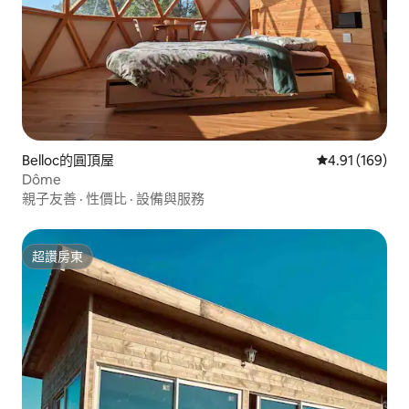
Belloc的圓頂屋
從 169 則評價
4.91 (169)
Dôme
親子友善
·
性價比
·
設備與服務
超讚房東
超讚房東