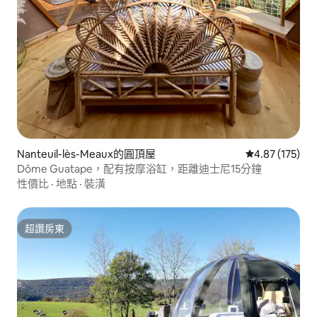
Nanteuil-lès-Meaux的圓頂屋
從 175 則評價
4.87 (175)
Dôme Guatape，配有按摩浴缸，距離迪士尼15分鐘
性價比
·
地點
·
裝潢
超讚房東
超讚房東