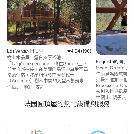
Les Vans的圓頂屋
從 190 則評價中獲得 4.94 的平
4.94 (190)
樹上水晶屋，露台按摩浴池
Requista的圓頂屋
「La géode perchée」也在Google上。
Sweet Drea
與大自然連接，在美麗的晶洞中享受不尋
河景
任由鳥鳴將您帶入
常的住宿，該晶洞位於南阿爾代什
河景。 位於一個田園詩般的環境中，靠近
（Ardèche）樹木中間的大型木製露臺
Brousse-le-Chât
上，距離地面3公尺，距離Les Vans中心3
性價比
·
地點
·
安靜
被列入世界遺產名錄的村莊
公里 -面對葡萄園和遠處的山脈，隨心所欲
Dream 圓頂屋
性價比
·
親子友善
·
享受按摩浴缸！ -提供旅行燈、牀單和毛巾
法國圓頂屋的熱門設備與服務
光的完美選擇。 喜歡派對的人和派對破壞
-早餐每人每天 10 歐元，將在現場支付，
者，請繼續尋找；
如果透過 google 或 LBC 預訂住宿，則免
靠近圖盧茲、阿爾
費 待會見，Christian
私人水