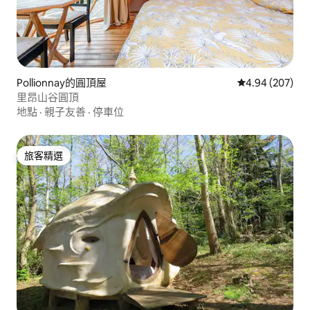
Pollionnay的圓頂屋
從 207 則評價
4.94 (207)
里昂山谷圓頂
地點
·
親子友善
·
停車位
旅客精選
旅客精選