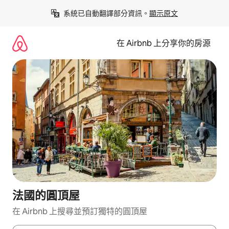
略
系統已自動翻譯部分資訊。
顯示原文
過
以
前
在 Airbnb 上分享你的房源
往
內
容
法國的圓頂屋
在 Airbnb 上搜尋並預訂獨特的圓頂屋