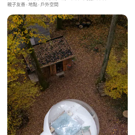
親子友善
·
地點
·
戶外空間