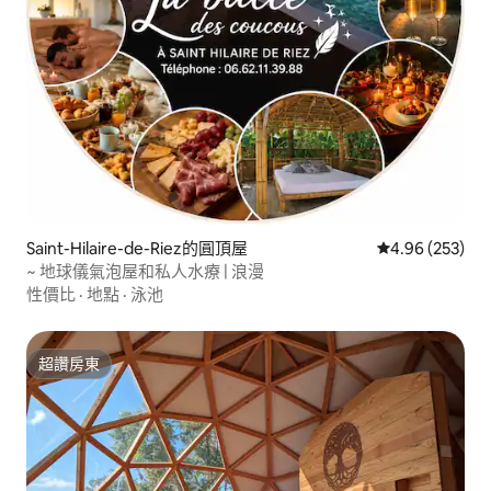
Saint-Hilaire-de-Riez的圓頂屋
從 253 則評價
4.96 (253)
~ 地球儀氣泡屋和私人水療 | 浪漫
性價比
·
地點
·
泳池
超讚房東
超讚房東