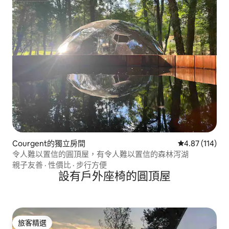
Courgent的獨立房間
從 114 則評價
4.87 (114)
令人難以置信的圓頂屋，有令人難以置信的森林泻湖
親子友善
·
性價比
·
步行方便
設有戶外座椅的圓頂屋
旅客精選
旅客精選