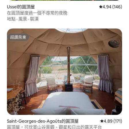
Ussel的圓頂屋
從 146 則評價
4.94 (146)
在圓頂屋度過一個不尋常的夜晚
地點
·
風景
·
裝潢
超讚房東
超讚房東
Saint-Georges-des-Agoûts的圓頂屋
從 171 則評價
4.89 (171)
圓頂屋，可欣賞山谷景觀、觀星和日出的露天平台