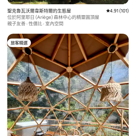
聖克魯瓦沃爾韋斯特爾的生態屋
從 101 則評價
4.91 (101)
位於阿里耶日 (Ariège) 森林中心的精靈圓頂屋
親子友善
·
性價比
·
室內空間
旅客精選
旅客精選