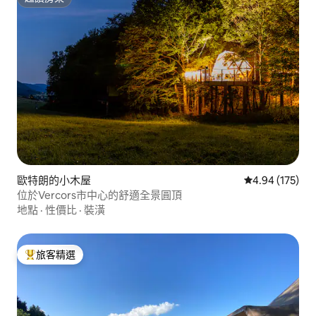
超讚房東
歐特朗的小木屋
從 175 則評價
4.94 (175)
位於Vercors市中心的舒適全景圓頂
地點
·
性價比
·
裝潢
旅客精選
旅客精選榜首