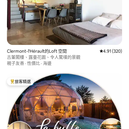
Clermont-l'Hérault的Loft 空間
從 320 則評價
4.91 (320)
古董閣樓、露臺花園、令人驚嘆的景觀
親子友善
·
性價比
·
海邊
旅客精選
旅客精選榜首