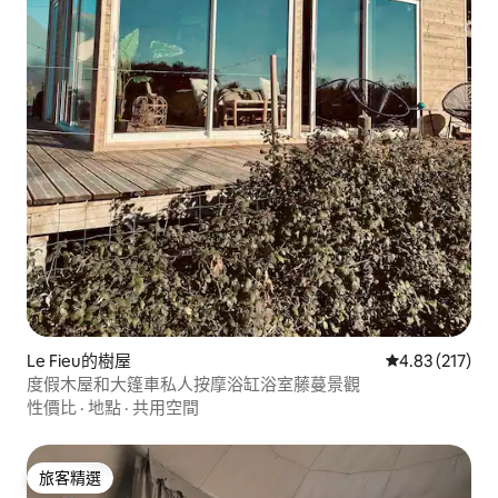
Le Fieu的樹屋
從 217 則評價
4.83 (217)
度假木屋和大篷車私人按摩浴缸浴室藤蔓景觀
性價比
·
地點
·
共用空間
旅客精選
旅客精選