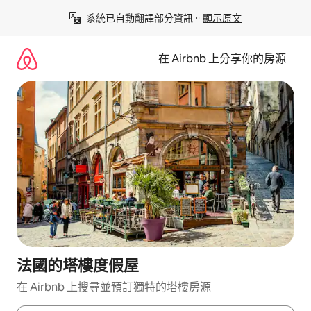
略
系統已自動翻譯部分資訊。
顯示原文
過
以
前
在 Airbnb 上分享你的房源
往
內
容
法國的塔樓度假屋
在 Airbnb 上搜尋並預訂獨特的塔樓房源