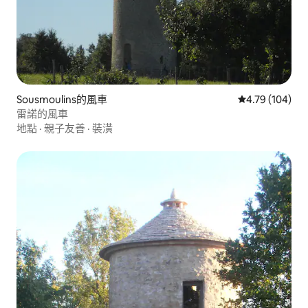
Sousmoulins的風車
從 104 則評價
4.79 (104)
雷諾的風車
地點
·
親子友善
·
裝潢