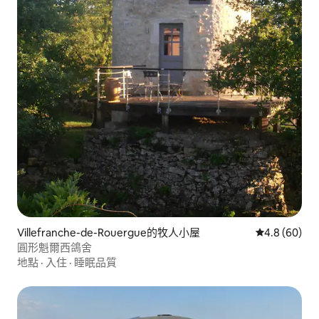
Villefranche-de-Rouergue的牧人小屋
從 60 則評價
4.8 (60)
圓形魁爾西鴿舍
地點
·
入住
·
睡眠品質