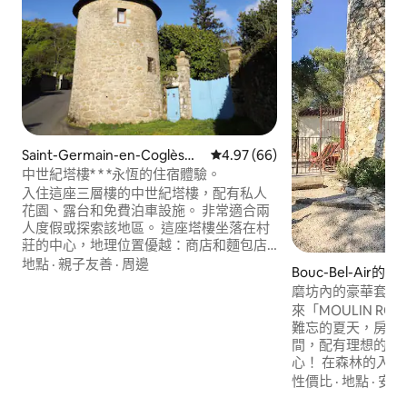
Saint-Germain-en-Coglès的
從 66 則評價中獲得 4.97 的平
4.97 (66)
房源
中世紀塔樓* * *永恆的住宿體驗。
入住這座三層樓的中世紀塔樓，配有私人
花園、露台和免費泊車設施。 非常適合兩
人度假或探索該地區。 這座塔樓坐落在村
莊的中心，地理位置優越：商店和麵包店
都在附近，附近還有許多登山步道，包括
地點
·
親子友善
·
周邊
Bouc-Bel-Air的風
「La Régalante」步道和 GR37 長途步
磨坊內的豪華套房
道。 距離富熱爾 (Fougères) 10 分鐘，距
來「MOULIN ROU
離聖米歇爾山 (Mont Saint-Michel) 35 分
難忘的夏天，房源
鐘。 距離 A84 高速公路 5 公里。 獨一無二
間，配有理想的按
的體驗：透過獨家拼圖遊戲探索房源的歷
心！ 在森林的入
史。
一座古老的油廠，
性價比
·
地點
·
安靜
艾克斯鄉村美景。