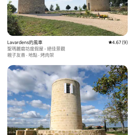
Lavardens的風車
從 9 則評價
4.67 (9)
聖瑪麗磨坊度假屋 - 絕佳景觀
親子友善
·
地點
·
烤肉架