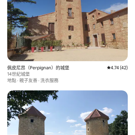
佩皮尼昂（Perpignan）的城堡
從 42 則評價
4.74 (42)
14世紀城堡
地點
·
親子友善
·
洗衣服務