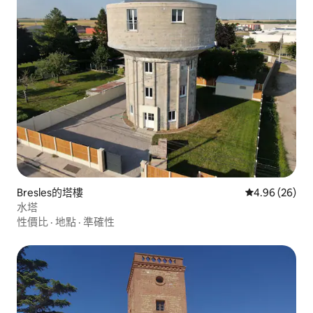
Bresles的塔樓
從 26 則評價
4.96 (26)
水塔
性價比
·
地點
·
準確性