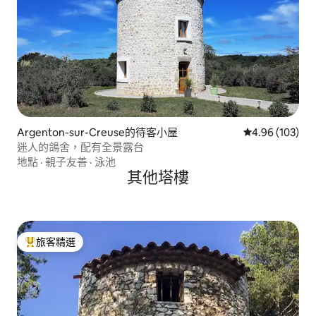
Argenton-sur-Creuse的待客小屋
從 103 則評價
4.96 (103)
迷人的鴿舍，配有全景露台
地點
·
親子友善
·
泳池
其他塔樓
旅客精選
旅客精選榜首