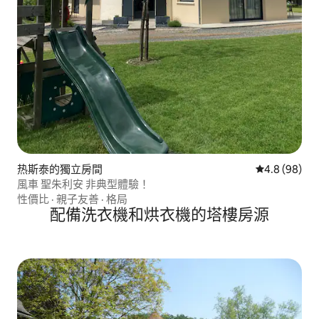
热斯泰的獨立房間
從 98 則評價
4.8 (98)
風車 聖朱利安 非典型體驗！
性價比
·
親子友善
·
格局
配備洗衣機和烘衣機的塔樓房源