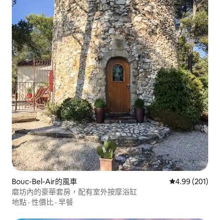
Bouc-Bel-Air的風車
從 201 則評價
4.99 (201)
磨坊內的豪華套房，配有室外按摩浴缸
地點
·
性價比
·
早餐