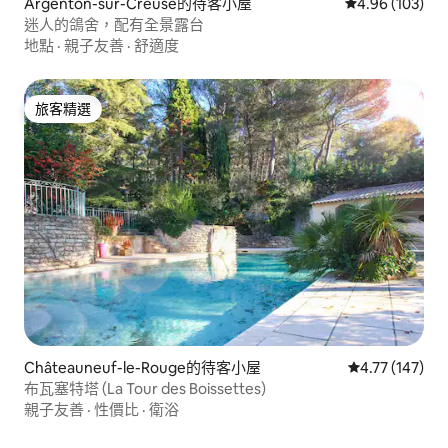
Argenton-sur-Creuse的待客小屋
從 103 則評價
4.96 (103)
迷人的鴿舍，配有全景露台
地點
·
親子友善
·
舒適度
旅客精選
旅客精選
Châteauneuf-le-Rouge的待客小屋
從 147 則評價
4.77 (147)
布瓦塞特塔 (La Tour des Boissettes)
親子友善
·
性價比
·
衛浴