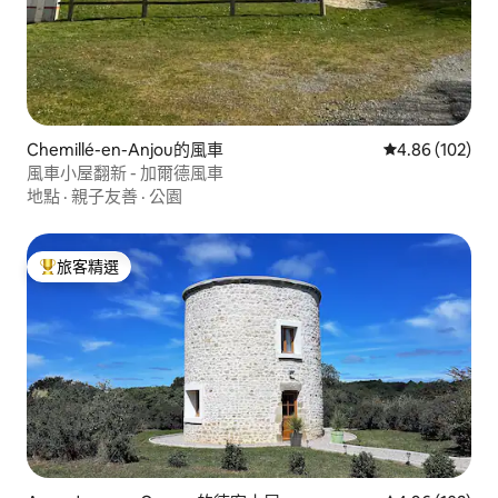
Chemillé-en-Anjou的風車
從 102 則評價
4.86 (102)
風車小屋翻新 - 加爾德風車
地點
·
親子友善
·
公園
旅客精選
旅客精選榜首