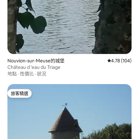
Nouvion-sur-Meuse的城堡
從 104 則評價
4.78 (104)
Château d 'eau du Triage
地點
·
性價比
·
狀況
旅客精選
旅客精選