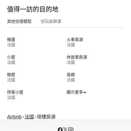
值得一訪的目的地
其他住宿類型
好玩新鮮事
帳篷
火車房源
法國
法國
小屋
休旅車房源
法國
法國
樹屋
島嶼
法國
法國
待客小屋
顯示更多
法國
Airbnb
法國
塔樓房源