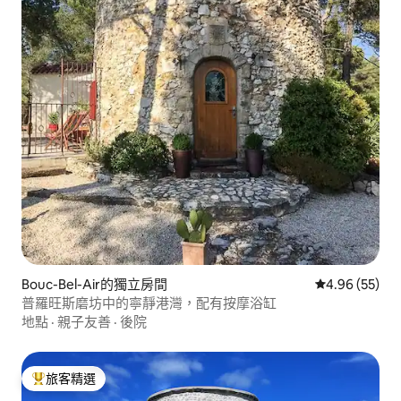
Bouc-Bel-Air的獨立房間
從 55 則評價
4.96 (55)
普羅旺斯磨坊中的寧靜港灣，配有按摩浴缸
地點
·
親子友善
·
後院
旅客精選
旅客精選榜首