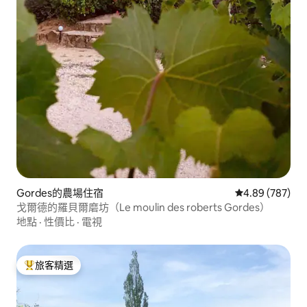
Gordes的農場住宿
從 787 則評價
4.89 (787)
戈爾德的羅貝爾磨坊（Le moulin des roberts Gordes）
地點
·
性價比
·
電視
旅客精選
旅客精選榜首