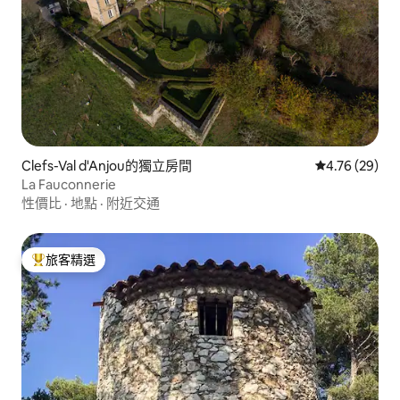
Clefs-Val d'Anjou的獨立房間
從 29 則評價
4.76 (29)
La Fauconnerie
性價比
·
地點
·
附近交通
旅客精選
旅客精選榜首