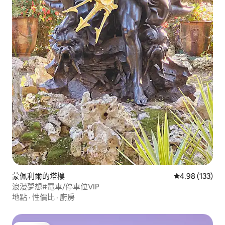
蒙佩利爾的塔樓
從 133 則評價
4.98 (133)
浪漫夢想#電車/停車位VIP
地點
·
性價比
·
廚房