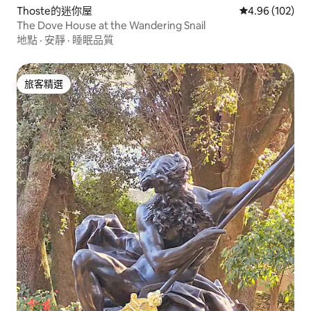
Thoste的迷你屋
從 102 則評價
4.96 (102)
The Dove House at the Wandering Snail
地點
·
安靜
·
睡眠品質
旅客精選
旅客精選