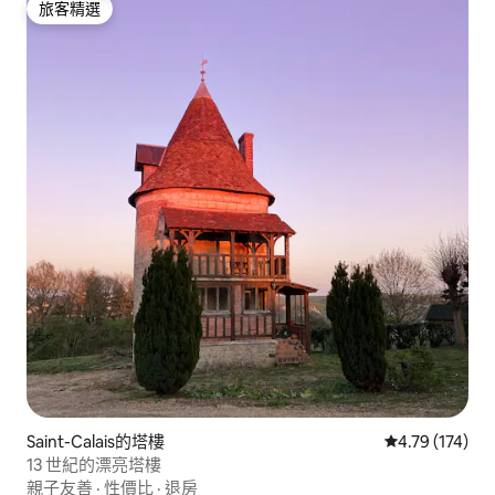
旅客精選
旅客精選
Saint-Calais的塔樓
從 174 則評價
4.79 (174)
13 世紀的漂亮塔樓
親子友善
·
性價比
·
退房