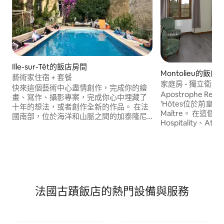
Ille-sur-Têt的飯店房間
Montolieu的飯店
藝術家住宿 + 套餐
家庭房 - 獨立衛浴
快來這個藝術中心盡情創作，完成你的繪
Apostrophe Resta
畫、寫作、攝影專案，完成你心中埋藏了
'Hôtes位於前皇家
十年的想法，或者創作全新的作品。 在法
Maître。 在這
國南部，位於海洋和山脈之間的加泰隆尼
Hospitality、Atelie
亞比利牛斯山脈 (Catalan Pyrenees) 這個
邊生活和停留是很
獨特的地方，您將受到熱情款待、享用美
成了，讓您的住宿
食、有舒適的住宿並得到悉心照顧。 造訪
忘！
我們的房源，享受新鮮多樣的美食、菜園
裡的蔬菜和當地葡萄酒！ 您只需要創作就
好。 後續就交由我們處理！
法國古蹟飯店的熱門設備與服務