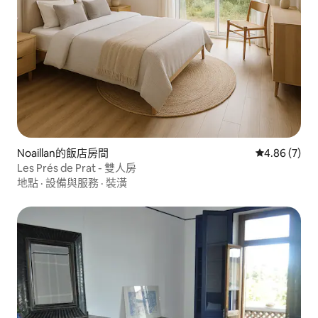
Noaillan的飯店房間
從 7 則評價
4.86 (7)
Les Prés de Prat - 雙人房
地點
·
設備與服務
·
裝潢