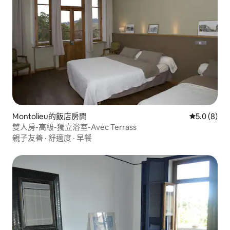
Montolieu的飯店房間
從 8 則評價
5.0 (8)
雙人房-高級-獨立浴室-Avec Terrass
親子友善
·
舒適度
·
早餐