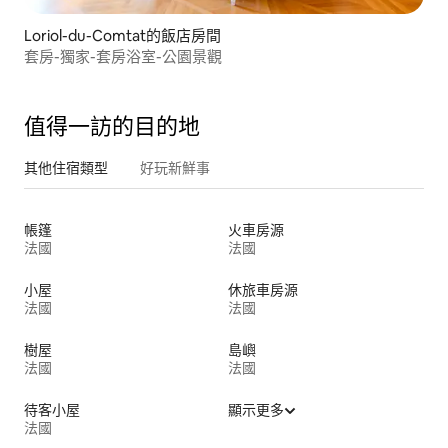
Loriol-du-Comtat的飯店房間
套房-獨家-套房浴室-公園景觀
值得一訪的目的地
其他住宿類型
好玩新鮮事
帳篷
火車房源
法國
法國
小屋
休旅車房源
法國
法國
樹屋
島嶼
法國
法國
待客小屋
顯示更多
法國