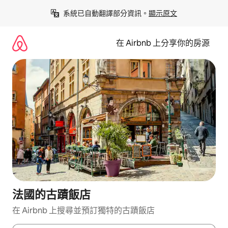
略
系統已自動翻譯部分資訊。
顯示原文
過
以
前
在 Airbnb 上分享你的房源
往
內
容
法國的古蹟飯店
在 Airbnb 上搜尋並預訂獨特的古蹟飯店