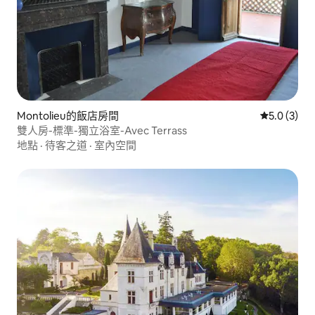
Montolieu的飯店房間
從 3 則評價
5.0 (3)
雙人房-標準-獨立浴室-Avec Terrass
地點
·
待客之道
·
室內空間