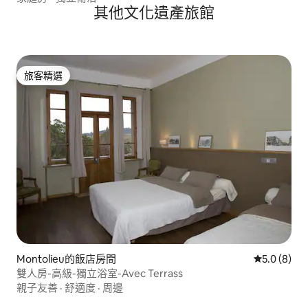
其他文化遺產旅館
旅客精選
旅客精選
Montolieu的飯店房間
從 8 則評價
5.0 (8)
雙人房-高級-獨立浴室-Avec Terrass
親子友善
·
舒適度
·
周邊