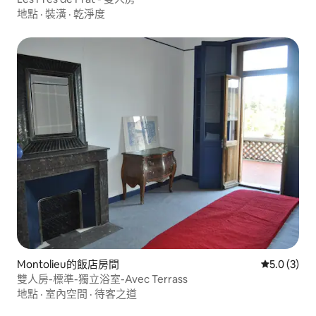
地點
·
裝潢
·
乾淨度
Montolieu的飯店房間
從 3 則評價
5.0 (3)
雙人房-標準-獨立浴室-Avec Terrass
地點
·
室內空間
·
待客之道