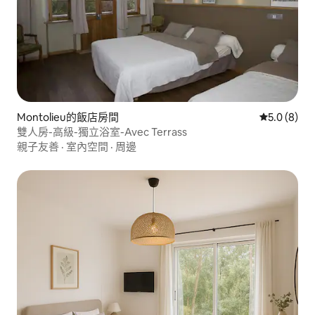
Montolieu的飯店房間
從 8 則評價
5.0 (8)
雙人房-高級-獨立浴室-Avec Terrass
親子友善
·
室內空間
·
周邊