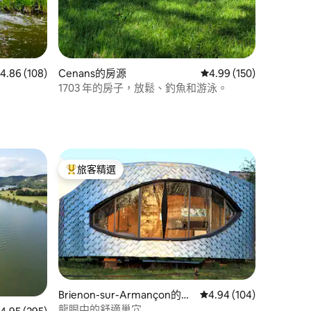
 108 則評價中獲得 4.86 的平均評分（滿分 5 分）
4.86 (108)
Cenans的房源
從 150 則評價中獲得 4
4.99 (150)
1703 年的房子，放鬆、釣魚和游泳。
旅客精選
旅客精選榜首
 分）
Brienon-sur-Armançon的公
從 104 則評價中獲得 4
4.94 (104)
寓
龍眼中的舒適巢穴