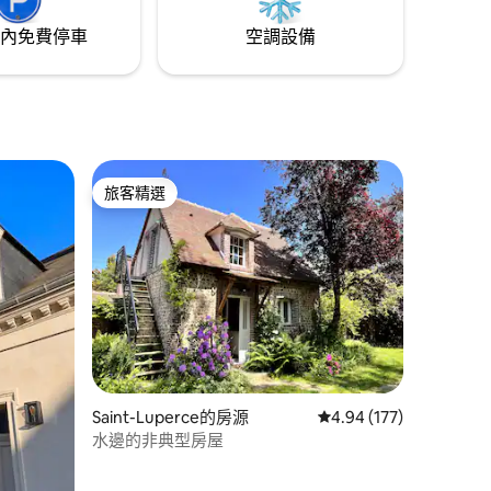
內免費停車
空調設備
旅客精選
旅客精選
 分）
Saint-Luperce的房源
從 177 則評價中獲得 4
4.94 (177)
水邊的非典型房屋