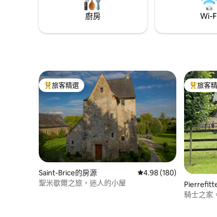
以訂購使用該地區產品製作的晚餐，每人
20 歐元（不包括葡萄酒）。 您可以在湖中
廚房
Wi-F
快速沐浴，捕捉大鯉魚和非常好的新鮮魚
類，在烤肉上油炸，或只是數數池塘周圍
的羊和牛。您周圍只有水、天空、樹木和
野生動物。毫無疑問，您將享受非凡的寧
靜。 一個不尋常的生態概念（無電力）無
疑是追求真實性的精神。 該地區的活動：
鄉村徒步旅行和山地自行車 奧圖恩歷史城
旅客精選
旅客
市 千佛寺，歐洲最大的佛教冥想中心。 45
旅客精選榜首
旅客精選
分鐘車程： 特級酒莊之路
Saint-Brice的房源
從 180 則評價中獲得 4.
4.98 (180)
聖米歇爾之旅，迷人的小屋
Pierrefi
騎士之家