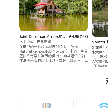
Saint-Didier-sur-Arroux的樹
從 163 則評價中獲得 4.
4.95 (163)
屋
水上小屋 - 世界盡頭
Montreu
在宏偉的莫爾萬區域自然公園（ Parc
木屋
配備戶外
Naturel Régional du Morvan ）中心，享受
小木屋坐落
這個不尋常且難忘的停留。 非常適合在前
一片 18
往法國南部的路上休息，或休息幾天。 這
人按摩浴
個水上小屋（建在木高跷上）將滿足您的
（Chaus
偉大逃生的願望。 100%木材和生態，可欣
（Epte
賞莫爾萬湖、海岸和綠色山丘的壯麗景
車和划獨
色。 小屋坐落在朝南的大露臺上，非常適
位於瓦勒德
合在早晨享用美味的早餐，幫助野生動
昂韋克桑（M
物。室內，質樸的裝飾和溫暖分為兩個層
公路）1
次： -一樓有小型休息室，配有木柴爐。 -
（Golf d
夾層上設有雙人床的睡眠區。 -乾式廁所，
派博物館（
配有小型室外浴室。 房價包含豐盛的雙人
20 分鐘。
早餐，並會在您選擇的時間送到岸邊 您可