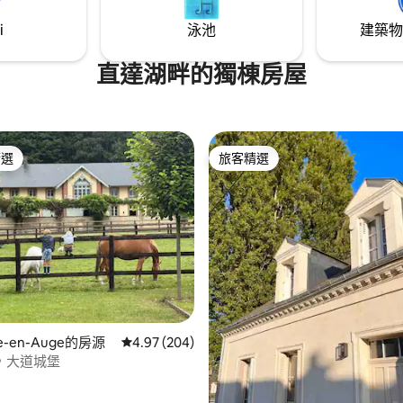
i
泳池
建築物
直達湖畔的獨棟房屋
精選
旅客精選
榜首
旅客精選
98 的平均評分（滿分 5 分）
tte-en-Auge的房源
從 204 則評價中獲得 4.97 的平均評分（滿分 5
4.97 (204)
，大道城堡