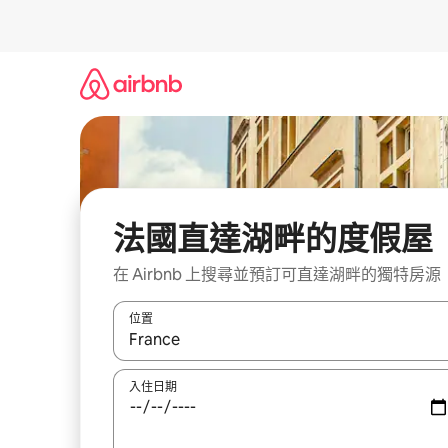
略
過
以
前
往
內
容
法國直達湖畔的度假屋
在 Airbnb 上搜尋並預訂可直達湖畔的獨特房源
位置
如有搜尋結果，瀏覽內容時請使用上下箭頭，或輕
入住日期