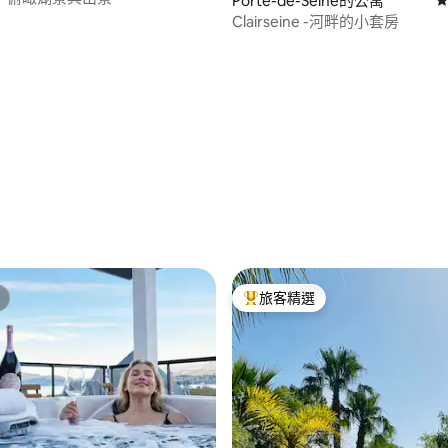
Porte-de-Seine的公寓
從
Clairseine -河畔的小套房
93 的平均評分（滿分 5 分）
旅客精選
旅客精選榜首