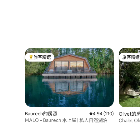
旅客精選
旅客精選
旅客精選榜首
旅客精選
Baurech的房源
從 210 則評價中獲得 4.
4.94 (210)
Olivet的
MALO – Baurech 水上屋 | 私人自然湖泊
Chalet