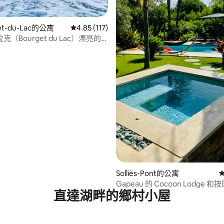
92 的平均評分（滿分 5 分）
get-du-Lac的公寓
從 117 則評價中獲得 4.85 的平均評分（滿分 5
4.85 (117)
（Bourget du Lac）漂亮的
有按摩浴缸
Solliès-Pont的公寓
Gapeau 的 Cocoon Lodge 和
直達湖畔的鄉村小屋