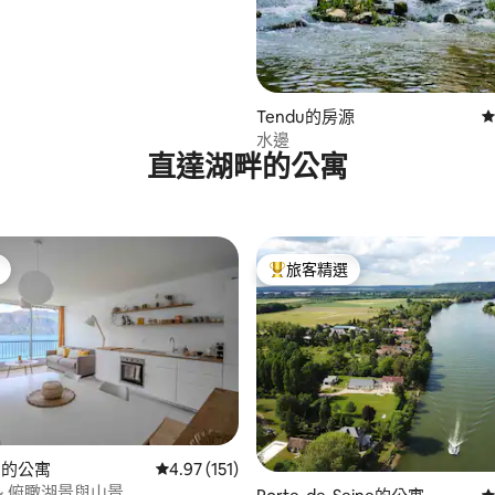
Tendu的房源
從
水邊
直達湖畔的公寓
旅客精選
旅客精選榜首
ve的公寓
從 151 則評價中獲得 4.97 的平均評分（滿分 5
4.97 (151)
~ 俯瞰湖景與山景