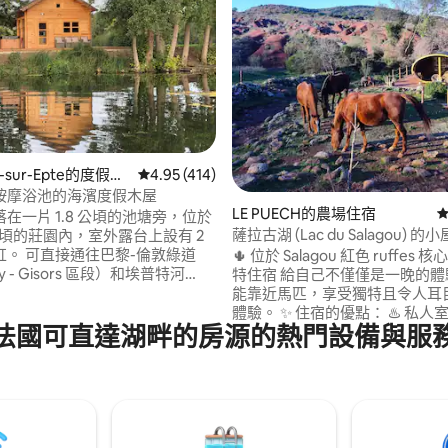
95 的平均評分（滿分 5 分）
il-sur-Epte的度假小
從 414 則評價中獲得 4.95 的平均評分（滿分 5
4.95 (414)
按摩浴池的海濱度假木屋
LE PUECH的農場住宿
從
在一片 1.8 公頃的池塘旁，位於
薩拉古湖 (Lac du Salagou) 
 公頃的莊園內，室外露台上設有 2
摩浴缸
缸。 可直接通往巴黎-倫敦綠道
🌵 位於 Salagou 紅色 ruffes
sy - Gisors 區段）和埃普特河
特住宿 給自己不僅僅是一晚的體
，一級河流），適合步行、騎自行
能靠近馬匹，享受獨特且令人耳
木舟。獨立房屋，無噪音干擾。
體驗。 ✨ 住宿的優點： ♨️ 私人室外加熱北
法國可直達湖畔的房源的熱門設備與服
瓦斯（Val d'Oise），距離馬尼
歐浴池 🐎 驢馬的絕佳景觀 🌿 
agny en Vexin）（A15 高速
居，絕對安靜 🥐 包含早餐 可選項目（需預
0 分鐘，距離維拉爾索高爾夫球場
訂，價格如圖所示）： 🐴 在 Salagou 湖騎
e Villarceaux）10 分鐘，距離印象
馬 🏍️ 電動摩托車之旅 🏄 桨板租
克洛德·莫內基金會 - 吉維尼）