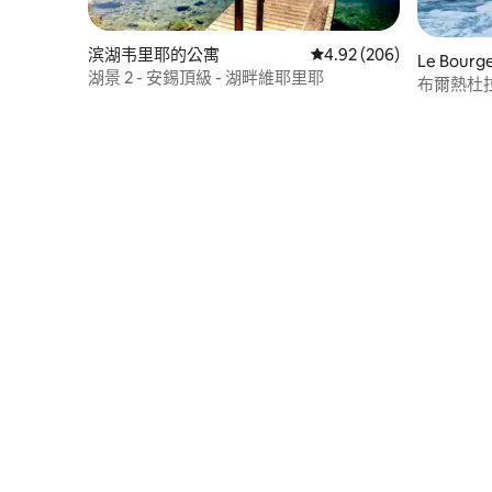
滨湖韦里耶的公寓
從 206 則評價中獲得 4.
4.92 (206)
Le Bour
湖景 2 - 安錫頂級 - 湖畔維耶里耶
布爾熱杜拉克
公寓，配