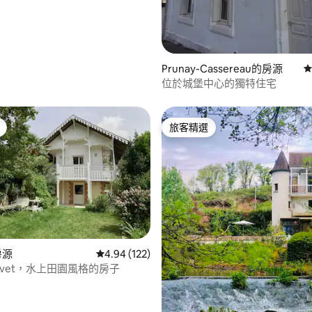
Prunay-Cassereau的房源
從
位於城堡中心的獨特住宅
旅客精選
旅客精選
94 的平均評分（滿分 5 分）
房源
從 122 則評價中獲得 4.94 的平均評分（滿分 5
4.94 (122)
 Olivet，水上田園風格的房子