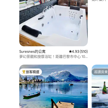
Suresnes的公寓
從 510 則評價中獲得 4.
4.93 (510)
夢幻景觀和按摩浴缸！距離巴黎市中心 10
分鐘！
旅客精選
超讚房東
旅客精選榜首
超讚房東