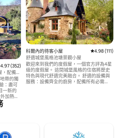
(Station 
小木屋，
Haut-B
鐘即可抵達 
Pleynet） 陽臺、露臺和花園可欣賞
山脈的全
節都有獨
分享歡樂
雪鞋、雪
⛰️
科爾內的待客小屋
從 111 則評價中獲得 4
4.98 (111)
 分）
舒適城堡風格池塘景觀小屋
歡迎來到我們的度假屋，一個官方評為4星
 352 則評價中獲得 4.97 的平均評分（滿分 5 分）
4.97 (352)
級的度假屋。 這間城堡風格的住宿將歷史
的小屋，配備按
特色與現代舒適完美融合。 舒適的設備與
 核心地帶的獨
服務：設備齊全的廚房，配備所有必需
驗：盡可
品、舒適的睡眠區和壁爐。 戶外生活：在
目一新的
私人室內/室外露臺上放鬆身心，使用傳統
的石頭燒烤享用美食。 位置：探索昂熱（
務
沒有對面鄰
Angers ）的完美基地，距離盧瓦爾河谷（
Loire Valley ）地區僅10分鐘路程。
賃