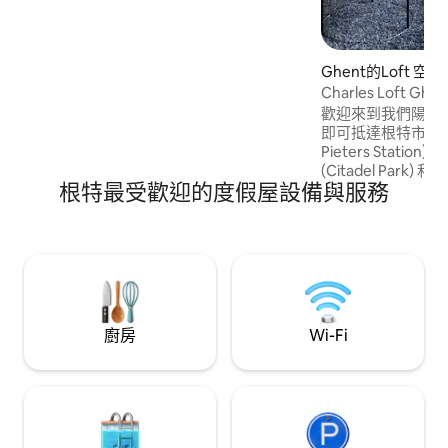
Korenmarkt、Gravensteen等幾個亮
點）之間，非常方便。 全新、舒適和高
級，配有圖書館樓梯，不僅吸睛。2間臥
室、2間浴室。陽光明媚的露臺！ 我們稱我
Ghent的Loft 空間
們的寶石為「LaCasitaBelMundo」，只需
Charles Loft
新增dot Gent ，即可獲得完整的圖片。
歡迎來到我們陽光
即可抵達根特市中心和
Pieters Stati
(Citadel Par
根特最受歡迎的度假屋設備與服務
充滿活力且時尚的
的 Loft 位於一棟氣
Époque) 聯排
百年歷史的古樹，
在探索這座城市一
時尚綠洲中放鬆身
廚房
Wi-Fi