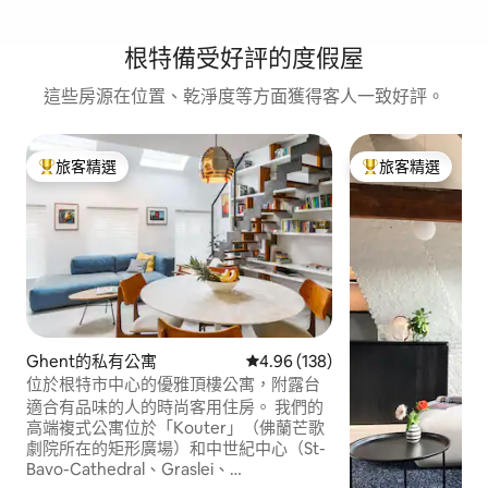
根特備受好評的度假屋
這些房源在位置、乾淨度等方面獲得客人一致好評。
旅客精選
旅客精選
旅客精選榜首
旅客精選榜首
Ghent的私有公寓
從 138 則評價中獲得 4.96 的平
4.96 (138)
位於根特市中心的優雅頂樓公寓，附露台
適合有品味的人的時尚客用住房。 我們的
高端複式公寓位於「Kouter」（佛蘭芒歌
劇院所在的矩形廣場）和中世紀中心（St-
Bavo-Cathedral、Graslei、