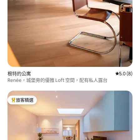
根特的公寓
從 8 則評價
5.0 (8)
Renée，城堡旁的優雅 Loft 空間，配有私人露台
旅客精選
旅客精選榜首