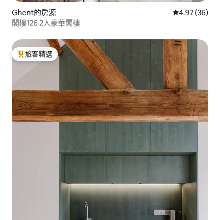
Ghent的房源
從 36 則評價
4.97 (36)
閣樓126 2人豪華閣樓
旅客精選
旅客精選榜首