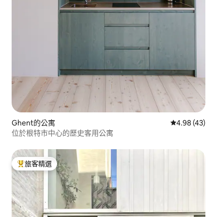
Ghent的公寓
從 43 則評價
4.98 (43)
位於根特市中心的歷史客用公寓
旅客精選
旅客精選榜首