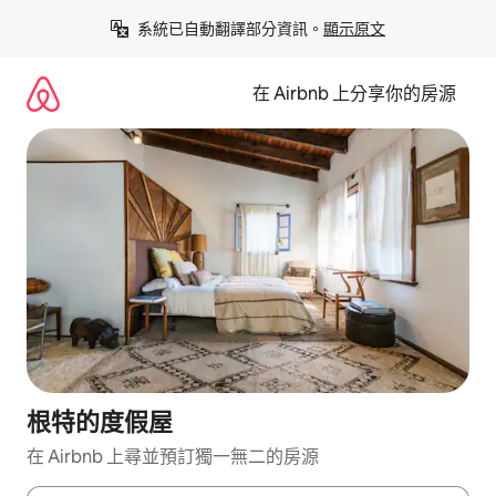
略
系統已自動翻譯部分資訊。
顯示原文
過
以
前
在 Airbnb 上分享你的房源
往
內
容
根特的度假屋
在 Airbnb 上尋並預訂獨一無二的房源