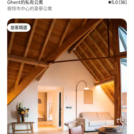
Ghent的私有公寓
從 36 則評
5.0 (36)
根特市中心的豪華公寓
旅客精選
旅客精選