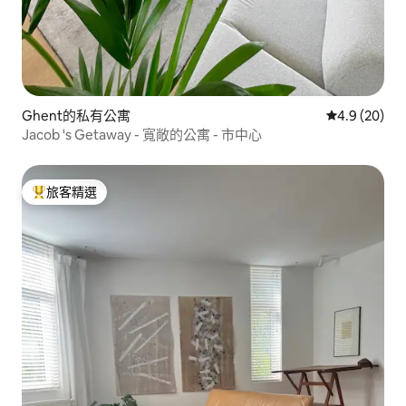
Ghent的私有公寓
從 20 則評
4.9 (20)
Jacob 's Getaway - 寬敞的公寓 - 市中心
旅客精選
旅客精選榜首