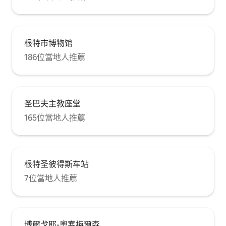
根特市博物馆
186位當地人推薦
圣巴夫主教座堂
165位當地人推薦
根特圣彼得斯车站
7位當地人推薦
博爾戈耶-奧塞梅爾森