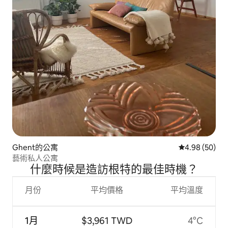
Ghent的公寓
從 50 則評價
4.98 (50)
藝術私人公寓
什麼時候是造訪根特的最佳時機？
月份
平均價格
平均溫度
1月
$3,961 TWD
4°C