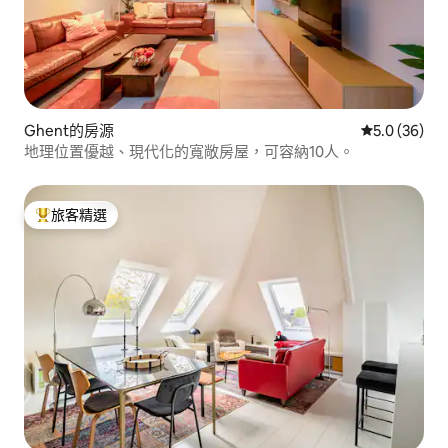
Ghent的房源
從 36 則評
5.0 (36)
地理位置優越、現代化的寬敞房屋，可容納10人。
旅客精選
旅客精選榜首