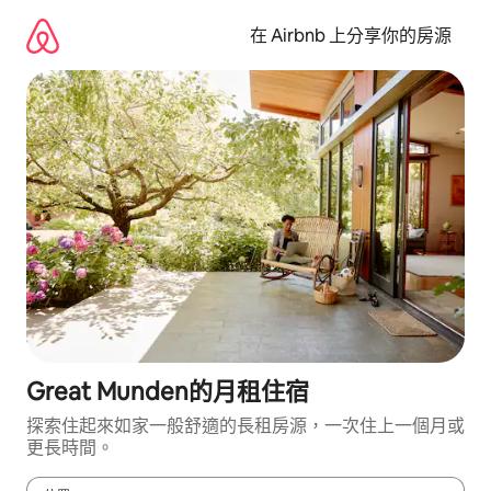
略
過
在 Airbnb 上分享你的房源
以
前
往
內
容
Great Munden的月租住宿
探索住起來如家一般舒適的長租房源，一次住上一個月或
更長時間。