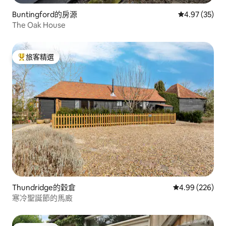
Buntingford的房源
從 35 則評價
4.97 (35)
The Oak House
旅客精選
旅客精選榜首
Thundridge的穀倉
從 226 則評價
4.99 (226)
寒冷聖誕節的馬廄