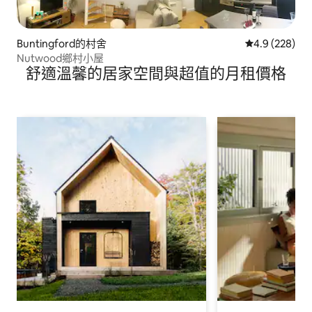
Buntingford的村舍
從 228 則評
4.9 (228)
Nutwood鄉村小屋
舒適溫馨的居家空間與超值的月租價格