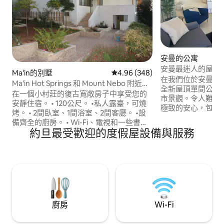
安曼的公寓
安曼最迷人的屋頂
Ma'in的別墅
從 348 則評價中獲得 4.96 的平
4.96 (348)
在我們位於安曼最高級
Ma'in Hot Springs 和 Mount Nebo 附近的
全新屋頂單間公寓
寬敞別墅
在一個小村莊的復古寬敞房子中享受您的
市景觀。令人難以
安靜住宿。 • 120公尺。 •私人露臺，可燒
極致的安心，包括
烤。 • 2間臥室、1間浴室、2間客廳。 •設
燒烤爐。 令人驚豔的設備與服務： 配備
備齊全的廚房。 • Wi-Fi、電視和一些書籍
Netflix、YouT
約旦最受歡迎的度假屋設備與服務
可供閱讀。 •非常安全的社區。 •在馬達巴
電視 高速光纖網路
可以完成差事 距離10分鐘路程。 •距離馬
外訪客使用 公寓距離美國大使館賈商場和
因溫泉（Ma'in Hot Springs）30分鐘路
其他熱鬧的地點（如Sw
程。 •距離尼波山20分鐘。 •距離死海40分
） 2分鐘路程。
鐘。 •距離安曼50分鐘。 •距離機場30分鐘
路程
廚房
Wi-Fi