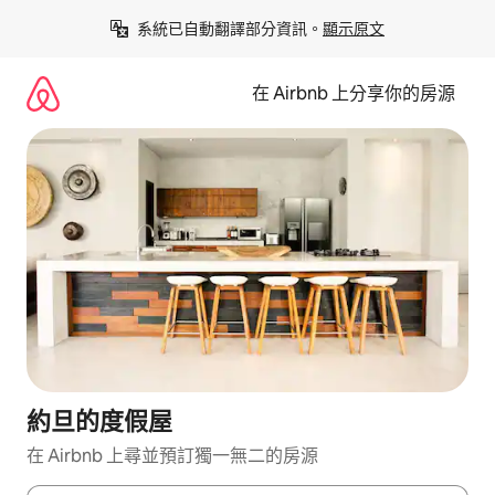
略
系統已自動翻譯部分資訊。
顯示原文
過
以
前
在 Airbnb 上分享你的房源
往
內
容
約旦的度假屋
在 Airbnb 上尋並預訂獨一無二的房源