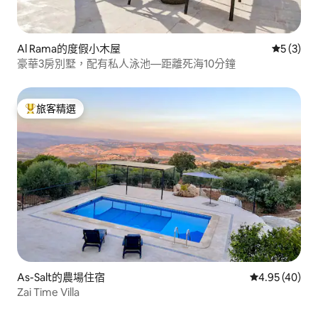
Al Rama的度假小木屋
從 3 則
5 (3)
豪華3房別墅，配有私人泳池—距離死海10分鐘
旅客精選
旅客精選榜首
As-Salt的農場住宿
從 40 則評價
4.95 (40)
Zai Time Villa