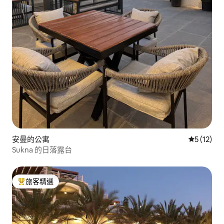
安曼的公寓
從 12 則
5 (12)
Sukna 的日落露台
旅客精選
旅客精選榜首