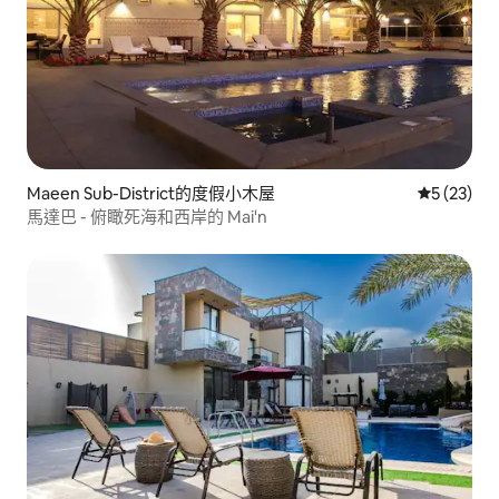
Maeen Sub-District的度假小木屋
從 23 則
5 (23)
馬達巴 - 俯瞰死海和西岸的 Mai'n