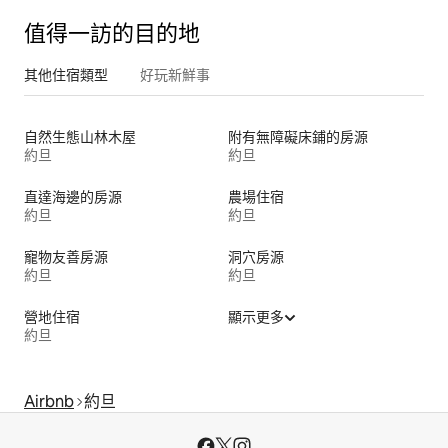
值得一訪的目的地
其他住宿類型
好玩新鮮事
自然生態山林木屋
附有無障礙床鋪的房源
約旦
約旦
直達海邊的房源
農場住宿
約旦
約旦
寵物友善房源
洞穴房源
約旦
約旦
營地住宿
顯示更多
約旦
Airbnb
約旦