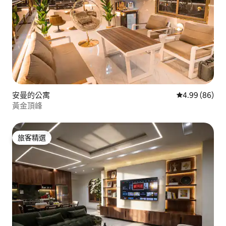
安曼的公寓
從 86 則評價
4.99 (86)
黃金頂峰
旅客精選
旅客精選