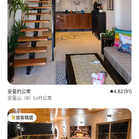
安曼的公寓
從 91 則評價
4.82 (91)
安曼山（B）Loft公寓
旅客精選
旅客精選榜首