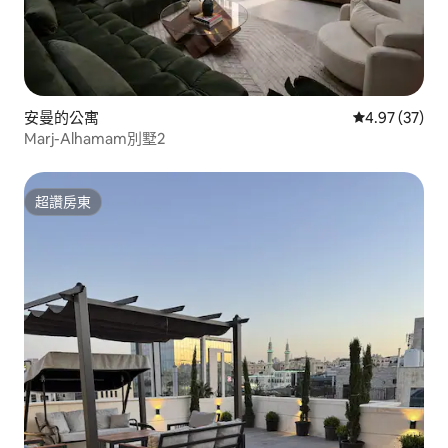
安曼的公寓
從 37 則評價
4.97 (37)
Marj-Alhamam別墅2
超讚房東
超讚房東