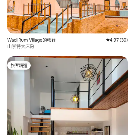
Wadi Rum Village的帳篷
從 30 則評價
4.97 (30)
山景特大床房
旅客精選
旅客精選