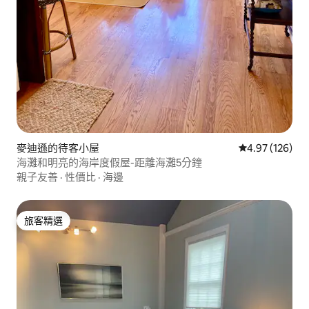
麥迪遜的待客小屋
從 126 則評價
4.97 (126)
海灘和明亮的海岸度假屋-距離海灘5分鐘
親子友善
·
性價比
·
海邊
旅客精選
旅客精選