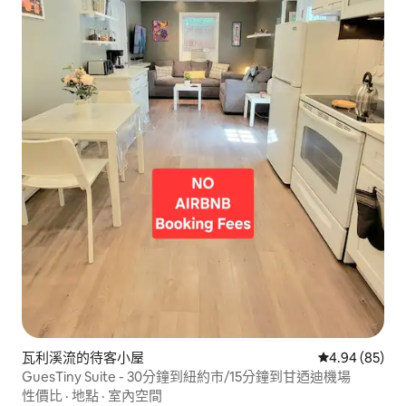
瓦利溪流的待客小屋
從 85 則評價
4.94 (85)
GuesTiny Suite - 30分鐘到紐約市/15分鐘到甘迺迪機場
性價比
·
地點
·
室內空間