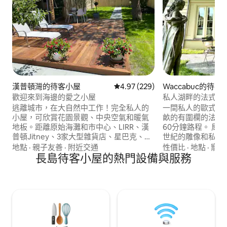
漢普頓灣的待客小屋
從 229 則評價中獲得 4.97 的平
4.97 (229)
Waccabuc的待客
歡迎來到海邊的愛之小屋
私人湖畔的法式莊
逃離城市，在大自然中工作！完全私人的
一間私人的歐式客
小屋，可欣賞花園景觀、中央空氣和暖氣
畝的有圍欄的法式
地板。距離原始海灘和市中心、LIRR、漢
60分鐘路程。 周圍有精心修剪的花園、18
普頓Jitney、3家大型雜貨店、星巴克、有
世紀的雕像和私人
機市場、商店和餐廳1英裏。 加大雙人牀、
覺彷彿置身於法國鄉村度
地點
·
親子友善
·
附近交通
性價比
·
地點
·
寵物
有線電視、冰箱（有冰）、微波爐、戶外
長島待客小屋的熱門設備與服務
建築師David Ea
烤架、私人庭院，非常適合情侶、獨自旅
優雅與現代的舒適
行者、1-2個小孩。 我們歡迎小狗入住，價
巾架、精美的床單
格為100美元。請發送訊息給我們，告知我
立入口。 非常適合精緻的週末度假或安靜
們大小和類型。主屋內有工作的情侶/業
的休息。
主。