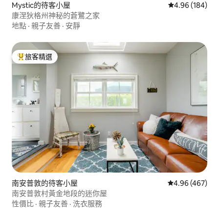
Mystic的待客小屋
從 184 則評價
4.96 (184)
康涅狄格州神秘的蒼鷺之家
地點
·
親子友善
·
安靜
旅客精選
旅客精選榜首
南安普敦的待客小屋
從 467 則評價
4.96 (467)
南安普敦村黃金地段的迷你屋
性價比
·
親子友善
·
洗衣服務