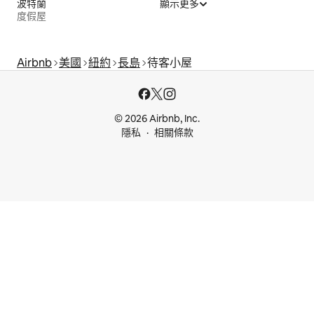
波特蘭
顯示更多
度假屋
Airbnb
美國
紐約
長島
待客小屋
© 2026 Airbnb, Inc.
隱私
相關條款