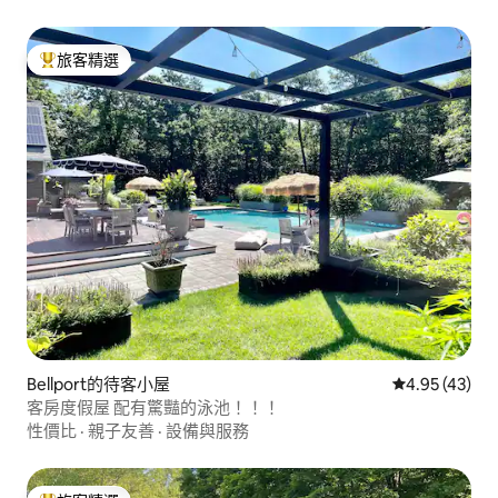
旅客精選
旅客精選榜首
Bellport的待客小屋
從 43 則評價
4.95 (43)
客房度假屋 配有驚豔的泳池！！！
性價比
·
親子友善
·
設備與服務