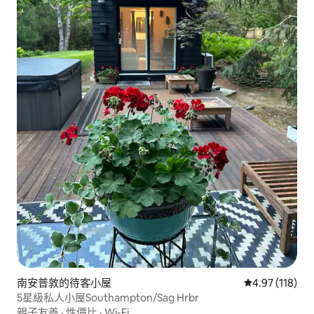
南安普敦的待客小屋
從 118 則評價
4.97 (118)
5星級私人小屋Southampton/Sag Hrbr
親子友善
·
性價比
·
Wi-Fi