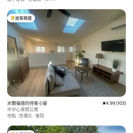
旅客精選
旅客精選榜首
米爾福德的待客小屋
從 103 則評價
4.99 (103)
市中心單間公寓
地點
·
性價比
·
後院