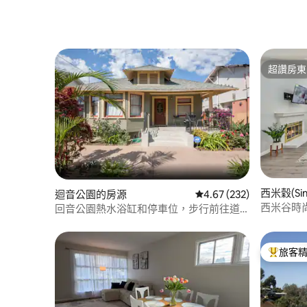
超讚房東
超讚房東
西米穀(Sim
迴音公園的房源
從 232 則評價中獲得 4.
4.67 (232)
西米谷時尚度
回音公園熱水浴缸和停車位，步行前往道
庭樂趣
奇隊
旅客
旅客精選