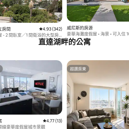
威尼斯的房源
立房間
從 342 則評價中獲得 4.93 的平均評分（滿分 5
4.93 (342)
豪華海灘度假屋 • 海景 • 可入住 1
 - 2 間臥室／1 間衛浴的大型房
直達湖畔的公寓
超讚房東
超讚房東
95 的平均評分（滿分 5 分）
寓
從 13 則評價中獲得 4.77 的平均評分（滿分 5
4.77 (13)
際線豪華度假屋城市景觀