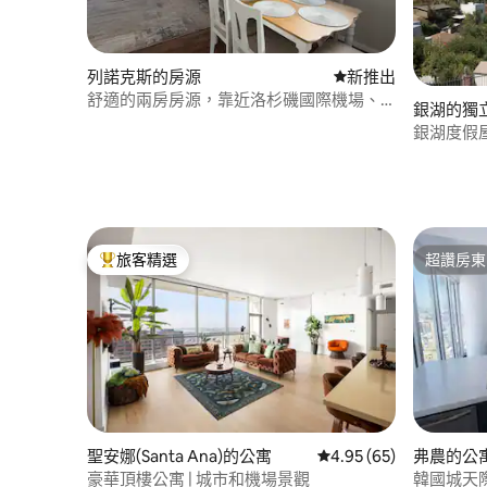
列諾克斯的房源
新住處
新推出
舒適的兩房房源，靠近洛杉磯國際機場、
銀湖的獨
SoFi體育場和Kia Forum
銀湖度假屋
源
旅客精選
超讚房東
旅客精選榜首
超讚房東
聖安娜(Santa Ana)的公寓
從 65 則評價中獲得 4.
4.95 (65)
弗農的公
豪華頂樓公寓 | 城市和機場景觀
韓國城天