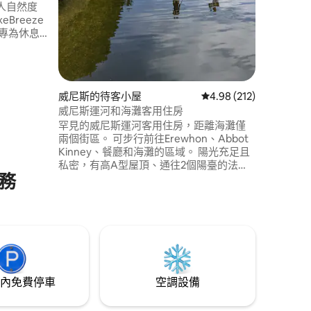
人自然度
eBreeze
空氣清淨
 步行即
od)。 感受
威尼斯的待客小屋
從 212 則評價中獲得 4
4.98 (212)
切都只有
威尼斯運河和海灘客用住房
罕見的威尼斯運河客用住房，距離海灘僅
兩個街區。 可步行前往Erewhon、Abbot
Kinney、餐廳和海灘的區域。 陽光充足且
私密，有高A型屋頂、通往2個陽臺的法式
務
門、配有Duxiana床墊的加大雙人床臥室、
現代小廚房、舒適的客廳、智慧電視、高
速Wi-Fi、專屬工作空間、鏡面衣櫃、書籍
和當地藝術品。 便利設備 1個車庫停車位、
洗衣房、2塊立式槳板、復古划艇、2輛自
行車、沙灘椅和遮陽傘。
內免費停車
空調設備