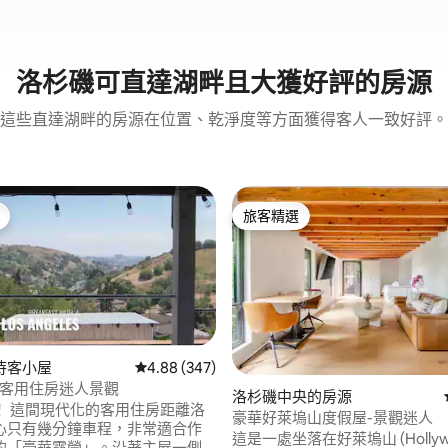
洛杉磯可直達湖畔且大獲好評的房源
這些直達湖畔的房源在位置、乾淨度等方面獲得客人一致好評。
旅客精選
旅客精選
待客小屋
從 347 則評價中獲得 4.88 的平均評分（滿分 5
4.88 (347)
M客用住房迷人景觀
洛杉磯中央的房源
！ 這間現代化的客用住房距離洛
豪華好萊塢山度假屋-景觀迷人
心只有幾分鐘車程，非常適合作
這是一處坐落在好萊塢山 (Hollywood
的「豪華露營」。沿著主屋一側