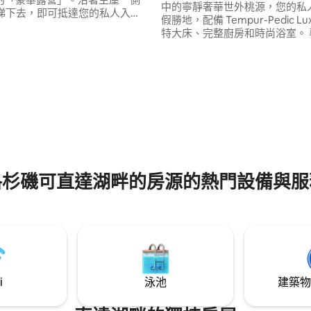
中的寧靜奢華世外桃源，您的私
樓梯下去，即可抵達您的私人入
假勝地，配備 Tempur-Pedic Lux
有扶手、廚房、衛浴、臥室。 您
特大床、完整廚房和時尚浴室。 專為休息
使用一間獨立的套房公寓。 我們
設計：全屋過濾水、戴森HEPA
和Hopping Highland Park
機、低過敏性竹質床單。 走到您的獨立露
安全、安靜的自然氛圍。1個預留的
臺上，欣賞一望無際的山坡景觀。
位。 因為是山坡，人行道和階梯
可抵達好萊塢湖 (Lake Hollywo
且有些灰塵。 使用扶手，小心腳
99 的平均評分（滿分 5 分）
一個遠離洛杉磯的世界，距離一
只有風扇，沒有空調。
幾分鐘的路程。
洛杉磯可直達湖畔的房源的熱門設備與服
i
泳池
建築物