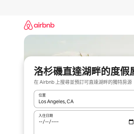
略
過
以
前
往
內
容
洛杉磯直達湖畔的度假
在 Airbnb 上搜尋並預訂可直達湖畔的獨特房源
位置
如有搜尋結果，瀏覽內容時請使用上下箭頭，或輕
入住日期