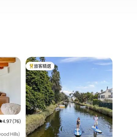
銀湖的房
旅客精選
旅客
旅客精選榜首
旅客精
銀湖隱藏
這是一個
屋，位於
所有其他
的隱私和
（2fwy
奇體育場
園、天文
 分）
在幾分鐘內
從 76 則評價中獲得 4.97 的平均評分（滿分 5 分）
4.97 (76)
（意大利
帳單的2
 Hills)