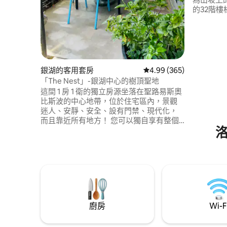
的32階
口，那裡
可以獨自
就在道奇體育場
旁邊。 
路邊停車
不平整，
銀湖的客用套房
從 365 則評價中獲得 4.
4.99 (365)
步！！ 
「The Nest」-銀湖中心的樹頂聖地
這間 1 房 1 衛的獨立房源坐落在聖路易斯奧
比斯波的中心地帶，位於住宅區內，景觀
迷人、安靜、安全、設有門禁、現代化，
而且靠近所有地方！ 您可以獨自享有整個
一樓空間，並有自己的獨立直達入口。 靠
近標誌性的日落商店、餐廳/酒吧+水庫及
其步行道。 道奇體育場距離此處不到 3 英
里。 探索這座城市的完美基地。 在漫長的
一天之後，回到「家」並在您的私人露台
上放鬆身心。 嚴格限制為 2 位房客 + 禁止
吸煙。 必須能夠爬很多台階。
廚房
Wi-F