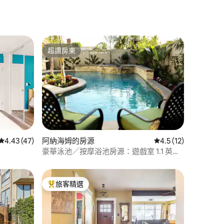
超讚房東
超讚房東
從 47 則評價中獲得 4.43 的平均評分（滿分 5 分）
4.43 (47)
阿納海姆的房源
從 12 則評價中獲得 
4.5 (12)
豪華泳池／按摩浴池房源：遊戲室 1.1 英里
步行至迪士尼
旅客精選
旅客精選榜首