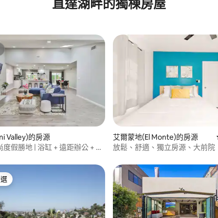
直達湖畔的獨棟房屋
i Valley)的房源
艾爾蒙地(El Monte)的房源
67 的平均評分（滿分 5 分）
假勝地 | 浴缸 + 遠距辦公 + 家
放鬆、舒適、獨立房源、大前院
精選
榜首