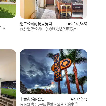
 分）
迴音公園的獨立房間
從 546 則評價中獲得 4
4.94 (546)
0 人
位於迴聲公園中心的歷史悠久度假屋
 分）
卡爾弗城的公寓
從 44 則評價中獲得 4
4.77 (44)
時尚舒適：5星級最愛 - 露台 + 泊車位