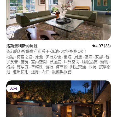
洛斯費利斯的房源
從 33 則評價
4.97 (33)
奇幻的洛杉磯費利斯房子-泳池-火坑-狗狗OK！
地點
·
待客之道
·
泳池
·
步行方便
·
後院
·
周邊
·
裝潢
·
安靜
·
親
子友善
·
廚房
·
室內空間
·
舒適度
·
戶外空間
·
睡眠品質
·
寵物
·
格局
·
乾淨度
·
準確性
·
健行
·
停車位
·
附近交通
·
狀況
·
按摩浴
池
·
進出使用
·
退房
·
入住
·
設備與服務
Luxe
Luxe