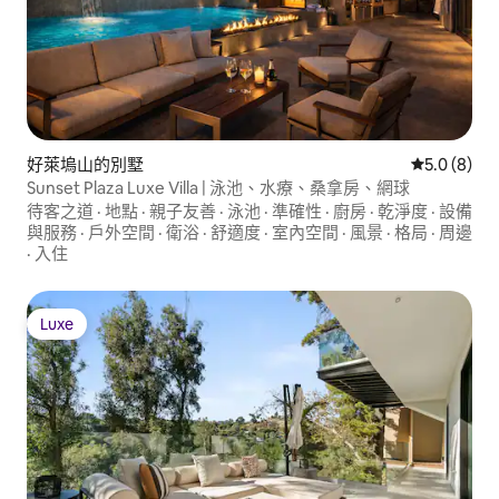
好萊塢山的別墅
從 8 則評價
5.0 (8)
Sunset Plaza Luxe Villa | 泳池、水療、桑拿房、網球
待客之道
·
地點
·
親子友善
·
泳池
·
準確性
·
廚房
·
乾淨度
·
設備
與服務
·
戶外空間
·
衛浴
·
舒適度
·
室內空間
·
風景
·
格局
·
周邊
·
入住
Luxe
Luxe