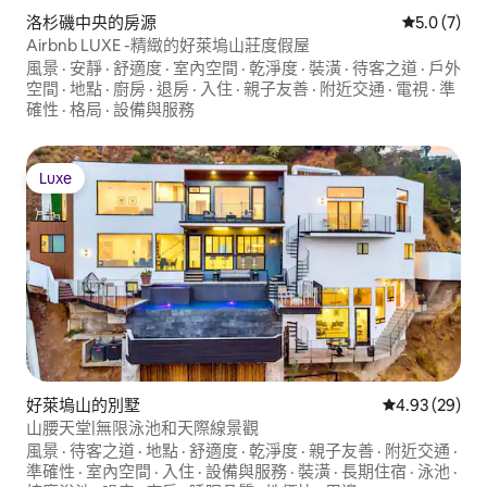
洛杉磯中央的房源
從 7 則評價
5.0 (7)
Airbnb LUXE -精緻的好萊塢山莊度假屋
風景
·
安靜
·
舒適度
·
室內空間
·
乾淨度
·
裝潢
·
待客之道
·
戶外
空間
·
地點
·
廚房
·
退房
·
入住
·
親子友善
·
附近交通
·
電視
·
準
確性
·
格局
·
設備與服務
Luxe
Luxe
好萊塢山的別墅
從 29 則評價
4.93 (29)
山腰天堂|無限泳池和天際線景觀
風景
·
待客之道
·
地點
·
舒適度
·
乾淨度
·
親子友善
·
附近交通
·
準確性
·
室內空間
·
入住
·
設備與服務
·
裝潢
·
長期住宿
·
泳池
·