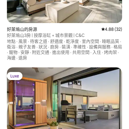
好萊塢山的房源
從 32 則評價
4.88 (32)
好萊塢山3房 | 按摩浴缸 + 城市景觀 | C&C
地點
·
風景
·
待客之道
·
舒適度
·
乾淨度
·
室內空間
·
睡眠品質
·
衛浴
·
親子友善
·
狀況
·
廚房
·
裝潢
·
準確性
·
設備與服務
·
格局
·
寵物
·
安靜
·
附近交通
·
進出使用
·
共用空間
·
入住
·
烤肉架
·
海邊
·
退房
Luxe
Luxe