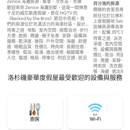
Zenice 海灘房源 - 桑拿、冷水浴、水療
貝沙灣的房源
歡迎來到 Zenice 海灘別墅，這是一間禪意
精緻的峇里島禪修
十足的威尼斯度假屋，曾在 HGTV 的
BHills
前往位於比佛利山
《Backed by the Bros》節目中亮相。我
上度假勝地 Satori
們的房源位於充滿活力的海濱社區，設計
這棟房源專為寧靜
現代，靈感來自大自然，讓你在靜謐的環
待客之道
·
地點
·
室內空間
·
按摩浴池
·
步行
計，配備 35°C 
境中放鬆身心，而且距離威尼斯海灘、運
方便
·
廚房
·
周邊
·
親子友善
·
安靜
·
設備與
起居空間，以及靜
待客之道
·
泳池
·
地
河和Abbot Kinney都只有幾步之遙。你可
服務
·
乾淨度
·
後院
·
戶外空間
·
海邊
·
舒適
市區僅幾分鐘路程
淨度
·
室內空間
·
後
以在按摩浴池、三溫暖和營火坑中放鬆，
度
·
睡眠品質
·
性價比
·
烤肉架
·
長期住宿
·
界。 無論你是想要放鬆、尋找靈感，還是
性
·
設備與服務
·
親
或在家庭劇院中享受電影院體驗。Zenice
準確性
·
衛浴
·
裝潢
·
進出使用
·
騎腳踏車
·
想要安靜地重整身心，S
價比
·
衛浴
·
附近交
房源四周綠意盎然，讓你享有隱私又能放
入住
·
電視
·
格局
·
停車位
·
附近交通
·
狀況
提供隱私、設計和
住
·
周邊
·
安靜
·
風
鬆身心。威尼斯海灘的冒險之旅正等著
享受精心策劃的體
烤肉架
·
洗衣服務
·
你。
餐
·
海邊
·
進出使用
洛杉磯豪華度假屋最受歡迎的設備與服務
廚房
Wi-Fi