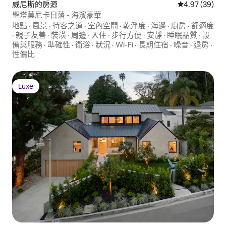
威尼斯的房源
從 39 則評價
4.97 (39)
聖塔莫尼卡日落 - 海濱豪華
地點
·
風景
·
待客之道
·
室內空間
·
乾淨度
·
海邊
·
廚房
·
舒適度
·
親子友善
·
裝潢
·
周邊
·
入住
·
步行方便
·
安靜
·
睡眠品質
·
設
備與服務
·
準確性
·
衛浴
·
狀況
·
Wi-Fi
·
長期住宿
·
噪音
·
退房
·
性價比
Luxe
Luxe