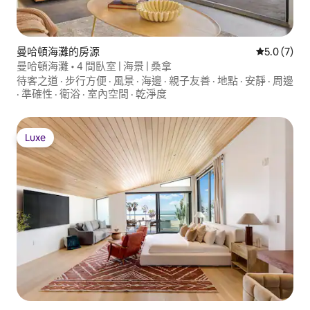
曼哈頓海灘的房源
從 7 則評價
5.0 (7)
曼哈頓海灘 • 4 間臥室 | 海景 | 桑拿
待客之道
·
步行方便
·
風景
·
海邊
·
親子友善
·
地點
·
安靜
·
周邊
·
準確性
·
衛浴
·
室內空間
·
乾淨度
Luxe
Luxe