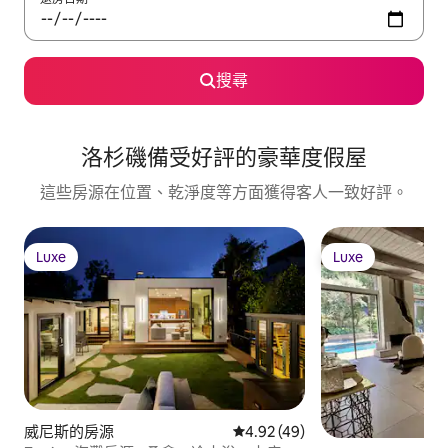
搜尋
洛杉磯備受好評的豪華度假屋
這些房源在位置、乾淨度等方面獲得客人一致好評。
Luxe
Luxe
Luxe
Luxe
威尼斯的房源
從 49 則評價中獲得 4.92 的平
4.92 (49)