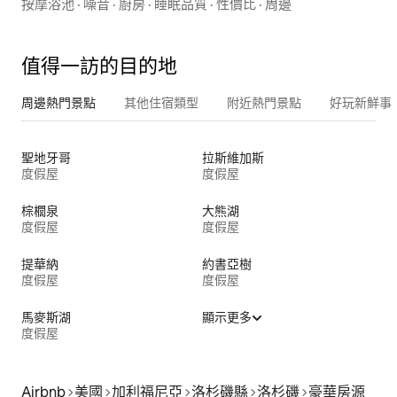
按摩浴池
·
噪音
·
廚房
·
睡眠品質
·
性價比
·
周邊
值得一訪的目的地
周邊熱門景點
其他住宿類型
附近熱門景點
好玩新鮮事
聖地牙哥
拉斯維加斯
度假屋
度假屋
棕櫚泉
大熊湖
度假屋
度假屋
提華納
約書亞樹
度假屋
度假屋
馬麥斯湖
顯示更多
度假屋
Airbnb
美國
加利福尼亞
洛杉磯縣
洛杉磯
豪華房源