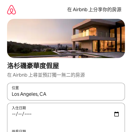
略
過
在 Airbnb 上分享你的房源
以
前
往
內
容
洛杉磯豪華度假屋
在 Airbnb 上尋並預訂獨一無二的房源
位置
如有搜尋結果，瀏覽內容時請使用上下箭頭，或輕點、滑動裝置。
入住日期
退房日期