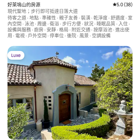
好萊塢山的房源
從 38 則評
5.0 (38)
現代聖地；步行即可抵達日落大道
待客之道
·
地點
·
準確性
·
親子友善
·
裝潢
·
乾淨度
·
舒適度
·
室
內空間
·
泳池
·
周邊
·
衛浴
·
步行方便
·
狀況
·
睡眠品質
·
入住
·
設備與服務
·
廚房
·
安靜
·
格局
·
附近交通
·
按摩浴池
·
進出使
用
·
電視
·
戶外空間
·
停車位
·
後院
·
風景
·
空調設備
Luxe
Luxe