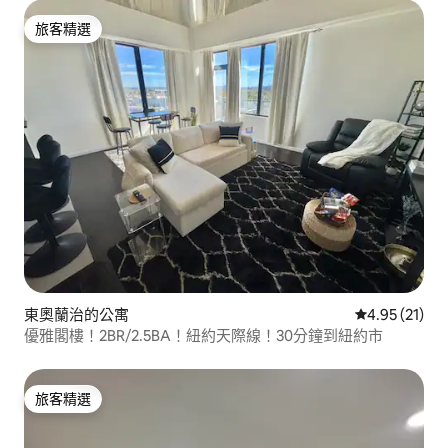
旅客精選
旅客精選
東奧蘭治的公寓
從 21 則評價
4.95 (21)
優雅閣樓！2BR/2.5BA！紐約天際線！30分鐘到紐約市
旅客精選
旅客精選