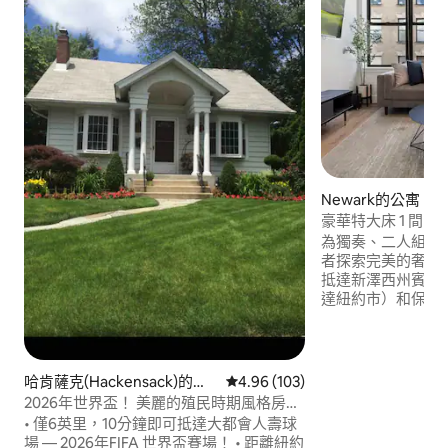
Newark的公寓
豪華特大床 1 間臥
分鐘到保德信/賓
為獨奏、二人組、
者探索完美的奢華住宿！ 步行✔
抵達新澤西州賓州車
達紐約市）和保誠
EWR✔️不到15分
場和Nickelode
動物園和NJPAC 
瓦克貝斯以色列醫療
哈肯薩克(Hackensack)的房
從 103 則評價中獲得 4.96 的平
4.96 (103)
學和新澤西州 這個空間非常適合工作或休
源
2026年世界盃！ 美麗的殖民時期風格房
閒。 立即預訂住
源，靠近 MetLife
• 僅6英里，10分鐘即可抵達大都會人壽球
州和紐約市的最佳
場 — 2026年FIFA 世界盃賽場！ • 距離紐約