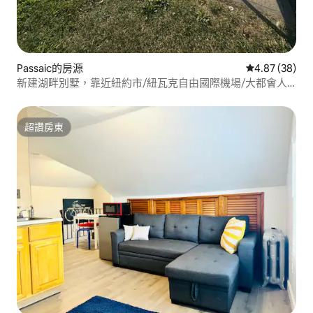
Passaic的房源
從 38 則評價
4.87 (38)
新建湖畔別墅，靠近紐約市/紐瓦克自由國際機場/大都會人
壽/亞德拉德購物中心
超讚房東
超讚房東