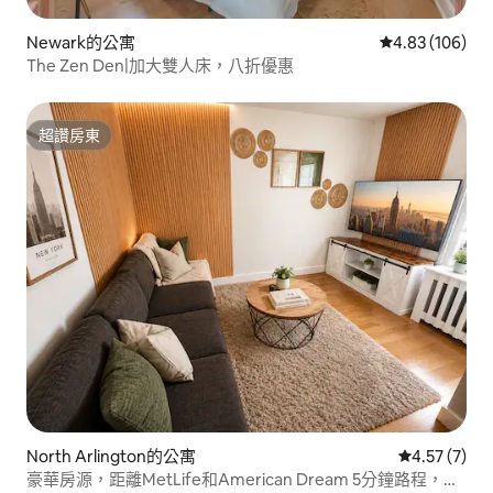
Newark的公寓
從 106 則評價
4.83 (106)
The Zen Den|加大雙人床，八折優惠
超讚房東
超讚房東
North Arlington的公寓
從 7 則評價
4.57 (7)
豪華房源，距離MetLife和American Dream 5分鐘路程，靠