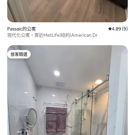
Passaic的公寓
從 9 則評價中
4.89 (9)
現代化公寓，靠近MetLife|紐約|American Dr
旅客精選
旅客精選