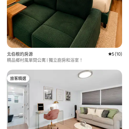
北伯根的房源
從 10 則
5 (10)
精品鄉村風單間公寓 | 獨立廚房和浴室！
旅客精選
旅客精選