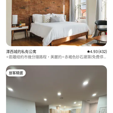
澤西城的私有公寓
從 432 則評價
4.93 (432)
⭐距離紐約市幾分鐘路程，美麗的⭐赤褐色砂石建築|免費停
車
旅客精選
旅客精選