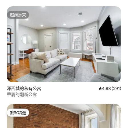
超讚房東
超讚房東
澤西城的私有公寓
從 291 則評價
4.88 (291)
華麗的翻新公寓
旅客精選
旅客精選