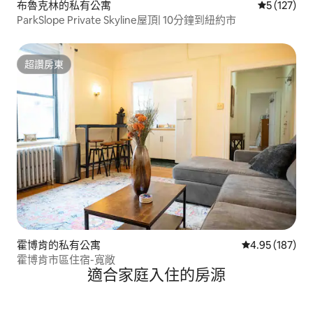
布魯克林的私有公寓
從 127 則
5 (127)
ParkSlope Private Skyline屋頂| 10分鐘到紐約市
超讚房東
超讚房東
霍博肯的私有公寓
從 187 則評價
4.95 (187)
霍博肯市區住宿-寬敞
適合家庭入住的房源