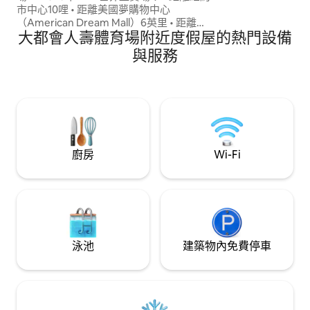
市中心10哩 • 距離美國夢購物中心
（American Dream Mall）6英里 • 距離哈
大都會人壽體育場附近度假屋的熱門設備
德遜谷(Hudson Valley)、憤怒果園(Angry
Orchard)和城市酒莊(City Winery)45分鐘
與服務
• 距離波科諾斯(Poconos)、新澤西海岸
(NJ Shore)和伍德伯里康芒斯(Woodbury
Commons)45分鐘 • 90分鐘即可抵達漢普
頓 • 步行距離內有無限的用餐選擇 • Whole
Foods、ShopRite、Aldi和Target均在一英
里範圍內 • 所有主要零售商都在5英里範圍
內
廚房
Wi-Fi
泳池
建築物內免費停車