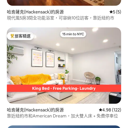
哈肯薩克(Hackensack)的房源
從 5 則
5 (5)
現代風5房3間全功能浴室，可容納10位訪客，靠近紐約市
旅客精選
旅客精選榜首
哈肯薩克(Hackensack)的房源
從 122 則評價
4.98 (122)
靠近紐約市和American Dream，加大雙人床 + 免費停車位