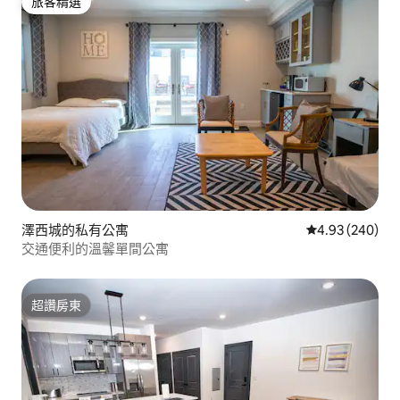
旅客精選
旅客精選
澤西城的私有公寓
從 240 則評價
4.93 (240)
交通便利的溫馨單間公寓
超讚房東
超讚房東