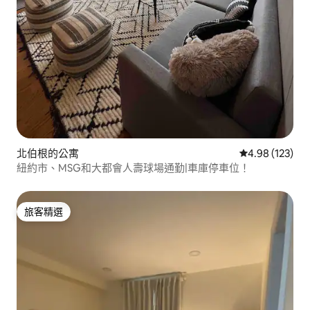
北伯根的公寓
從 123 則評價
4.98 (123)
紐約市、MSG和大都會人壽球場通勤|車庫停車位！
旅客精選
旅客精選