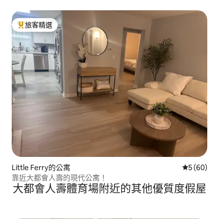
近紐約市
旅客精選
旅客精選榜首
Little Ferry的公寓
從 60 則
5 (60)
靠近大都會人壽的現代公寓！
大都會人壽體育場附近的其他優質度假屋