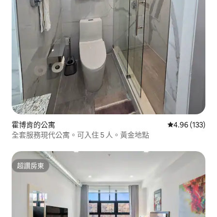
霍博肯的公寓
從 133 則評價
4.96 (133)
全套服務現代公寓。可入住 5 人。黃金地點
超讚房東
超讚房東