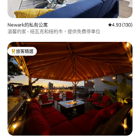
Newark的私有公寓
從 130 則評價
4.93 (130)
溫馨的家 - 紐瓦克和紐約市，提供免費停車位
旅客精選
旅客精選榜首