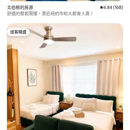
北伯根的房源
從 168 則評價
4.84 (168)
舒適的整套閣樓，靠近紐約市和大都會人壽！
旅客精選
旅客精選