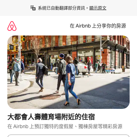
略
系統已自動翻譯部分資訊。
顯示原文
過
以
前
在 Airbnb 上分享你的房源
往
內
容
大都會人壽體育場附近的住宿
在 Airbnb 上預訂獨特的度假屋、獨棟房屋等精彩房源