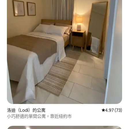
洛迪（Lodi）的公寓
從 73 則評價
4.97 (73)
小巧舒適的單間公寓，靠近紐約市