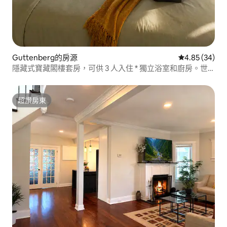
Guttenberg的房源
從 34 則評價
4.85 (34)
隱藏式寶藏閣樓套房，可供 3 人入住 * 獨立浴室和廚房。世
界盃
超讚房東
超讚房東