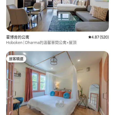
霍博肯的公寓
從 520 則評價
4.87 (520)
Hoboken | Dharma的溫馨單間公寓+屋頂
旅客精選
旅客精選