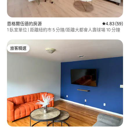
恩格爾伍德的房源
從 59 則評價
4.83 (59)
1 臥室單位 | 距離紐約市 5 分鐘/距離大都會人壽球場 10 分鐘
旅客精選
旅客精選