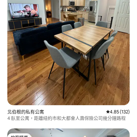
北伯根的私有公寓
從 132 則評價
4.85 (132)
4 臥室公寓，距離紐約市和大都會人壽保險公司幾分鐘路程