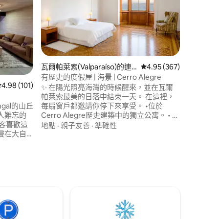
非常適合
之間，在
和山的寧
很少有人
在未受污
地點
·
親
休閒。 
需帶上您
瓦爾帕萊索(Valparaíso)的連
從 367 則評價中獲得 4
4.95 (367)
處理。 有
 分）
棟房屋
amasad
有歷史的度假屋 | 海景 | Cerro Alegre
從 101 則評價中獲得 4.98 的平均評分（滿分 5 分）
4.98 (101)
✨ 在陽光照亮海灣的時候醒來，並在瓦爾
帕萊索最美的日落中結束一天。 在這裡，
每扇窗戶都邀請你停下來享受。 •位於
angal的山丘
Cerro Alegre歷史建築中的獨立公寓。 • 臥
人難忘的
室有原始鑲木地板、海景和美麗的花園。 •
客喜歡這
地點
·
親子友善
·
準確性
獨立設備的廚房和飯廳，讓您感受像家一
浸在大自
般的舒適。 • 距離咖啡館、餐廳、電梯和美
和龐塔德
麗的景點僅幾步之遙。 體驗正宗的傳統房
屋
用水灌
是放鬆身
結的完美