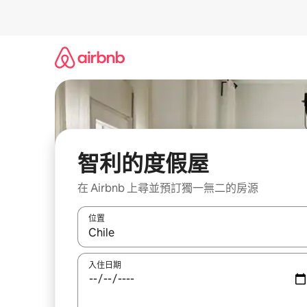
略
過
以
前
往
內
容
智利的度假屋
在 Airbnb 上尋並預訂獨一無二的房源
位置
如有搜尋結果，瀏覽內容時請使用上下箭頭，或輕
入住日期