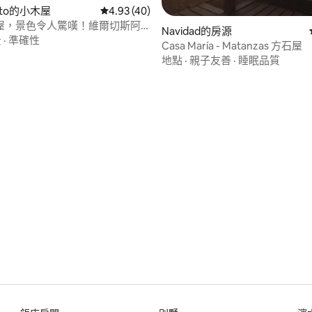
 Alto的小木屋
從 40 則評價中獲得 4.93 的平均評分（滿分 5
4.93 (40)
屋，景色令人驚嘆！維爾切斯阿
Navidad的房源
景
·
準確性
Casa María - Matanzas 方石屋
地點
·
親子友善
·
睡眠品質
.0 的平均評分（滿分 5 分）