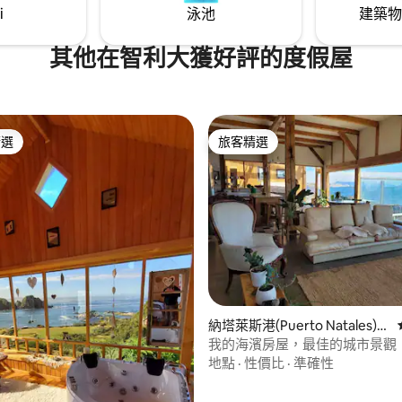
i
泳池
建築物
其他在智利大獲好評的度假屋
精選
旅客精選
榜首
旅客精選
.0 的平均評分（滿分 5 分）
納塔萊斯港(Puerto Natales)的
房源
我的海濱房屋，最佳的城市景觀
地點
·
性價比
·
準確性