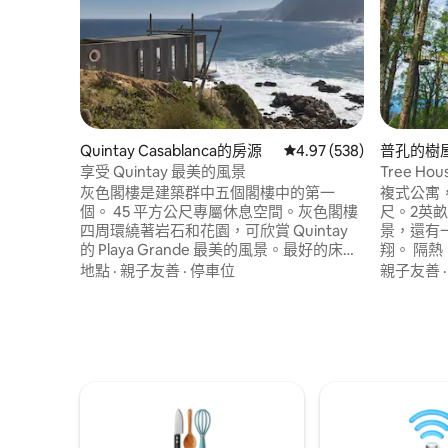
Quintay Casablanca的房源
從 538 則評價中獲得 4.
4.97 (538)
普孔的樹
享受 Quintay 最美的風景
Tree Hou
豪華
灰色閣樓是建築群中五個閣樓中的第一
複式公寓
個。 45 平方公尺專屬休息空間。灰色閣樓
尺。2英
四周環繞著岩石和花園，可欣賞 Quintay
景，還有
的 Playa Grande 最美的風景。最好的床
翔。 隔
單、加大雙人床和全功能廚房，可欣賞迷
爐。 大牀
地點
·
親子友善
·
停車位
親子友善
人的景觀。 如果已預訂，請搜尋其雙胞胎
廚房、電
Punta Quintay Loft Rojo、Punta Quintay
受住宿體驗。 全套浴室，配
Loft Azul、Punta Quintay La Punta或
欣賞迷人
Punta Quintay Tiny。
盆！、火
路上的Pu