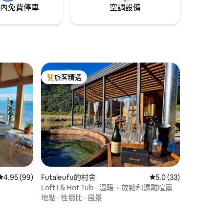
內免費停車
空調設備
旅客精選
旅客精選榜首
從 99 則評價中獲得 4.95 的平均評分（滿分 5 分）
4.95 (99)
Futaleufu的村舍
從 33 則評價中獲得 
5.0 (33)
Loft I & Hot Tub - 溫暖、放鬆和遠離喧囂
地點
·
性價比
·
風景