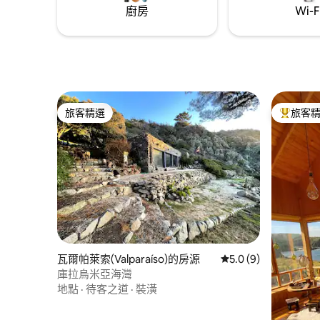
廚房
Wi-F
旅客精選
旅客
旅客精選
旅客精選
瓦爾帕萊索(Valparaíso)的房源
從 9 則評價中獲得 5
5.0 (9)
庫拉烏米亞海灣
地點
·
待客之道
·
裝潢