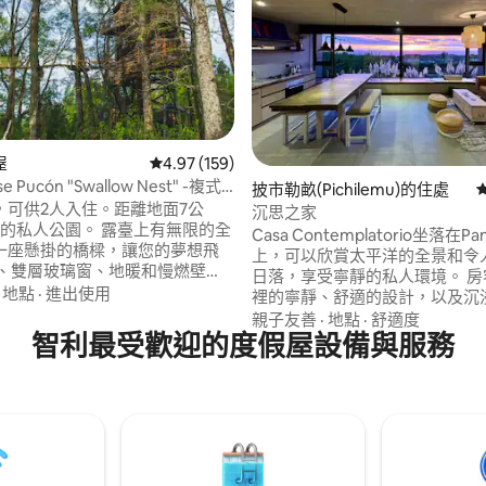
97 的平均評分（滿分 5 分）
屋
從 159 則評價中獲得 4.97 的平均評分（滿分 5
4.97 (159)
se Pucón "Swallow Nest" -複式
披市勒畝(Pichilemu)的住處
，可供2人入住。距離地面7公
沉思之家
畝的私人公園。 露臺上有無限的全
Casa Contemplatorio坐落在P
一座懸掛的橋樑，讓您的夢想飛
上，可以欣賞太平洋的全景和令
熱、雙層玻璃窗、地暖和慢燃壁
日落，享受寧靜的私人環境。 房
。書桌、Wi-Fi、配備冰箱的全套
·
地點
·
進出使用
裡的寧靜、舒適的設計，以及沉
磁爐和所有必要的餐具，讓您享
然中的感覺，而且距離皮奇勒穆
親子友善
·
地點
·
舒適度
有淋浴間，可
智利最受歡迎的度假屋設備與服務
洛沃斯只有幾分鐘的路程。 這個溫馨舒適
的景觀、毛巾、吹風機、坐浴
的房源由太陽能供電，並重複使
坑、燒烤和停車場。距離鋪面道
溉，將舒適與永續發展結合。 這
cón 6公裏。 由其主人奔跑。
心、充電休息並與大自然重新連
度假勝地。 🌅🌿