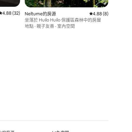
 分）
從 32 則評價中獲得 4.88 的平均評分（滿分 5 分）
4.88 (32)
Neltume的房源
從 8 則評價中獲得 4.
4.88 (8)
坐落於 Huilo Huilo 保護區森林中的房屋
地點
·
親子友善
·
室內空間