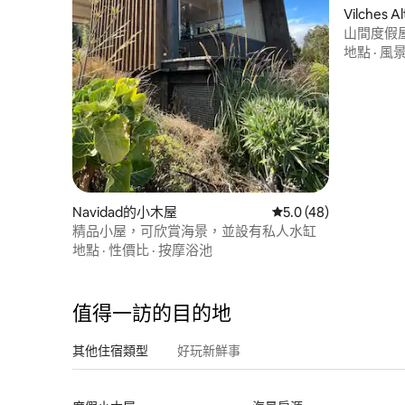
Vilches
山間度假
爾托
地點
·
風
Navidad的小木屋
從 48 則評價中獲得 5
5.0 (48)
精品小屋，可欣賞海景，並設有私人水缸
地點
·
性價比
·
按摩浴池
值得一訪的目的地
其他住宿類型
好玩新鮮事