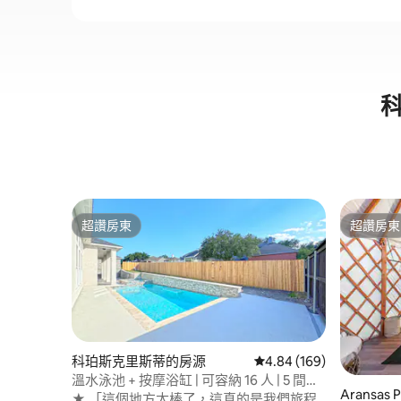
超讚房東
超讚房東
超讚房東
超讚房東
科珀斯克里斯蒂的房源
從 169 則評價中獲得 4.
4.84 (169)
溫水泳池 + 按摩浴缸 | 可容納 16 人 | 5 間臥
Aransas
室
★ 「這個地方太棒了，這真的是我們旅程