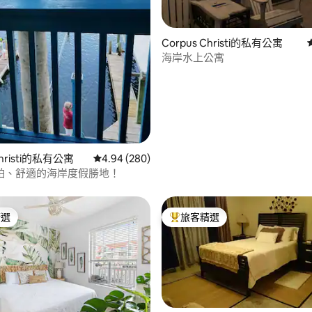
.85 的平均評分（滿分 5 分）
Corpus Christi的私有公寓
海岸水上公寓
Christi的私有公寓
從 280 則評價中獲得 4.94 的平均評分（滿分 5
4.94 (280)
舶、舒適的海岸度假勝地！
精選
旅客精選
榜首
旅客精選榜首