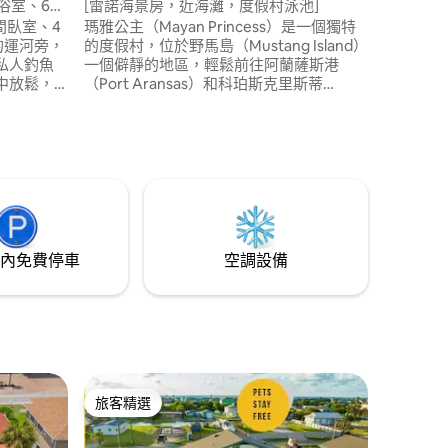
公寓
浴室、6間
[雷諾海景房，近海灘，度假村泳池]
等。立即
間臥室、4
瑪雅公主（Mayan Princess）是一個獨特
f的運河旁，
的度假村，位於野馬島（Mustang Island）
私人釣魚
一個僻靜的地區，輕鬆前往阿蘭薩斯港
中放鬆，
（Port Aransas）和科珀斯克里斯蒂
中放鬆。
（Corpus Christi）。公寓內的落地窗可欣
1/4英里
賞海景，大陽臺為全家提供充足的空間。
降落。這間度
我們的房源配有精美的翻新廚房和浴室以
d）15分鐘
及高級家具。原始的海灘僅幾步之遙，有3
珀斯克里
個泳池和按摩浴池供您享受。立即預訂，
。
享受難忘的海灘假期。
內免費停車
空調設備
旅客精選
旅客精選