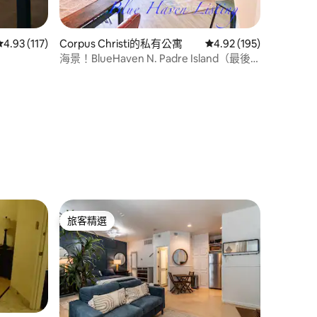
從 117 則評價中獲得 4.93 的平均評分（滿分 5 分）
4.93 (117)
Corpus Christi的私有公寓
從 195 則評價中獲得 4
4.92 (195)
海景！BlueHaven N. Padre Island（最後
一間房源）
 分）
旅客精選
旅客精選