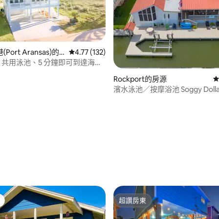
ort Aransas)的
從 132 則評價中獲得 4.77 的平均評分（滿分 5
4.77 (132)
、共用泳池、5 分鐘即可到達海
帶狗
Rockport的房源
從
濱水泳池／按摩浴池 Soggy Dolla
96 的平均評分（滿分 5 分）
超讚房東
超讚房東