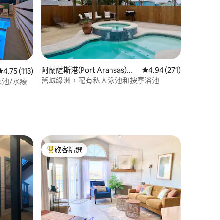
阿蘭薩斯港(Port Aransas)的
從 271 則評價中獲得 4
4.94 (271)
從 113 則評價中獲得 4.75 的平均評分（滿分 5 分）
4.75 (113)
房源
舊城綠洲，配有私人泳池和按摩浴池
水泳池/水療
 分）
旅客精選
旅客精選榜首