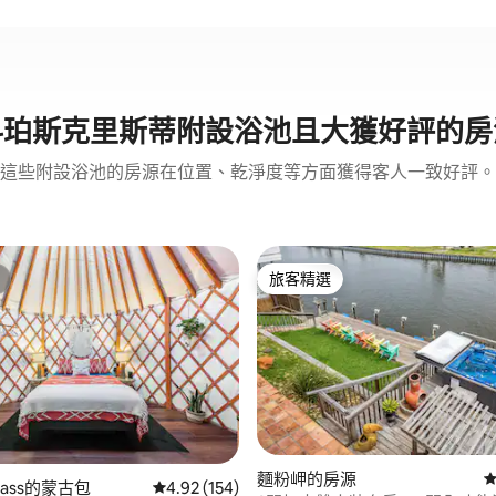
科珀斯克里斯蒂附設浴池且大獲好評的房
這些附設浴池的房源在位置、乾淨度等方面獲得客人一致好評。
旅客精選
旅客精選
84 的平均評分（滿分 5 分）
麵粉岬的房源
從
 Pass的蒙古包
從 154 則評價中獲得 4.92 的平均評分（滿分 5
4.92 (154)