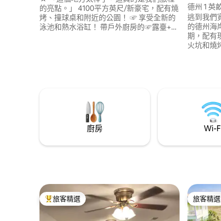
德州 1 
的亮點。」 4100平方英尺/新豪宅，配有燒
逃到我們
烤、撞球桌和附近的公園！ ☞ 享受全新的
的德州海
泳池和熱水浴缸！ 帶戶外廚房的☞露臺+燒
期，配有
烤+餐廳 ☞ 全圍欄後院+寵物友善*請登記
火坑和燒
您的寵物 ☞ 主套房配有特大雙人牀+浴缸
身心的度假勝地。 附近 
☞ → 停車場（ 3輛車） ☞ ・室內瓦斯壁爐
分鐘 • A 港渡輪：15 分鐘 •船坡道/皮艇小
☞ 287 Mbps WiFi ☞ 5臺智慧電視 → 北部25
徑：5分鐘 🔥 設備與服務 •天文臺 • 
分鐘+白帽海灘(Whitecap Beach) ⛱ 20分
（提供丙烷） • 燒烤爐（提供丙
鐘→+ DT Corpus Christi （咖啡廳、餐廳、
浴缸是帶
購物
外費用，
加熱。沒
廚房
Wi-F
旅客精選
旅客精選
旅客精選榜首
旅客精選