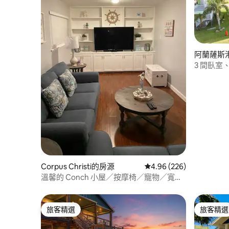
阿蘭薩斯港(P
房源
3 間臥室
灘、可攜
Corpus Christi的房源
從 226 則評價中獲得 4.
4.96 (226)
溫馨的 Conch 小屋／按摩椅／寵物／寬敞
庭院／按摩浴缸
旅客精選
旅客精選
旅客精選
旅客精選