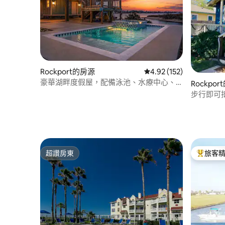
Rockport的房源
從 152 則評價中獲得 4
4.92 (152)
豪華湖畔度假屋，配備泳池、水療中心、
Rockpo
獨木舟，景色優美！
步行即可抵達
超讚房東
旅客
超讚房東
旅客精選