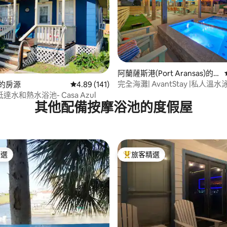
.92 的平均評分（滿分 5 分）
阿蘭薩斯港(Port Aransas)的
房源
完全海灘| AvantStay |私人溫
rt的房源
從 141 則評價中獲得 4.89 的平均評分（滿分 5
4.89 (141)
水和熱水浴池- Casa Azul
其他配備按摩浴池的度假屋
精選
旅客精選
榜首
旅客精選榜首