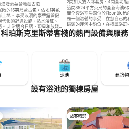
2間加大雙人牀套房、4間全功能
英畝浪漫豪華營地蒙古包
臥室、Gig網路
這間3624平方英尺的全新海濱6
寬敞的16英尺蒙古包，佔地1英畝
間全套浴室房源位於Flour Bluf
岸土地。 享受浪漫的豪華露營假
是一個溫馨的享受。在您自己的
現代化的舒適設施、熱水浴缸、
碼頭的運河中釣魚，在按摩浴缸
烤。 非常適合日落、觀星和放鬆
或在配有電視和火坑的戶外綠洲
科珀斯克里斯蒂客棧的熱門設備與服務
•洛克波特海灘：10
從後院觀賞美麗的鳥兒起飛，並在
外的Held-Moran鳥類保護區
火坑
假屋距離帕德雷島（Padre Islan
烷） •熱水
路程，最多可容納22位想探索科
泵的儲水槽（需支付50美元的額
斯蒂（Corpus Christi）的房客
提前24小時通知），可加熱或不
有噴射。
i
泳池
建築物
設有浴池的獨棟房屋
旅客精選
旅客精選