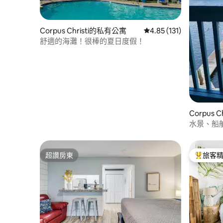
Corpus Christi的私有公寓
從 131 則評價中獲得 4
4.85 (131)
舒適的海灘！很棒的夏日度假！
Corpus 
水景、船
超讚房東
旅客
超讚房東
旅客精選