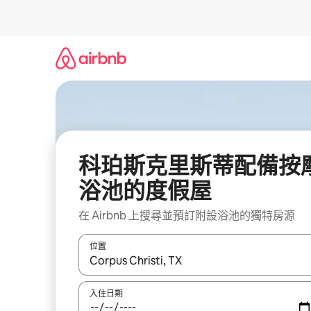
略
過
以
前
往
內
容
科珀斯克里斯蒂配備按
浴池的度假屋
在 Airbnb 上搜尋並預訂附設浴池的獨特房源
位置
如有搜尋結果，瀏覽內容時請使用上下箭頭，或輕
入住日期