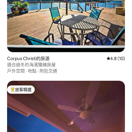
Corpus Christi的房源
從 10 則評
4.8 (10)
適合過冬的海濱獨棟房屋
戶外空間
·
地點
·
附近交通
旅客精選
旅客精選榜首