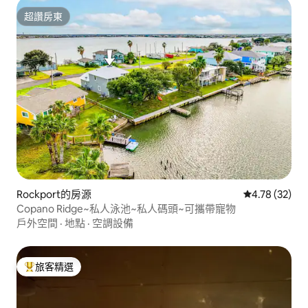
超讚房東
超讚房東
Rockport的房源
從 32 則評價
4.78 (32)
Copano Ridge~私人泳池~私人碼頭~可攜帶寵物
戶外空間
·
地點
·
空調設備
旅客精選
旅客精選榜首