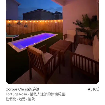
Corpus Christi的房源
從 65 則
5 (65)
Tortuga Rosa - 帶私人泳池的連棟房屋
性價比
·
地點
·
後院