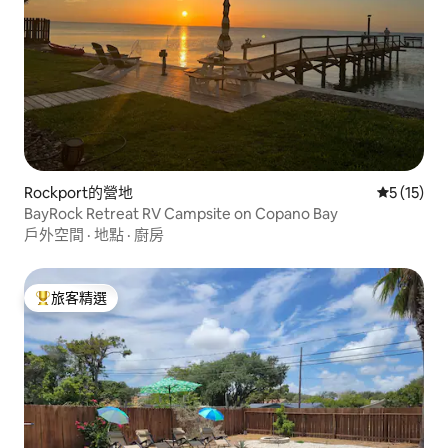
Rockport的營地
從 15 則
5 (15)
BayRock Retreat RV Campsite on Copano Bay
戶外空間
·
地點
·
廚房
旅客精選
旅客精選榜首