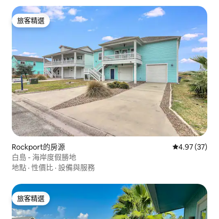
旅客精選
旅客精選
Rockport的房源
從 37 則評價
4.97 (37)
白島 - 海岸度假勝地
地點
·
性價比
·
設備與服務
旅客精選
旅客精選