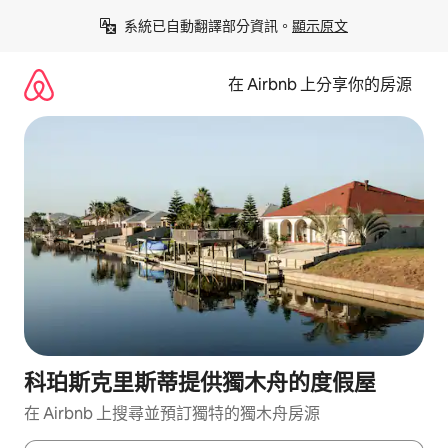
略
系統已自動翻譯部分資訊。
顯示原文
過
以
前
在 Airbnb 上分享你的房源
往
內
容
科珀斯克里斯蒂提供獨木舟的度假屋
在 Airbnb 上搜尋並預訂獨特的獨木舟房源