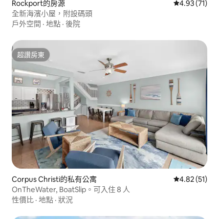
Rockport的房源
從 71 則評價
4.93 (71)
全新海濱小屋，附設碼頭
戶外空間
·
地點
·
後院
超讚房東
超讚房東
Corpus Christi的私有公寓
從 51 則評價
4.82 (51)
OnTheWater, BoatSlip。可入住 8 人
性價比
·
地點
·
狀況