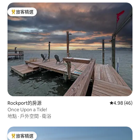
旅客精選
旅客精選榜首
Rockport的房源
從 46 則評價
4.98 (46)
Once Upon a Tide!
地點
·
戶外空間
·
衛浴
旅客精選
旅客精選榜首