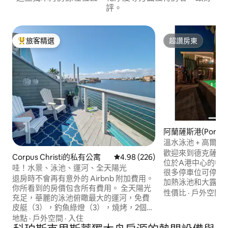
評。
旅客精選
超讚房東
旅客精選榜首
超讚房東
阿蘭薩斯港(Port Ar
源
溫水泳池 + 高爾夫球車 |
Shorehouse
歡迎來到德克薩斯
Corpus Christi的私有公寓
從 226 則評價中獲得 4.98 的平
4.98 (226)
位於A港中心的中心地
哇！水景、泳池、運河、全天陽光
很多停車位可停放汽
退房時不會再有意外的 Airbnb 附加費用。
加熱泳池和大露臺。 ~無需花費$ $ $
你所看到的房價包含所有費用。 全天陽光
租金。 免費6座高爾夫車。 
性價比
·
戶外空間
·
充足，華麗的泳池俯瞰最大的運河，免費
的低矮街道上。 ~
皮艇（3），釣魚綠燈（3），燒烤，2個很
大型後院。 ~步行即
棒的甲板，可供清晨咖啡或傍晚日落雞尾
地點
·
戶外空間
·
入住
距離海灘僅4分鐘高
酒。 非常好的家庭住宿，公寓距離海灘5分