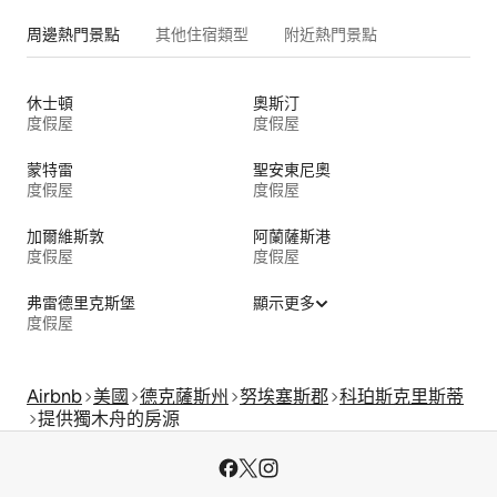
周邊熱門景點
其他住宿類型
附近熱門景點
休士頓
奧斯汀
度假屋
度假屋
蒙特雷
聖安東尼奧
度假屋
度假屋
加爾維斯敦
阿蘭薩斯港
度假屋
度假屋
弗雷德里克斯堡
顯示更多
度假屋
Airbnb
美國
德克薩斯州
努埃塞斯郡
科珀斯克里斯蒂
提供獨木舟的房源