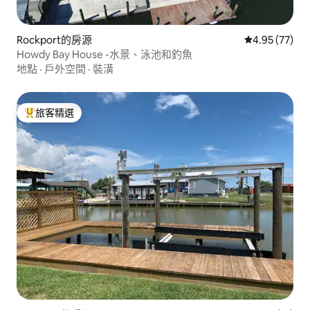
Rockport的房源
從 77 則評價
4.95 (77)
Howdy Bay House -水景、泳池和釣魚
地點
·
戶外空間
·
裝潢
旅客精選
旅客精選榜首