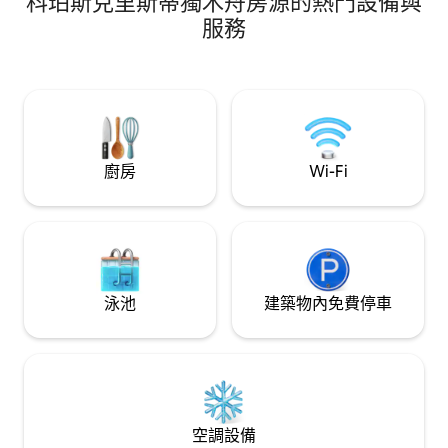
科珀斯克里斯蒂獨木舟房源的熱門設備與
充足的廚師廚房，
鐘。 現在預訂，享受一年中最好的時光：
家庭廚師使用。 ~
服務
8月至10月。 2 臥室/2 浴室公寓/安靜 8 間
公寓大樓嚴格 HOA 規則-最多 4 位成人/6
位房客。 我在大樓內還有另一間相同的公
寓。
廚房
Wi-Fi
泳池
建築物內免費停車
空調設備