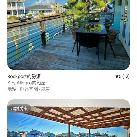
Rockport的房源
從 12 則
5 (12)
Key Allegro的船屋
地點
·
戶外空間
·
風景
超讚房東
超讚房東