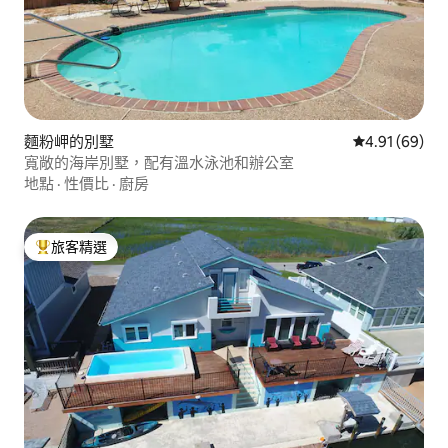
麵粉岬的別墅
從 69 則評價
4.91 (69)
寬敞的海岸別墅，配有溫水泳池和辦公室
地點
·
性價比
·
廚房
旅客精選
旅客精選榜首