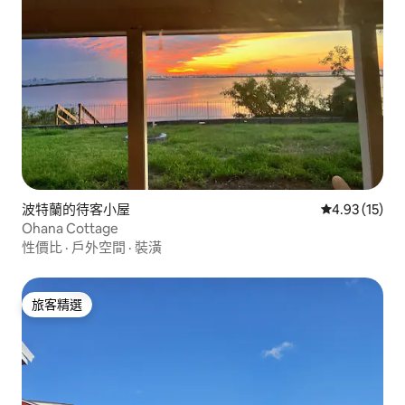
波特蘭的待客小屋
從 15 則評價
4.93 (15)
Ohana Cottage
性價比
·
戶外空間
·
裝潢
旅客精選
旅客精選