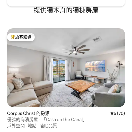
提供獨木舟的獨棟房屋
旅客精選
旅客精選榜首
Corpus Christi的房源
從 70 則
5 (70)
優雅的海濱房屋 - 「Casa on the Canal」
戶外空間
·
地點
·
睡眠品質