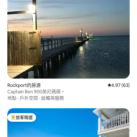
Rockport的房源
從 63 則評價
4.97 (63)
Captain Ben 900英尺碼頭。
地點
·
戶外空間
·
設備與服務
旅客精選
旅客精選榜首