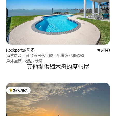
Rockport的房源
從 14 則
5 (14)
海濱房源，可欣賞日落景觀，配備泳池和碼頭
戶外空間
·
地點
·
狀況
其他提供獨木舟的度假屋
旅客精選
旅客精選榜首