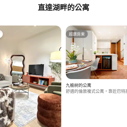
直達湖畔的公寓
超讚房東
超讚房東
九榆树的公寓
舒適的倫敦複式公寓，靠近巴特
(Nine Elms Battersea)