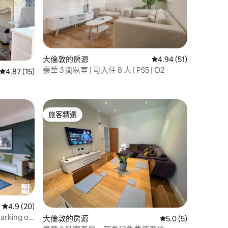
大倫敦的房源
從 51 則評價中獲得 4
4.94 (51)
 分）
豪華 3 間臥室 | 可入住 8 人 | PS5 | O2
從 15 則評價中獲得 4.87 的平均評分（滿分 5 分）
4.87 (15)
旅客精選
旅客精選
從 20 則評價中獲得 4.9 的平均評分（滿分 5 分）
4.9 (20)
 分）
Parking on
大倫敦的房源
從 5 則評價中獲得 5
5.0 (5)