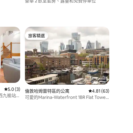
豪華 2 臥室套房、露臺和免費停車位
旅客精選
旅客精選
從 3 則評價中獲得 5.0 的平均評分（滿分 5 分）
5.0 (3)
倫敦哈姆雷特區的公寓
從 63 則評價中獲得 4
4.81 (63)
西九榆站
可愛的Marina-Waterfront 1BR Flat Tower
Bridge