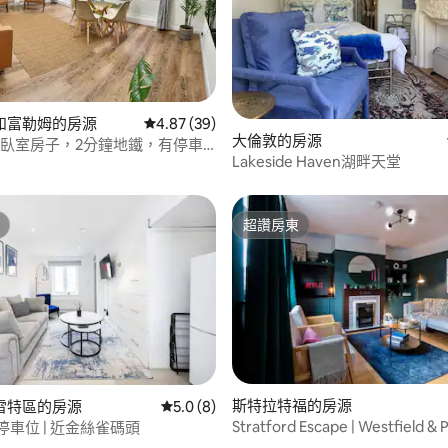
.0 的平均評分（滿分 5 分）
和富勒姆的房源
從 39 則評價中獲得 4.87 的平均評分（滿分 5
4.87 (39)
大倫敦的房源
間臥室房子，2分鐘地鐵，有停車
Lakeside Haven湖畔天堂
超讚房東
超讚房東
斯特拉特福的房源
雷特區的房源
從 8 則評價中獲得 5.0 的平均評分（滿分 5
5.0 (8)
Stratford Escape | Westfield & 
 停車位 | 近金絲雀碼頭
71 的平均評分（滿分 5 分）
doorstep