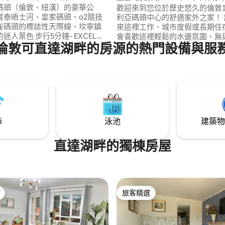
碼頭（倫敦、紐漢）的豪華公
歡迎來到您位於歷史悠久的倫敦
賞泰晤士河、皇家碼頭、o2競技
利亞碼頭中心的舒適家外之家！ 無論您是
雀碼頭的標誌性天際線、坎寧鎮
來這裡工作、城市度假或長期住
迷人景色 步行5分鐘- EXCEL
會喜歡這裡輕鬆的水邊氛圍、無
倫敦可直達湖畔的房源的熱門設備與服
N 步行1分鐘-前往格林威治O2的
位置和超級安靜的街區。 這間明亮現代的
公寓是探索倫敦的完美基地，或
ustom House站（伊麗莎白線）
鬆。 距離 ExCeL Centre 僅
鐘即可抵達金絲雀碼頭，直達希思羅
離 O2 Arena、Canary Whar
抵達皇家維多
機場、Stratford 和 Tower Hil
市機場- 7分鐘 當然，前往整
程。
很方便
i
泳池
建築物
直達湖畔的獨棟房屋
旅客精選
旅客精選