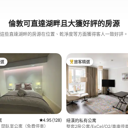
倫敦可直達湖畔且大獲好評的房源
這些直達湖畔的房源在位置、乾淨度等方面獲得客人一致好評。
精選
旅客精選
榜首
旅客精選榜首
.0 的平均評分（滿分 5 分）
寓
從 128 則評價中獲得 4.95 的平均評分（滿分 5
4.95 (128)
紐漢的私有公寓
1 間臥室公寓（免費停車）
整套2房公寓/ExCel/O2/車庫停車