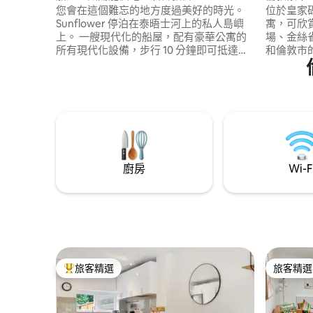
您會在這個難忘的地方度過美好的時光。
位於皇家
Sunflower 停泊在泰晤士河上的私人島嶼
寓，可欣
上。 一艘現代化的船屋，配有豪華公寓的
場、金絲
所有現代化設備，步行 10 分鐘即可抵達漢
和倫敦市的
普敦宮站 (Hampton Court Station)，從該
LONDO
站前往滑鐵盧站 (Waterloo) 需時 35 分鐘，
IFS雲纜車 步行5分鐘- 8分鐘即可抵達倫敦
前往溫布頓 (Wimbledon) 需時 20 分鐘。
市中心的C
距離漢普敦宮 (Hampton Court Palace) 很
， 4分
近，步行即可抵達。 全功能廚房、木柴壁
機場的火車） 步行1分鐘即可
爐供暖、步入式淋浴間、浴缸、大型加大
利亞DLR站 城
雙人床。
個倫敦都
廚房
Wi-F
旅客精選
旅客精選
旅客精選榜首
旅客精選