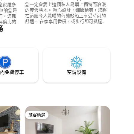
您一定會愛上這個私人島嶼上獨特而浪漫
皇家維多
的度假勝地。 精心設計，細節精美，您將
在這艘令人驚嘆的荷蘭駁船上享受時尚的
宿，您都
舒適。 在家享用香檳，或步行即可抵達
與倫比的
務
Doyly Carte Island的Doyly 's Cafe、2家很
棒的酒吧和Weybridge High St餐廳。
是舒適放
*Doyly Carte Island ：透過提供的小徑進入
幾步之遙，距
島上。 訪客不得進入主屋或其前後花園*
f、倫敦城市
l 僅幾分鐘路
內免費停車
空調設備
旅客精選
旅客精選