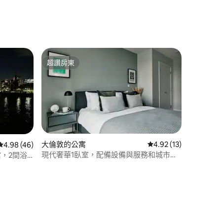
 分）
超讚房東
超讚房東
大倫敦的公寓
從 13 則評價中獲得 4
4.92 (13)
從 46 則評價中獲得 4.98 的平均評分（滿分 5 分）
4.98 (46)
現代奢華1臥室，配備設備與服務和城市景
，2間浴
 分）
觀