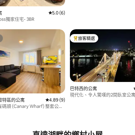
97 的平均評分（滿分 5 分）
寓
從 6 則評價中獲得 5.0 的平均評分（滿分 5
5.0 (6)
Cross獨家住宅- 3BR
旅客精選
旅客精選榜首
巴特西的公寓
現代化、令人驚嘆的2間臥室公寓
雷特區的公寓
從 9 則評價中獲得 4.89 的平均評分（滿分 5
4.89 (9)
室。Battersea
頭 (Canary Wharf) 整套公
免費停車位
.9 的平均評分（滿分 5 分）
直達湖畔的鄉村小屋