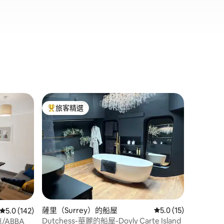
貝夫諾格
旅客精選
旅客精
旅客精選榜首
旅客精
城市景觀
光線充足
攝政運河
全景。 乾淨、家具齊全、安靜，景觀迷
人。 步
的酒吧、咖
Green和Mil
休閒或兩
融合綠地
僅幾分鐘路程。 倫敦最
 分）
薩里（Surrey）的船屋
從 15 則評價中獲得 
5.0 (15)
發現。
從 142 則評價中獲得 5.0 的平均評分（滿分 5 分）
5.0 (142)
Dutchess-華麗的船屋-Doyly Carte Island
/ABBA