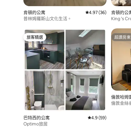
肯頓的公寓
從 36 則評價中獲得 4.
4.97 (36)
肯頓的公
普林姆羅斯山文化生活。
King 's 
旅客精選
超讚房東
旅客精選
超讚房東
倫敦哈姆
倫敦金絲雀碼
寓，提供
巴特西的公寓
從 59 則評價中獲得 4
4.9 (59)
Optimo旅居