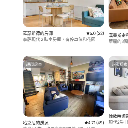
羅瑟希德的房源
從 22 則評價中獲得 5
5.0 (22)
漢墨斯密
寧靜現代 2 臥室房屋，有停車位和花園
華麗的3
位
超讚房東
超讚房東
超讚房東
超讚房東
倫敦哈姆
現代2房 |
哈克尼的房源
從 49 則評價中獲得 4.
4.71 (49)