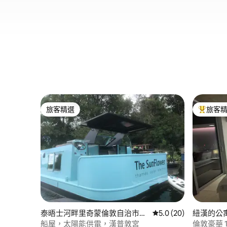
旅客精選
旅客
旅客精選
旅客精選
泰晤士河畔里奇蒙倫敦自治市的
從 20 則評價中獲得 5
5.0 (20)
紐漢的公
船
船屋，太陽能供電，漢普敦宮
倫敦豪華 