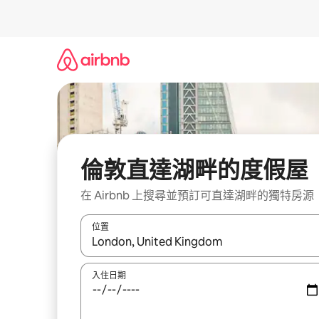
略
過
以
前
往
內
容
倫敦直達湖畔的度假屋
在 Airbnb 上搜尋並預訂可直達湖畔的獨特房源
位置
如有搜尋結果，瀏覽內容時請使用上下箭頭，或輕
入住日期