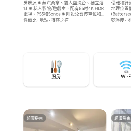
房房源 ✺ 蒸汽桑拿、雙人盥洗台、獨立浴
優雅和舒適
缸 ✺ 私人影院/遊戲室，配有85吋4K HDR
地理位置
電視、PS5和Sonos ✺ 附設免費停車位和
(Batters
24 小時門禁保全 ✺ 自助入住時間為週一至
Thame
性價比
·
地點
·
待客之道
乾淨度
·
週五上午 8:30 至下午 5:30，週六上午 8:30
(Batters
至下午 1:00 / 否則由禮賓人員迎接 ✺ 步行4
遙，讓您
分鐘即可抵達Ravenscourt Park地鐵站
無論你是
（區間線） ✺ 兩間雙人床/特大床臥室可供
一個寧靜
4人入住 非常適合期望更多的房客的
切設施都
Hammersmith地址。
廚房
Wi-F
超讚房東
超讚房東
超讚房東
超讚房東