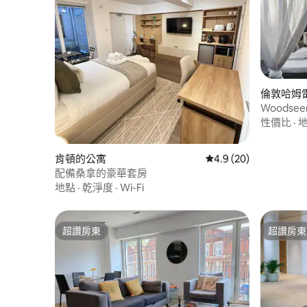
倫敦哈姆
Woodse
桑拿房和
性價比
·
肯頓的公寓
從 20 則評價中獲得 4
4.9 (20)
配備桑拿的豪華套房
地點
·
乾淨度
·
Wi-Fi
超讚房東
超讚房東
超讚房東
超讚房東