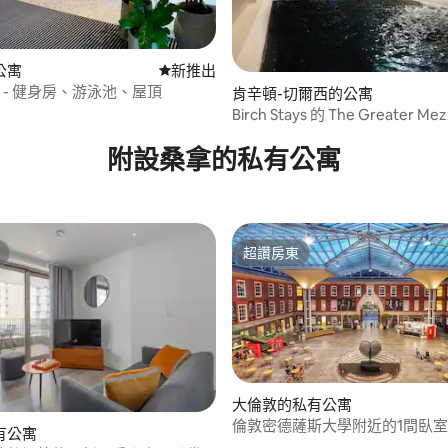
公寓
新住處
新推出
 - 健身房、游泳池、屋頂
肯辛頓-切爾西的公寓
Birch Stays 的 The Greater Mez
附設桑拿的私有公寓
超讚房東
超讚房東
大倫敦的私有公寓
倫敦密德薩斯大學附近的1間臥
.0 的平均評分（滿分 5 分）
有公寓