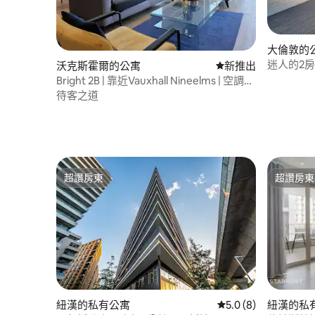
大倫敦的
迷人的2房
沃克斯霍爾的公寓
新住處
新推出
Bright 2B | 靠近Vauxhall Nineelms | 空調、
健身房、泳池
待客之道
超讚房東
超讚房東
超讚房東
超讚房東
紐漢的私有公寓
從 8 則評價中獲得 5
5.0 (8)
紐漢的私