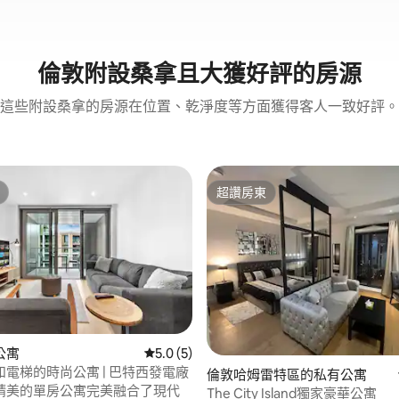
倫敦附設桑拿且大獲好評的房源
這些附設桑拿的房源在位置、乾淨度等方面獲得客人一致好評。
超讚房東
超讚房東
83 的平均評分（滿分 5 分）
公寓
從 5 則評價中獲得 5.0 的平均評分（滿分 5
5.0 (5)
電梯的時尚公寓 | 巴特西發電廠
倫敦哈姆雷特區的私有公寓
精美的單房公寓完美融合了現代
The City Island獨家豪華公寓