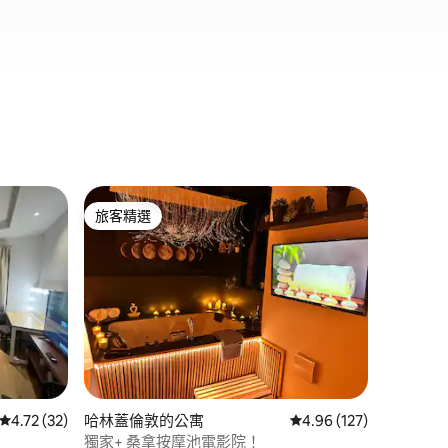
Essex
旅客精選
旅客精
旅客精選
旅客精
私人湖泊
在這個獨
驗。 坐
福度假所
榮的鄉村酒吧，
意： 1.我們嚴格要求至少入住兩晚。 2. 我
地點
·
性
們只能接受
湖中游泳或划槳。 20
康露天平台 桑拿、冷水浴池和
 分）
間，現在
從 32 則評價中獲得 4.72 的平均評分（滿分 5 分）
4.72 (32)
哈林蓋倫敦的公寓
從 127 則評價中獲得 4
4.96 (127)
獨家+ 桑拿按摩池電影院！