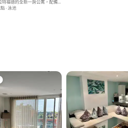
拉特福德的全新一房公寓，配備
池
地點
·
泳池