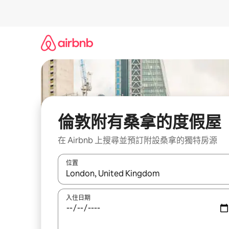
略
過
以
前
往
內
容
倫敦附有桑拿的度假屋
在 Airbnb 上搜尋並預訂附設桑拿的獨特房源
位置
如有搜尋結果，瀏覽內容時請使用上下箭頭，或輕
入住日期