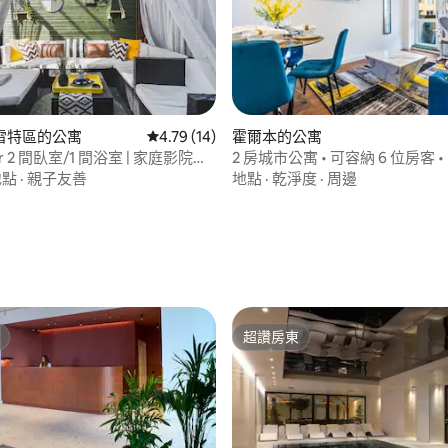
雷特區的公寓
從 14 則評價中獲得 4.79 的平均評分（滿分 5
4.79 (14)
霍爾本的公寓
er 2 間臥室/1 間浴室 | 家庭影院、
2 房城市公寓 • 可容納 6 位房客 
花園
達 Farringdon 站
地點
·
親子友善
地點
·
乾淨度
·
周邊
.9 的平均評分（滿分 5 分）
超讚房東
超讚房東