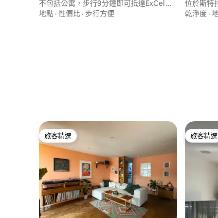
不包括公寓，步行9分鐘即可抵達ExCel ，
位於斯特
最多5分鐘
健身房/泳
地點
·
性價比
·
步行方便
乾淨度
·
旅客精選
旅客精選
旅客精選
旅客精選