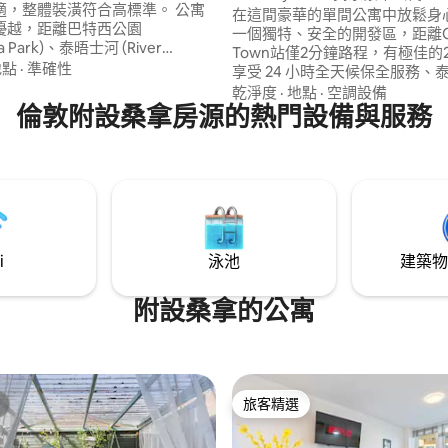
，整體裝潢符合高標準。 公寓
在這間豪華的單間公寓中放鬆身
優越，距離巴特西公園
一個獨特、安全的開發區，距離Ca
ea Park)、泰晤士河 (River
Town站僅2分鐘路程，有極佳的
s) 和著名的巴特西發電廠
地點
·
準確性
享受 24 小時全天候保全服務、
ea Power Station) 只有幾步之
觀和現場付費停車位。 住戶的設
乾淨度
·
地點
·
空調設備
身處倫敦最受歡迎的街區之一。
倫敦附設桑拿房源的熱門設備與服務
備齊全的健身房、蒸汽房、按摩
來這裡度假還是出差，都能享受
伽；長期住宿的房客可以申請使用。
又時尚的度假勝地，你需要的一
有超市、餐廳、咖啡廳、髮廊/
在你的門口。
尚的居民休息室。 非常適合在倫敦度過一
天後放鬆身心。 禁止吸煙！
i
泳池
建築物
附設桑拿的公寓
旅客精選
旅客精選