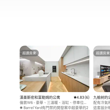
超讚房東
超讚房東
超讚房東
超讚房東
漢墨斯密和富勒姆的公寓
從 6 則評價中獲得 4.
4.83 (6)
九榆树的
倫敦W6 - 豪華、三溫暖、浴缸、停車位和
配有冷氣和
電影院
✺ Barrel Yard有門禁的開發案中超豪華的2
這套設計