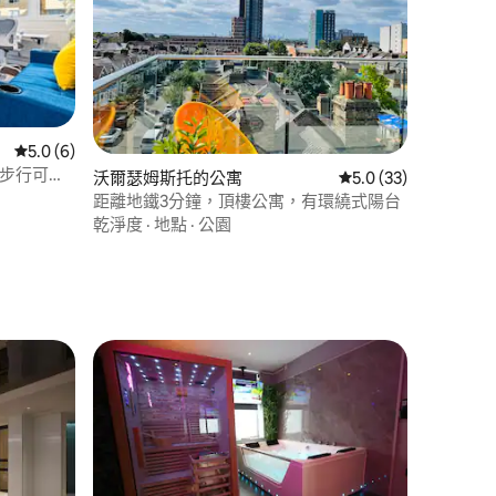
 分）
從 6 則評價中獲得 5.0 的平均評分（滿分 5 分）
5.0 (6)
• 步行可抵
沃爾瑟姆斯托的公寓
從 33 則評價中獲得 
5.0 (33)
距離地鐵3分鐘，頂樓公寓，有環繞式陽台
乾淨度
·
地點
·
公園