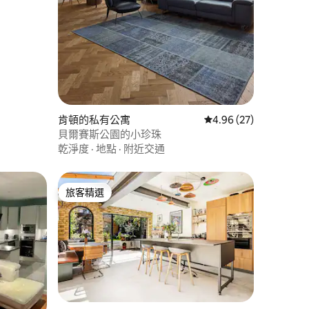
肯頓的私有公寓
從 27 則評價中獲得 4
4.96 (27)
貝爾賽斯公園的小珍珠
乾淨度
·
地點
·
附近交通
旅客精選
旅客精選