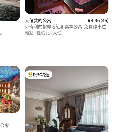
大倫敦的公寓
從 45 則評價中獲得 4
4.96 (45)
芬奇利的按摩浴缸和桑拿公寓-免費停車位
地點
·
性價比
·
入住
z
旅客精選
旅客精選榜首
室公寓