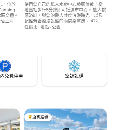
心，位於
使用您自己的私人水療中心參觀倫敦！從
nning
地鐵站步行5分鐘即可抵達市中心。 雙人按
2區交通。
摩浴缸，與您的愛人共度浪漫時光，以及
泰晤士河景
配備芳香療法設備的兩間桑拿房。 42吋電
備包括設
視，可供浴缸和桑拿房使用。 臥室設計適
性價比
·
地點
·
公園
浴缸和瑜
合您情侶在一起度過完美時光所需的一切
 附近
設施。 有一個7: 1的電影系統，配有高級規
理髮店和時
格喇叭，適合dolby環繞環繞， 72英寸螢幕
+4K智慧投影機。 設備齊全，讓您留下難
忘的住宿體驗+ ;)
內免費停車
空調設備
旅客精選
旅客精選榜首