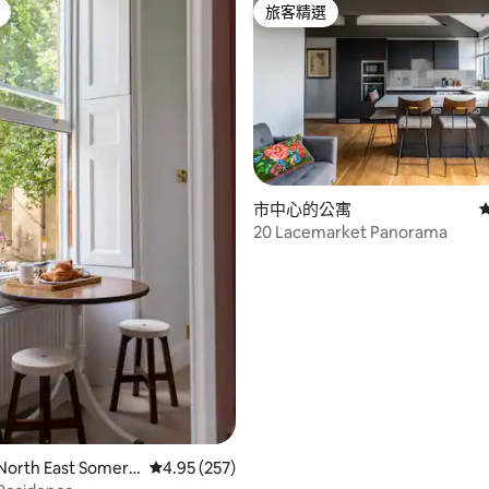
旅客精選
旅客精選
市中心的公寓
20 Lacemarket Panorama
97 的平均評分（滿分 5 分）
North East Somers
從 257 則評價中獲得 4.95 的平均評分（滿分 5
4.95 (257)