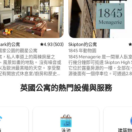
 Park的公寓
從 503 則評價中獲得 4.93 的平均評分（滿分 5
4.93 (503)
Skipton的公寓
從
.9 的平均評分（滿分 5 分）
國家公園的觀星公寓
1845 年動物園
寓，私人車道上的兩棟房屋之
1845 Menagerie 是一間單人
風景如畫的地點。 沒有噪音或
行幾分鐘即可抵達 Skipton High S
及歐洲最黑暗的天空。 享受整
它位於露臺房源的一樓，全部在
配有開放式休息室/廚房和歷史書
源後面有一個停車位。可通過2.
室配有滾輪浴缸、加大雙人床、套
拱門進入。附近有幾家清晨開放
 這是一個美妙的空間！ 經由美麗
廳，Marks and Spencers Simpl
英國公寓的熱門設備與服務
庭獨立入口，可欣賞迷人的景
在附近。 我住在馬路對面，如果
遠鏡 最多2位房客
需要，我隨時為您提供協助
共用花園。 考慮攜帶寵物，請先詢問。
i
泳池
建築物