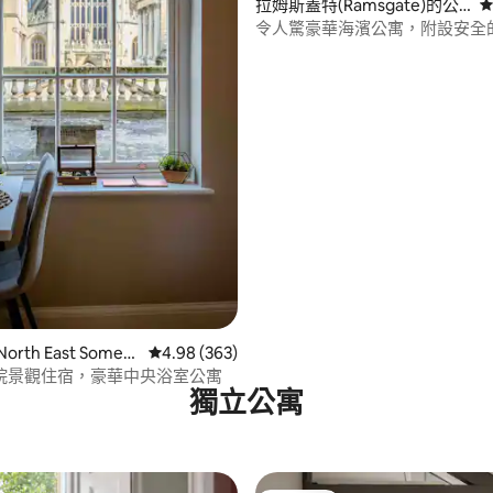
99 的平均評分（滿分 5 分）
拉姆斯蓋特(Ramsgate)的公
從
寓
令人驚豪華海濱公寓，附設安全
North East Somers
從 363 則評價中獲得 4.98 的平均評分（滿分 5
4.98 (363)
院景觀住宿，豪華中央浴室公寓
獨立公寓