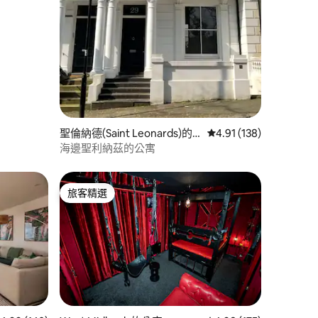
聖倫納德(Saint Leonards)的
從 138 則評價中獲得 4
4.91 (138)
公寓
海邊聖利納茲的公寓
旅客精選
旅客精選