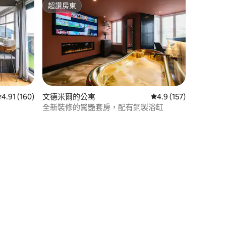
超讚房東
超讚房東
從 160 則評價中獲得 4.91 的平均評分（滿分 5 分）
4.91 (160)
文德米爾的公寓
從 157 則評價中獲得 
4.9 (157)
全新裝修的驚艷套房，配有銅製浴缸
 分）