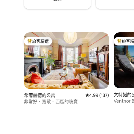
旅客精選
旅客
旅客精選榜首
旅客精選
文特諾的
希爾赫德的公寓
從 137 則評價中獲得 4.
4.99 (137)
Ventno
非常好、寬敞、西區的瑰寶