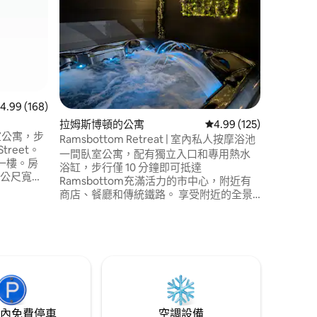
歡迎來到
的私人度假勝地。 
全私密，非常
一間2人
木屋配有
連線。 臥室包括一張雙人牀、55吋智慧電
視（可收看
發、壁爐和用餐
 分）
 168 則評價中獲得 4.99 的平均評分（滿分 5 分）
4.99 (168)
和花園座
拉姆斯博頓的公寓
從 125 則評價中獲得 4
4.99 (125)
臥室公寓，步
Ramsbottom Retreat | 室內私人按摩浴池
treet。
一間臥室公寓，配有獨立入口和專用熱水
一樓。房
浴缸，步行僅 10 分鐘即可抵達
8公尺寬的
Ramsbottom充滿活力的市中心，附近有
的咖啡
商店、餐廳和傳統鐵路。 享受附近的全景
y Food就
鄉村漫步，探索大曼徹斯特的所有景點。
您有任何
非常適合情侶或獨遊旅客。 包括雙人床、
全功能廚房、WiFi、電視、洗衣機／烘乾
機、中央暖氣和安全停車位。 距離M66 5
分鐘路程；距離曼徹斯特僅30分鐘路程。
內免費停車
空調設備