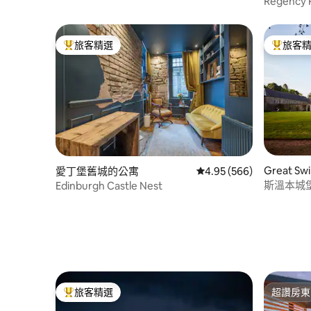
Regency 
旅客精選
旅客
旅客精選榜首
旅客精選
Great S
愛丁堡舊城的公寓
從 566 則評價中獲得 4.
4.95 (566)
斯溫本城
Edinburgh Castle Nest
旅客精選
超讚房東
旅客精選榜首
超讚房東