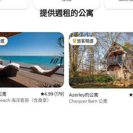
提供週租的公寓
精選
旅客精選
榜首
旅客精選榜首
公寓
從 179 則評價中獲得 4.99 的平均評分（滿分 5
4.99 (179)
99 的平均評分（滿分 5 分）
Azerley的公寓
從
r Beach 海洋套房（含桑拿）
Chequer Barn 公寓