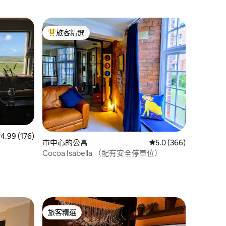
旅客精選
旅客精選榜首
 分）
 176 則評價中獲得 4.99 的平均評分（滿分 5 分）
4.99 (176)
市中心的公寓
從 366 則評價中獲得 
5.0 (366)
Cocoa Isabella （配有安全停車位）
旅客精選
旅客精選