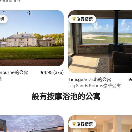
Residence
精選
旅客精選
榜首
旅客精選榜首
winburne的公寓
從 376 則評價中獲得 4.95 的平均評分（滿分 5
4.95 (376)
95 的平均評分（滿分 5 分）
堡
Timsgearraidh的公寓
從
Uig Sands Rooms豪華公寓
設有按摩浴池的公寓
旅客精選
旅客精選榜首