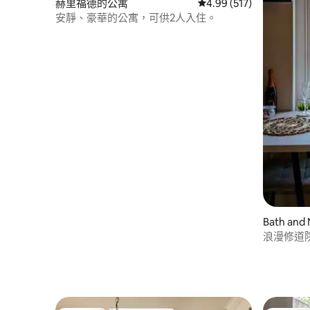
赫里福德的公寓
從 517 則評價中獲得 4.
4.99 (517)
安靜、豪華的公寓，可供2人入住。
Bath and 
et的公寓
浪漫修道