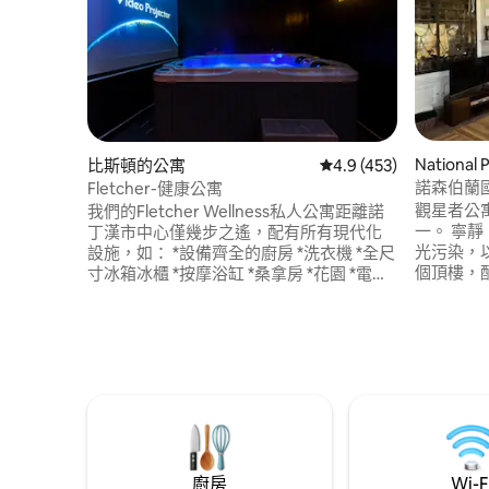
National
比斯頓的公寓
從 453 則評價中獲得 4
4.9 (453)
諾森伯蘭
Fletcher-健康公寓
觀星者公
我們的Fletcher Wellness私人公寓距離諾
一。 寧靜、
丁漢市中心僅幾步之遙，配有所有現代化
光污染，以
設施，如： *設備齊全的廚房 *洗衣機 *全尺
個頂樓，
寸冰箱冰櫃 *按摩浴缸 *桑拿房 *花園 *電視
櫃。 臥
可觀賞Amazon Prime。 位於NCT電車線
房浴室。
旁邊，步行2分鐘即可抵達中街站，乘坐電
的玻璃中
車僅需20分鐘即可抵達諾丁漢。 步行5分鐘
觀。私人觀星露臺 與望
即可抵達Beeston鎮中心，提供各種商店、
咖啡廳、餐廳以及電影院和各種公園。
廚房
Wi-F