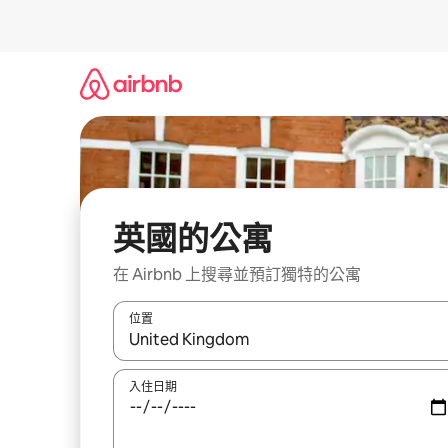
略
過
以
前
往
內
容
英國的公寓
在 Airbnb 上搜尋並預訂獨特的公寓
位置
如有搜尋結果，瀏覽內容時請使用上下箭頭，或輕
入住日期