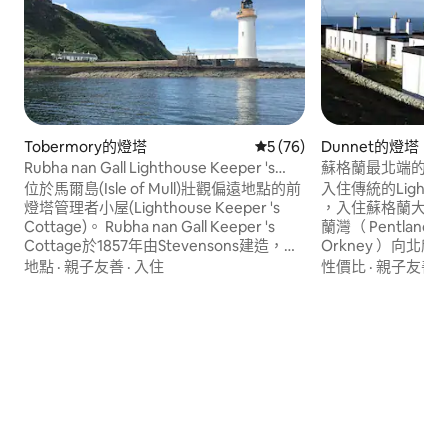
Tobermory的燈塔
從 76 則評價中獲得 5 的平均
5 (76)
Dunnet的燈塔
Rubha nan Gall Lighthouse Keeper 's
蘇格蘭最北端的燈
Cottage
位於馬爾島(Isle of Mull)壯觀偏遠地點的前
入住傳統的Lighthous
燈塔管理者小屋(Lighthouse Keeper 's
，入住蘇格蘭大陸最北
Cottage)。 Rubha nan Gall Keeper 's
蘭灣（ Pentland 
Cottage於1857年由Stevensons建造，已
Orkney ）向
經全面翻修，現在最多可容納6位房客，在
人（ Old Man o
地點
·
親子友善
·
入住
性價比
·
親子友善
·
那裡享受寧靜的環境和豐富的野生動物。
（ Cape Wrat
通往是通往海岸人行道，步行25分鐘即可
接有沼澤地步行，
抵達Tobermory ，無法開車前往。 小屋離
guillemots在
網，但太陽能電池板、彈簧和WiFi ，這意
巢。 下方的巖石
味著您可能不會注意到。
您也可以留意路過
船隻。