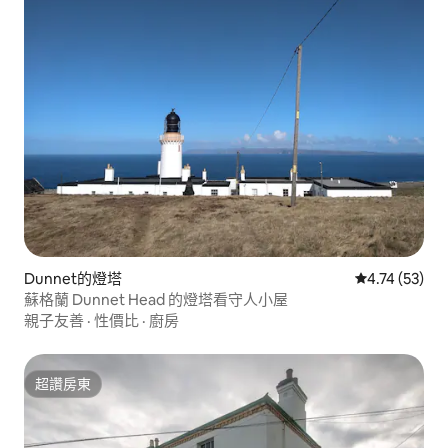
Dunnet的燈塔
從 53 則評價
4.74 (53)
蘇格蘭 Dunnet Head 的燈塔看守人小屋
親子友善
·
性價比
·
廚房
超讚房東
超讚房東