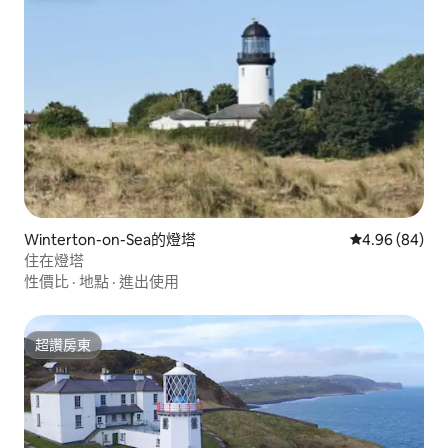
Winterton-on-Sea的燈塔
從 84 則評價
4.96 (84)
住在燈塔
性價比
·
地點
·
進出使用
超讚房東
超讚房東