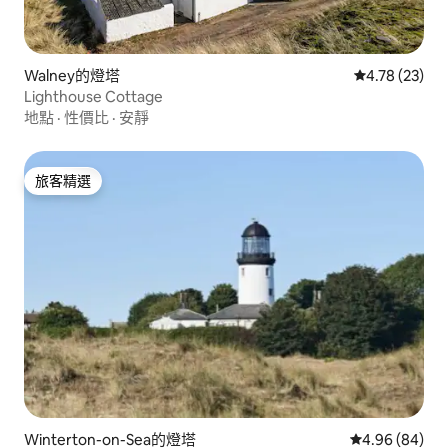
Walney的燈塔
從 23 則評價
4.78 (23)
Lighthouse Cottage
地點
·
性價比
·
安靜
旅客精選
旅客精選
Winterton-on-Sea的燈塔
從 84 則評價
4.96 (84)