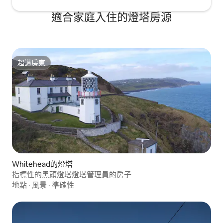
適合家庭入住的燈塔房源
超讚房東
超讚房東
Whitehead的燈塔
指標性的黑頭燈塔燈塔管理員的房子
地點
·
風景
·
準確性