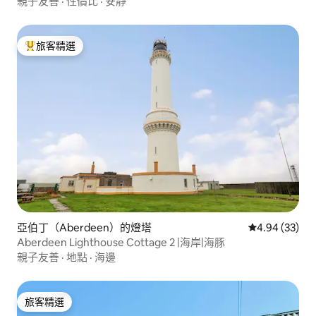
親子友善
·
性價比
·
安靜
旅客精選
旅客精選榜首
亞伯丁（Aberdeen）的燈塔
從 33 則評價
4.94 (33)
Aberdeen Lighthouse Cottage 2 |海岸|海豚
親子友善
·
地點
·
海邊
旅客精選
旅客精選