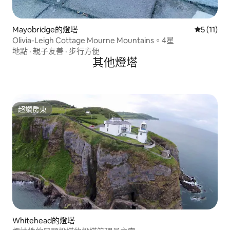
Mayobridge的燈塔
從 11 則
5 (11)
Olivia-Leigh Cottage Mourne Mountains。4星
地點
·
親子友善
·
步行方便
其他燈塔
超讚房東
超讚房東
Whitehead的燈塔