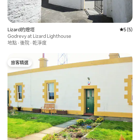
Lizard的燈塔
從 5 則
5 (5)
Godrevy at Lizard Lighthouse
地點
·
後院
·
乾淨度
旅客精選
旅客精選