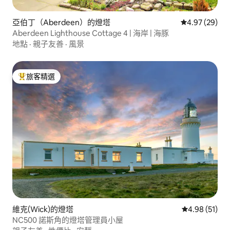
亞伯丁（Aberdeen）的燈塔
從 29 則評價
4.97 (29)
Aberdeen Lighthouse Cottage 4 | 海岸 | 海豚
地點
·
親子友善
·
風景
旅客精選
旅客精選榜首
維克(Wick)的燈塔
從 51 則評價
4.98 (51)
NC500 諾斯角的燈塔管理員小屋