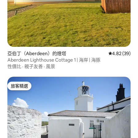
亞伯丁（Aberdeen）的燈塔
從 39 則評價
4.82 (39)
Aberdeen Lighthouse Cottage 1 | 海岸 | 海豚
性價比
·
親子友善
·
風景
旅客精選
旅客精選