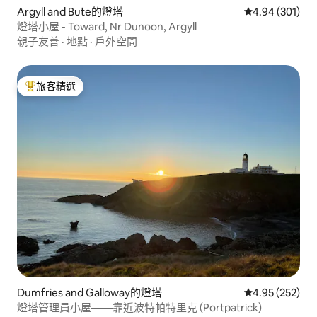
Argyll and Bute的燈塔
從 301 則評價
4.94 (301)
燈塔小屋 - Toward, Nr Dunoon, Argyll
親子友善
·
地點
·
戶外空間
旅客精選
旅客精選榜首
Dumfries and Galloway的燈塔
從 252 則評價
4.95 (252)
燈塔管理員小屋——靠近波特帕特里克 (Portpatrick)