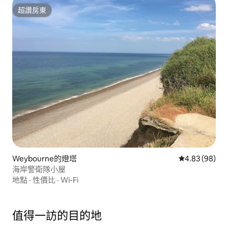
超讚房東
超讚房東
Weybourne的燈塔
從 98 則評價
4.83 (98)
海岸警衛隊小屋
地點
·
性價比
·
Wi-Fi
值得一訪的目的地