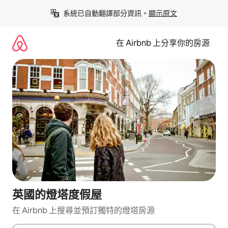
略
系統已自動翻譯部分資訊。
顯示原文
過
以
前
在 Airbnb 上分享你的房源
往
內
容
英國的燈塔度假屋
在 Airbnb 上搜尋並預訂獨特的燈塔房源