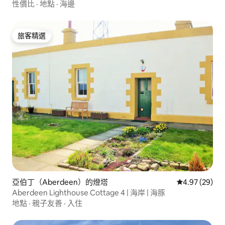
性價比
·
地點
·
海邊
旅客精選
旅客精選
亞伯丁（Aberdeen）的燈塔
從 29 則評價
4.97 (29)
Aberdeen Lighthouse Cottage 4 | 海岸 | 海豚
地點
·
親子友善
·
入住